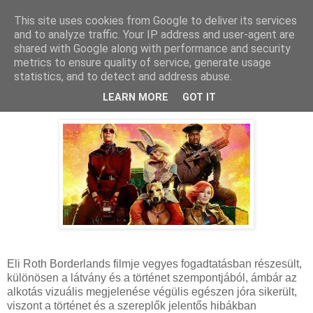
This site uses cookies from Google to deliver its services
and to analyze traffic. Your IP address and user-agent are
shared with Google along with performance and security
metrics to ensure quality of service, generate usage
statistics, and to detect and address abuse.
2024. november 24., vasárnap
Borderlands - Kritika
LEARN MORE
GOT IT
Eli Roth Borderlands filmje vegyes fogadtatásban részesült,
különösen a látvány és a történet szempontjából, ámbár az
alkotás vizuális megjelenése végülis egészen jóra sikerült,
viszont a történet és a szereplők jelentős hibákban