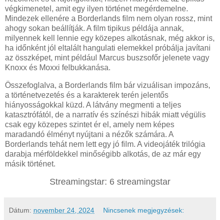
végkimenetel, amit egy ilyen történet megérdemelne.
Mindezek ellenére a Borderlands film nem olyan rossz, mint
ahogy sokan beállítják. A film tipikus példája annak,
milyennek kell lennie egy közepes alkotásnak, még akkor is,
ha időnként jól eltalált hangulati elemekkel próbálja javítani
az összképet, mint például Marcus buszsofőr jelenete vagy
Knoxx és Moxxi felbukkanása.
Összefoglalva, a Borderlands film bár vizuálisan impozáns,
a történetvezetés és a karakterek terén jelentős
hiányosságokkal küzd. A látvány megmenti a teljes
katasztrófától, de a narratív és színészi hibák miatt végülis
csak egy közepes szintet ér el, amely nem képes
maradandó élményt nyújtani a nézők számára. A
Borderlands tehát nem lett egy jó film. A videojáték trilógia
darabja mérföldekkel minőségibb alkotás, de az már egy
másik történet.
Streamingstar: 6 streamingstar
Dátum:
november 24, 2024
Nincsenek megjegyzések: