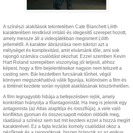
A színészi alakítások tekintetében Cate Blanchett Lilith
karakterében rendkívül irritáló és idegesítő szerepet hozott,
amely messze áll a videojátékban megismert Lilith
jellemétől. A karakter ábrázolása nem tükrözi azt a
mélységet és komplexitást, amit elvárnánk tőle, ami sok
rajongó számára csalódást okozhat. Ezzel szemben Kevin
Hart Roland szerepében viszonylag jól teljesít, ahhoz
képest, hogy a film bejelentésekor nagyon nem tetszett a
casting sem. Bár kezdetben furcsának tűnhet, végül
könnyen megszokhatóvá válik figurája, különösen a film és
a történet kezdete során nyújtott alakításának köszönhetően.
A film legnagyobb hibája a befejezésben rejlik, amely
konkrétan hiányolja a főantagonistát. Ha meg is jelenik egy
antagonista (az Atlas alapítója és rosszfiúja), a vele való
konfliktus gyorsan és összecsapott módon oldódik meg,
ráadásul a színész sem tud mit kezdeni ezzel a hozzá megírt
karakterével. Ez a fajta lezárás komoly csalódást okoz a
nézőknek és a rajongóknak, hiszen hiányzik az az epikus