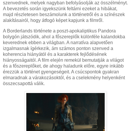
szenvednek, melyek nagyban befolyásolják az összélményt.
A bevezetés során igyekszünk feltárni ezeket a hibákat,
majd részletesen beszámolunk a történetről és a színészek
alakításairól, hogy átfogó képet kapjunk a filmről.
A Borderlands története a poszt-apokaliptikus Pandora
bolygón játszódik, ahol a főszereplők különféle kalandokba
keverednek ebben a világban. A narratíva alapvetően
izgalmasnak ígérkezik, ám számos ponton szenved a
koherencia hiányától és a karakterek fejlődésének
hiányosságaitól. A film elején remekül bemutatják a világot
és a főszereplőket, de ahogy haladunk előre, egyre inkább
érezzük a történet gyengeségeit. A csúcspontok gyakran
elmaradnak a várakozásoktól, és a cselekmény helyenként
összecsapottá válik.