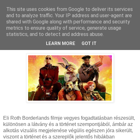
This site uses cookies from Google to deliver its services
and to analyze traffic. Your IP address and user-agent are
shared with Google along with performance and security
metrics to ensure quality of service, generate usage
statistics, and to detect and address abuse.
2024. november 24., vasárnap
Borderlands - Kritika
LEARN MORE
GOT IT
Eli Roth Borderlands filmje vegyes fogadtatásban részesült,
különösen a látvány és a történet szempontjából, ámbár az
alkotás vizuális megjelenése végülis egészen jóra sikerült,
viszont a történet és a szereplők jelentős hibákban