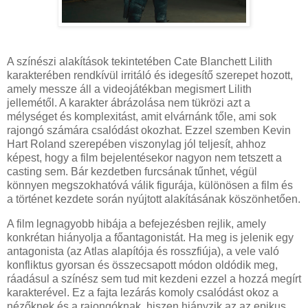
A színészi alakítások tekintetében Cate Blanchett Lilith
karakterében rendkívül irritáló és idegesítő szerepet hozott,
amely messze áll a videojátékban megismert Lilith
jellemétől. A karakter ábrázolása nem tükrözi azt a
mélységet és komplexitást, amit elvárnánk tőle, ami sok
rajongó számára csalódást okozhat. Ezzel szemben Kevin
Hart Roland szerepében viszonylag jól teljesít, ahhoz
képest, hogy a film bejelentésekor nagyon nem tetszett a
casting sem. Bár kezdetben furcsának tűnhet, végül
könnyen megszokhatóvá válik figurája, különösen a film és
a történet kezdete során nyújtott alakításának köszönhetően.
A film legnagyobb hibája a befejezésben rejlik, amely
konkrétan hiányolja a főantagonistát. Ha meg is jelenik egy
antagonista (az Atlas alapítója és rosszfiúja), a vele való
konfliktus gyorsan és összecsapott módon oldódik meg,
ráadásul a színész sem tud mit kezdeni ezzel a hozzá megírt
karakterével. Ez a fajta lezárás komoly csalódást okoz a
nézőknek és a rajongóknak, hiszen hiányzik az az epikus