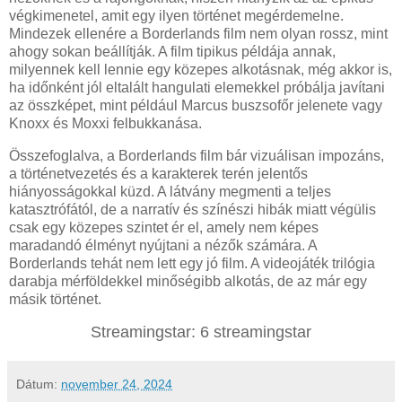
végkimenetel, amit egy ilyen történet megérdemelne.
Mindezek ellenére a Borderlands film nem olyan rossz, mint
ahogy sokan beállítják. A film tipikus példája annak,
milyennek kell lennie egy közepes alkotásnak, még akkor is,
ha időnként jól eltalált hangulati elemekkel próbálja javítani
az összképet, mint például Marcus buszsofőr jelenete vagy
Knoxx és Moxxi felbukkanása.
Összefoglalva, a Borderlands film bár vizuálisan impozáns,
a történetvezetés és a karakterek terén jelentős
hiányosságokkal küzd. A látvány megmenti a teljes
katasztrófától, de a narratív és színészi hibák miatt végülis
csak egy közepes szintet ér el, amely nem képes
maradandó élményt nyújtani a nézők számára. A
Borderlands tehát nem lett egy jó film. A videojáték trilógia
darabja mérföldekkel minőségibb alkotás, de az már egy
másik történet.
Streamingstar: 6 streamingstar
Dátum:
november 24, 2024