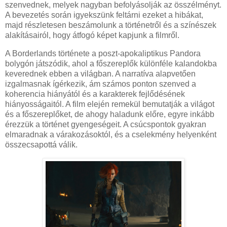
szenvednek, melyek nagyban befolyásolják az összélményt.
A bevezetés során igyekszünk feltárni ezeket a hibákat,
majd részletesen beszámolunk a történetről és a színészek
alakításairól, hogy átfogó képet kapjunk a filmről.
A Borderlands története a poszt-apokaliptikus Pandora
bolygón játszódik, ahol a főszereplők különféle kalandokba
keverednek ebben a világban. A narratíva alapvetően
izgalmasnak ígérkezik, ám számos ponton szenved a
koherencia hiányától és a karakterek fejlődésének
hiányosságaitól. A film elején remekül bemutatják a világot
és a főszereplőket, de ahogy haladunk előre, egyre inkább
érezzük a történet gyengeségeit. A csúcspontok gyakran
elmaradnak a várakozásoktól, és a cselekmény helyenként
összecsapottá válik.