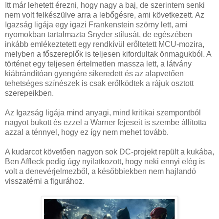
Itt már lehetett érezni, hogy nagy a baj, de szerintem senki
nem volt felkészülve arra a lebőgésre, ami következett. Az
Igazság ligája egy igazi Frankenstein szörny lett, ami
nyomokban tartalmazta Snyder stílusát, de egészében
inkább emlékeztetett egy rendkívül erőltetett MCU-mozira,
melyben a főszereplők is teljesen kifordultak önmagukból. A
történet egy teljesen értelmetlen massza lett, a látvány
kiábrándítóan gyengére sikeredett és az alapvetően
tehetséges színészek is csak erőlködtek a rájuk osztott
szerepeikben.
Az Igazság ligája mind anyagi, mind kritikai szempontból
nagyot bukott és ezzel a Warner fejeseit is szembe állította
azzal a ténnyel, hogy ez így nem mehet tovább.
A kudarcot követően nagyon sok DC-projekt repült a kukába,
Ben Affleck pedig úgy nyilatkozott, hogy neki ennyi elég is
volt a denevérjelmezből, a későbbiekben nem hajlandó
visszatérni a figurához.