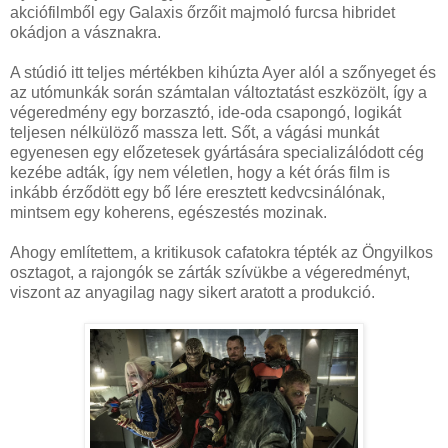
akciófilmből egy Galaxis őrzőit majmoló furcsa hibridet
okádjon a vásznakra.
A stúdió itt teljes mértékben kihúzta Ayer alól a szőnyeget és
az utómunkák során számtalan változtatást eszközölt, így a
végeredmény egy borzasztó, ide-oda csapongó, logikát
teljesen nélkülöző massza lett. Sőt, a vágási munkát
egyenesen egy előzetesek gyártására specializálódott cég
kezébe adták, így nem véletlen, hogy a két órás film is
inkább érződött egy bő lére eresztett kedvcsinálónak,
mintsem egy koherens, egészestés mozinak.
Ahogy említettem, a kritikusok cafatokra tépték az Öngyilkos
osztagot, a rajongók se zárták szívükbe a végeredményt,
viszont az anyagilag nagy sikert aratott a produkció.