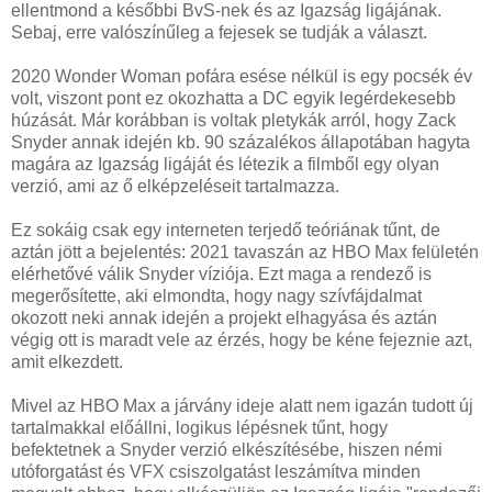
ellentmond a későbbi BvS-nek és az Igazság ligájának.
Sebaj, erre valószínűleg a fejesek se tudják a választ.
2020 Wonder Woman pofára esése nélkül is egy pocsék év
volt, viszont pont ez okozhatta a DC egyik legérdekesebb
húzását. Már korábban is voltak pletykák arról, hogy Zack
Snyder annak idején kb. 90 százalékos állapotában hagyta
magára az Igazság ligáját és létezik a filmből egy olyan
verzió, ami az ő elképzeléseit tartalmazza.
Ez sokáig csak egy interneten terjedő teóriának tűnt, de
aztán jött a bejelentés: 2021 tavaszán az HBO Max felületén
elérhetővé válik Snyder víziója. Ezt maga a rendező is
megerősítette, aki elmondta, hogy nagy szívfájdalmat
okozott neki annak idején a projekt elhagyása és aztán
végig ott is maradt vele az érzés, hogy be kéne fejeznie azt,
amit elkezdett.
Mivel az HBO Max a járvány ideje alatt nem igazán tudott új
tartalmakkal előállni, logikus lépésnek tűnt, hogy
befektetnek a Snyder verzió elkészítésébe, hiszen némi
utóforgatást és VFX csiszolgatást leszámítva minden