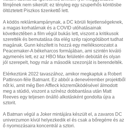
filmjének nem sikerült: ez tényleg egy szuperhős köntösbe
öltöztetett Piszkos tizenkettő lett.
A ködös reklámkampánynak, a DC körüli fejetlenségeknek,
a magas korhatárnak és a COVID utóhatásainak
következtében a film végül bukás lett, viszont a kritikusok
szerették és bemutatása óta elég szép rajongótábort tudhat
magának. Gunn készített is hozzá egy melléksorozatot a
Peacemaker-A békeharcos formájában, ami szintén kiváló
agymenés lett, ez az HBO Max felületén debütált és olyan
jól szerepelt, hogy már a második szezonját is berendelték.
Elérkeztünk 2022 tavaszához, amikor megkaptuk a Robert
Pattinson-féle Batmant. Ez abból a denevérember projektből
nőt ki, amit még Ben Affleck közreműködésével álmodott
meg a stúdió, viszont a színész dobbantása után Matt
Reeves egy teljesen önálló alkotásként gondolta újra a
sztorit.
A Batman végül a Joker mintájára készült el, a zavaros DC
univerzumon kívül helyezkedik el és csak a bőregérre és az
ő nyomozásaira koncentrál a sztori.