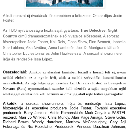
A kult sorozat új évadának főszerepében a kétszeres Oscar-díjas Jodie
Foster.
Az HBO nyilvánosságra hozta saját gyártású,
True Detective: Night
Country
című drámasorozatának első hivatalos előzetesét. A sorozat
főszerepeiben Jodie Foster, Kali Reis, Fiona Shaw,
Finn Bennett, Isabella
Star Lablanc, Aka Niviâna,
Anna Lambe
és Joel D. Montgrand látható
Christopher Ecclestonnal és John Hawkes-szal. A sorozat showrunnere,
írója és rendezője Issa López.
Összefoglaló:
Amikor az alaszkai Ennisben leszáll a hosszú téli éj, nyom
nélkül eltűnik az a nyolc férfi, akik a tsalali sarkvidéki kutatóállomást
üzemeltették. Az ügy felgöngyölítéséhez Liz Danvers (Foster) és Evangeline
Navarro (Reis) nyomozóknak szembe kell nézniük a saját magukban rejlő
sötétséggel és felszínre kell hozniuk az örök jég alatt rejlő terhes igazságokat.
Alkotók
:
a sorozat showrunnere, írója és rendezője Issa López;
főszereplője és executive producere Jodie Foster. További executive
producerek: Barry Jenkins, Adele Romanski és Mark Ceryak a PASTEL
részéről; Mari Jo Winkler, Chris Mundy, Alan Page Arriaga, Steve Golin,
Richard Brown, Woody Harrelson, Matthew McConaughey, Cary Joji
Fukunaga és Nic Pizzolatto. Producerek: Princess Daazhraii Johnson,