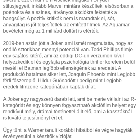
stílusjegyeit, inkább Marvel mintára készültek, elsősorban a
poénokra és a színes, látványos akciókra fektették a
hangsúlyt. A pozitív kritikák nem is maradtak el, sőt,
anyagilag is jól teljesítettek az említett filmek. Az Aquaman
bevételei még az 1 milliárd dollárt is elérték.
2019-ben aztán jött a Joker, ami ismét megmutatta, hogy az
önálló sztorikban mennyi potenciál van. Todd Phillips filmje
egy sajátos kitérő, ami az eddigi DC-univerzumon kívül
helyezkedik el és egyfajta pszichológia thriller keretein belül
meséli el Batman legfőbb ellenségének az eredetét. A
produkció hatalmas siker lett, Joaquin Phoenix mint Legjobb
férfi főszereplő, Hildur Guðnadóttir pedig mint Legjobb
eredeti filmzene kategóriában kaptak díjat.
A Joker egy nagyszerű darab lett, ami be merte vállalni az R-
kategóriát és egy könnyen fogyasztható akciófilm helyett egy
rendkívül mély, drámai történettel állt elő, ami a kasszáknál
is kiváló teljesítményt ért el.
Úgy tűnt, a Warner tanult korábbi hibáiból és végre hagyták
érvényesülni a készítők vízióját.