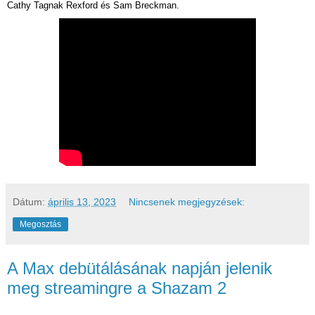
Cathy Tagnak Rexford és Sam Breckman.
Dátum:
április 13, 2023
Nincsenek megjegyzések:
Megosztás
A Max debütálásának napján jelenik
meg streamingre a Shazam 2