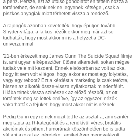
a pénz. Persze, ezt az utolsó gondolatot én tettem hozzá a
történethez, de senkinek ne legyenek kétségei, csak a
piszkos anyagiak miatt térhetett vissza a rendező.
A rajongók azonban követelték, hogy épüljön tovább
Snyder-világa, a laikus nézők ekkor meg már azt se
tudhatták, hogy most akkor mi is a helyzet a DC-
univerzummal.
'21-ben érkezett meg James Gunn The Suicide Squad filmje
is, ami ugyan elképesztően ütősre sikeredett, sokan mégse
tudtak vele mit kezdeni. Ennek elsősorban az volt az oka,
hogy itt sem volt világos, hogy akkor ez most egy folytatás,
vagy egy reboot? Ezt a kérdést a marketing is csak tetőzte,
hiszen az alkotók össze-vissza nyilatkoztak mindenfélét.
Hiába tértek vissza színészek az előző részből, az ott
történtek meg se lettek említve, így az egyszeri nézők
vakarhatták a fejüket, hogy most akkor mit is néznek.
Pedig Gunn egy remek mozit tett le az asztalra, ami szintén
megkapta az R-kategóriát és a rendkívül véres, brutális
akcióinak és pihent humorának köszönhetően be is tudta
váltani azokat az ígéreteket, amiket Ayer meggyalázott