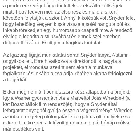
a producerek végül úgy döntöttek az elszálló költségek
miatt, hogy legyen meg az első rész és majd a sikert
követően folytatják a sztorit. Annyi kikötésük volt Snyder felé,
hogy lehetőleg vegyen kissé vissza a sötét hangulatból és
inkább törekedjen egy humorosabb csapatfilmre. A rendező
elvileg elfogadta a stílusváltást és ennek szellemében
dolgozott tovább. És itt jön a tragikus fordulat.
Az Igazság ligája munkálatai során Snyder lánya, Autumn
öngyilkos lett. Erre hivatkozva a direktor ott is hagyta a
projektet, elmondása szerint nem akart a munkával
foglalkozni és inkább a családja körében akarta feldolgozni
a tragédiát.
Ekkor még nem állt bemutatásra kész állapotban a projekt,
így a Warner gyorsan áthívta a Marveltől Joss Whedon-t (a
két Bosszúállók film rendezőjét), hogy a Snyder által
leforgatott anyagból gyúrja össze a végeredményt. Whedon
azonban rengeteg utóforgatást szorgalmazott, melyekre sor
is került, miközben a kitűzött premier alig pár hónap múlva
már esedékes volt.