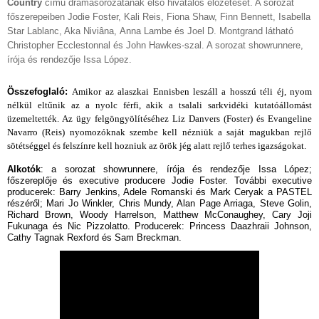
Country
című drámasorozatának első hivatalos előzetesét. A sorozat
főszerepeiben Jodie Foster, Kali Reis, Fiona Shaw,
Finn Bennett, Isabella
Star Lablanc, Aka Niviâna,
Anna Lambe
és Joel D. Montgrand látható
Christopher Ecclestonnal és John Hawkes-szal. A sorozat showrunnere,
írója és rendezője Issa López.
Összefoglaló:
Amikor az alaszkai Ennisben leszáll a hosszú téli éj, nyom
nélkül eltűnik az a nyolc férfi, akik a tsalali sarkvidéki kutatóállomást
üzemeltették. Az ügy felgöngyölítéséhez Liz Danvers (Foster) és Evangeline
Navarro (Reis) nyomozóknak szembe kell nézniük a saját magukban rejlő
sötétséggel és felszínre kell hozniuk az örök jég alatt rejlő terhes igazságokat.
Alkotók
:
a sorozat showrunnere, írója és rendezője Issa López;
főszereplője és executive producere Jodie Foster. További executive
producerek: Barry Jenkins, Adele Romanski és Mark Ceryak a PASTEL
részéről; Mari Jo Winkler, Chris Mundy, Alan Page Arriaga, Steve Golin,
Richard Brown, Woody Harrelson, Matthew McConaughey, Cary Joji
Fukunaga és Nic Pizzolatto. Producerek: Princess Daazhraii Johnson,
Cathy Tagnak Rexford és Sam Breckman.