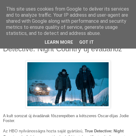
This site uses cookies from Google to deliver its services
and to analyze traffic. Your IP address and user-agent are
shared with Google along with performance and security
metrics to ensure quality of service, generate usage
statistics, and to detect and address abuse.
2023. április 13., csütörtök
Hivatalos előzetes érkezett a True
LEARN MORE
GOT IT
Detective: Night Country új évadához
A kult sorozat új évadának főszerepében a kétszeres Oscar-díjas Jodie
Foster.
Az HBO nyilvánosságra hozta saját gyártású,
True Detective: Night