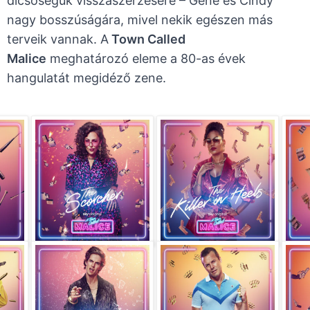
dicsőségük visszaszerzésére – Gene és Cindy
nagy bosszúságára, mivel nekik egészen más
terveik vannak. A
Town Called
Malice
meghatározó eleme a 80-as évek
hangulatát megidéző zene.