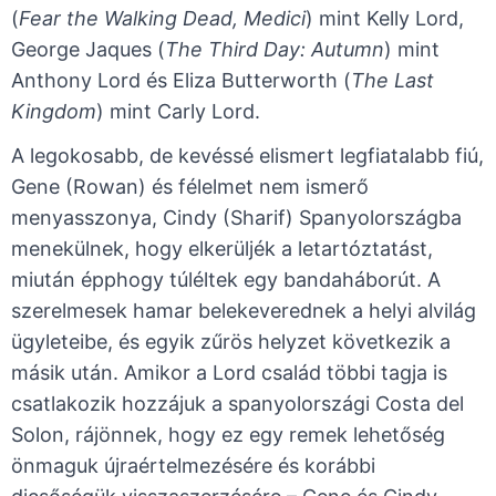
(
Fear the Walking Dead, Medici
) mint Kelly Lord,
George Jaques (
The Third Day: Autumn
) mint
Anthony Lord és Eliza Butterworth (
The Last
Kingdom
) mint Carly Lord.
A legokosabb, de kevéssé elismert legfiatalabb fiú,
Gene (Rowan) és félelmet nem ismerő
menyasszonya, Cindy (Sharif) Spanyolországba
menekülnek, hogy elkerüljék a letartóztatást,
miután épphogy túléltek egy bandaháborút. A
szerelmesek hamar belekeverednek a helyi alvilág
ügyleteibe, és egyik zűrös helyzet következik a
másik után. Amikor a Lord család többi tagja is
csatlakozik hozzájuk a spanyolországi Costa del
Solon, rájönnek, hogy ez egy remek lehetőség
önmaguk újraértelmezésére és korábbi