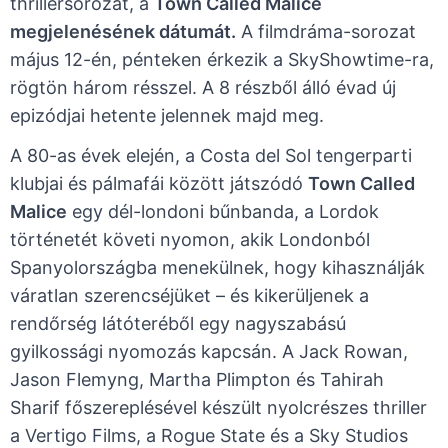
thrillersorozat, a
Town Called Malice
megjelenésének dátumát.
A filmdráma-sorozat
május 12-én, pénteken érkezik a SkyShowtime-ra,
rögtön három résszel. A 8 részből álló évad új
epizódjai hetente jelennek majd meg.
A 80-as évek elején, a Costa del Sol tengerparti
klubjai és pálmafái között játszódó
Town Called
Malice
egy dél-londoni bűnbanda, a Lordok
történetét követi nyomon, akik Londonból
Spanyolországba menekülnek, hogy kihasználják
váratlan szerencséjüket – és kikerüljenek a
rendőrség látóteréből egy nagyszabású
gyilkossági nyomozás kapcsán. A Jack Rowan,
Jason Flemyng, Martha Plimpton és Tahirah
Sharif főszereplésével készült nyolcrészes thriller
a Vertigo Films, a Rogue State és a Sky Studios