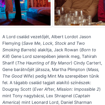
A Lord család vezetőjét, Albert Lordot Jason
Flemying (
Save Me, Lock, Stock and Two
Smoking Barrels
) alakítja, Jack Rowan (
Born to
Kill
) Gene Lord szerepében jelenik meg, Tahirah
Sharif (
The Haunting of Bly Manor
) Cindy Cartert,
Gene barátnőjét játssza, Martha Plimpton (
Mass,
The Good Wife
) pedig Mint Ma szerepében tűnik
fel. A tágabb család tagjait alakító színészek:
Dougray Scott (
Ever After, Mission: Impossible 2
)
mint Tony nagybácsi, Lex Shrapnel (
Captain
America
) mint Leonard Lord, Daniel Sharman