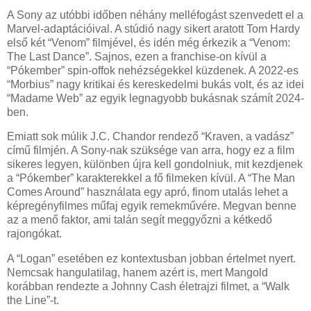
A Sony az utóbbi időben néhány melléfogást szenvedett el a
Marvel-adaptációival. A stúdió nagy sikert aratott Tom Hardy
első két “Venom” filmjével, és idén még érkezik a “Venom:
The Last Dance”. Sajnos, ezen a franchise-on kívül a
“Pókember” spin-offok nehézségekkel küzdenek. A 2022-es
“Morbius” nagy kritikai és kereskedelmi bukás volt, és az idei
“Madame Web” az egyik legnagyobb bukásnak számít 2024-
ben.
Emiatt sok múlik J.C. Chandor rendező “Kraven, a vadász”
című filmjén. A Sony-nak szüksége van arra, hogy ez a film
sikeres legyen, különben újra kell gondolniuk, mit kezdjenek
a “Pókember” karakterekkel a fő filmeken kívül. A “The Man
Comes Around” használata egy apró, finom utalás lehet a
képregényfilmes műfaj egyik remekművére. Megvan benne
az a menő faktor, ami talán segít meggyőzni a kétkedő
rajongókat.
A “Logan” esetében ez kontextusban jobban értelmet nyert.
Nemcsak hangulatilag, hanem azért is, mert Mangold
korábban rendezte a Johnny Cash életrajzi filmet, a “Walk
the Line”-t.