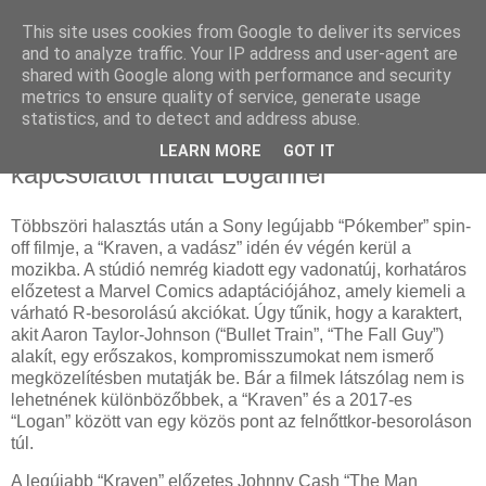
This site uses cookies from Google to deliver its services
and to analyze traffic. Your IP address and user-agent are
shared with Google along with performance and security
metrics to ensure quality of service, generate usage
statistics, and to detect and address abuse.
2024. augusztus 15., csütörtök
Kraven, a vadász előzetese furcsa
LEARN MORE
GOT IT
kapcsolatot mutat Logannel
Többszöri halasztás után a Sony legújabb “Pókember” spin-
off filmje, a “Kraven, a vadász” idén év végén kerül a
mozikba. A stúdió nemrég kiadott egy vadonatúj, korhatáros
előzetest a Marvel Comics adaptációjához, amely kiemeli a
várható R-besorolású akciókat. Úgy tűnik, hogy a karaktert,
akit Aaron Taylor-Johnson (“Bullet Train”, “The Fall Guy”)
alakít, egy erőszakos, kompromisszumokat nem ismerő
megközelítésben mutatják be. Bár a filmek látszólag nem is
lehetnének különbözőbbek, a “Kraven” és a 2017-es
“Logan” között van egy közös pont az felnőttkor-besoroláson
túl.
A legújabb “Kraven” előzetes Johnny Cash “The Man