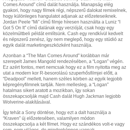
Comes Around” című dalát használja. Manapság elég
gyakori, hogy nagy filmek régi, népszerű dalokat remixelnek,
hogy különleges hangulatot adjanak az előzeteseiknek.
Jordan Peele “Mi” című filmje híresen használta a Luniz “I
Got 5 On It” című dalának egy verzióját, csak hogy egy
közelmúltbeli példát említsünk. Cash egy rendkívül kedvelt
és népszerű zenész, így nem meglepő, hogy egy stúdió az
egyik dalát marketingeszközként használja.
Azonban a “The Man Comes Around” korábban már
szerepelt James Mangold rendezésében, a “Logan” végén.
Ez azért fontos, mert nemcsak hogy ez a film nyitotta meg az
utat a modern kor R-besorolású szuperhősfilmjei előtt, a
“Deadpool” mellett, hanem széles körben az egyik legjobb
képregényfilmnek tartják. Nem mellesleg, a “Logan”
hatalmas sikert aratott a mozikban, így sokan
összekapcsolják majd Cash dalát Hugh Jackman legjobb
Wolverine-alakításával.
Így tehát a Sony döntése, hogy ezt a dalt használja a
“Kraven” új előzetesében, valamilyen módon
összekapcsolja a két filmet. Hogy ez szándékos volt-e vagy
sem, nem világos, de mindenképpen vannak