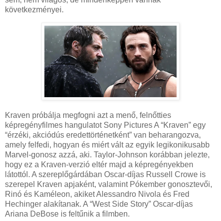
következményei.
Kraven próbálja megfogni azt a menő, felnőtties
képregényfilmes hangulatot Sony Pictures A “Kraven” egy
“érzéki, akciódús eredettörténetként” van beharangozva,
amely felfedi, hogyan és miért vált az egyik legikonikusabb
Marvel-gonosz azzá, aki. Taylor-Johnson korábban jelezte,
hogy ez a Kraven-verzió eltér majd a képregényekben
látottól. A szereplőgárdában Oscar-díjas Russell Crowe is
szerepel Kraven apjaként, valamint Pókember gonosztevői,
Rinó és Kaméleon, akiket Alessandro Nivola és Fred
Hechinger alakítanak. A “West Side Story” Oscar-díjas
Ariana DeBose is feltűnik a filmben.