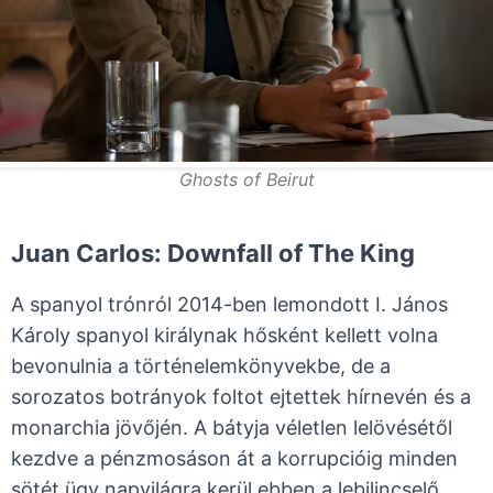
Ghosts of Beirut
Juan Carlos: Downfall of The King
A spanyol trónról 2014-ben lemondott I. János
Károly spanyol királynak hősként kellett volna
bevonulnia a történelemkönyvekbe, de a
sorozatos botrányok foltot ejtettek hírnevén és a
monarchia jövőjén. A bátyja véletlen lelövésétől
kezdve a pénzmosáson át a korrupcióig minden
sötét ügy napvilágra kerül ebben a lebilincselő