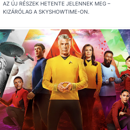
AZ ÚJ RÉSZEK HETENTE JELENNEK MEG –
KIZÁRÓLAG A SKYSHOWTIME-ON.