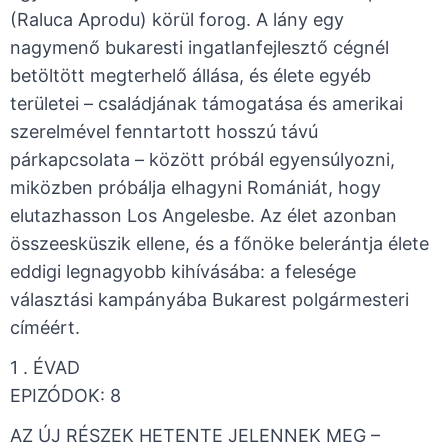
(Raluca Aprodu) körül forog. A lány egy
nagymenő bukaresti ingatlanfejlesztő cégnél
betöltött megterhelő állása, és élete egyéb
területei – családjának támogatása és amerikai
szerelmével fenntartott hosszú távú
párkapcsolata – között próbál egyensúlyozni,
miközben próbálja elhagyni Romániát, hogy
elutazhasson Los Angelesbe. Az élet azonban
összeesküszik ellene, és a főnöke belerántja élete
eddigi legnagyobb kihívásába: a felesége
választási kampányába Bukarest polgármesteri
címéért.
1 . ÉVAD ​
​EPIZÓDOK: 8
AZ ÚJ RÉSZEK HETENTE JELENNEK MEG –