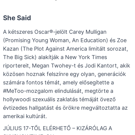
She Said
A kétszeres Oscar®-jelölt Carey Mulligan
(Promising Young Woman, An Education) és Zoe
Kazan (The Plot Against America limitált sorozat,
The Big Sick) alakítják a New York Times
riportereit, Megan Twohey-t és Jodi Kantort, akik
közösen hoznak felszínre egy olyan, generációk
számára fontos témát, amely elősegítette a
#MeToo-mozgalom elindulását, megtörte a
hollywoodi szexuális zaklatás témáját övező
évtizedes hallgatást és örökre megváltoztatta az
amerikai kultúrát.
JÚLIUS 17-TŐL ELÉRHETŐ – KIZÁRÓLAG A