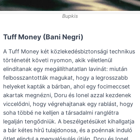
Bupkis
Tuff Money (Bani Negri)
A Tuff Money két közlekedésbiztonsági technikus
történetét követi nyomon, akik véletlenül
elindítanak egy megállíthatatlan lavinát: miután
felbosszantották magukat, hogy a legrosszabb
helyeket kapták a bárban, ahol egy focimeccset
akartak megnézni, Doru és Ionel azzal kezdenek
viccelődni, hogy végrehajtanak egy rablást, hogy
soha többé ne kelljen a társadalmi ranglétra
legalján tengődniük. A beszélgetésüket kihallgatja
a bár kétes hírű tulajdonosa, és a poénnak induló
ötlet elindul a megvalósulás útján. Doru és Ionel