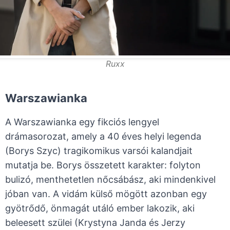
Ruxx
Warszawianka
A Warszawianka egy fikciós lengyel
drámasorozat, amely a 40 éves helyi legenda
(Borys Szyc) tragikomikus varsói kalandjait
mutatja be. Borys összetett karakter: folyton
bulizó, menthetetlen nőcsábász, aki mindenkivel
jóban van. A vidám külső mögött azonban egy
gyötrődő, önmagát utáló ember lakozik, aki
beleesett szülei (Krystyna Janda és Jerzy