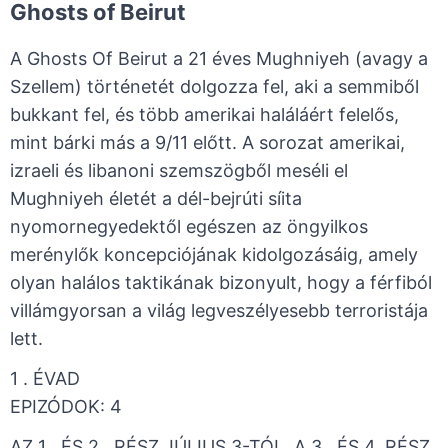
Ghosts of Beirut
A Ghosts Of Beirut a 21 éves Mughniyeh (avagy a
Szellem) történetét dolgozza fel, aki a semmiből
bukkant fel, és több amerikai haláláért felelős,
mint bárki más a 9/11 előtt. A sorozat amerikai,
izraeli és libanoni szemszögből meséli el
Mughniyeh életét a dél-bejrúti síita
nyomornegyedektől egészen az öngyilkos
merénylők koncepciójának kidolgozásáig, amely
olyan halálos taktikának bizonyult, hogy a férfiból
villámgyorsan a világ legveszélyesebb terroristája
lett.
1 . ÉVAD ​
​EPIZÓDOK: 4
AZ 1 . ÉS 2 . RÉSZ JÚLIUS 3-TÓL, A 3 . ÉS 4. RÉSZ