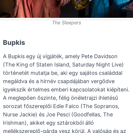
The Sleepers
Bupkis
A Bupkis egy új vígjáték, amely Pete Davidson
(The King of Staten Island, Saturday Night Live)
történetét mutatja be, aki egy sajátos családdal
megáldva és a hírnév csapdájában vergődve
igyekszik értelmes emberi kapcsolatokat kiépíteni.
A meglepően őszinte, félig önéletrajzi ihletésű
sorozat főszereplői Edie Falco (The Sopranos,
Nurse Jackie) és Joe Pesci (Goodfellas, The
Irishman), akiket egy sztárokból álló
mellékszereplő-gárda vesz körül. A valóság és az