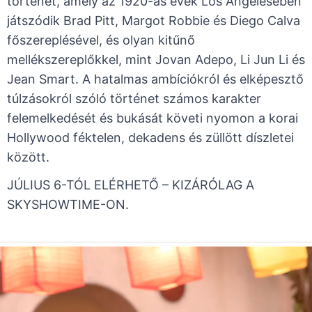
történet, amely az 1920-as évek Los Angelesében
játszódik Brad Pitt, Margot Robbie és Diego Calva
főszereplésével, és olyan kitűnő
mellékszereplőkkel, mint Jovan Adepo, Li Jun Li és
Jean Smart. A hatalmas ambíciókról és elképesztő
túlzásokról szóló történet számos karakter
felemelkedését és bukását követi nyomon a korai
Hollywood féktelen, dekadens és züllött díszletei
között.
JÚLIUS 6-TÓL ELÉRHETŐ – KIZÁRÓLAG A
SKYSHOWTIME-ON.