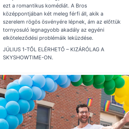
ezt a romantikus komédiát. A Bros
középpontjában két meleg férfi áll, akik a
szerelem rögös ösvényére lépnek, ám az előttük
tornyosuló legnagyobb akadály az egyéni
elköteleződési problémáik leküzdése.
JÚLIUS 1-TŐL ELÉRHETŐ – KIZÁRÓLAG A
SKYSHOWTIME-ON.