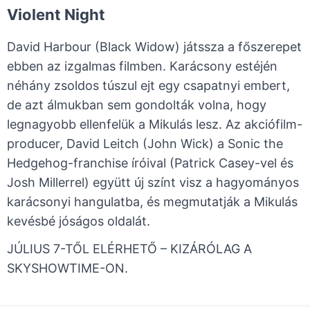
Violent Night
David Harbour (Black Widow) játssza a főszerepet
ebben az izgalmas filmben. Karácsony estéjén
néhány zsoldos túszul ejt egy csapatnyi embert,
de azt álmukban sem gondolták volna, hogy
legnagyobb ellenfelük a Mikulás lesz. Az akciófilm-
producer, David Leitch (John Wick) a Sonic the
Hedgehog-franchise íróival (Patrick Casey-vel és
Josh Millerrel) együtt új színt visz a hagyományos
karácsonyi hangulatba, és megmutatják a Mikulás
kevésbé jóságos oldalát.
JÚLIUS 7-TŐL ELÉRHETŐ – KIZÁRÓLAG A
SKYSHOWTIME-ON.