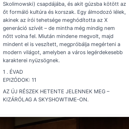
Skolimowski) csapdájába, és akit gúzsba kötött az
őt formáló kultúra és korszak. Egy álmodozó lélek,
akinek az írói tehetsége meghódította az X
generáció szívét – de mintha még mindig nem
nőtt volna fel. Miután mindene megvolt, majd
mindent el is veszített, megpróbálja megérteni a
modern világot, amelyben a város legérdekesebb
karakterei nyüzsögnek.
1 . ÉVAD ​
​EPIZÓDOK: 11
AZ ÚJ RÉSZEK HETENTE JELENNEK MEG –
KIZÁRÓLAG A SKYSHOWTIME-ON.