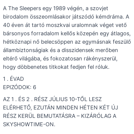
A The Sleepers egy 1989 végén, a szovjet
birodalom összeomlásakor játszódó kémdráma. A
40 éven át tartó moszkvai uralomnak véget vető
bársonyos forradalom kellős közepén egy átlagos,
hétköznapi nő belecsöppen az egymásnak feszülő
állambiztonságiak és a disszidensek merőben
eltérő világába, és fokozatosan rákényszerül,
hogy döbbenetes titkokat fedjen fel róluk.
1 . ÉVAD ​
​EPIZÓDOK: 6
AZ 1 . ÉS 2 . RÉSZ JÚLIUS 10-TŐL LESZ
ELÉRHETŐ, EZUTÁN MINDEN HÉTEN KÉT ÚJ
RÉSZ KERÜL BEMUTATÁSRA – KIZÁRÓLAG A
SKYSHOWTIME-ON.