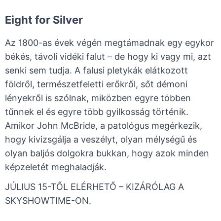
Eight for Silver
Az 1800-as évek végén megtámadnak egy egykor
békés, távoli vidéki falut – de hogy ki vagy mi, azt
senki sem tudja. A falusi pletykák elátkozott
földről, természetfeletti erőkről, sőt démoni
lényekről is szólnak, miközben egyre többen
tűnnek el és egyre több gyilkosság történik.
Amikor John McBride, a patológus megérkezik,
hogy kivizsgálja a veszélyt, olyan mélységű és
olyan baljós dolgokra bukkan, hogy azok minden
képzeletét meghaladják.
JÚLIUS 15-TŐL ELÉRHETŐ – KIZÁRÓLAG A
SKYSHOWTIME-ON.