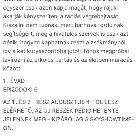
egyszer csak azon kapja magát, hogy rájuk
akarják kényszeríteni a rablás végrehajtását.
Kiszállni nem tudnak, mert bárhova fordulnak
segítségért, még a hivatalos szervek is csak azt
nézik, hogyan kaphatnak részt a zsákmányból,
így a két kutyaszorítóba jutott főhős megpróbál
lavírozni az erkölcsi tartás és az életben maradás
között.
1 . ÉVAD ​
​EPIZÓDOK: 6
AZ 1 . ÉS 2 . RÉSZ AUGUSZTUS 4-TŐL LESZ
ELÉRHETŐ, AZ ÚJ RÉSZEK PEDIG HETENTE
JELENNEK MEG – KIZÁRÓLAG A SKYSHOWTIME-
ON.