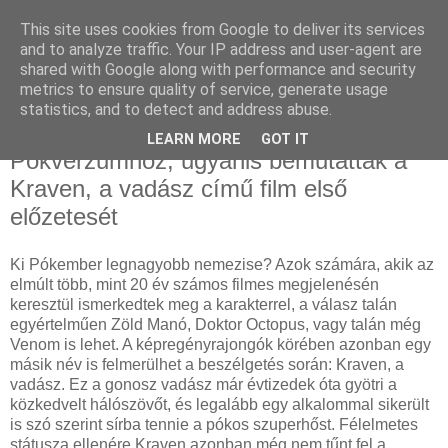
This site uses cookies from Google to deliver its services
and to analyze traffic. Your IP address and user-agent are
shared with Google along with performance and security
metrics to ensure quality of service, generate usage
statistics, and to detect and address abuse.
2023. június 20., kedd
Eredettörténet készül a Sony-féle
LEARN MORE
GOT IT
Pókverzumhoz, ugyanis bemutatták a
Kraven, a vadász című film első
előzetesét
Ki Pókember legnagyobb nemezise? Azok számára, akik az
elmúlt több, mint 20 év számos filmes megjelenésén
keresztül ismerkedtek meg a karakterrel, a válasz talán
egyértelműen Zöld Manó, Doktor Octopus, vagy talán még
Venom is lehet. A képregényrajongók körében azonban egy
másik név is felmerülhet a beszélgetés során: Kraven, a
vadász. Ez a gonosz vadász már évtizedek óta gyötri a
közkedvelt hálószövőt, és legalább egy alkalommal sikerült
is szó szerint sírba tennie a pókos szuperhőst. Félelmetes
státusza ellenére Kraven azonban még nem tűnt fel a