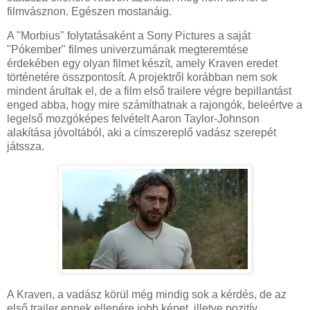
filmvásznon. Egészen mostanáig.
A "Morbius" folytatásaként a Sony Pictures a saját
"Pókember" filmes univerzumának megteremtése
érdekében egy olyan filmet készít, amely Kraven eredet
történetére összpontosít. A projektről korábban nem sok
mindent árultak el, de a film első trailere végre bepillantást
enged abba, hogy mire számíthatnak a rajongók, beleértve a
legelső mozgóképes felvételt Aaron Taylor-Johnson
alakítása jóvoltából, aki a címszereplő vadász szerepét
játssza.
A Kraven, a vadász körül még mindig sok a kérdés, de az
első trailer ennek ellenére jobb képet, illetve pozitív