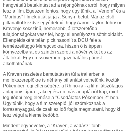
hangvételű betekintést ad a rajongóknak arról, hogy milyen
lesz a film. Egészen fontos, hogy úgy tűnik, a "Venom" és a
"Morbius" filmek útját járja a Sony-n belül. Már az első
pillanattól kezdve egyértelmű, hogy Aaron Taylor-Johnson
Kravenje sokszínű, nemesebb, állatszeretőbb
tulajdonságokat vesz fel, hogy ellensúlyozza sötét oldalát.
Ellenpéldaként talán picit hasonlít a DCU féle a
természetfüggő Méregcsókra, hiszen ő is éppen
környezetbarát és szintén szereti a növényeket és az
állatokat. Egy crossoverben igazi halálos párost
alkothatnának.
A Kraven részletes bemutatásán túl a trailerben a
mellékszereplőkre is néhány pillantást vethetünk, köztük
Pókember régi ellenségére, a Rhino-ra - a film látszólagos
antagonistájára -, aki egészen más adaptációt kap, mint
legutóbbi megjelenése a "Csodálatos Pókember 2"-ben.
Úgy tűnik, hogy a film szereplői jól szórakoznak a
forrásanyaggal, de csak az idő fogja megmutatni, hogy ki
lesz végül a kiemelkedőbb.
Mindent egybevetve, a "Kraven, a vadász" több