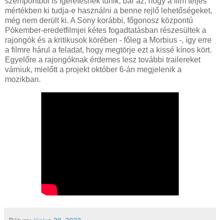
szempontból is ígéretesnek tűnik, bár az, hogy a film teljes
mértékben ki tudja-e használni a benne rejlő lehetőségeket,
még nem derült ki. A Sony korábbi, főgonosz központú
Pókember-eredetfilmjei kétes fogadtatásban részesültek a
rajongók és a kritikusok körében - főleg a Morbius -, így erre
a filmre hárul a feladat, hogy megtörje ezt a kissé kínos kört.
Egyelőre a rajongóknak érdemes lesz további trailereket
várniuk, mielőtt a projekt október 6-án megjelenik a
mozikban.