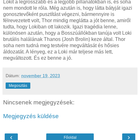
Lokit a legrosszabb és a legjobb pillanatokban is, és soha
nem mondott le róla. Még azután is, hogy látta bátyját igazi
gonosztevőként pusztítást végezni, bármennyire is
félrevezetett volt, Thor mindig meglátta a jót benne, amiről
tudta, hogy Lokiban ott lakozik. Igazi tragédia lenne,
különösen azután, hogy a Bosszúállókban tanúja volt Loki
brutális halálának Thanos (Josh Brolin) keze által. Thor
soha nem tudná meg testvére megváltását és hősies
áldozatát. A lényeg, ez a Loki már teljese más lett,
megváltozott. És ez benne a jó.
Dátum:
november 19, 2023
Megosztás
Nincsenek megjegyzések:
Megjegyzés küldése
‹
›
Főoldal