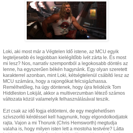
Loki, aki most már a Végtelen Idő istene, az MCU egyik
legteljesebb és legjobban kielégítőbb ívét zárta le. És most
mi lesz? Nos, narratív szempontból a legokosabb döntés az
lenne, ha egyszerűen békén hagynánk. Egy olyan szeretett
karakterrel azonban, mint Loki, kétségtelenül csábító lesz az
MCU számára, hogy a rajongókat felcsigázhassa.
Remélhetőleg, ha úgy döntenek, hogy újra felidézik Tom
Hiddleston Lokiját, akkor a multiverzumban létező számos
változata közül valamelyik felhasználásával teszik.
Ezt csak az idő fogja eldönteni, de egy meglehetősen
szívszorító kérdéssel kell hagynunk, hogy elgondolkodjatok
rajta. Vajon a mi Thorunk (Chris Hemsworth) megtudja
valaha is, hogy milyen isten lett a mostoha testvére? Látta