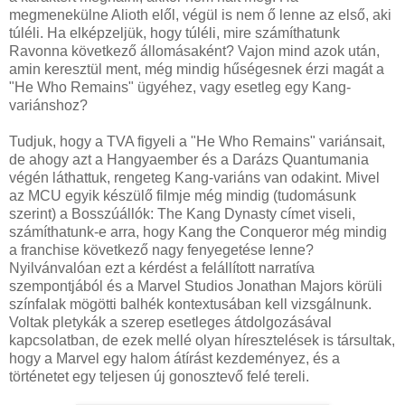
megmenekülne Alioth elől, végül is nem ő lenne az első, aki
túléli. Ha elképzeljük, hogy túléli, mire számíthatunk
Ravonna következő állomásaként? Vajon mind azok után,
amin keresztül ment, még mindig hűségesnek érzi magát a
"He Who Remains" ügyéhez, vagy esetleg egy Kang-
variánshoz?
Tudjuk, hogy a TVA figyeli a "He Who Remains" variánsait,
de ahogy azt a Hangyaember és a Darázs Quantumania
végén láthattuk, rengeteg Kang-variáns van odakint. Mivel
az MCU egyik készülő filmje még mindig (tudomásunk
szerint) a Bosszúállók: The Kang Dynasty címet viseli,
számíthatunk-e arra, hogy Kang the Conqueror még mindig
a franchise következő nagy fenyegetése lenne?
Nyilvánvalóan ezt a kérdést a felállított narratíva
szempontjából és a Marvel Studios Jonathan Majors körüli
színfalak mögötti balhék kontextusában kell vizsgálnunk.
Voltak pletykák a szerep esetleges átdolgozásával
kapcsolatban, de ezek mellé olyan híresztelések is társultak,
hogy a Marvel egy halom átírást kezdeményez, és a
történetet egy teljesen új gonosztevő felé tereli.