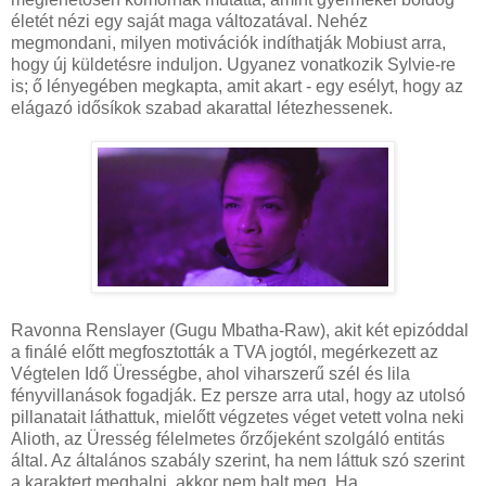
életét nézi egy saját maga változatával. Nehéz
megmondani, milyen motivációk indíthatják Mobiust arra,
hogy új küldetésre induljon. Ugyanez vonatkozik Sylvie-re
is; ő lényegében megkapta, amit akart - egy esélyt, hogy az
elágazó idősíkok szabad akarattal létezhessenek.
Ravonna Renslayer (Gugu Mbatha-Raw), akit két epizóddal
a finálé előtt megfosztották a TVA jogtól, megérkezett az
Végtelen Idő Ürességbe, ahol viharszerű szél és lila
fényvillanások fogadják. Ez persze arra utal, hogy az utolsó
pillanatait láthattuk, mielőtt végzetes véget vetett volna neki
Alioth, az Üresség félelmetes őrzőjeként szolgáló entitás
által. Az általános szabály szerint, ha nem láttuk szó szerint
a karaktert meghalni, akkor nem halt meg. Ha