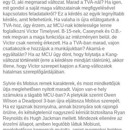
egy Ő, aki megmarad változat. Marad a TVA-nál? Ha igen,
mit gondol a saját maga változatainak megfigyelésével
kapcsolatos feladataikról? Ez a kérdés az egyik legnyíltabb
kérdés, amit feltehetünk. Ha valaha is újra ellátogatunk a
TVA-hoz, úgy érzem, az MCU-nak kötelessége lenne
foglalkozni Victor Timelyvel. B-15-nek, Caseynek és O.B.-
nek megvan a maga funkciója az intézményen belül, de
Victor csak nemrég érkezett. Ha a TVA-ban marad, vajon
csatlakozik-e hozzájuk a munkájukban? Akarná-e
egyáltalán? Ha az MCU úgy dönt, hogy folytatja a Kang-
változat történetét (erre a kérdésre mindjárt rátérünk), akkor
illene, hogy Victor szerepet kapjon a Kang-változatok
hatalmas szereplőgárdájában.
Sylvie és Mobius remek karakterek, és most mindkettőjük
útja meglehetősen nyitott maradt. Vajon van-e hely
számukra a tágabb MCU-ban? A pletykák szerint Owen
Wilson a Deadpool 3-ban újra eljátssza Mobius szerepét.
Ha ez igaznak bizonyulna, annak bizonyára sok rajongó
örülne, és kétségtelenül nagyszerű kémiát biztosítana Ryan
Reynolds és Hugh Jackman mellett. Mindezek ellenére az
érzelmi állapot, amiben legutóbb láttuk Mobiust,
meglehetősen komornak mutatta, amint gyermekei boldog