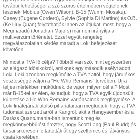
további lehetőségei a szó szoros értelmében végtelenek
lesznek. Mobius (Owen Wilson), B-15 (Wunmi Mosaku),
Casey (Eugene Cordero), Sylvie (Sophia Di Martino) és O.B.
(Ke Huy Quan) folytathatják innen az útjukat, most, hogy a
Megmaradó (Jonathan Majors) már nem irányítja a
multiverzum történetet. Ezzel együtt rengeteg
megválaszolatlan kérdés maradt a Loki befejezését
követően.
Mi most a TVA fő célja? Többről van szó, mint egyszerűen
az elágazó idősíkokról, amiknek egy második esélyt adott
Loki. Loki azonban megkímélte a TVA-t attól, hogy járulékos
veszteséggé váljon a "He Who Remains" tervében. Újra
teljes mértékben működnek, de vajon milyen céllal? Most
már B-15-tel az élen, és tudjuk, hogy a TVA egyik újdonsült
küldetése a He Who Remains variánsainak megfigyelése. A
Loki fináléjának utolsó pillanataiban megtudjuk, hogy a TVA
tudomást szerzett arról a Kangról, akit a Hangyaember és a
Darázs Quantumania-ban ismertünk meg és
megkönnyebbülést éreztek, hogy Scott Lang (Paul Rudd) és
társai sikeresen feltartották őt egy szellemes és látványos
csata keretében.