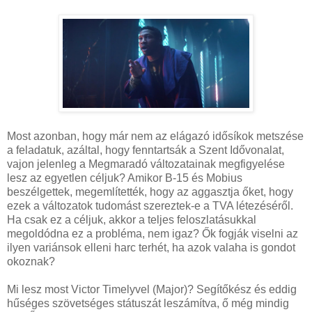
Most azonban, hogy már nem az elágazó idősíkok metszése
a feladatuk, azáltal, hogy fenntartsák a Szent Idővonalat,
vajon jelenleg a Megmaradó változatainak megfigyelése
lesz az egyetlen céljuk? Amikor B-15 és Mobius
beszélgettek, megemlítették, hogy az aggasztja őket, hogy
ezek a változatok tudomást szereztek-e a TVA létezéséről.
Ha csak ez a céljuk, akkor a teljes feloszlatásukkal
megoldódna ez a probléma, nem igaz? Ők fogják viselni az
ilyen variánsok elleni harc terhét, ha azok valaha is gondot
okoznak?
Mi lesz most Victor Timelyvel (Major)? Segítőkész és eddig
hűséges szövetséges státuszát leszámítva, ő még mindig