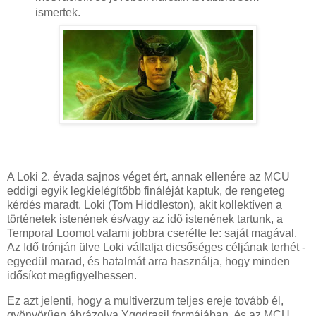
ismertek.
A Loki 2. évada sajnos véget ért, annak ellenére az MCU
eddigi egyik legkielégítőbb fináléját kaptuk, de rengeteg
kérdés maradt. Loki (Tom Hiddleston), akit kollektíven a
történetek istenének és/vagy az idő istenének tartunk, a
Temporal Loomot valami jobbra cserélte le: saját magával.
Az Idő trónján ülve Loki vállalja dicsőséges céljának terhét -
egyedül marad, és hatalmát arra használja, hogy minden
idősíkot megfigyelhessen.
Ez azt jelenti, hogy a multiverzum teljes ereje tovább él,
gyönyörűen ábrázolva Yggdrasil formájában, és az MCU