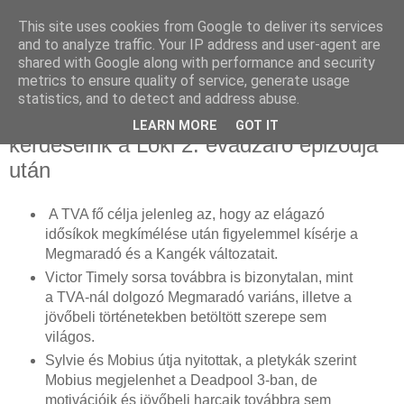
This site uses cookies from Google to deliver its services
and to analyze traffic. Your IP address and user-agent are
shared with Google along with performance and security
metrics to ensure quality of service, generate usage
statistics, and to detect and address abuse.
2023. november 19., vasárnap
Ezek a legnagyobb megválaszolatlan
LEARN MORE
GOT IT
kérdéseink a Loki 2. évadzáró epizódja
után
A TVA fő célja jelenleg az, hogy az elágazó
idősíkok megkímélése után figyelemmel kísérje a
Megmaradó és a Kangék változatait.
Victor Timely sorsa továbbra is bizonytalan, mint
a TVA-nál dolgozó Megmaradó variáns, illetve a
jövőbeli történetekben betöltött szerepe sem
világos.
Sylvie és Mobius útja nyitottak, a pletykák szerint
Mobius megjelenhet a Deadpool 3-ban, de
motivációik és jövőbeli harcaik továbbra sem