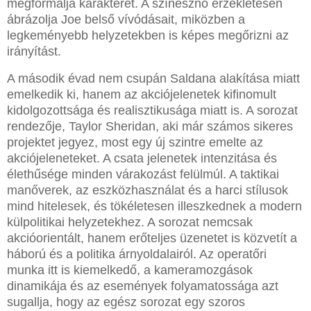
megformálja karakterét. A színésznő érzékletesen
ábrázolja Joe belső vívódásait, miközben a
legkeményebb helyzetekben is képes megőrizni az
irányítást.
A második évad nem csupán Saldana alakítása miatt
emelkedik ki, hanem az akciójelenetek kifinomult
kidolgozottsága és realisztikusága miatt is. A sorozat
rendezője, Taylor Sheridan, aki már számos sikeres
projektet jegyez, most egy új szintre emelte az
akciójeleneteket. A csata jelenetek intenzitása és
élethűsége minden várakozást felülmúl. A taktikai
manőverek, az eszközhasználat és a harci stílusok
mind hitelesek, és tökéletesen illeszkednek a modern
külpolitikai helyzetekhez. A sorozat nemcsak
akcióorientált, hanem erőteljes üzenetet is közvetít a
háború és a politika árnyoldalairól. Az operatőri
munka itt is kiemelkedő, a kameramozgások
dinamikája és az események folyamatossága azt
sugallja, hogy az egész sorozat egy szoros