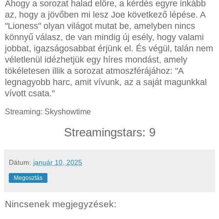
Ahogy a sorozat halad előre, a kérdés egyre inkább
az, hogy a jövőben mi lesz Joe következő lépése. A
"Lioness" olyan világot mutat be, amelyben nincs
könnyű válasz, de van mindig új esély, hogy valami
jobbat, igazságosabbat érjünk el. És végül, talán nem
véletlenül idézhetjük egy híres mondást, amely
tökéletesen illik a sorozat atmoszférájához: "A
legnagyobb harc, amit vívunk, az a saját magunkkal
vívott csata."
Streaming: Skyshowtime
Streamingstars: 9
Dátum:
január 10, 2025
Megosztás
Nincsenek megjegyzések: