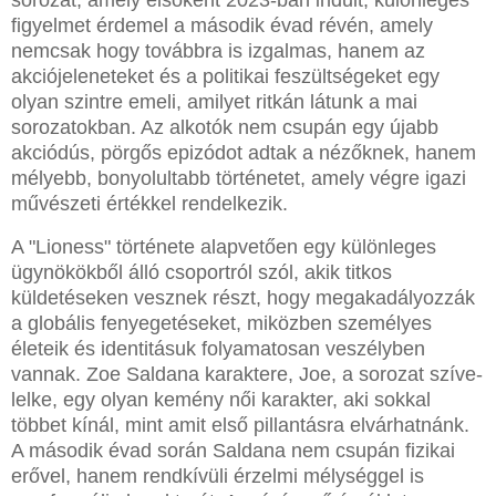
sorozat, amely elsőként 2023-ban indult, különleges
figyelmet érdemel a második évad révén, amely
nemcsak hogy továbbra is izgalmas, hanem az
akciójeleneteket és a politikai feszültségeket egy
olyan szintre emeli, amilyet ritkán látunk a mai
sorozatokban. Az alkotók nem csupán egy újabb
akciódús, pörgős epizódot adtak a nézőknek, hanem
mélyebb, bonyolultabb történetet, amely végre igazi
művészeti értékkel rendelkezik.
A "Lioness" története alapvetően egy különleges
ügynökökből álló csoportról szól, akik titkos
küldetéseken vesznek részt, hogy megakadályozzák
a globális fenyegetéseket, miközben személyes
életeik és identitásuk folyamatosan veszélyben
vannak. Zoe Saldana karaktere, Joe, a sorozat szíve-
lelke, egy olyan kemény női karakter, aki sokkal
többet kínál, mint amit első pillantásra elvárhatnánk.
A második évad során Saldana nem csupán fizikai
erővel, hanem rendkívüli érzelmi mélységgel is