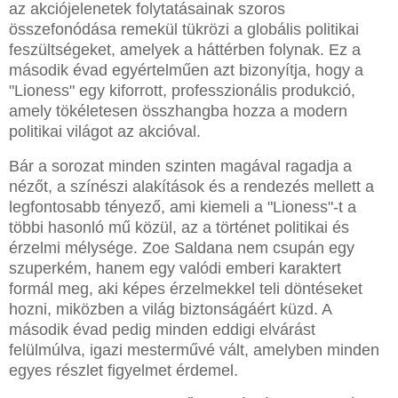
az akciójelenetek folytatásainak szoros
összefonódása remekül tükrözi a globális politikai
feszültségeket, amelyek a háttérben folynak. Ez a
második évad egyértelműen azt bizonyítja, hogy a
"Lioness" egy kiforrott, professzionális produkció,
amely tökéletesen összhangba hozza a modern
politikai világot az akcióval.
Bár a sorozat minden szinten magával ragadja a
nézőt, a színészi alakítások és a rendezés mellett a
legfontosabb tényező, ami kiemeli a "Lioness"-t a
többi hasonló mű közül, az a történet politikai és
érzelmi mélysége. Zoe Saldana nem csupán egy
szuperkém, hanem egy valódi emberi karaktert
formál meg, aki képes érzelmekkel teli döntéseket
hozni, miközben a világ biztonságáért küzd. A
második évad pedig minden eddigi elvárást
felülmúlva, igazi mesterművé vált, amelyben minden
egyes részlet figyelmet érdemel.