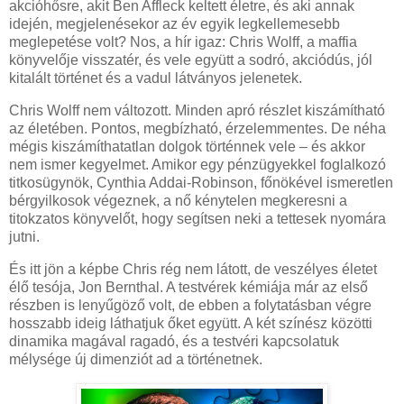
akcióhősre, akit Ben Affleck keltett életre, és aki annak
idején, megjelenésekor az év egyik legkellemesebb
meglepetése volt? Nos, a hír igaz: Chris Wolff, a maffia
könyvelője visszatér, és vele együtt a sodró, akciódús, jól
kitalált történet és a vadul látványos jelenetek.
Chris Wolff nem változott. Minden apró részlet kiszámítható
az életében. Pontos, megbízható, érzelemmentes. De néha
mégis kiszámíthatatlan dolgok történnek vele – és akkor
nem ismer kegyelmet. Amikor egy pénzügyekkel foglalkozó
titkosügynök, Cynthia Addai-Robinson, főnökével ismeretlen
bérgyilkosok végeznek, a nő kénytelen megkeresni a
titokzatos könyvelőt, hogy segítsen neki a tettesek nyomára
jutni.
És itt jön a képbe Chris rég nem látott, de veszélyes életet
élő tesója, Jon Bernthal. A testvérek kémiája már az első
részben is lenyűgöző volt, de ebben a folytatásban végre
hosszabb ideig láthatjuk őket együtt. A két színész közötti
dinamika magával ragadó, és a testvéri kapcsolatuk
mélysége új dimenziót ad a történetnek.