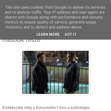
This site uses cookies from Google to deliver its services
and to analyze traffic. Your IP address and user-agent are
shared with Google along with performance and security
metrics to ensure quality of service, generate usage
statistics, and to detect and address abuse.
2025. március 9., vasárnap
Szinkronos előzetesen a Könyvelő
LEARN MORE
GOT IT
második része
Emlékeztek még a Könyvelőre? Arra a különleges