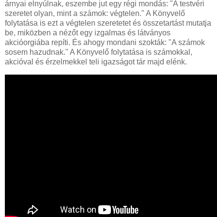
árnyai elnyúlnak, eszembe jut egy régi mondás: "A testvéri
szeretet olyan, mint a számok: végtelen." A Könyvelő
folytatása is ezt a végtelen szeretetet és összetartást mutatja
be, miközben a nézőt egy izgalmas és látványos
akcióorgiába repíti. És ahogy mondani szokták: "A számok
sosem hazudnak." A Könyvelő folytatása is számokkal,
akcióval és érzelmekkel teli igazságot tár majd elénk.