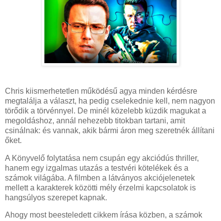
Chris kiismerhetetlen működésű agya minden kérdésre
megtalálja a választ, ha pedig cselekednie kell, nem nagyon
törődik a törvénnyel. De minél közelebb küzdik magukat a
megoldáshoz, annál nehezebb titokban tartani, amit
csinálnak: és vannak, akik bármi áron meg szeretnék állítani
őket.
A Könyvelő folytatása nem csupán egy akciódús thriller,
hanem egy izgalmas utazás a testvéri kötelékek és a
számok világába. A filmben a látványos akciójelenetek
mellett a karakterek közötti mély érzelmi kapcsolatok is
hangsúlyos szerepet kapnak.
Ahogy most beesteledett cikkem írása közben, a számok