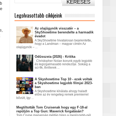
bb
be
Legolvasottabb cikkjeink
Az olajügynök visszatér – a
e,
SkyShowtime berendelte a harmadik
k
évadot
A SkyShowtime hivatalosan bejelentette,
hogy a Landman – magyar címén Az
olajügynök – ...
című sorozatban
Odüsszeia (2026) - Kritika
Christopher Nolan korunk egyik legjobb
és legizgalmasabb rendezője. Sokáig a
sci-fik, thrillerek ...
A Skyshowtime Top 10 - ezek voltak
a Skyshowtime legjobb filmjei 2023-
ban
A Skyshowtime kínálata ahogy haladt
előre az év rengeteg remek premierrel
bővült, így ...
tatódna tovább?
Megtiltották Tom Cruisenak hogy egy F-18-al
repüljön a Top Gun: Maverick forgatásán?
Tom Cruise manapság méltán híres a merészebb-nél