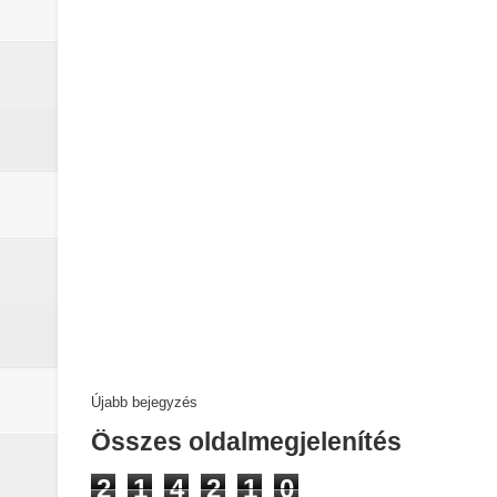
Újabb bejegyzés
Összes oldalmegjelenítés
2
1
4
2
1
0