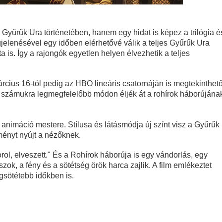
ere brutális akciót ígér
tjeles történet, amit csak néhány beavatott ért, mégis úgy hat, mi
Gyűrűk Ura történetében, hanem egy hidat is képez a trilógia é
gjelenésével egy időben elérhetővé válik a teljes Gyűrűk Ura
ta is. Így a rajongók egyetlen helyen élvezhetik a teljes
Things utolsó évadabán a Hopper-Eleven dinamika teljesen nullár
árcius 16-tól pedig az HBO lineáris csatornáján is megtekinthet
 a számukra legmegfelelőbb módon éljék át a rohírok háborújána
a egyik legnagyobb megváltástörténete
 Kritika
animáció mestere. Stílusa és látásmódja új színt visz a Gyűrűk
lményt nyújt a nézőknek.
rol, elveszett." És a Rohírok háborúja is egy vándorlás, egy
ok, a fény és a sötétség örök harca zajlik. A film emlékeztet
gsötétebb időkben is.