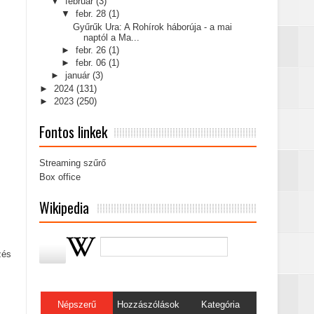
▼
február
(3)
▼
febr. 28
(1)
Gyűrűk Ura: A Rohírok háborúja - a mai
naptól a Ma...
►
febr. 26
(1)
►
febr. 06
(1)
►
január
(3)
►
2024
(131)
►
2023
(250)
Fontos linkek
Streaming szűrő
Box office
Wikipedia
zés
Népszerű
Hozzászólások
Kategória