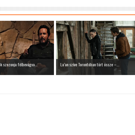
k szezonja félbevágva...
La’an szíve Torontóban tört össze –...