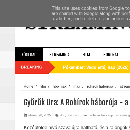
This site uses cookies from Google to 
are shared with Google along with per
statistics, and to detect and address 
FŐOLDAL
STREAMING
FILM
SOROZAT
BREAKING
A Dutton‑birtok szezonja félbevá
La’an szíve Torontóban tört össze
Home
/
film
/
hbo max
/
max
/
rohírok háborúja
/
strea
Motor City (2025) - Kritika
Gyűrűk Ura: A Rohírok háborúja - a
Odüsszeia (2026) - Kritika
február 28, 2025
film
,
hbo max
,
max
,
rohírok háborúja
,
streaming
Egy kulcsszereplő biztosan távozi
Középfölde hívó szava újra hallható, és a rajongók