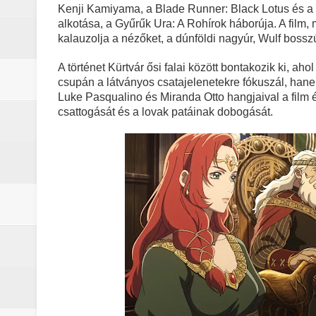
Életem legjobb száma (2026) - Kri
Kenji Kamiyama, a Blade Runner: Black Lotus és a
alkotása, a Gyűrűk Ura: A Rohírok háborúja. A film
A leleplezés napja (2026) - Kritika
kalauzolja a nézőket, a dúnföldi nagyúr, Wulf boss
A történet Kürtvár ősi falai között bontakozik ki, a
Marshals: A Dutton család legsöté
csupán a látványos csatajelenetekre fókuszál, hanem
Luke Pasqualino és Miranda Otto hangjaival a film él
Gonosz halott : Az ébredés (2023)
csattogását és a lovak patáinak dobogását.
A Yellowstone hiányzó darabja: 
Jogászok döntötték el Monica Du
Michael (2026) - Kritika
A lila fátyol: Rejtélyek könyve – 
A lila fátyol – a rejtélyek könyve
A Lila Fátyol: Rejtélyek Könyve, 