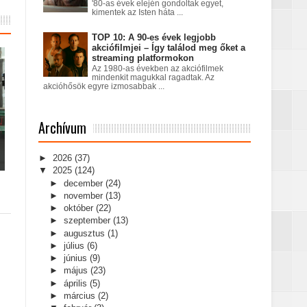
'80-as évek elején gondoltak egyet,
kimentek az Isten háta ...
TOP 10: A 90-es évek legjobb
akciófilmjei – Így találod meg őket a
streaming platformokon
Az 1980-as években az akciófilmek
mindenkit magukkal ragadtak. Az
akcióhősök egyre izmosabbak ...
Archívum
►
2026
(37)
▼
2025
(124)
►
december
(24)
►
november
(13)
►
október
(22)
►
szeptember
(13)
►
augusztus
(1)
►
július
(6)
►
június
(9)
►
május
(23)
►
április
(5)
►
március
(2)