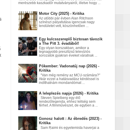
merészebb kaszkadőr mutatványairól, illetve hogy ...
Motor City (2025) - Kritika
nt egy Netflix‑fantasy
s
Az utóbbi pár évben Alan Ritchson
színészi pályafutása igencsak nagy
lendületet vett, köszönhetően ...
Egy kulcsszereplő biztosan távozik
a égett
a The Pitt 3. évadából!
Egy olyan korszakban, amikor a
ő
legnagyobb presztízsű televíziós
k
sorozatok gyakran éveket váratnak ...
Pókember: Vadonatúj nap (2026) -
Kritika
"Van még remény az MCU-számára?"
Akár ezzel a hatásvadász kérdéssel is
indíthatnám mondandómat ...
A leleplezés napja (2026) - Kritika
Steven Spielberg egy élő
rendezőlegenda, ehhez kétség sem
férhet. A filmművészet, de egyben a ...
Gonosz halott : Az ébredés (2023) -
Kritika
Sam Raimi és egyetemista haverjai a