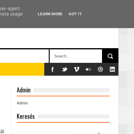
user-agent
erate usage
LEARN MORE
GOT IT
án
Admin
Admin
Keresés
ál