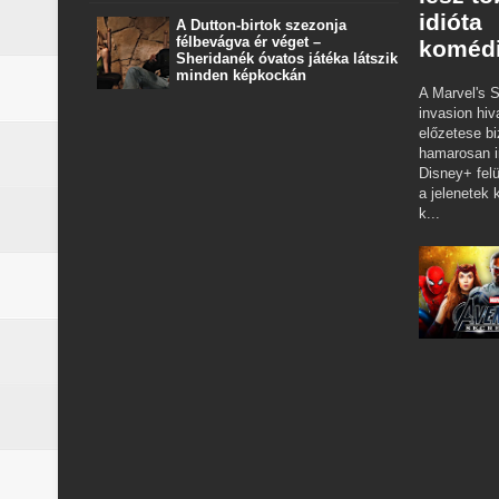
idióta
A Dutton‑birtok szezonja
félbevágva ér véget –
koméd
Sheridanék óvatos játéka látszik
minden képkockán
A Marvel's S
invasion hiv
előzetese bi
hamarosan i
Disney+ felü
a jelenetek k
k...