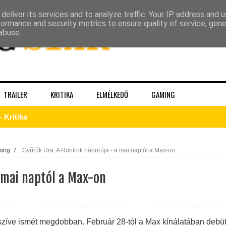
deliver its services and to analyze traffic. Your IP address and 
formance and security metrics to ensure quality of service, gen
abuse.
TRAILER
KRITIKA
ELMÉLKEDŐ
GAMING
gva ér véget – Sheridanék óvatos játéka látszik minden képkock
 – a Kirk, akit a Prime‑idősík soha nem ad vissza
ming
/
Gyűrűk Ura: A Rohírok háborúja - a mai naptól a Max-on
 mai naptól a Max-on
k a The Pitt 3. évadából!
 szíve ismét megdobban. Február 28-tól a Max kínálatában debüt