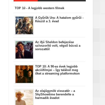
bejegyzések
TOP 10 - A legjobb western filmek
A Gyűrűk Ura: A hatalom gyűrűi -
Készül a 3. évad
Az ifjú Sheldon befejezése
szívszorító volt, végső búcsú a
sorozattól
TOP 10: A 90-es évek legjobb
akciófilmjei – Így találod meg
őket a streaming platformokon
Az olajügynök visszatér – a
SkyShowtime berendelte a
harmadik évadot