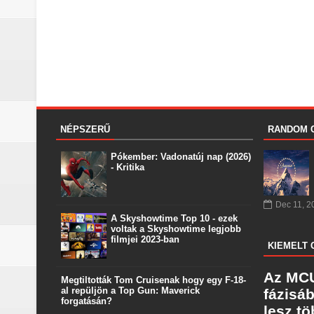
NÉPSZERŰ
RANDOM 
Pókember: Vadonatúj nap (2026)
- Kritika
Dec 11, 2
A Skyshowtime Top 10 - ezek
voltak a Skyshowtime legjobb
filmjei 2023-ban
KIEMELT 
Az MCU
Megtiltották Tom Cruisenak hogy egy F-18-
al repüljön a Top Gun: Maverick
fázisá
forgatásán?
lesz t