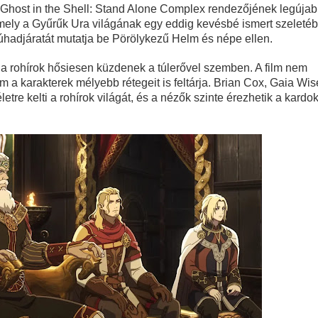
tika
 Ghost in the Shell: Stand Alone Complex rendezőjének legúja
, mely a Gyűrűk Ura világának egy eddig kevésbé ismert szeleté
zúhadjáratát mutatja be Pörölykezű Helm és népe ellen.
hol a rohírok hősiesen küzdenek a túlerővel szemben. A film nem
tebb titka kiderült – és most már Pete Calvin is benne van
 a karakterek mélyebb rétegeit is feltárja. Brian Cox, Gaia Wis
etre kelti a rohírok világát, és a nézők szinte érezhetik a kardo
 - Kritika
Sheridan végre megmutatja a gyász valódi arcát a The Madison 
tton sorsát? Meglepő részletek a Yellowstone-univerzumból
A végjáték
 - Harmadik felvonás
avagy mi lenne, ha a Netflix fantasy dráma görög istenekkel foly