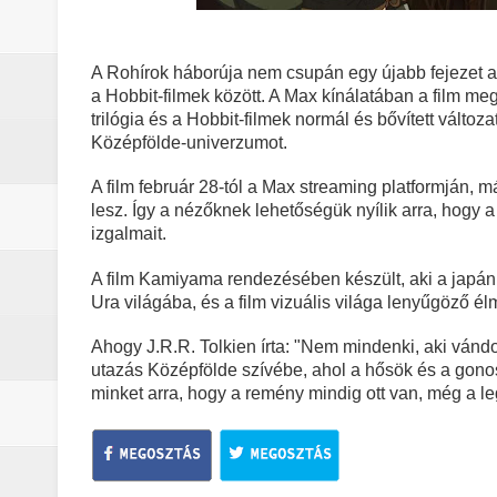
A The Mandalorian and Grogu trail
A rejtélyek könyve: egy valós, rej
A Rohírok háborúja nem csupán egy újabb fejezet a 
a Hobbit-filmek között. A Max kínálatában a film me
sorozat
trilógia és a Hobbit-filmek normál és bővített változa
Középfölde-univerzumot.
Nem veled van a baj: a Stranger 
A film február 28-tól a Max streaming platformján, m
lesz. Így a nézőknek lehetőségük nyílik arra, hogy
Boromir halála a Gyűrűk Ura-sag
izgalmait.
Pókember: Vadonatúj nap (2026) -
A film Kamiyama rendezésében készült, aki a japán 
Ura világába, és a film vizuális világa lenyűgöző é
Ahogy J.R.R. Tolkien írta: "Nem mindenki, aki vándo
utazás Középfölde szívébe, ahol a hősök és a gonosz
minket arra, hogy a remény mindig ott van, még a le