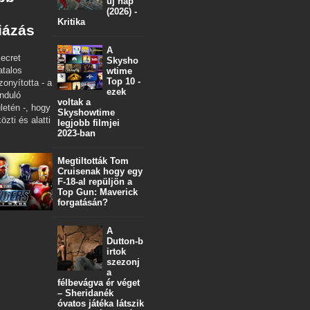
új nap
(2026) -
Kritika
iázás
A
ecret
Skysho
atalos
wtime
Top 10 -
zonyította - a
ezek
nduló
voltak a
letén -, hogy
Skyshowtime
özti és alatti
legjobb filmjei
2023-ban
Megtiltották Tom
Cruisenak hogy egy
F-18-al repüljön a
Top Gun: Maverick
forgatásán?
A
Dutton‑b
irtok
szezonj
a
félbevágva ér véget
– Sheridanék
óvatos játéka látszik