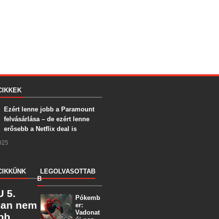
CIKKEK
Ezért lenne jobb a Paramount
felvásárlása – de ezért lenne
erősebb a Netflix deal is
025
CIKKÜNK
LEGOLVASOTTAB
B
 5.
Pókemb
ban nem
er:
Vadonat
öbb