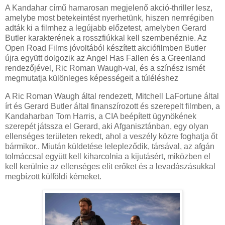
A Kandahar című hamarosan megjelenő akció-thriller lesz,
amelybe most betekeintést nyerhetünk, hiszen nemrégiben
adták ki a filmhez a legújabb előzetest, amelyben Gerard
Butler karakterének a rosszfiúkkal kell szembenéznie. Az
Open Road Films jóvoltából készített akciófilmben Butler
újra együtt dolgozik az Angel Has Fallen és a Greenland
rendezőjével, Ric Roman Waugh-val, és a színész ismét
megmutatja különleges képességeit a túléléshez
A Ric Roman Waugh által rendezett, Mitchell LaFortune által
írt és Gerard Butler által finanszírozott és szerepelt filmben, a
Kandaharban Tom Harris, a CIA beépített ügynökének
szerepét játssza el Gerard, aki Afganisztánban, egy olyan
ellenséges területen rekedt, ahol a veszély közre foghatja őt
bármikor.. Miután küldetése lelepleződik, társával, az afgán
tolmáccsal együtt kell kiharcolnia a kijutásért, miközben el
kell kerülnie az ellenséges elit erőket és a levadászásukkal
megbízott külföldi kémeket.