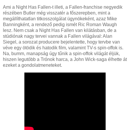
Ami a Night Has Fallen-t illeti, a Fallen-franchise negyedik
részében Butler még visszatér a főszerepben, mint a
megállíthatatlan titkosszolgálat ügynökeként, azaz Mike
Banningként, a rendező pedig ismét Ric Roman Waugh
lesz. Nem csak a Night Has Fallen van kilátásban, de a
stúdiónak nagy tervei vannak a Fallen világával: Alan
Siegel, a sorozat producere bejelentette, hogy tervbe van
véve egy ötödik és hatodik film, valamint TV-s spin-offok is.
Na, bumm, manapság úgy tűnik a spin-offok világát éljük,
hiszen legutóbb a Trónok harca, a John Wick-saga élhette át
ezeket a gondolatmeneteket.