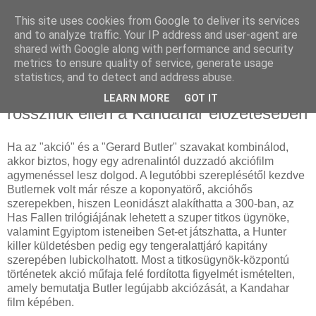
This site uses cookies from Google to deliver its services
and to analyze traffic. Your IP address and user-agent are
shared with Google along with performance and security
metrics to ensure quality of service, generate usage
statistics, and to detect and address abuse.
2023. április 7., péntek
Gerard Butler ismét felveszi a harcot a
LEARN MORE
GOT IT
rosszfiúk ellen a Kandahar előzetesében
Ha az "akció" és a "Gerard Butler" szavakat kombinálod,
akkor biztos, hogy egy adrenalintól duzzadó akciófilm
agymenéssel lesz dolgod. A legutóbbi szereplésétől kezdve
Butlernek volt már része a koponyatörő, akcióhős
szerepekben, hiszen Leonidászt alakíthatta a 300-ban, az
Has Fallen trilógiájának lehetett a szuper titkos ügynöke,
valamint Egyiptom isteneiben Set-et játszhatta, a Hunter
killer küldetésben pedig egy tengeralattjáró kapitány
szerepében lubickolhatott. Most a titkosügynök-központú
történetek akció műfaja felé fordította figyelmét ismételten,
amely bemutatja Butler legújabb akciózását, a Kandahar
film képében.