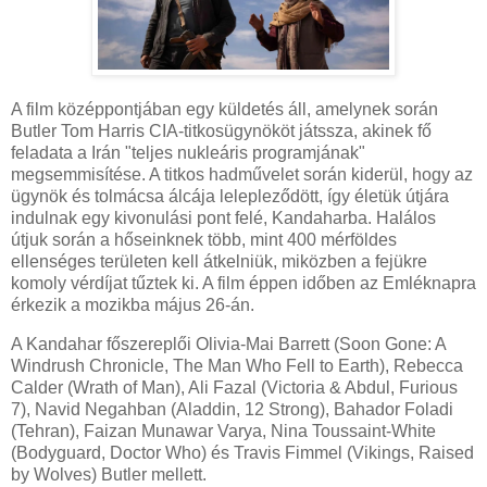
A film középpontjában egy küldetés áll, amelynek során
Butler Tom Harris CIA-titkosügynököt játssza, akinek fő
feladata a Irán "teljes nukleáris programjának"
megsemmisítése. A titkos hadművelet során kiderül, hogy az
ügynök és tolmácsa álcája lelepleződött, így életük útjára
indulnak egy kivonulási pont felé, Kandaharba. Halálos
útjuk során a hőseinknek több, mint 400 mérföldes
ellenséges területen kell átkelniük, miközben a fejükre
komoly vérdíjat tűztek ki. A film éppen időben az Emléknapra
érkezik a mozikba május 26-án.
A Kandahar főszereplői Olivia-Mai Barrett (Soon Gone: A
Windrush Chronicle, The Man Who Fell to Earth), Rebecca
Calder (Wrath of Man), Ali Fazal (Victoria & Abdul, Furious
7), Navid Negahban (Aladdin, 12 Strong), Bahador Foladi
(Tehran), Faizan Munawar Varya, Nina Toussaint-White
(Bodyguard, Doctor Who) és Travis Fimmel (Vikings, Raised
by Wolves) Butler mellett.