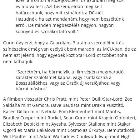
ezen a fronton a közeljövőben. Ez azonban még sok
év múlva lesz. Azt hiszem, előbb meg kell
határoznunk, hogy mit csinálunk a DC-nél.
Hazudnék, ha azt mondanám, hogy nem beszéltünk
erről. De minden megbeszélés nagyon, nagyon
könnyed és szórakoztató volt."
Gunn úgy érzi, hogy a Guardians 3 után a szereplőinek és
színészeinek még van esélyük bent maradni az MCU-ban, de ez
nem azt jelenti, hogy egyebek közt Star-Lord-ot többet soha
nem láthatjuk.
"Szeretném, ha bármelyik, a film végén megmaradó
karakter szólófilmet kapna, vagy csatlakozna a
Bosszúállókhoz, vagy az Őrzők új verziójához, vagy
bármi máshoz".
A filmben visszatér Chris Pratt, mint Peter Quill/Star-Lord, Zoe
Saldaña mint Gamora, Dave Bautista mint Drax a Pusztító,
Karen Gillan mint Nebula, Pom Klementieff mint Mantis,
Bradley Cooper mint Rocket, Sean Gunn mint Kraglin Obfonteri,
Elizabeth Debicki mint Ayesha, Sylvester Stallone mint Stakar
Ogord és Maria Bakalova mint Cosmo az űrkutya. Bemutatkozik
Will Poulter mint Adam Warlock és Chukwudi Iwuji mint High