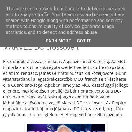
This site uses cookies from Google to deliver its services
and to analyze traffic. Your IP address and user-agent are
shared with Google along with performance and security
metrics to ensure quality of service, generate usage
statistics, and to detect and address abuse.
2023. április 7., péntek
James Gunn szívesen összehozna egy
LEARN MORE
GOT IT
MARVEL-DC crossovert
Elkezdődött a visszaszámlálás A galaxis őrzői 3. részig. Az MCU
film a kozmikus hősök régóta szedett-vedett csürhe csapatától
és az író-rendező, James Gunntól búcsúzik a közeljövőre. Gunn
vitathatatlanul a legszórakoztatóbb MCU-franchise-t készítette
el a Guardians-saga képében, amely az MCU összefüggő jellege
ellenére, meglehetősen önálló, és bár nemrég vette át a DC-
univerzum irányítását, sok rajongó azon tűnődik, vajon
láthatják-e a jövőben a végső Marvel-DC-crossovert. Az Empire
magazinnak adott új interjújában a DCU társ-vezérigazgatója
egy ilyen mash-up végtelen lehetőségeiről beszélt a jövőben.