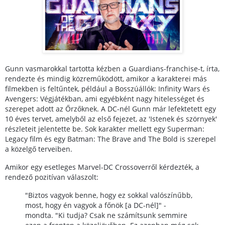
Gunn vasmarokkal tartotta kézben a Guardians-franchise-t, írta,
rendezte és mindig közreműködött, amikor a karakterei más
filmekben is feltűntek, például a Bosszúállók: Infinity Wars és
Avengers: Végjátékban, ami egyébként nagy hitelességet és
szerepet adott az Őrzőknek. A DC-nél Gunn már lefektetett egy
10 éves tervet, amelyből az első fejezet, az 'Istenek és szörnyek'
részleteit jelentette be. Sok karakter mellett egy Superman:
Legacy film és egy Batman: The Brave and The Bold is szerepel
a közelgő terveiben.
Amikor egy esetleges Marvel-DC Crossoverről kérdezték, a
rendező pozitívan válaszolt:
"Biztos vagyok benne, hogy ez sokkal valószínűbb,
most, hogy én vagyok a főnök [a DC-nél]" -
mondta.
"Ki tudja? Csak ne számítsunk semmire