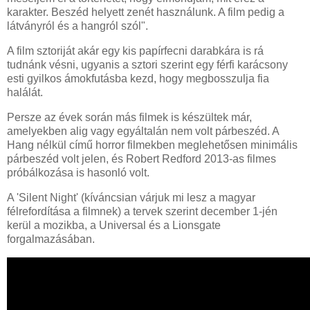
karakter. Beszéd helyett zenét használunk. A film pedig a
látványról és a hangról szól".
A film sztoriját akár egy kis papírfecni darabkára is rá
tudnánk vésni, ugyanis a sztori szerint egy férfi karácsony
esti gyilkos ámokfutásba kezd, hogy megbosszulja fia
halálát.
Persze az évek során más filmek is készültek már,
amelyekben alig vagy egyáltalán nem volt párbeszéd. A
Hang nélkül című horror filmekben meglehetősen minimális
párbeszéd volt jelen, és Robert Redford 2013-as filmes
próbálkozása is hasonló volt.
A 'Silent Night' (kíváncsian várjuk mi lesz a magyar
félrefordítása a filmnek) a tervek szerint december 1-jén
kerül a mozikba, a Universal és a Lionsgate
forgalmazásában.