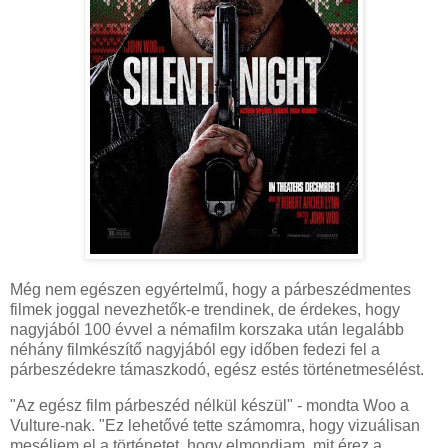
Még nem egészen egyértelmű, hogy a párbeszédmentes
filmek joggal nevezhetők-e trendinek, de érdekes, hogy
nagyjából 100 évvel a némafilm korszaka után legalább
néhány filmkészítő nagyjából egy időben fedezi fel a
párbeszédekre támaszkodó, egész estés történetmesélést.
"Az egész film párbeszéd nélkül készül" - mondta Woo a
Vulture-nak. "Ez lehetővé tette számomra, hogy vizuálisan
meséljem el a történetet, hogy elmondjam, mit érez a