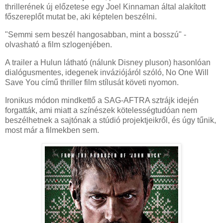
thrillerének új előzetese egy Joel Kinnaman által alakított
főszereplőt mutat be, aki képtelen beszélni.
"Semmi sem beszél hangosabban, mint a bosszú" -
olvasható a film szlogenjében.
A trailer a Hulun látható (nálunk Disney pluson) hasonlóan
dialógusmentes, idegenek inváziójáról szóló, No One Will
Save You című thriller film stílusát követi nyomon.
Ironikus módon mindkettő a SAG-AFTRA sztrájk idején
forgatták, ami miatt a színészek kötelességtudóan nem
beszélhetnek a sajtónak a stúdió projektjeikről, és úgy tűnik,
most már a filmekben sem.