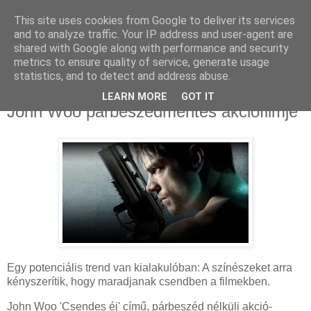
This site uses cookies from Google to deliver its services
and to analyze traffic. Your IP address and user-agent are
shared with Google along with performance and security
metrics to ensure quality of service, generate usage
statistics, and to detect and address abuse.
2023. október 4., szerda
Silent Night - Karácsony előtt debütál
LEARN MORE
GOT IT
John Woo párbeszédmentes akciófilmje
Egy potenciális trend van kialakulóban: A színészeket arra
kényszerítik, hogy maradjanak csendben a filmekben.
John Woo 'Csendes éj' című, párbeszéd nélküli akció-