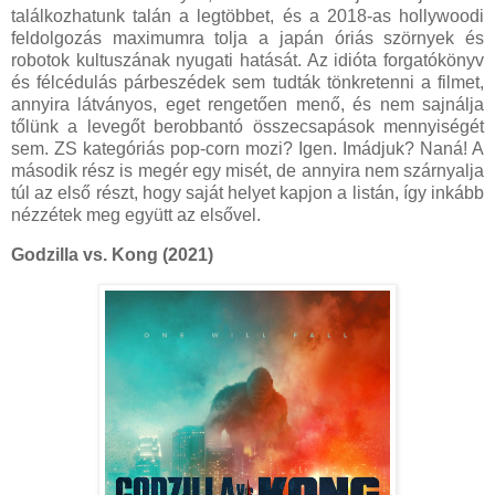
találkozhatunk talán a legtöbbet, és a 2018-as hollywoodi
feldolgozás maximumra tolja a japán óriás szörnyek és
robotok kultuszának nyugati hatását. Az idióta forgatókönyv
és félcédulás párbeszédek sem tudták tönkretenni a filmet,
annyira látványos, eget rengetően menő, és nem sajnálja
tőlünk a levegőt berobbantó összecsapások mennyiségét
sem. ZS kategóriás pop-corn mozi? Igen. Imádjuk? Naná! A
második rész is megér egy misét, de annyira nem szárnyalja
túl az első részt, hogy saját helyet kapjon a listán, így inkább
nézzétek meg együtt az elsővel.
Godzilla vs. Kong (2021)