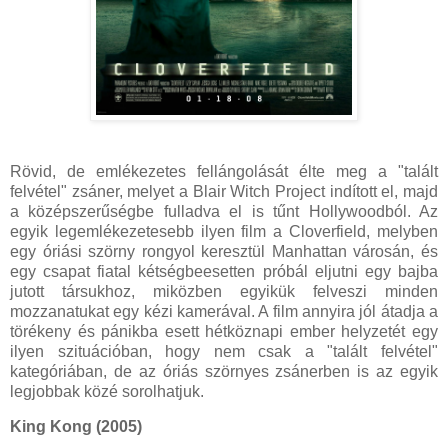
Rövid, de emlékezetes fellángolását élte meg a "talált
felvétel" zsáner, melyet a Blair Witch Project indított el, majd
a középszerűségbe fulladva el is tűnt Hollywoodból. Az
egyik legemlékezetesebb ilyen film a Cloverfield, melyben
egy óriási szörny rongyol keresztül Manhattan városán, és
egy csapat fiatal kétségbeesetten próbál eljutni egy bajba
jutott társukhoz, miközben egyikük felveszi minden
mozzanatukat egy kézi kamerával. A film annyira jól átadja a
törékeny és pánikba esett hétköznapi ember helyzetét egy
ilyen szituációban, hogy nem csak a "talált felvétel"
kategóriában, de az óriás szörnyes zsánerben is az egyik
legjobbak közé sorolhatjuk.
King Kong (2005)