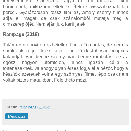
tehetségtelen színészek agyatlan botladozását kell
bámulnunk, miközben eltelnek életünk visszahozhatatlan
percei. Gyalázatosan rossz film az, amely szörny filmnek
adja el magát, de csak szánalomból mutatja meg a
címszereplőjét. Nem ajánljuk, kerüljétek.
Rampage (2018)
Talán nem ennyire nézhetetlen film a Tombolás, de nem is
sorolnánk a jó filmek közé The Rock Johnson majmos
kalandját. Van benne szörny, van benne rombolás, de az
egész nagyon ütemtelen, nincs igazán célja a
történéseknek, valahogy olyan érzés fogja el a nézőt, hogy a
készítők szerettek volna egy szörnyes filmet, épp csak nem
voltak biztos magukban. Felejthető mozi.
Dátum:
október 06, 2023
Megosztás