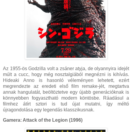
Az 1955-ös Godzilla volt a zsáner atyja, de olyannyira idejét
múlt a cucc, hogy még nosztalgiából megnézni is kihívás.
Hideaki Anno is hasonló véleményen lehetett, ezért
megrendezte az eredeti első film remake-jét, megtartva
annak hangulatát, beöltöztetve egy újabb generációknak is
könnyebben fogyasztható modern köntösbe. Ráadásul a
filmhez átírt sztori is tud újat mutatni, így méltó
újragondolása egy legendás klasszikusnak.
Gamera: Attack of the Legion (1996)