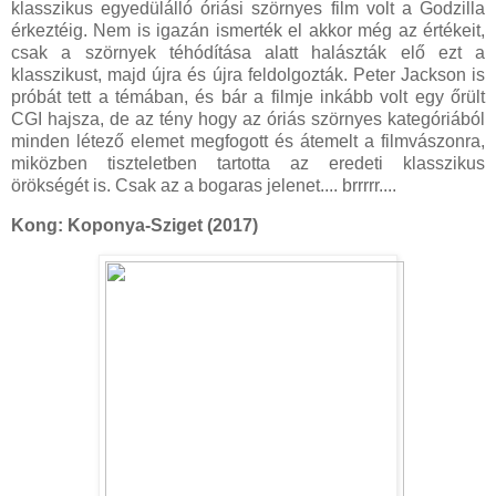
klasszikus egyedülálló óriási szörnyes film volt a Godzilla
érkeztéig. Nem is igazán ismerték el akkor még az értékeit,
csak a szörnyek téhódítása alatt halászták elő ezt a
klasszikust, majd újra és újra feldolgozták. Peter Jackson is
próbát tett a témában, és bár a filmje inkább volt egy őrült
CGI hajsza, de az tény hogy az óriás szörnyes kategóriából
minden létező elemet megfogott és átemelt a filmvászonra,
miközben tiszteletben tartotta az eredeti klasszikus
örökségét is. Csak az a bogaras jelenet.... brrrrr....
Kong: Koponya-Sziget (2017)