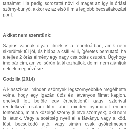
tartalmat. Ha pedig sorozattá növi ki magát az így is óriási
szörny-bunyó, akkor ez az első film a legjobb becsatlakozási
pont.
Akiket nem szeretünk:
Sajnos vannak olyan filmek is a repertoárban, amik nem
sikerültek túl jól, és hiába a csilli-villi, ígéretes bemutató, ha
a teljes 2 órás élmény egy nagy csalódás csupán. Úgyhogy
íme pár cím, amivel sűrűn találkozhattok, de mi nem ajánljuk
nektek megnézésre:
Godzilla (2014)
A klasszikus, minden szörnyek legszörnyebbike megélhette
volna, hogy egy igazán ütős és látványos filmet kapjon,
ehelyett lett belőle egy érthetetlenül gagyi sztorival
rendelkező családi film, ahol minden nyomorult ember
fontosabb, mint a közelgő szörny (illetve szörnyek), akit nem
is látunk. Vagy a sötétség nyeli el a látványt, vagy a köd,
füst, becsukódó ajtó, vagy simán csak gyötrelmesen