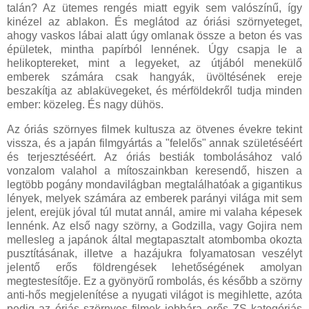
talán? Az ütemes rengés miatt egyik sem valószínű, így
kinézel az ablakon. És meglátod az óriási szörnyeteget,
ahogy vaskos lábai alatt úgy omlanak össze a beton és vas
épületek, mintha papírból lennének. Úgy csapja le a
helikoptereket, mint a legyeket, az útjából menekülő
emberek számára csak hangyák, üvöltésének ereje
beszakítja az ablaküvegeket, és mérföldekről tudja minden
ember: közeleg. És nagy dühös.
Az óriás szörnyes filmek kultusza az ötvenes évekre tekint
vissza, és a japán filmgyártás a "felelős" annak születéséért
és terjesztéséért. Az óriás bestiák tombolásához való
vonzalom valahol a mítoszainkban keresendő, hiszen a
legtöbb pogány mondavilágban megtalálhatóak a gigantikus
lények, melyek számára az emberek parányi világa mit sem
jelent, erejük jóval túl mutat annál, amire mi valaha képesek
lennénk. Az első nagy szörny, a Godzilla, vagy Gojira nem
mellesleg a japánok által megtapasztalt atombomba okozta
pusztításának, illetve a hazájukra folyamatosan veszélyt
jelentő erős földrengések lehetőségének amolyan
megtestesítője. Ez a gyönyörű rombolás, és később a szörny
anti-hős megjelenítése a nyugati világot is megihlette, azóta
pedig az óriás szörnyes filmek jobbára erős ZS kategóriás