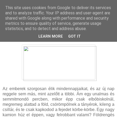
This site uses cookies from Google to deliver its services
and to analyze traffic. Your IP address and user-agent are
shared with Google along with performance and security
metrics to ensure quality of service, generate usage
statistics, and to detect and address abuse.
2023. október 6., péntek
Óriás Szörnyes Filmek - A legjobbak
LEARN MORE
GOT IT
Az emberek szorgosan élik mindennapjaikat, és az új nap
reggele sem más, mint azelőtt a többi. Ám egy unalmas és
semmitmondó percben, mikor épp csak elbóbiskolnál,
megremeg alattad a föld, csörömpölnek a tányérok, kileng a
csillár, és te csak kapkodod a fejedet körbe-körbe. Egy nagy
kamion húz el éppen, vagy felrobbant valami? Földrengés