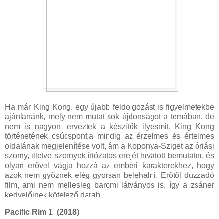
Ha már King Kong, egy újabb feldolgozást is figyelmetekbe
ajánlanánk, mely nem mutat sok újdonságot a témában, de
nem is nagyon terveztek a készítők ilyesmit. King Kong
történetének csúcspontja mindig az érzelmes és értelmes
oldalának megjelenítése volt, ám a Koponya-Sziget az óriási
szörny, illetve szörnyek írtózatos erejét hivatott bemutatni, és
olyan erővel vágja hozzá az emberi karakterekhez, hogy
azok nem győznek elég gyorsan belehalni. Erőtől duzzadó
film, ami nem mellesleg baromi látványos is, így a zsáner
kedvelőinek kötelező darab.
Pacific Rim 1 (2018)