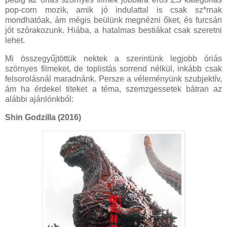
pop-corn mozik, amik jó indulattal is csak sz*rnak
mondhatóak, ám mégis beülünk megnézni őket, és furcsán
jót szórakozunk. Hiába, a hatalmas bestiákat csak szeretni
lehet.
Mi összegyűjtöttük nektek a szerintünk legjobb óriás
szörnyes filmeket, de toplistás sorrend nélkül, inkább csak
felsorolásnál maradnánk. Persze a véleményünk szubjektív,
ám ha érdekel titeket a téma, szemzgessetek bátran az
alábbi ajánlónkból:
Shin Godzilla (2016)