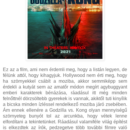
Ez az a film, ami nem érdemli meg, hogy a listán legyen, de
félünk attól, hogy kihagyjuk. Hollywood nem érti meg, hogy
ha szörnyekkel csábít a moziba, akkor semmiképp sem
érdekli a kutyát sem az amatőr módon megírt agybuggyant
emberi karakterek bénázása, ráadásul itt még minden
felnőttnél dörzsöltebb gyerekek is vannak, akiktől tuti kinyílik
a bicska minden ízléssel rendelkező moziba járó zsebében.
Ám ennek ellenére a Godzilla vs. Kong olyan mennyiségű
szörnyeteg bunyót tol az arcunkba, hogy vétek lenne
elfordítani a tekintetünket. Ráadásul valamiféle világ építést
is elkezdtek az írók, pedzegetve több további filmre való