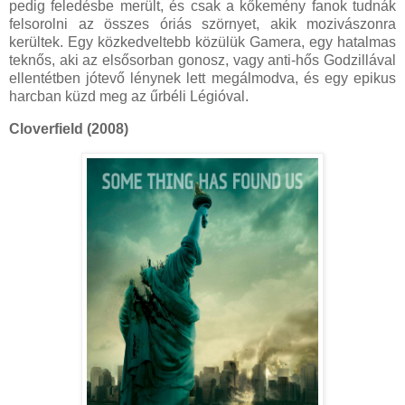
pedig feledésbe merült, és csak a kőkemény fanok tudnák
felsorolni az összes óriás szörnyet, akik mozivászonra
kerültek. Egy közkedveltebb közülük Gamera, egy hatalmas
teknős, aki az elsősorban gonosz, vagy anti-hős Godzillával
ellentétben jótevő lénynek lett megálmodva, és egy epikus
harcban küzd meg az űrbéli Légióval.
Cloverfield (2008)