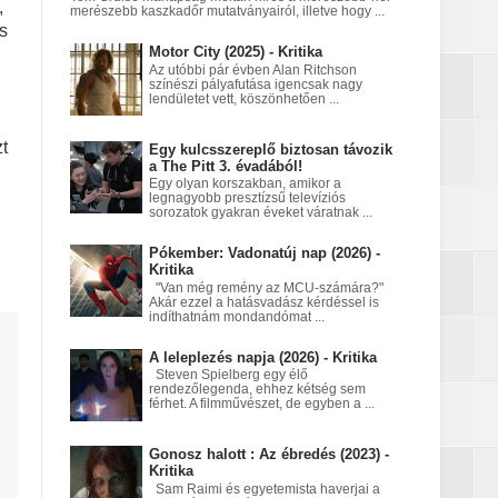
,
merészebb kaszkadőr mutatványairól, illetve hogy ...
s
Motor City (2025) - Kritika
a égett
Az utóbbi pár évben Alan Ritchson
színészi pályafutása igencsak nagy
lendületet vett, köszönhetően ...
t
Egy kulcsszereplő biztosan távozik
a The Pitt 3. évadából!
Egy olyan korszakban, amikor a
legnagyobb presztízsű televíziós
án
sorozatok gyakran éveket váratnak ...
Pókember: Vadonatúj nap (2026) -
Kritika
"Van még remény az MCU-számára?"
Akár ezzel a hatásvadász kérdéssel is
indíthatnám mondandómat ...
A leleplezés napja (2026) - Kritika
Steven Spielberg egy élő
rendezőlegenda, ehhez kétség sem
férhet. A filmművészet, de egyben a ...
Gonosz halott : Az ébredés (2023) -
Kritika
Sam Raimi és egyetemista haverjai a