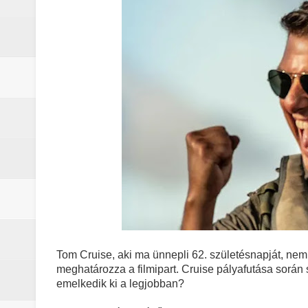
Marshals: A Dutton család legsöté
Gonosz halott : Az ébredés (2023)
A Yellowstone hiányzó darabja: 
Jogászok döntötték el Monica Du
Michael (2026) - Kritika
A lila fátyol: Rejtélyek könyve – 
A lila fátyol – a rejtélyek könyve
A Lila Fátyol: Rejtélyek Könyve, 
A The Mandalorian and Grogu trail
Tom Cruise, aki ma ünnepli 62. születésnapját, nem
meghatározza a filmipart. Cruise pályafutása során 
emelkedik ki a legjobban?
A rejtélyek könyve: egy valós, rej