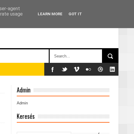
user-agent
erate usage
LEARN MORE
GOT IT
Admin
Admin
Keresés