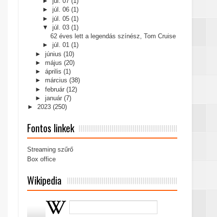
►
júl. 07
(1)
►
júl. 06
(1)
►
júl. 05
(1)
▼
júl. 03
(1)
62 éves lett a legendás színész, Tom Cruise
►
júl. 01
(1)
►
június
(10)
►
május
(20)
►
április
(1)
►
március
(38)
►
február
(12)
►
január
(7)
►
2023
(250)
Fontos linkek
Streaming szűrő
Box office
Wikipedia