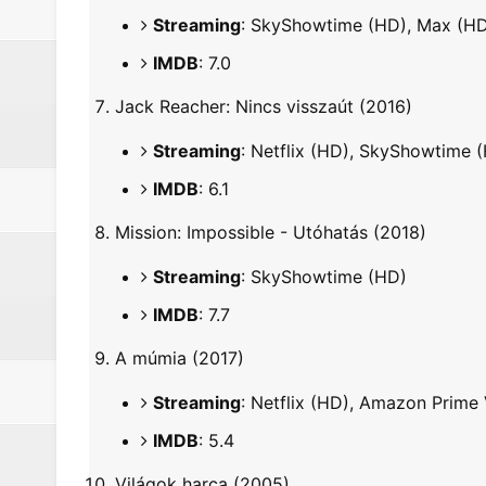
Streaming
: SkyShowtime (HD), Max (H
IMDB
: 7.0
Jack Reacher: Nincs visszaút (2016)
Streaming
: Netflix (HD), SkyShowtime 
IMDB
: 6.1
Mission: Impossible - Utóhatás (2018)
Streaming
: SkyShowtime (HD)
IMDB
: 7.7
A múmia (2017)
Streaming
: Netflix (HD), Amazon Prime
IMDB
: 5.4
Világok harca (2005)