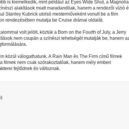
 több is kiemelkedik, mint például az Eyes Wide Shut, a Magnolia
zínészi alakítások miatt maradandóak, hanem a rendezői vízió é
ául Stanley Kubrick utolsó mesterműveként vonult be a film
Things utolsó évadabán a Hopper-Eleven dinamika teljesen nullár
n rendezésében mutatja be Cruise drámai oldalát.
a egyik legnagyobb megváltástörténete
ommal volt jelölt, köztük a Born on the Fourth of July, a Jerry
kítások nem csupán a színészi tehetségét mutatják be, hanem az
 Kritika
gformálására.
gva ér véget – Sheridanék óvatos játéka látszik minden képkock
lm közül válogathatunk. A Rain Man és The Firm című filmek
k a filmek nem csak szórakoztatóak, hanem mély emberi
 – a Kirk, akit a Prime‑idősík soha nem ad vissza
kterei fejlődnek és változnak.
D)