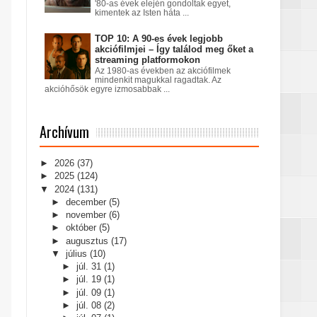
'80-as évek elején gondoltak egyet,
kimentek az Isten háta ...
TOP 10: A 90-es évek legjobb
akciófilmjei – Így találod meg őket a
streaming platformokon
Az 1980-as években az akciófilmek
mindenkit magukkal ragadtak. Az
akcióhősök egyre izmosabbak ...
Archívum
►
2026
(37)
►
2025
(124)
▼
2024
(131)
►
december
(5)
►
november
(6)
►
október
(5)
►
augusztus
(17)
▼
július
(10)
►
júl. 31
(1)
►
júl. 19
(1)
►
júl. 09
(1)
►
júl. 08
(2)