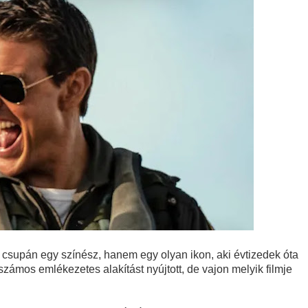
tebb titka kiderült – és most már Pete Calvin is benne van
 - Kritika
Sheridan végre megmutatja a gyász valódi arcát a The Madison 
tton sorsát? Meglepő részletek a Yellowstone-univerzumból
A végjáték
 - Harmadik felvonás
avagy mi lenne, ha a Netflix fantasy dráma görög istenekkel foly
ere brutális akciót ígér
 csupán egy színész, hanem egy olyan ikon, aki évtizedek óta
számos emlékezetes alakítást nyújtott, de vajon melyik filmje
tjeles történet, amit csak néhány beavatott ért, mégis úgy hat, mi