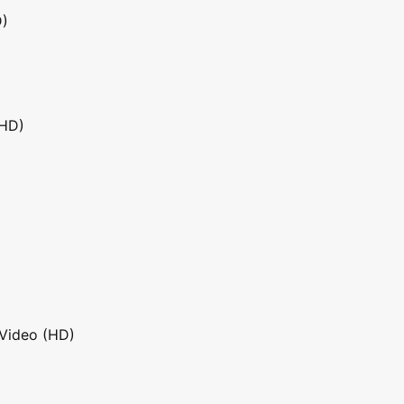
D)
(HD)
 Video (HD)