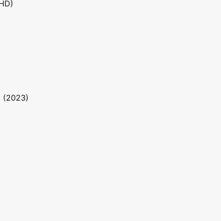
(HD)
z (2023)