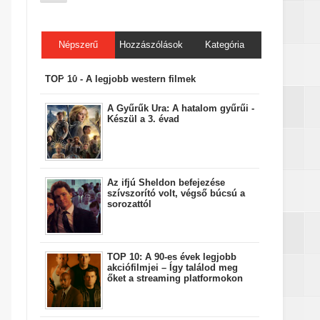
Népszerű
Hozzászólások
Kategória
bejegyzések
TOP 10 - A legjobb western filmek
A Gyűrűk Ura: A hatalom gyűrűi -
Készül a 3. évad
Az ifjú Sheldon befejezése
szívszorító volt, végső búcsú a
sorozattól
TOP 10: A 90-es évek legjobb
akciófilmjei – Így találod meg
őket a streaming platformokon