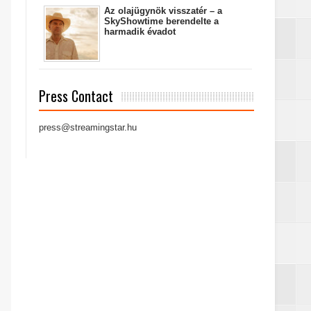
Az olajügynök visszatér – a
SkyShowtime berendelte a
harmadik évadot
Press Contact
press@streamingstar.hu