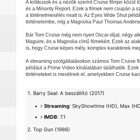
A kritikusok és a nézők szerint Cruise filmjei közül
sorozat
és a Minority Report. Ezek a filmek nem csupán a s
a történetmesélés miatt is. Az Eyes Wide Shut péld
Nem veled van a baj: a Stranger 
történelembe, míg a Magnolia Paul Thomas Anderso
Boromir halála a Gyűrűk Ura-sag
Bár Tom Cruise még nem nyert Oscar-díjat, négy alkal
Maguire, és a Magnolia című filmekért. Ezek az ala
Pókember: Vadonatúj nap (2026) -
is, hogy Cruise képes mély, komplex karakterek me
A Dutton‑birtok szezonja félbevá
A streaming szolgáltatásokon számos Tom Cruise fi
például a Prime Video kínálatában találhatók. Eze
La’an szíve Torontóban tört össze
történeteket is mesélnek el, amelyekben Cruise kara
Barry Seal: A beszállító (2017)
Streaming
: SkyShowtime (HD), Max (H
IMDB
: 7.1
Top Gun (1986)