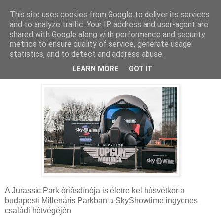
This site uses cookies from Google to deliver its services
and to analyze traffic. Your IP address and user-agent are
shared with Google along with performance and security
metrics to ensure quality of service, generate usage
statistics, and to detect and address abuse.
2023. április 4., kedd
Pesti Skyshowtime-esemény húsvétkor
LEARN MORE
GOT IT
A Jurassic Park óriásdínója is életre kel húsvétkor a
budapesti Millenáris Parkban a SkyShowtime ingyenes
családi hétvégéjén