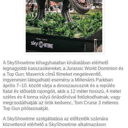
A SkyShowtime kihagyhatatlan kínálatában elérhető
legnagyobb kasszasikereket, a Jurassic World Dominion és
a Top Gun: Maverick című filmeket megelevenítő,
ingyenesen látogatható esemény a Millenáris Parkban
április 7–10. között várja a dinoszauruszok és a repülés
fiatal és idősebb rajongóit, akik a 12 méter hosszú, 4 méter
széles és 4 tonna súlyú óriásdínóval fotózkodhatnak, vagy
megcsodálhatják az örök kedvenc, Tom Cruise 3 méteres
Top Gun pilótasisakját.
A SkyShowtime szolgáltatása az előfizetők számára
közvetlenül elérhető a SkyShowtime alkalmazáson