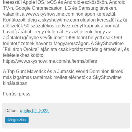
keresztül Apple iOS, tvOS és Android-eszközökön, Android
TV-n, Google Chromecaston, LG és Samsung tévéken,
valamint a www.skyshowtime.com honlapon keresztül.
Korlátozott ideig a skyshowtime.com oldalon keresztül az új
előfizetők 50 százalékos kedvezményt kapnak a normál
havidíj árából – egy életen át. Ez azt jelenti, hogy az
ajánlatot igénybe vevők most 1999 forint helyett csak 999
forintot fizetnek havonta Magyarországon. A SkyShowtime
"Fél áron Örökre" ajánlata csak korlátozott ideig érhető el, és
feltételekhez kötött:
https://www.skyshowtime.com/hu/terms/offers
A Top Gun: Maverick és a Jurassic World Dominion filmek
más izgalmas tartalmak mellett elérhetők a SkyShowtime
kínálatában.
Forrás: press
Dátum:
április 04, 2023
Megosztás