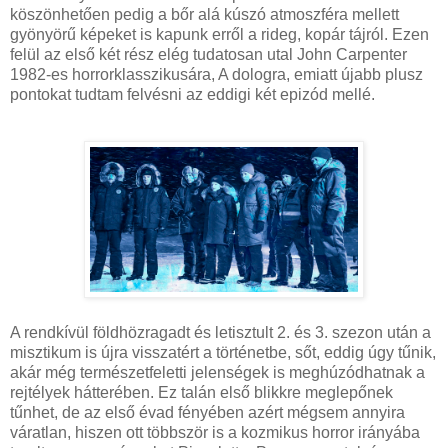
köszönhetően pedig a bőr alá kúszó atmoszféra mellett
gyönyörű képeket is kapunk erről a rideg, kopár tájról. Ezen
felül az első két rész elég tudatosan utal John Carpenter
1982-es horrorklasszikusára, A dologra, emiatt újabb plusz
pontokat tudtam felvésni az eddigi két epizód mellé.
A rendkívül földhözragadt és letisztult 2. és 3. szezon után a
misztikum is újra visszatért a történetbe, sőt, eddig úgy tűnik,
akár még természetfeletti jelenségek is meghúzódhatnak a
rejtélyek hátterében. Ez talán első blikkre meglepőnek
tűnhet, de az első évad fényében azért mégsem annyira
váratlan, hiszen ott többször is a kozmikus horror irányába