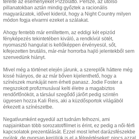
terelte az eseményeket Pizzolatto. Persze, az utolsó
pillanatokban aztán mindig győztek a racionális
magyarázatok, idővel kiderül, hogy a Night Country milyen
módon fogja elvarrni ezeket a szálakat.
Ahogy fentebb már említettem, az eddigi két epizód
fényképezés tekintetében kiváló, a rendkívül sötét,
nyomasztó hangulat is kellőképpen érvényesül, sőt,
kifejezetten brutális, már-már horrorba hajló jelentekből sem
szenvedünk hiányt.
Mivel még a történet elején járunk, a szereplők háttere még
kissé hiányos, de az már bőven kijelenthető, hogy a
színészek munkáját nem érheti panasz. Jodie Foster a
megszokott profizmusával kelti életre a magabiztos
rendőrfőnököt, a társául szegődő járőrt pedig szintén
ügyesen hozza Kali Reis, aki a küzdősportok világából
érkezett a színészetbe.
Negatívumként egyedül azt tudnám felhozni, ami
napjainkban több sorozatot/filmet is érint, ez pedig a női-férfi
kapcsolatok prezentálását. Ezzel most lehet darázsfészekbe
nyúlok, de gyorsan kerüljük is el a félreértéseket: nincs azzal