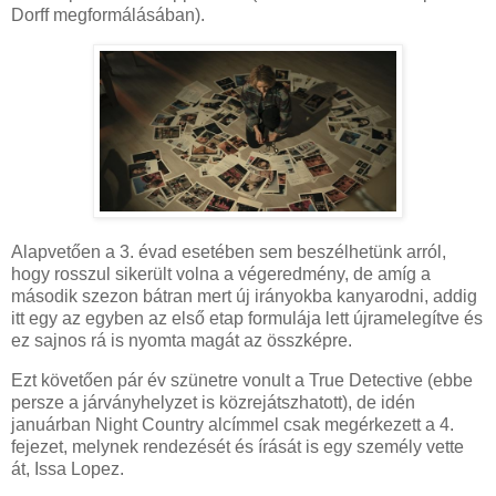
Dorff megformálásában).
Alapvetően a 3. évad esetében sem beszélhetünk arról,
hogy rosszul sikerült volna a végeredmény, de amíg a
második szezon bátran mert új irányokba kanyarodni, addig
itt egy az egyben az első etap formulája lett újramelegítve és
ez sajnos rá is nyomta magát az összképre.
Ezt követően pár év szünetre vonult a True Detective (ebbe
persze a járványhelyzet is közrejátszhatott), de idén
januárban Night Country alcímmel csak megérkezett a 4.
fejezet, melynek rendezését és írását is egy személy vette
át, Issa Lopez.