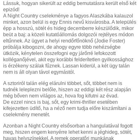
Lássuk, hogyan sikerült az eddig bemutatásra került első két
epizód!
A Night Country cselekménye a fagyos Alaszkába kalauzol
minket, azon belül is egy Ennis nevű kisvárosba. A település
épp a hosszú, sötét és hideg decemberre készülődik, mikor
beüt a baj: a közeli kutatóállomás dolgozói rejtélyes módon
eltűnnek. Az ügyet a helyi rendőrfőnöknő (Jodie Foster)
próbálja kibogozni, de ahogy egyre több nehézségbe
ütközik, kénytelen összefogni egy járőrré lefokozott
kolléganőjével, akit egy korábbi felderítetlen gyilkossághoz
is érzékeny szálak fűznek. Lassan kiderül, a két ügy talán
nem is áll olyan távol egymástól.
A sztoriról talán elég elárulni többet, sőt, többet nem is
tudnék leleplezni belőle, hiszen az eddigi két rész alapján
még bőven nem világos az, hova fog kifutni az évad.
De ezzel nincs is baj, sőt, egy krimi-thriller esetében
kifejezetten üdítő, ha a néző nem tudja előre kiszámítani a
cselekmény menetét.
Azonban a Night Country elsősorban a hangulatával fogott
meg, hiszen engem kenyérre lehet kenni a jéghideg, sötét,
havas helyszínekkel. A remek operatőri munkának