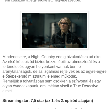
nem csúszna át egy erőltetett hegyibeszédbe.
Mindenesetre, a Night Country eddig bizakodásra ad okot.
Az első két epizód biztos kézzel építi az atmoszférát és a
történetet és ugyan helyenként vannak benne
aránytalanságok, de az izgalmas rejtélyek és az egyre-egyre
előtérbekerülő misztikum jelenleg működik.
Reméljük a folytatásban sem csökken a színvonal és egy
olyan évadot kapunk, ami méltán viseli a True Detective
címet.
Streamingstar: 7,5 star (az 1. és 2. epizód alapján)