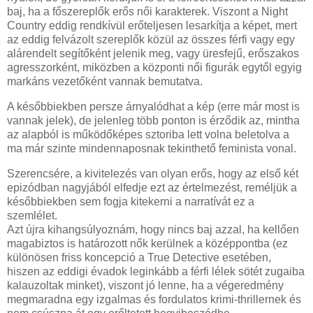
baj, ha a főszereplők erős női karakterek. Viszont a Night
Country eddig rendkívül erőteljesen lesarkítja a képet, mert
az eddig felvázolt szereplők közül az összes férfi vagy egy
alárendelt segítőként jelenik meg, vagy üresfejű, erőszakos
agresszorként, miközben a központi női figurák egytől egyig
markáns vezetőként vannak bemutatva.
A későbbiekben persze árnyalódhat a kép (erre már most is
vannak jelek), de jelenleg több ponton is érződik az, mintha
az alapból is működőképes sztoriba lett volna beletolva a
ma már szinte mindennaposnak tekinthető feminista vonal.
Szerencsére, a kivitelezés van olyan erős, hogy az első két
epizódban nagyjából elfedje ezt az értelmezést, reméljük a
későbbiekben sem fogja kitekerni a narratívát ez a
szemlélet.
Azt újra kihangsúlyoznám, hogy nincs baj azzal, ha kellően
magabiztos is határozott nők kerülnek a középpontba (ez
különösen friss koncepció a True Detective esetében,
hiszen az eddigi évadok leginkább a férfi lélek sötét zugaiba
kalauzoltak minket), viszont jó lenne, ha a végeredmény
megmaradna egy izgalmas és fordulatos krimi-thrillernek és