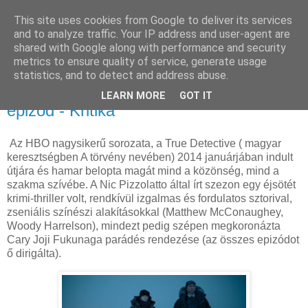
This site uses cookies from Google to deliver its services
and to analyze traffic. Your IP address and user-agent are
shared with Google along with performance and security
metrics to ensure quality of service, generate usage
statistics, and to detect and address abuse.
2024. január 28., vasárnap
True Detective: Night Country 1.-2.
LEARN MORE
GOT IT
epizód - Kritika
Az HBO nagysikerű sorozata, a True Detective ( magyar
keresztségben A törvény nevében) 2014 januárjában indult
útjára és hamar belopta magát mind a közönség, mind a
szakma szívébe. A Nic Pizzolatto által írt szezon egy éjsötét
krimi-thriller volt, rendkívül izgalmas és fordulatos sztorival,
zseniális színészi alakításokkal (Matthew McConaughey,
Woody Harrelson), mindezt pedig szépen megkoronázta
Cary Joji Fukunaga parádés rendezése (az összes epizódot
ő dirigálta).