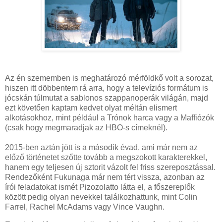
Az én szememben is meghatározó mérföldkő volt a sorozat,
hiszen itt döbbentem rá arra, hogy a televíziós formátum is
jócskán túlmutat a sablonos szappanoperák világán, majd
ezt követően kaptam kedvet olyat méltán elismert
alkotásokhoz, mint például a Trónok harca vagy a Maffiózók
(csak hogy megmaradjak az HBO-s címeknél).
2015-ben aztán jött is a második évad, ami már nem az
előző történetet szőtte tovább a megszokott karakterekkel,
hanem egy teljesen új sztorit vázolt fel friss szereposztással.
Rendezőként Fukunaga már nem tért vissza, azonban az
írói feladatokat ismét Pizozolatto látta el, a főszereplők
között pedig olyan nevekkel találkozhattunk, mint Colin
Farrel, Rachel McAdams vagy Vince Vaughn.