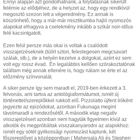
Ennyi alapján azt gondolhatnánk, a folytatásnak sikerült
felérnie az elődjéhez, de a helyzet az, hogy egy rendkívül
megosztó szezon lett a végeredmény. Ez annak is
köszönhető, hogy a már-már misztikumba hajló nyomozós
alapokat elhagyva a cselekmény inkább a szikár noir-stílus
felé kacsintgatott.
Ezen felül persze más okai is voltak a csalódott
visszajelzéseknek (túlírt sztori, feleslegesen megcsavart
szálak, stb.), de a helyén kezelve a dolgokat, azért ez sem
volt egy rossz évad. Én legalábbis kellően szórakoztatónak
találtam még annak ellenére is, hogy nálam se érte el az
előzmény színvonalát.
A siker persze így sem maradt el, 2019-ben érkezett a 3.
felvonás, ami tartva az antológiaformátumot, ismét új
történettel/szereplőkkel rukkolt elő. Pizzolatto újfent íróként
jegyezte az epizódokat, azonban Fukunaga megint
távolmaradt a rendezősétől. A második etap negatív
visszajelzéseit azonban nem hagyták figyelmen kívül az
alkotók és megpróbáltak visszakanyarodni az alapokhoz:
ismét egy sötét gyilkossági nyomozást kaptunk, két
főszereplővel a középpontban ( Mahersala Ali és Stephen