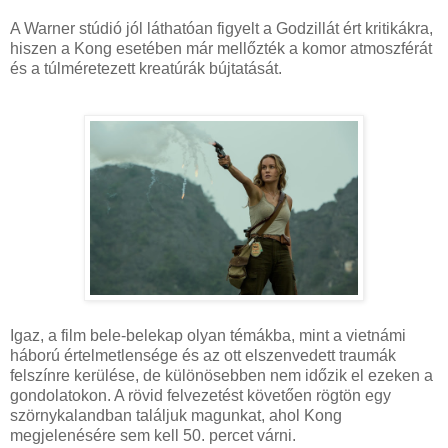
A Warner stúdió jól láthatóan figyelt a Godzillát ért kritikákra,
hiszen a Kong esetében már mellőzték a komor atmoszférát
és a túlméretezett kreatúrák bújtatását.
Igaz, a film bele-belekap olyan témákba, mint a vietnámi
háború értelmetlensége és az ott elszenvedett traumák
felszínre kerülése, de különösebben nem időzik el ezeken a
gondolatokon. A rövid felvezetést követően rögtön egy
szörnykalandban találjuk magunkat, ahol Kong
megjelenésére sem kell 50. percet várni.