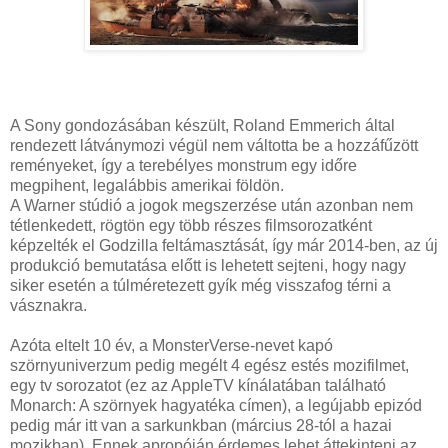
A Sony gondozásában készült, Roland Emmerich által
rendezett látványmozi végül nem váltotta be a hozzáfűzött
reményeket, így a terebélyes monstrum egy időre
megpihent, legalábbis amerikai földön.
A Warner stúdió a jogok megszerzése után azonban nem
tétlenkedett, rögtön egy több részes filmsorozatként
képzelték el Godzilla feltámasztását, így már 2014-ben, az új
produkció bemutatása előtt is lehetett sejteni, hogy nagy
siker esetén a túlméretezett gyík még visszafog térni a
vásznakra.
Azóta eltelt 10 év, a MonsterVerse-nevet kapó
szörnyuniverzum pedig megélt 4 egész estés mozifilmet,
egy tv sorozatot (ez az AppleTV kínálatában található
Monarch: A szörnyek hagyatéka címen), a legújabb epizód
pedig már itt van a sarkunkban (március 28-tól a hazai
mozikban). Ennek apropóján érdemes lehet áttekinteni az