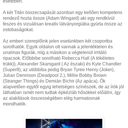
esetében.
A két Titán összecsapását azonban egy kellően kompetens
rendező hozta össze (Adam Wingard) aki egy rendkívül
feszes és vizuálisan kreatív látványorgiába gyúrta össze az
ostobaságokat.
Az emberi szereplőink jelen esetünkben két csoportba
sorolhatók. Egyik oldalon ott vannak a jelentéktelen és
unalmas figurák, míg a másikon a végtelenül irritáló
ripacsok. Előbbibe sorolható Rebecca Hall (A tökéletes
trükk)), Alexander Skarsgard ( Az északi) és Kyle Chandler
(Super8), az utóbbiba pedig Bryan Tyree Henry (Joker),
Julian Dennison (Deadpool 2.), Millie Bobby Brown
(Stranger Things) és Demián Bichir (Az apáca). Ők
alapvetően egytől egyig tehetséges színészek, de az írók jól
láthatóan ismét nem tudtak épkézláb hősökkel előállni, így
az alakítások összességében elég harmatosnak
mondhatók.