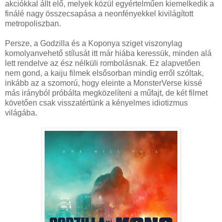
akciókkal állt elő, melyek közül egyértelműen kiemelkedik a
finálé nagy összecsapása a neonfényekkel kivilágított
metropoliszban.
Persze, a Godzilla és a Koponya sziget viszonylag
komolyanvehető stílusát itt már hiába keressük, minden alá
lett rendelve az ész nélküli rombolásnak. Ez alapvetően
nem gond, a kaiju filmek elsősorban mindig erről szóltak,
inkább az a szomorú, hogy eleinte a MonsterVerse kissé
más irányból próbálta megközelíteni a műfajt, de két filmet
követően csak visszatértünk a kényelmes idiotizmus
világába.