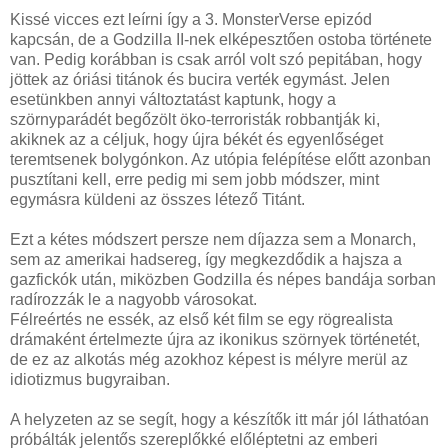
Kissé vicces ezt leírni így a 3. MonsterVerse epizód
kapcsán, de a Godzilla II-nek elképesztően ostoba története
van. Pedig korábban is csak arról volt szó pepitában, hogy
jöttek az óriási titánok és bucira verték egymást. Jelen
esetünkben annyi változtatást kaptunk, hogy a
szörnyparádét begőzölt öko-terroristák robbantják ki,
akiknek az a céljuk, hogy újra békét és egyenlőséget
teremtsenek bolygónkon. Az utópia felépítése előtt azonban
pusztítani kell, erre pedig mi sem jobb módszer, mint
egymásra küldeni az összes létező Titánt.
Ezt a kétes módszert persze nem díjazza sem a Monarch,
sem az amerikai hadsereg, így megkezdődik a hajsza a
gazfickók után, miközben Godzilla és népes bandája sorban
radírozzák le a nagyobb városokat.
Félreértés ne essék, az első két film se egy rögrealista
drámaként értelmezte újra az ikonikus szörnyek történetét,
de ez az alkotás még azokhoz képest is mélyre merül az
idiotizmus bugyraiban.
A helyzeten az se segít, hogy a készítők itt már jól láthatóan
próbálták jelentős szereplőkké előléptetni az emberi