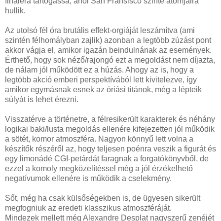
fináléra tartogassa, ahol San Fransisco szinte atomjaira
hullik.
Az utolsó fél óra brutális effekt-orgiáját leszámítva (ami
szintén félhomályban zajlik) azonban a legtöbb zúzást pont
akkor vágja el, amikor igazán beindulnának az események.
Érthető, hogy sok néző/rajongó ezt a megoldást nem díjazta,
de nálam jól működött ez a húzás. Ahogy az is, hogy a
legtöbb akció emberi perspektívából lett kivitelezve, így
amikor egymásnak esnek az óriási titánok, még a lépteik
súlyát is lehet érezni.
Visszatérve a történetre, a félresikerült karakterek és néhány
logikai baki/lusta megoldás ellenére kifejezetten jól működik
a sötét, komor atmoszféra. Nagyon könnyű lett volna a
készítők részéről az, hogy teljesen poénra veszik a figurát és
egy limonádé CGI-petárdát faragnak a forgatókönyvből, de
ezzel a komoly megközelítéssel még a jól érzékelhető
negatívumok ellenére is működik a cselekmény.
Sőt, még ha csak külsőségekben is, de ügyesen sikerült
megfogniuk az eredeti klasszikus atmoszféráját.
Mindezek mellett még Alexandre Desplat nagyszerű zenéjét