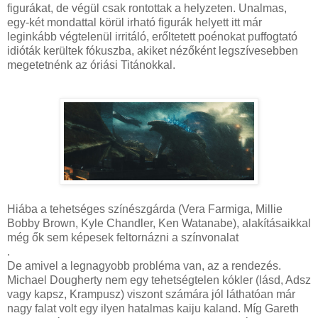
figurákat, de végül csak rontottak a helyzeten. Unalmas,
egy-két mondattal körül irható figurák helyett itt már
leginkább végtelenül irritáló, erőltetett poénokat puffogtató
idióták kerültek fókuszba, akiket nézőként legszívesebben
megetetnénk az óriási Titánokkal.
Hiába a tehetséges színészgárda (Vera Farmiga, Millie
Bobby Brown, Kyle Chandler, Ken Watanabe), alakításaikkal
még ők sem képesek feltornázni a színvonalat
.
De amivel a legnagyobb probléma van, az a rendezés.
Michael Dougherty nem egy tehetségtelen kókler (lásd, Adsz
vagy kapsz, Krampusz) viszont számára jól láthatóan már
nagy falat volt egy ilyen hatalmas kaiju kaland. Míg Gareth