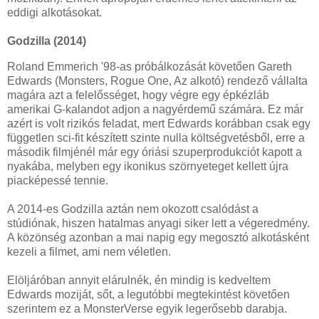
eddigi alkotásokat.
Godzilla (2014)
Roland Emmerich '98-as próbálkozását követően Gareth
Edwards (Monsters, Rogue One, Az alkotó) rendező vállalta
magára azt a felelősséget, hogy végre egy épkézláb
amerikai G-kalandot adjon a nagyérdemű számára. Ez már
azért is volt rizikós feladat, mert Edwards korábban csak egy
független sci-fit készített szinte nulla költségvetésből, erre a
második filmjénél már egy óriási szuperprodukciót kapott a
nyakába, melyben egy ikonikus szörnyeteget kellett újra
piacképessé tennie.
A 2014-es Godzilla aztán nem okozott csalódást a
stúdiónak, hiszen hatalmas anyagi siker lett a végeredmény.
A közönség azonban a mai napig egy megosztó alkotásként
kezeli a filmet, ami nem véletlen.
Elöljáróban annyit elárulnék, én mindig is kedveltem
Edwards moziját, sőt, a legutóbbi megtekintést követően
szerintem ez a MonsterVerse egyik legerősebb darabja.