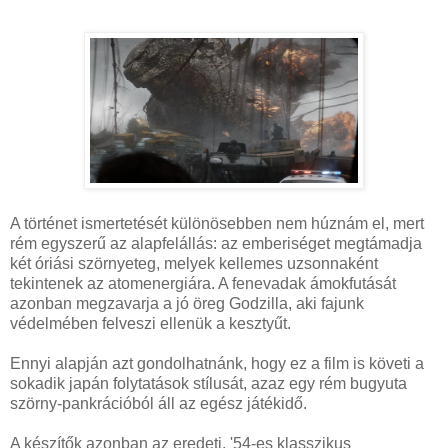
A történet ismertetését különösebben nem húznám el, mert
rém egyszerű az alapfelállás: az emberiséget megtámadja
két óriási szörnyeteg, melyek kellemes uzsonnaként
tekintenek az atomenergiára. A fenevadak ámokfutását
azonban megzavarja a jó öreg Godzilla, aki fajunk
védelmében felveszi ellenük a kesztyűt.
Ennyi alapján azt gondolhatnánk, hogy ez a film is követi a
sokadik japán folytatások stílusát, azaz egy rém bugyuta
szörny-pankrációból áll az egész játékidő.
A készítők azonban az eredeti, '54-es klasszikus