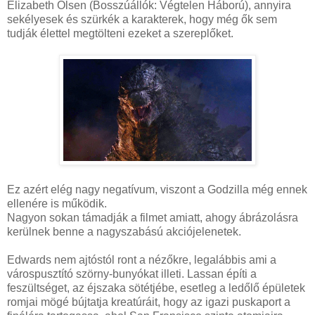
Elizabeth Olsen (Bosszúállók: Végtelen Háború), annyira
sekélyesek és szürkék a karakterek, hogy még ők sem
tudják élettel megtölteni ezeket a szereplőket.
Ez azért elég nagy negatívum, viszont a Godzilla még ennek
ellenére is működik.
Nagyon sokan támadják a filmet amiatt, ahogy ábrázolásra
kerülnek benne a nagyszabású akciójelenetek.
Edwards nem ajtóstól ront a nézőkre, legalábbis ami a
várospusztító szörny-bunyókat illeti. Lassan építi a
feszültséget, az éjszaka sötétjébe, esetleg a ledőlő épületek
romjai mögé bújtatja kreatúráit, hogy az igazi puskaport a