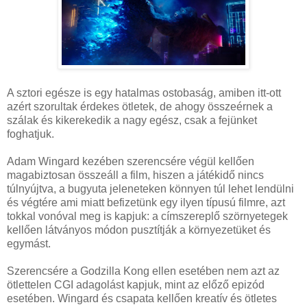
A sztori egésze is egy hatalmas ostobaság, amiben itt-ott
azért szorultak érdekes ötletek, de ahogy összeérnek a
szálak és kikerekedik a nagy egész, csak a fejünket
foghatjuk.
Adam Wingard kezében szerencsére végül kellően
magabiztosan összeáll a film, hiszen a játékidő nincs
túlnyújtva, a bugyuta jeleneteken könnyen túl lehet lendülni
és végtére ami miatt befizetünk egy ilyen típusú filmre, azt
tokkal vonóval meg is kapjuk: a címszereplő szörnyetegek
kellően látványos módon pusztítják a környezetüket és
egymást.
Szerencsére a Godzilla Kong ellen esetében nem azt az
ötlettelen CGI adagolást kapjuk, mint az előző epizód
esetében. Wingard és csapata kellően kreatív és ötletes