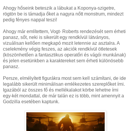
Ahogy hőseink beteszik a lábukat a Koponya-szigetre,
rögtön be is támadja őket a nagyra nőtt monstrum, mindezt
pedig fényes nappal teszi!
Ahogy már említettem, Vogt- Roberts rendezését sem érheti
panasz, sőt, neki is sikerült egy rendkívül látványos,
vizuálisan kellően megkapó mozit letennie az asztalra. A
cselekmény végig feszes, az akciók rendkívül ötletesek
(köszönhetően a fantasztikus operatőri és vágói munkának)
és jelen esetünkben a karaktereket sem érheti különösebb
panasz.
Persze, elmélyített figurákra most sem kell számítani, de ide
legalább sikerült minimálisan emlékezetes szereplőket írni.
Igazából az összes fő és mellékalakot körbe lehetne írni
egy-két mondattal, de már talán ez is több, mint amennyit a
Godzilla esetében kaptunk.