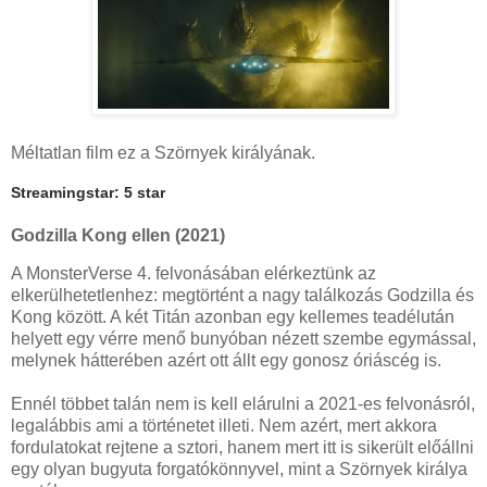
Méltatlan film ez a Szörnyek királyának.
Streamingstar: 5 star
Godzilla Kong ellen (2021)
A MonsterVerse 4. felvonásában elérkeztünk az
elkerülhetetlenhez: megtörtént a nagy találkozás Godzilla és
Kong között. A két Titán azonban egy kellemes teadélután
helyett egy vérre menő bunyóban nézett szembe egymással,
melynek hátterében azért ott állt egy gonosz óriáscég is.
Ennél többet talán nem is kell elárulni a 2021-es felvonásról,
legalábbis ami a történetet illeti. Nem azért, mert akkora
fordulatokat rejtene a sztori, hanem mert itt is sikerült előállni
egy olyan bugyuta forgatókönnyvel, mint a Szörnyek királya