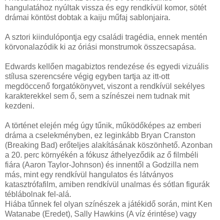
hangulatához nyúltak vissza és egy rendkívül komor, sötét
drámai köntöst dobtak a kaiju műfaj sablonjaira.
A sztori kiindulópontja egy családi tragédia, ennek mentén
körvonalazódik ki az óriási monstrumok összecsapása.
Edwards kellően magabiztos rendezése és egyedi vizuális
stílusa szerencsére végig egyben tartja az itt-ott
megdöccenő forgatókönyvet, viszont a rendkívül sekélyes
karakterekkel sem ő, sem a színészei nem tudnak mit
kezdeni.
A történet elején még úgy tűnik, működőképes az emberi
dráma a cselekményben, ez leginkább Bryan Cranston
(Breaking Bad) erőteljes alakításának köszönhető. Azonban
a 20. perc környékén a fókusz áthelyeződik az ő filmbéli
fiára (Aaron Taylor-Johnson) és innentől a Godzilla nem
más, mint egy rendkívül hangulatos és látványos
katasztrófafilm, amiben rendkívül unalmas és sótlan figurák
téblábolnak fel-alá.
Hiába tűnnek fel olyan színészek a játékidő során, mint Ken
Watanabe (Eredet), Sally Hawkins (A víz érintése) vagy