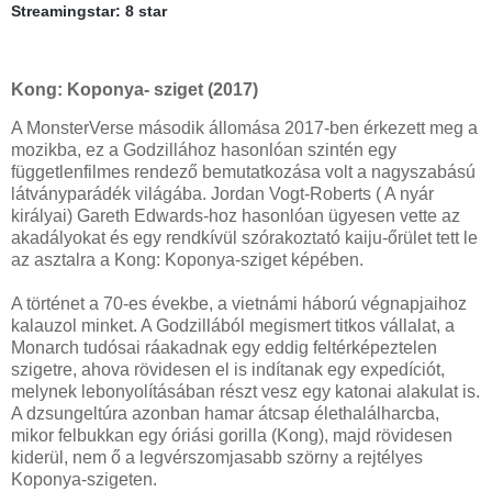
Streamingstar: 8 star
Kong: Koponya- sziget (2017)
A MonsterVerse második állomása 2017-ben érkezett meg a
mozikba, ez a Godzillához hasonlóan szintén egy
függetlenfilmes rendező bemutatkozása volt a nagyszabású
látványparádék világába. Jordan Vogt-Roberts ( A nyár
királyai) Gareth Edwards-hoz hasonlóan ügyesen vette az
akadályokat és egy rendkívül szórakoztató kaiju-őrület tett le
az asztalra a Kong: Koponya-sziget képében.
A történet a 70-es évekbe, a vietnámi háború végnapjaihoz
kalauzol minket. A Godzillából megismert titkos vállalat, a
Monarch tudósai ráakadnak egy eddig feltérképeztelen
szigetre, ahova rövidesen el is indítanak egy expedíciót,
melynek lebonyolításában részt vesz egy katonai alakulat is.
A dzsungeltúra azonban hamar átcsap élethalálharcba,
mikor felbukkan egy óriási gorilla (Kong), majd rövidesen
kiderül, nem ő a legvérszomjasabb szörny a rejtélyes
Koponya-szigeten.