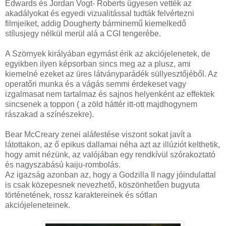
Edwards és Jordan Vogt- Roberts ügyesen vették az
akadályokat és egyedi vizualitással tudták felvértezni
filmjeiket, addig Dougherty bárminemű kiemelkedő
stílusjegy nélkül merül alá a CGI tengerébe.
A Szörnyek királyában egymást érik az akciójelenetek, de
egyikben ilyen képsorban sincs meg az a plusz, ami
kiemelné ezeket az üres látványparádék süllyesztőjéből. Az
operatőri munka és a vágás semmi érdekeset vagy
izgalmasat nem tartalmaz és sajnos helyenként az effektek
sincsenek a toppon ( a zöld háttér itt-ott majdhogynem
rászakad a színészekre).
Bear McCreary zenei aláfestése viszont sokat javít a
látottakon, az ő epikus dallamai néha azt az illúziót kelthetik,
hogy amit nézünk, az valójában egy rendkívül szórakoztató
és nagyszabású kaiju-rombolás.
Az igazság azonban az, hogy a Godzilla II nagy jóindulattal
is csak közepesnek nevezhető, köszönhetően bugyuta
történetének, rossz karaktereinek és sótlan
akciójeleneteinek.