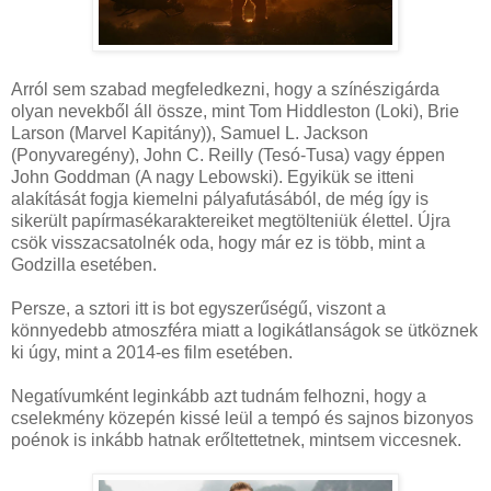
Arról sem szabad megfeledkezni, hogy a színészigárda
olyan nevekből áll össze, mint Tom Hiddleston (Loki), Brie
Larson (Marvel Kapitány)), Samuel L. Jackson
(Ponyvaregény), John C. Reilly (Tesó-Tusa) vagy éppen
John Goddman (A nagy Lebowski). Egyikük se itteni
alakítását fogja kiemelni pályafutásából, de még így is
sikerült papírmasékaraktereiket megtölteniük élettel. Újra
csök visszacsatolnék oda, hogy már ez is több, mint a
Godzilla esetében.
Persze, a sztori itt is bot egyszerűségű, viszont a
könnyedebb atmoszféra miatt a logikátlanságok se ütköznek
ki úgy, mint a 2014-es film esetében.
Negatívumként leginkább azt tudnám felhozni, hogy a
cselekmény közepén kissé leül a tempó és sajnos bizonyos
poénok is inkább hatnak erőltettetnek, mintsem viccesnek.