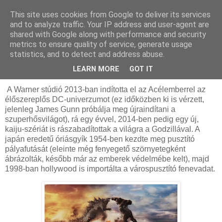
This site uses cookies from Google to deliver its services
and to analyze traffic. Your IP address and user-agent are
shared with Google along with performance and security
metrics to ensure quality of service, generate usage
statistics, and to detect and address abuse.
2024. március 23., szombat
MonsterVerse filmek - Kritika
LEARN MORE
GOT IT
A Warner stúdió 2013-ban indította el az Acélemberrel az
élőszereplős DC-univerzumot (ez időközben ki is vérzett,
jelenleg James Gunn próbálja meg újraindítani a
szuperhősvilágot), rá egy évvel, 2014-ben pedig egy új,
kaiju-szériát is rászabadítottak a világra a Godzillával. A
japán eredetű óriásgyík 1954-ben kezdte meg pusztító
pályafutását (eleinte még fenyegető szörnyetegként
ábrázolták, később már az emberek védelmébe kelt), majd
1998-ban hollywood is importálta a várospusztító fenevadat.