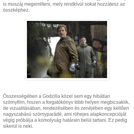
is muszáj megemlíteni, mely rendkívül sokat hozzátesz az
összképhez.
Összességében a Godzilla közel sem egy hibátlan
szörnyfilm, hiszen a forgatókönyv több helyen megbicsaklik,
de vizualitásában, rendezésében és zenéjében egy kellően
nagyszabású szörnyparádé, ami röhejes alapkoncepcióját
végig próbálja a komolyság határain belül tartani. Ez pedig
sikerül is neki.