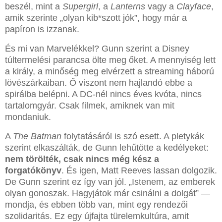
beszél, mint a
Supergirl
, a
Lanterns
vagy a
Clayface
,
amik szerinte „olyan kib*szott jók”, hogy már a
papíron is izzanak.
És mi van Marvelékkel? Gunn szerint a Disney
túltermelési parancsa ölte meg őket. A mennyiség lett
a király, a minőség meg elvérzett a streaming háború
lövészárkaiban. Ő viszont nem hajlandó ebbe a
spirálba belépni. A DC-nél nincs éves kvóta, nincs
tartalomgyár. Csak filmek, amiknek van mit
mondaniuk.
A
The Batman
folytatásáról is szó esett. A pletykák
szerint elkaszálták, de Gunn lehűtötte a kedélyeket:
nem törölték, csak nincs még kész a
forgatókönyv
. És igen, Matt Reeves lassan dolgozik.
De Gunn szerint ez így van jól. „Istenem, az emberek
olyan gonoszak. Hagyjátok már csinálni a dolgát” —
mondja, és ebben több van, mint egy rendezői
szolidaritás. Ez egy újfajta türelemkultúra, amit