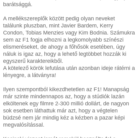
barátsággá.
A mellékszereplők között pedig olyan neveket
találunk pluszban, mint Javier Bardem, Kerry
Condon, Tobias Menzies vagy Kim Bodnia. Számukra
sem az F1 fogja elhozni a legkomolyabb színészi
elismeréseket, de ahogy a főhősök esetében, úgy
náluk is igaz az, hogy a lehető legtöbbet hozzák ki
egyszerű karaktereikből.
A kötelező körök lefutása után azonban ideje rátérni a
lényegre, a látványra!
Ilyen szempontból kikezdhetetlen az F1! Manapság
már szinte mindennapos az, hogy a stúdiók lazán
elköltenek egy filmre 2-300 millió dollárt, de nagyon
sok esetben láthattuk már azt, hogy a végtelen
büdzsé nem jár mindig kéz a kézben a pazar képi
megvalósítással.