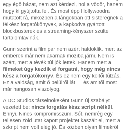
egy égő házat, nem azt kérdezi, hol a vödör, hanem
hogy ki gyújtotta fel. És most épp Hollywoodra
mutatott rá, miközben a lángokban ott sisteregnek a
félkész forgatókönyvek, a kapkodva gyártott
blockbusterek és a streaming-kényszer szülte
tartalomlavinák.
Gunn szerint a filmipar nem azért haldoklik, mert az
emberek már nem akarnak moziba járni. Nem is
azért, mert a tévék túl jók lettek. Hanem mert
a
filmeket úgy kezdik el forgatni, hogy még nincs
kész a forgatókönyv
. És ez nem egy költői túlzás.
Ez a valóság, amit ő belülről lát — és amitől most
már hangosan viszolyog.
A DC Studios társelnökeként Gunn új szabályt
vezetett be:
nincs forgatás kész script nélkül
.
Ennyi. Nincs kompromisszum. Sőt, nemrég egy
teljesen zöld utat kapott projektet kaszált el, mert a
szkript nem volt elég jó. És közben olyan filmekről