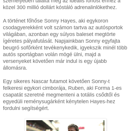
személyében találta meg az ideális főhőst ehhez a
közel 300 millió dollárt kóstáló adrenalinlökethez.
A történet főhőse Sonny Hayes, aki egykoron
csodagyerekként volt számon tartva az autósportok
világában, azonban egy súlyos baleset megtörte
ígéretes pályafutását. Napjainkban Sonny egyfajta
beugró sofőrként tevékenykedik, igyekszik minél több
autós sportágban volán mögé ülni, majd a
versenyeket követően már indul is egy újabb
állomásra.
Egy sikeres Nascar futamot követően Sonny-t
felkeresi egykori cimborája, Ruben, aki Forma 1-es
csapatát szeretné megmenteni a totális csődtől és
egyedüli reménysugárként kénytelen Hayes-hez
fordulni segítségért.