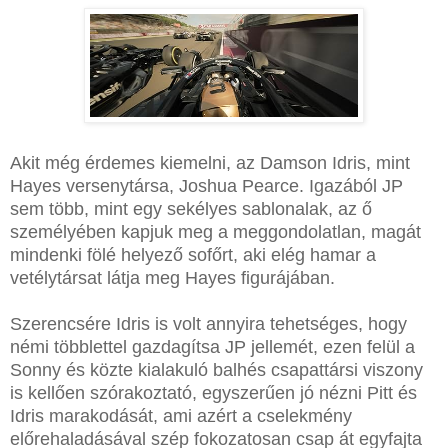
Akit még érdemes kiemelni, az Damson Idris, mint
Hayes versenytársa, Joshua Pearce. Igazából JP
sem több, mint egy sekélyes sablonalak, az ő
személyében kapjuk meg a meggondolatlan, magát
mindenki fölé helyező sofőrt, aki elég hamar a
vetélytársat látja meg Hayes figurájában.
Szerencsére Idris is volt annyira tehetséges, hogy
némi többlettel gazdagítsa JP jellemét, ezen felül a
Sonny és közte kialakuló balhés csapattársi viszony
is kellően szórakoztató, egyszerűen jó nézni Pitt és
Idris marakodását, ami azért a cselekmény
előrehaladásával szép fokozatosan csap át egyfajta