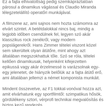
Ez a fajta elhivatottság pedig szemkápráztatóan
párosul a dinamikus vágással és Claudio Miranda
lélegzetelállító operatőri munkájával.
A filmzene az, ami sajnos nem hozta számomra az
elvárt szintet. A betétdalokkal nincs baj, mindig a
legjobb időben csendülnek fel, legyen szó akár
klasszikus rock zenékről, vagy modern
popslágerekről. Hans Zimmer tételei viszont közel
sem sikerültek olyan átütőre, mint ahogy azt
általában megszokhattuk tőle. Szó se róla, tételei
kellően dinamikusak, helyenként kifejezetten
epikussá vagy akár érzelmessé is varázsolnak egy-
egy jelenetet, de hiányzik belőlük az a fajta átütő erő,
ami általában jellemzi a német komponista munkáit.
Mindent összevetve, az F1 tokkal-vonóval hozza azt,
amit elvárhatunk egy sportfilmtől: szimpatikus hősök,
gördülékeny sztori, vérprofi technikai megvalósítás és
biztos kezű rendezés.