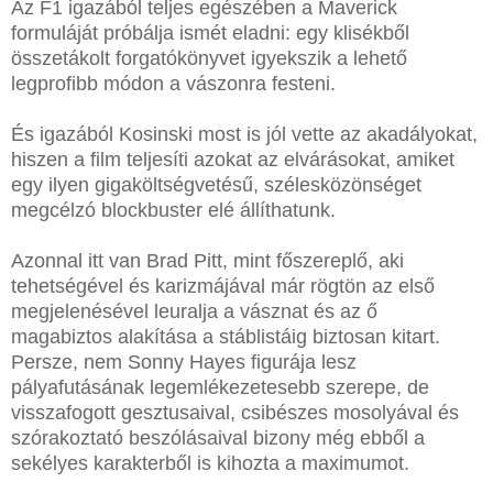
Az F1 igazából teljes egészében a Maverick
formuláját próbálja ismét eladni: egy klisékből
összetákolt forgatókönyvet igyekszik a lehető
legprofibb módon a vászonra festeni.
És igazából Kosinski most is jól vette az akadályokat,
hiszen a film teljesíti azokat az elvárásokat, amiket
egy ilyen gigaköltségvetésű, szélesközönséget
megcélzó blockbuster elé állíthatunk.
Azonnal itt van Brad Pitt, mint főszereplő, aki
tehetségével és karizmájával már rögtön az első
megjelenésével leuralja a vásznat és az ő
magabiztos alakítása a stáblistáig biztosan kitart.
Persze, nem Sonny Hayes figurája lesz
pályafutásának legemlékezetesebb szerepe, de
visszafogott gesztusaival, csibészes mosolyával és
szórakoztató beszólásaival bizony még ebből a
sekélyes karakterből is kihozta a maximumot.