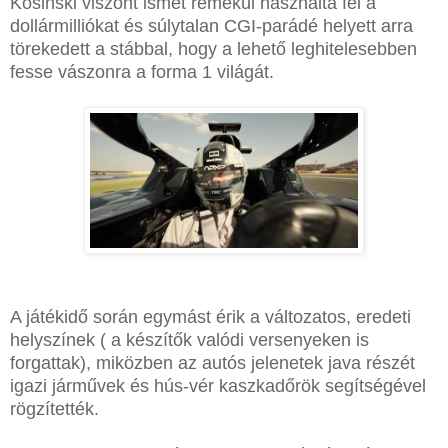
Kosinski viszont ismét remekül használta fel a
dollármilliókat és súlytalan CGI-parádé helyett arra
törekedett a stábbal, hogy a lehető leghitelesebben
fesse vászonra a forma 1 világát.
A játékidő során egymást érik a változatos, eredeti
helyszínek ( a készítők valódi versenyeken is
forgattak), miközben az autós jelenetek java részét
igazi járművek és hús-vér kaszkadőrök segítségével
rögzítették.