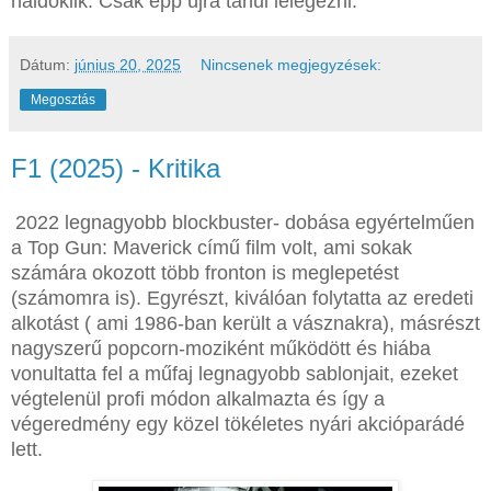
haldoklik. Csak épp újra tanul lélegezni.
Dátum:
június 20, 2025
Nincsenek megjegyzések:
Megosztás
F1 (2025) - Kritika
2022 legnagyobb blockbuster- dobása egyértelműen
a Top Gun: Maverick című film volt, ami sokak
számára okozott több fronton is meglepetést
(számomra is). Egyrészt, kiválóan folytatta az eredeti
alkotást ( ami 1986-ban került a vásznakra), másrészt
nagyszerű popcorn-moziként működött és hiába
vonultatta fel a műfaj legnagyobb sablonjait, ezeket
végtelenül profi módon alkalmazta és így a
végeredmény egy közel tökéletes nyári akcióparádé
lett.