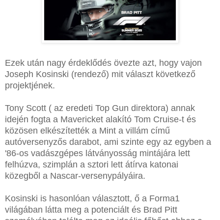
Ezek után nagy érdeklődés övezte azt, hogy vajon
Joseph Kosinski (rendező) mit választ következő
projektjének.
Tony Scott ( az eredeti Top Gun direktora) annak
idején fogta a Mavericket alakító Tom Cruise-t és
közösen elkészítették a Mint a villám című
autóversenyzős darabot, ami szinte egy az egyben a
'86-os vadászgépes látványosság mintájára lett
felhúzva, szimplán a sztori lett átírva katonai
közegből a Nascar-versenypályáira.
Kosinski is hasonlóan választott, ő a Forma1
világában látta meg a potenciált és Brad Pitt