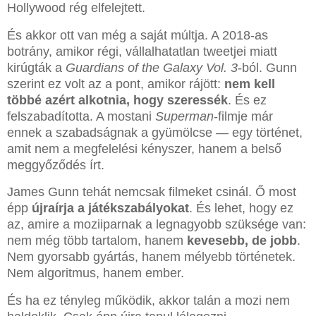
Hollywood rég elfelejtett.
És akkor ott van még a saját múltja. A 2018-as
botrány, amikor régi, vállalhatatlan tweetjei miatt
kirúgták a
Guardians of the Galaxy Vol. 3
-ból. Gunn
szerint ez volt az a pont, amikor rájött:
nem kell
többé azért alkotnia, hogy szeressék
. És ez
felszabadította. A mostani
Superman
-filmje már
ennek a szabadságnak a gyümölcse — egy történet,
amit nem a megfelelési kényszer, hanem a belső
meggyőződés írt.
James Gunn tehát nemcsak filmeket csinál. Ő most
épp
újraírja a játékszabályokat
. És lehet, hogy ez
az, amire a moziiparnak a legnagyobb szüksége van:
nem még több tartalom, hanem
kevesebb, de jobb
.
Nem gyorsabb gyártás, hanem mélyebb történetek.
Nem algoritmus, hanem ember.
És ha ez tényleg működik, akkor talán a mozi nem