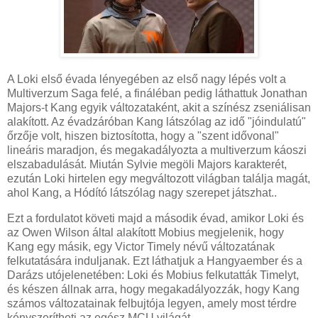
A Loki első évada lényegében az első nagy lépés volt a
Multiverzum Saga felé, a fináléban pedig láthattuk Jonathan
Majors-t Kang egyik változataként, akit a színész zseniálisan
alakított. Az évadzáróban Kang látszólag az idő "jóindulatú"
őrzője volt, hiszen biztosította, hogy a "szent idővonal"
lineáris maradjon, és megakadályozta a multiverzum káoszi
elszabadulását. Miután Sylvie megöli Majors karakterét,
ezután Loki hirtelen egy megváltozott világban találja magát,
ahol Kang, a Hódító látszólag nagy szerepet játszhat..
Ezt a fordulatot követi majd a második évad, amikor Loki és
az Owen Wilson által alakított Mobius megjelenik, hogy
Kang egy másik, egy Victor Timely névű változatának
felkutatására induljanak. Ezt láthatjuk a Hangyaember és a
Darázs utójelenetében: Loki és Mobius felkutatták Timelyt,
és készen állnak arra, hogy megakadályozzák, hogy Kang
számos változatainak felbujtója legyen, amely most térdre
kényszerítheti az egész MCU világát.