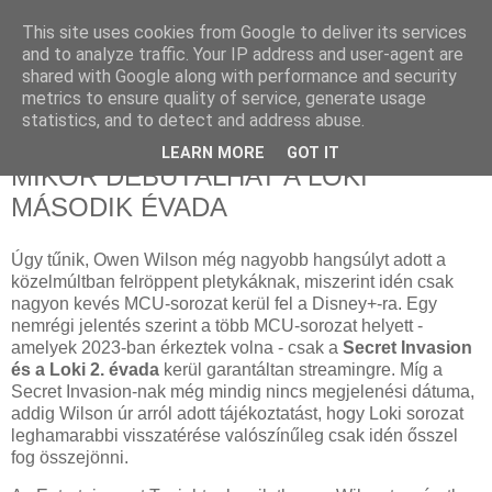
This site uses cookies from Google to deliver its services
and to analyze traffic. Your IP address and user-agent are
shared with Google along with performance and security
metrics to ensure quality of service, generate usage
statistics, and to detect and address abuse.
2023. március 26., vasárnap
OWEN WILSON ELKOTYOGTA,
LEARN MORE
GOT IT
MIKOR DEBÜTÁLHAT A LOKI
MÁSODIK ÉVADA
Úgy tűnik, Owen Wilson még nagyobb hangsúlyt adott a
közelmúltban felröppent pletykáknak, miszerint idén csak
nagyon kevés MCU-sorozat kerül fel a Disney+-ra. Egy
nemrégi jelentés szerint a több MCU-sorozat helyett -
amelyek 2023-ban érkeztek volna - csak a
Secret Invasion
és a Loki 2. évada
kerül garantáltan streamingre. Míg a
Secret Invasion-nak még mindig nincs megjelenési dátuma,
addig Wilson úr arról adott tájékoztatást, hogy Loki sorozat
leghamarabbi visszatérése valószínűleg csak idén ősszel
fog összejönni.