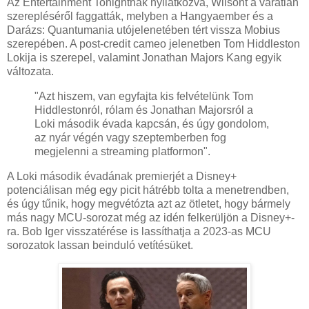
Az Entertainment Tonightnak nyilatkozva, Wilsont a váratlan
szerepléséről faggatták, melyben a Hangyaember és a
Darázs: Quantumania utójelenetében tért vissza Mobius
szerepében. A post-credit cameo jelenetben Tom Hiddleston
Lokija is szerepel, valamint Jonathan Majors Kang egyik
változata.
"Azt hiszem, van egyfajta kis felvételünk Tom
Hiddlestonról, rólam és Jonathan Majorsról a
Loki második évada kapcsán, és úgy gondolom,
az nyár végén vagy szeptemberben fog
megjelenni a streaming platformon".
A Loki második évadának premierjét a Disney+
potenciálisan még egy picit hátrébb tolta a menetrendben,
és úgy tűnik, hogy megvétózta azt az ötletet, hogy bármely
más nagy MCU-sorozat még az idén felkerüljön a Disney+-
ra. Bob Iger visszatérése is lassíthatja a 2023-as MCU
sorozatok lassan beinduló vetítésüket.