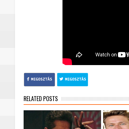
A The Mandalorian and Grogu trail
A rejtélyek könyve: egy valós, rej
sorozat
Nem veled van a baj: a Stranger 
Boromir halála a Gyűrűk Ura-sag
Pókember: Vadonatúj nap (2026) -
RELATED POSTS