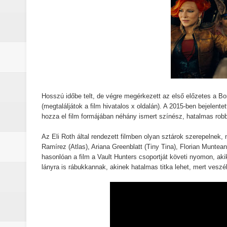
Életem legjobb száma (2026) - Kri
A leleplezés napja (2026) - Kritika
Marshals: A Dutton család legsöté
Gonosz halott : Az ébredés (2023)
A Yellowstone hiányzó darabja: 
Hosszú időbe telt, de végre megérkezett az első előzetes a Bor
(megtaláljátok a film hivatalos x oldalán). A 2015-ben bejelente
hozza el film formájában néhány ismert színész, hatalmas r
Jogászok döntötték el Monica Du
Az Eli Roth által rendezett filmben olyan sztárok szerepelnek, m
Michael (2026) - Kritika
Ramírez (Atlas), Ariana Greenblatt (Tiny Tina), Florian Muntea
hasonlóan a film a Vault Hunters csoportját követi nyomon, aki
A lila fátyol: Rejtélyek könyve – 
lányra is rábukkannak, akinek hatalmas titka lehet, mert veszé
A lila fátyol – a rejtélyek könyve
A Lila Fátyol: Rejtélyek Könyve, 