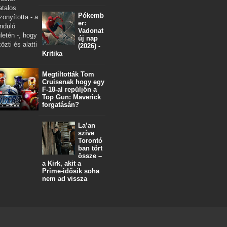
atalos
Pókemb
zonyította - a
er:
nduló
Vadonat
letén -, hogy
új nap
özti és alatti
(2026) -
Kritika
Megtiltották Tom
Cruisenak hogy egy
F-18-al repüljön a
Top Gun: Maverick
forgatásán?
La’an
szíve
Torontó
ban tört
össze –
a Kirk, akit a
Prime‑idősík soha
nem ad vissza