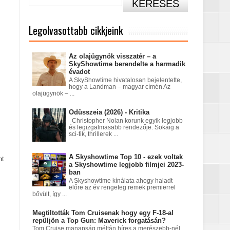
Legolvasottabb cikkjeink
Az olajügynök visszatér – a
SkyShowtime berendelte a harmadik
évadot
A SkyShowtime hivatalosan bejelentette,
hogy a Landman – magyar címén Az
olajügynök – ...
című sorozatban
Odüsszeia (2026) - Kritika
Christopher Nolan korunk egyik legjobb
és legizgalmasabb rendezője. Sokáig a
sci-fik, thrillerek ...
A Skyshowtime Top 10 - ezek voltak
nt
a Skyshowtime legjobb filmjei 2023-
ban
A Skyshowtime kínálata ahogy haladt
előre az év rengeteg remek premierrel
bővült, így ...
tatódna tovább?
Megtiltották Tom Cruisenak hogy egy F-18-al
repüljön a Top Gun: Maverick forgatásán?
Tom Cruise manapság méltán híres a merészebb-nél