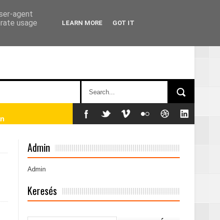
user-agent
erate usage
LEARN MORE
GOT IT
án
Admin
Admin
Keresés