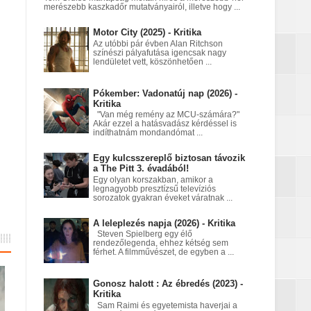
merészebb kaszkadőr mutatványairól, illetve hogy ...
Motor City (2025) - Kritika
nt egy Netflix‑fantasy
Az utóbbi pár évben Alan Ritchson
színészi pályafutása igencsak nagy
lendületet vett, köszönhetően ...
Pókember: Vadonatúj nap (2026) -
a égett
Kritika
"Van még remény az MCU-számára?"
Akár ezzel a hatásvadász kérdéssel is
indíthatnám mondandómat ...
Egy kulcsszereplő biztosan távozik
a The Pitt 3. évadából!
Egy olyan korszakban, amikor a
legnagyobb presztízsű televíziós
sorozatok gyakran éveket váratnak ...
A leleplezés napja (2026) - Kritika
Steven Spielberg egy élő
rendezőlegenda, ehhez kétség sem
férhet. A filmművészet, de egyben a ...
Gonosz halott : Az ébredés (2023) -
Kritika
Sam Raimi és egyetemista haverjai a