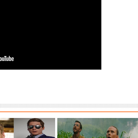
ere brutális akciót ígér
tjeles történet, amit csak néhány beavatott ért, mégis úgy hat, mi
Things utolsó évadabán a Hopper-Eleven dinamika teljesen nullár
a egyik legnagyobb megváltástörténete
 Kritika