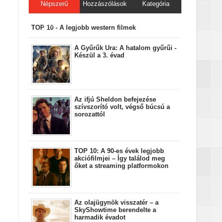
Népszerű
Hozzászólások
Kategória
bejegyzések
TOP 10 - A legjobb western filmek
A Gyűrűk Ura: A hatalom gyűrűi -
Készül a 3. évad
Az ifjú Sheldon befejezése
szívszorító volt, végső búcsú a
sorozattól
TOP 10: A 90-es évek legjobb
akciófilmjei – Így találod meg
őket a streaming platformokon
Az olajügynök visszatér – a
SkyShowtime berendelte a
harmadik évadot