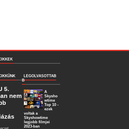
CIKKEK
CIKKÜNK
LEGOLVASOTTAB
B
 5.
A
ban nem
Skysho
wtime
öbb
Top 10 -
ezek
voltak a
iázás
Skyshowtime
legjobb filmjei
2023-ban
ecret