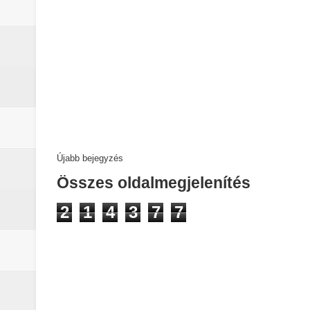
Újabb bejegyzés
Összes oldalmegjelenítés
2
1
4
3
7
7