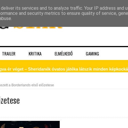
deliver its services and to analyze traffic. Your IP address and 
formance and security metrics to ensure quality of service, gen
abuse.
TRAILER
KRITIKA
ELMÉLKEDŐ
GAMING
gva ér véget – Sheridanék óvatos játéka látszik minden képkock
 – a Kirk, akit a Prime‑idősík soha nem ad vissza
ezett a Borderlands első előzetese
őzetese
k a The Pitt 3. évadából!