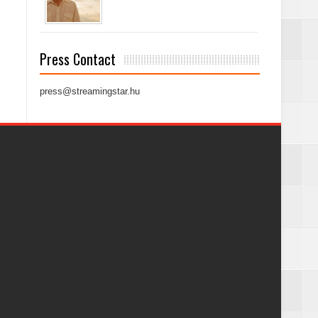
Press Contact
press@streamingstar.hu