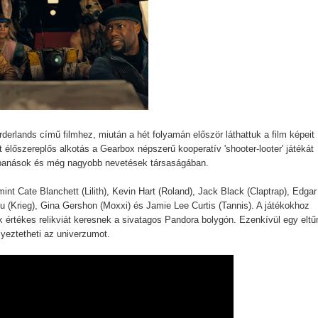
tika
tebb titka kiderült – és most már Pete Calvin is benne van
 - Kritika
Sheridan végre megmutatja a gyász valódi arcát a The Madison 
derlands című filmhez, miután a hét folyamán először láthattuk a film képeit
tt élőszereplős alkotás a Gearbox népszerű kooperatív 'shooter-looter' játékát
obbanások és még nagyobb nevetések társaságában.
tton sorsát? Meglepő részletek a Yellowstone-univerzumból
int Cate Blanchett (Lilith), Kevin Hart (Roland), Jack Black (Claptrap), Edgar
nu (Krieg), Gina Gershon (Moxxi) és Jamie Lee Curtis (Tannis). A játékokhoz
k értékes relikviát keresnek a sivatagos Pandora bolygón. Ezenkívül egy eltű
A végjáték
lyeztetheti az univerzumot.
 - Harmadik felvonás
avagy mi lenne, ha a Netflix fantasy dráma görög istenekkel foly