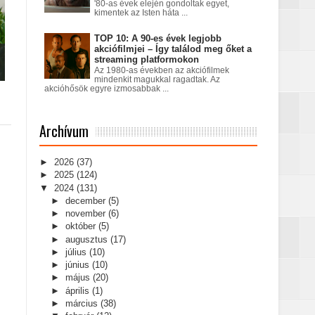
'80-as évek elején gondoltak egyet,
kimentek az Isten háta ...
TOP 10: A 90-es évek legjobb
akciófilmjei – Így találod meg őket a
streaming platformokon
Az 1980-as években az akciófilmek
mindenkit magukkal ragadtak. Az
akcióhősök egyre izmosabbak ...
Archívum
►
2026
(37)
►
2025
(124)
▼
2024
(131)
►
december
(5)
►
november
(6)
►
október
(5)
►
augusztus
(17)
►
július
(10)
►
június
(10)
►
május
(20)
►
április
(1)
►
március
(38)