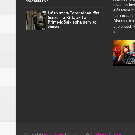
forgatásán?
invasion hiv
előzetese bi
La’an szíve Torontóban tört
hamarosan i
össze – a Kirk, akit a
Disney+ felü
Prime‑idősík soha nem ad
a jelenetek k
vissza
k...
Created By
Web Design
| Distributed By
MyBloggerThemes