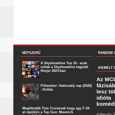
NÉPSZERŰ
RANDOM 
A Skyshowtime Top 10 - ezek
voltak a Skyshowtime legjobb
KIEMELT 
filmjei 2023-ban
Az MCU
fázisá
Pókember: Vadonatúj nap (2026)
- Kritika
lesz t
idióta
koméd
Megtiltották Tom Cruisenak hogy egy F-18-
al repüljön a Top Gun: Maverick
A Marvel's S