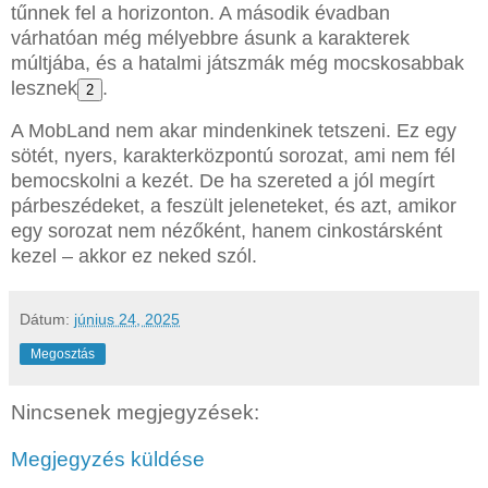
tűnnek fel a horizonton. A második évadban
várhatóan még mélyebbre ásunk a karakterek
múltjába, és a hatalmi játszmák még mocskosabbak
lesznek
.
2
A MobLand nem akar mindenkinek tetszeni. Ez egy
sötét, nyers, karakterközpontú sorozat, ami nem fél
bemocskolni a kezét. De ha szereted a jól megírt
párbeszédeket, a feszült jeleneteket, és azt, amikor
egy sorozat nem nézőként, hanem cinkostársként
kezel – akkor ez neked szól.
Dátum:
június 24, 2025
Megosztás
Nincsenek megjegyzések:
Megjegyzés küldése