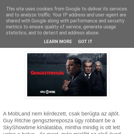
This site uses cookies from Google to deliver its services
and to analyze traffic. Your IP address and user-agent are
shared with Google along with performance and security
metrics to ensure quality of service, generate usage
statistics, and to detect and address abuse.
2025. június 24., kedd
Gengsztervilág: jön a második évad
LEARN MORE
GOT IT
A MobLand nem kérdezett, csak berúgta az ajtót.
Guy Ritchie gengsztereposza úgy robbant be a
SkyShowtime kínálatába, mintha mindig is ott lett