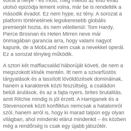
volna a helye - és most, még mielőtt az első évad
utolsó epizódja lement volna, már be is rendelték a
második évadot. Ez nem hype, ez tény. A sorozat a
platform történetének legsikeresebb globális
premierjét hozta, és nem véletlenül: Tom Hardy,
Pierce Brosnan és Helen Mirren neve már
önmagában garancia arra, hogy valami nagyot
kapunk, de a MobLand nem csak a nevekkel operál.
Ez a sorozat tényleg működik.
A sztori két maffiacsalád háborúját követi, de nem a
megszokott klisék mentén. Itt nem a szivarfüstös
tárgyalások és a lassított lövöldözések dominálnak,
hanem a karakterek közti feszültség, a családon
belüli árulások, és az a fajta nyers, brites brutalitás,
amit Ritchie mindig is jól érzett. A Harriganek és a
Stevensonek közti konfliktus nemcsak a hatalomról
szól, hanem arról is, hogy ki marad talpon egy olyan
világban, ahol mindenki elárul mindenkit – és közben
még a rendőrség is csak egy újabb játszótér.