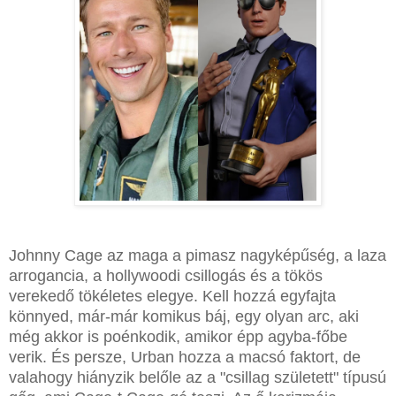
Johnny Cage az maga a pimasz nagyképűség, a laza
arrogancia, a hollywoodi csillogás és a tökös
verekedő tökéletes elegye. Kell hozzá egyfajta
könnyed, már-már komikus báj, egy olyan arc, aki
még akkor is poénkodik, amikor épp agyba-főbe
verik. És persze, Urban hozza a macsó faktort, de
valahogy hiányzik belőle az a "csillag született" típusú