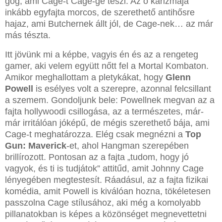
gőg, ami Cage-t Cage-gé teszi. Az ő karizmája
inkább egyfajta morcos, de szerethető antihősre
hajaz, ami Butchernek állt jól, de Cage-nek… az már
más tészta.
Itt jövünk mi a képbe, vagyis én és az a rengeteg
gamer, aki velem együtt nőtt fel a Mortal Kombaton.
Amikor meghallottam a pletykákat, hogy
Glenn
Powell
is esélyes volt a szerepre, azonnal felcsillant
a szemem. Gondoljunk bele: Powellnek megvan az a
fajta hollywoodi csillogása, az a természetes, már-
már irritálóan jóképű, de mégis szerethető bája, ami
Cage-t meghatározza. Elég csak megnézni a
Top
Gun: Maverick
-et, ahol Hangman szerepében
brillírozott. Pontosan az a fajta „tudom, hogy jó
vagyok, és ti is tudjátok” attitűd, amit Johnny Cage
lényegében megtestesít. Ráadásul, az a fajta fizikai
komédia, amit Powell is kiválóan hozna, tökéletesen
passzolna Cage stílusához, aki még a komolyabb
pillanatokban is képes a közönséget megnevettetni