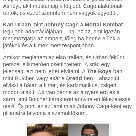
Ashbyt, akit mostanáig a legjobb Cage alakítónak
tartok, és ezzel szerintem nem vagyok egyedül.
Karl Urban
mint
Johnny Cage
a
Mortal Kombat
legújabb adaptációjában – na, ez az, ami igazán
megmozgatja az embert, főleg ha benne élünk a
játékok és a filmek metszéspontjában.
Amikor megláttam az első trailert, és Urban feltűnt,
persze, elismerően csettintettem. A srác egy
jelenség, ezt nem lehet elvitatni. A
The Boys
-ban
mint Butcher, vagy akár a
Dredd
-ben – abszolút
elviszi a hátán a filmet, és karizmatikus, zsigeri
módon alakít. Ott van benne az a nyers erő és a
sárm, ami Butcher karakterét annyira emlékezetessé
teszi. És pont ez az, ami miatt Johnny Cage-ként egy
pillanatra felvonta a szemöldököm.