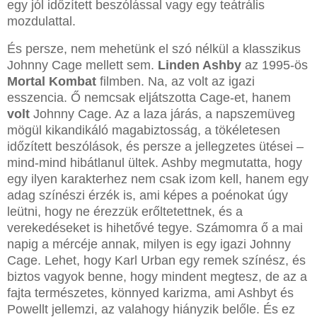
egy jól időzített beszólással vagy egy teátrális
mozdulattal.
És persze, nem mehetünk el szó nélkül a klasszikus
Johnny Cage mellett sem.
Linden Ashby
az 1995-ös
Mortal Kombat
filmben. Na, az volt az igazi
esszencia. Ő nemcsak eljátszotta Cage-et, hanem
volt
Johnny Cage. Az a laza járás, a napszemüveg
mögül kikandikáló magabiztosság, a tökéletesen
időzített beszólások, és persze a jellegzetes ütései –
mind-mind hibátlanul ültek. Ashby megmutatta, hogy
egy ilyen karakterhez nem csak izom kell, hanem egy
adag színészi érzék is, ami képes a poénokat úgy
leütni, hogy ne érezzük erőltetettnek, és a
verekedéseket is hihetővé tegye. Számomra ő a mai
napig a mércéje annak, milyen is egy igazi Johnny
Cage. Lehet, hogy Karl Urban egy remek színész, és
biztos vagyok benne, hogy mindent megtesz, de az a
fajta természetes, könnyed karizma, ami Ashbyt és
Powellt jellemzi, az valahogy hiányzik belőle. És ez