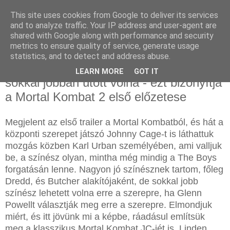
This site uses cookies from Google to deliver its services
and to analyze traffic. Your IP address and user-agent are
shared with Google along with performance and security
metrics to ensure quality of service, generate usage
statistics, and to detect and address abuse.
2025. július 23., szerda
Johnny Cage szerepében Glenn Powell
LEARN MORE
GOT IT
sokkal jobban ütött volna - ezt bizonyítja
a Mortal Kombat 2 első előzetese
Megjelent az első trailer a Mortal Kombatból, és hát a
központi szerepet játszó Johnny Cage-t is láthattuk
mozgás közben Karl Urban személyében, ami valljuk
be, a színész olyan, mintha még mindig a The Boys
forgatásán lenne. Nagyon jó színésznek tartom, főleg
Dredd, és Butcher alakítójaként, de sokkal jobb
színész lehetett volna erre a szerepre, ha Glenn
Powellt választják meg erre a szerepre. Elmondjuk
miért, és itt jövünk mi a képbe, ráadásul említsük
meg a klasszikus Mortal Kombat JC-jét is, Linden