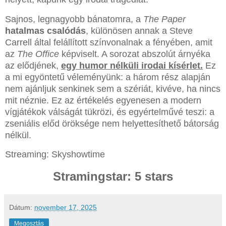
Sajnos, legnagyobb bánatomra, a
The Paper
hatalmas csalódás
, különösen annak a Steve
Carrell által felállított színvonalnak a fényében, amit
az
The Office
képviselt. A sorozat abszolút árnyéka
az elődjének,
egy humor nélküli irodai kísérlet.
Ez
a mi egyöntetű véleményünk: a három rész alapján
nem ajánljuk senkinek sem a szériát, kivéve, ha nincs
mit néznie. Ez az értékelés egyenesen a modern
vígjátékok válságát tükrözi, és egyértelművé teszi: a
zseniális előd öröksége nem helyettesíthető bátorság
nélkül.
Streaming: Skyshowtime
Stramingstar: 5 stars
Dátum:
november 17, 2025
Megosztás