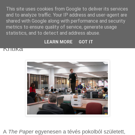
This site uses cookies from Google to deliver its services
and to analyze traffic. Your IP address and user-agent are
shared with Google along with performance and security
metrics to ensure quality of service, generate usage
statistics, and to detect and address abuse.
2025. november 17., hétfő
The Paper: Árnyékban, nevetés nélkül –
LEARN MORE
GOT IT
Kritika
A
The Paper
egyenesen a tévés pokolból született,