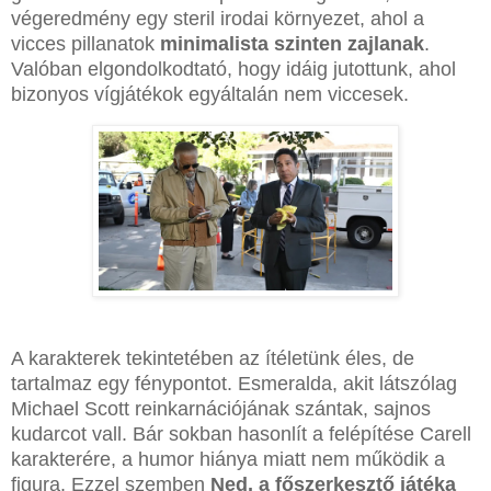
végeredmény egy steril irodai környezet, ahol a
vicces pillanatok
minimalista szinten zajlanak
.
Valóban elgondolkodtató, hogy idáig jutottunk, ahol
bizonyos vígjátékok egyáltalán nem viccesek.
A karakterek tekintetében az ítéletünk éles, de
tartalmaz egy fénypontot. Esmeralda, akit látszólag
Michael Scott reinkarnációjának szántak, sajnos
kudarcot vall. Bár sokban hasonlít a felépítése Carell
karakterére, a humor hiánya miatt nem működik a
figura. Ezzel szemben
Ned, a főszerkesztő játéka