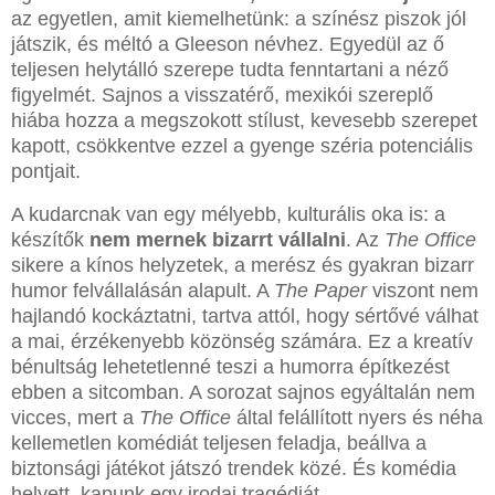
az egyetlen, amit kiemelhetünk: a színész piszok jól
játszik, és méltó a Gleeson névhez. Egyedül az ő
teljesen helytálló szerepe tudta fenntartani a néző
figyelmét. Sajnos a visszatérő, mexikói szereplő
hiába hozza a megszokott stílust, kevesebb szerepet
kapott, csökkentve ezzel a gyenge széria potenciális
pontjait.
A kudarcnak van egy mélyebb, kulturális oka is: a
készítők
nem mernek bizarrt vállalni
. Az
The Office
sikere a kínos helyzetek, a merész és gyakran bizarr
humor felvállalásán alapult. A
The Paper
viszont nem
hajlandó kockáztatni, tartva attól, hogy sértővé válhat
a mai, érzékenyebb közönség számára. Ez a kreatív
bénultság lehetetlenné teszi a humorra építkezést
ebben a sitcomban. A sorozat sajnos egyáltalán nem
vicces, mert a
The Office
által felállított nyers és néha
kellemetlen komédiát teljesen feladja, beállva a
biztonsági játékot játszó trendek közé. És komédia
helyett, kapunk egy irodai tragédiát.