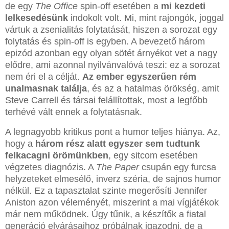
de egy
The Office
spin-off esetében a
mi kezdeti
lelkesedésünk
indokolt volt. Mi, mint rajongók, joggal
vártuk a zsenialitás folytatását, hiszen a sorozat egy
folytatás és spin-off is egyben. A bevezető három
epizód azonban egy olyan sötét árnyékot vet a nagy
elődre, ami azonnal nyilvánvalóvá teszi: ez a sorozat
nem éri el a célját.
Az ember egyszerűen rém
unalmasnak találja
, és az a hatalmas örökség, amit
Steve Carrell és társai felállítottak, most a legfőbb
terhévé vált ennek a folytatásnak.
A legnagyobb kritikus pont a humor teljes hiánya. Az,
hogy a
három rész alatt egyszer sem tudtunk
felkacagni örömünkben
, egy sitcom esetében
végzetes diagnózis. A
The Paper
csupán egy furcsa
helyzeteket elmesélő, inverz széria, de sajnos humor
nélkül. Ez a tapasztalat szinte megerősíti Jennifer
Aniston azon véleményét, miszerint a mai vígjátékok
már nem működnek. Úgy tűnik, a készítők a fiatal
generáció elvárásaihoz próbálnak igazodni, de a