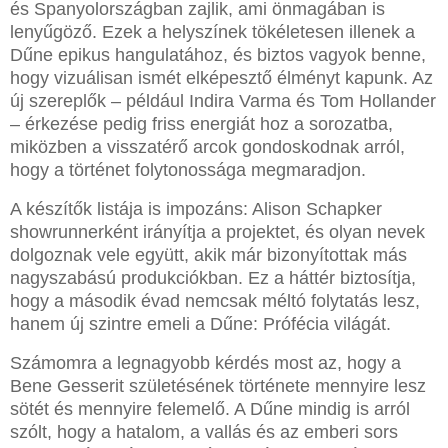
és Spanyolországban zajlik, ami önmagában is
lenyűgöző. Ezek a helyszínek tökéletesen illenek a
Dűne epikus hangulatához, és biztos vagyok benne,
hogy vizuálisan ismét elképesztő élményt kapunk. Az
új szereplők – például Indira Varma és Tom Hollander
– érkezése pedig friss energiát hoz a sorozatba,
miközben a visszatérő arcok gondoskodnak arról,
hogy a történet folytonossága megmaradjon.
A készítők listája is impozáns: Alison Schapker
showrunnerként irányítja a projektet, és olyan nevek
dolgoznak vele együtt, akik már bizonyítottak más
nagyszabású produkciókban. Ez a háttér biztosítja,
hogy a második évad nemcsak méltó folytatás lesz,
hanem új szintre emeli a Dűne: Prófécia világát.
Számomra a legnagyobb kérdés most az, hogy a
Bene Gesserit születésének története mennyire lesz
sötét és mennyire felemelő. A Dűne mindig is arról
szólt, hogy a hatalom, a vallás és az emberi sors