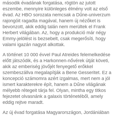
második évadának forgatása, rögtön az jutott
eszembe, mennyire különleges élmény volt az első
évad. Az HBO sorozata nemcsak a Dűne-univerzum
rajongóit ragadta magával, hanem új nézőket is
bevonzott, akik eddig talán nem merültek el Frank
Herbert világában. Az, hogy a produkció már négy
Emmy-jelölést is bezsebelt, csak megerősíti, hogy
valami igazán nagyot alkottak.
A történet 10 000 évvel Paul Atreides felemelkedése
előtt játszódik, és a Harkonnen-nővérek útját követi,
akik az emberiség jövőjét fenyegető erőkkel
szembeszállva megalapítják a Bene Gesseritet. Ez a
koncepció számomra azért izgalmas, mert nem a jól
ismert karakterekre épít, hanem a Dűne világának
mélyebb rétegeit tárja fel. Olyan, mintha egy titkos
fejezetet olvasnánk a galaxis történetéből, amely
eddig rejtve maradt.
Az új évad forgatása Magyarországon, Jordániában