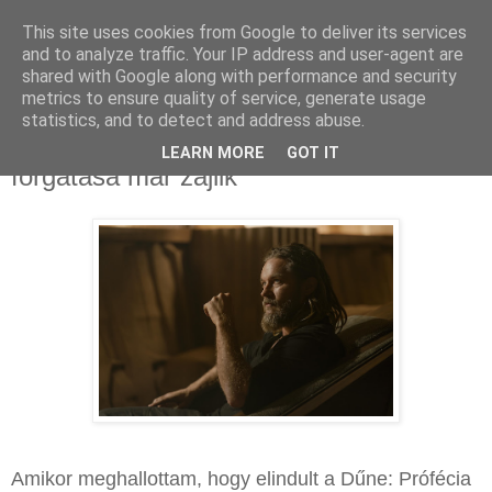
This site uses cookies from Google to deliver its services
and to analyze traffic. Your IP address and user-agent are
shared with Google along with performance and security
metrics to ensure quality of service, generate usage
statistics, and to detect and address abuse.
2025. november 14., péntek
Dűne: Prófécia – A második évad
LEARN MORE
GOT IT
forgatása már zajlik
Amikor meghallottam, hogy elindult a Dűne: Prófécia