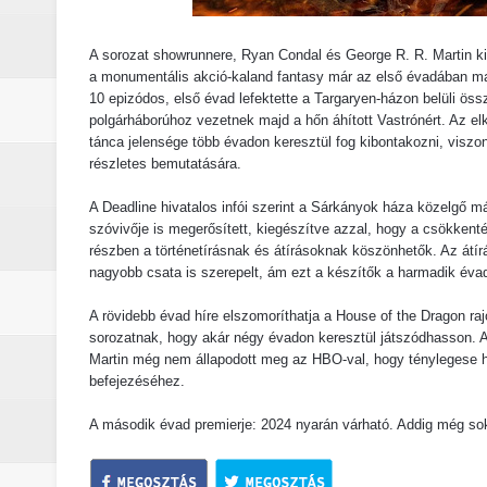
A sorozat showrunnere, Ryan Condal és George R. R. Martin ki
a monumentális akció-kaland fantasy már az első évadában mag
10 epizódos, első évad lefektette a Targaryen-házon belüli ös
polgárháborúhoz vezetnek majd a hőn áhított Vastrónért. Az el
tánca jelensége több évadon keresztül fog kibontakozni, visz
részletes bemutatására.
A Deadline hivatalos infói szerint a Sárkányok háza közelgő
szóvivője is megerősített, kiegészítve azzal, hogy a csökkenté
részben a történetírásnak és átírásoknak köszönhetők. Az átí
nagyobb csata is szerepelt, ám ezt a készítők a harmadik évad
A rövidebb évad híre elszomoríthatja a House of the Dragon ra
sorozatnak, hogy akár négy évadon keresztül játszódhasson. 
Martin még nem állapodott meg az HBO-val, hogy ténylegese h
befejezéséhez.
A második évad premierje: 2024 nyarán várható. Addig még sok