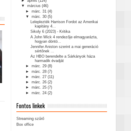
►
április
(114)
▼
március
(46)
►
márc. 31
(4)
▼
márc. 30
(5)
Leleplezték Harrison Fordot az Amerikai
kapitány 4...
Sikoly 6 (2023) - Kritika
A John Wick 4 rendezője elmagyarázta,
hogyan döntö...
Jennifer Aniston szerint a mai generáció
sértőnek ...
Az HBO berendelte a Sárkányok háza
harmadik évadját
►
márc. 29
(8)
►
márc. 28
(7)
►
márc. 27
(11)
►
márc. 26
(2)
►
márc. 25
(7)
►
márc. 24
(2)
Fontos linkek
Streaming szűrő
Box office