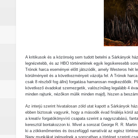
Életem legjobb száma (2026) - Kri
A leleplezés napja (2026) - Kritika
Marshals: A Dutton család legsöté
Gonosz halott : Az ébredés (2023)
A kritikusok és a közönség sem tudott betelni a Sárkányok ház
A Yellowstone hiányzó darabja: 
legnézetebb, és az HBO történetének egyik legsikeresebb soroz
Trónok harca eseményei előtt játszódik, amely Westeros hét 
Jogászok döntötték el Monica Du
körülményeit és a következményeit vázolja fel. A Trónok harca
csak 8 részből fog állni) forgatása hamarosan megkezdődik. Pl
Michael (2026) - Kritika
következő évadokat szemezgetik, valószínűleg legalább 4 évadig 
minden rajtunk, nézőkon múlik minden majd), hiszen a beszámo
A lila fátyol: Rejtélyek könyve – 
Az interjú szerint hivatalosan zöld utat kapott a Sárkányok h
ebben biztosak vagyunk, hogy a második évad fináléja körül 
A lila fátyol – a rejtélyek könyve
a kreatív forgatókönyvíró csapata szerint a nagyszabású, fant
keresztül bontakozzon ki. Mivel a sorozat George R. R. Martin
A Lila Fátyol: Rejtélyek Könyve, 
ki a zökkenőmentes és összefüggő narratívát az egész történet
Nagy munkákat igényelnek a sorozatban a történet szerinti csat