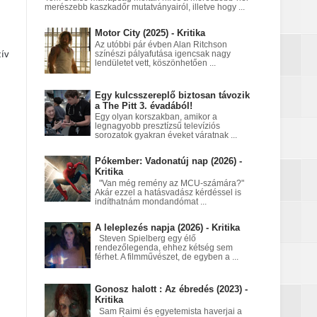
merészebb kaszkadőr mutatványairól, illetve hogy ...
Motor City (2025) - Kritika
nt egy Netflix‑fantasy
Az utóbbi pár évben Alan Ritchson
zív
színészi pályafutása igencsak nagy
lendületet vett, köszönhetően ...
Egy kulcsszereplő biztosan távozik
a égett
a The Pitt 3. évadából!
Egy olyan korszakban, amikor a
legnagyobb presztízsű televíziós
sorozatok gyakran éveket váratnak ...
Pókember: Vadonatúj nap (2026) -
Kritika
"Van még remény az MCU-számára?"
Akár ezzel a hatásvadász kérdéssel is
indíthatnám mondandómat ...
A leleplezés napja (2026) - Kritika
Steven Spielberg egy élő
rendezőlegenda, ehhez kétség sem
férhet. A filmművészet, de egyben a ...
Gonosz halott : Az ébredés (2023) -
Kritika
Sam Raimi és egyetemista haverjai a