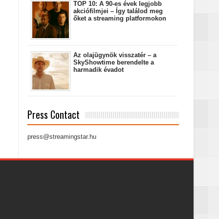
TOP 10: A 90-es évek legjobb
akciófilmjei – Így találod meg
őket a streaming platformokon
Az olajügynök visszatér – a
SkyShowtime berendelte a
harmadik évadot
Press Contact
press@streamingstar.hu