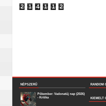
2
1
4
1
1
2
NÉPSZERŰ
RANDOM 
Pókember: Vadonatúj nap (2026)
- Kritika
KIEMELT 