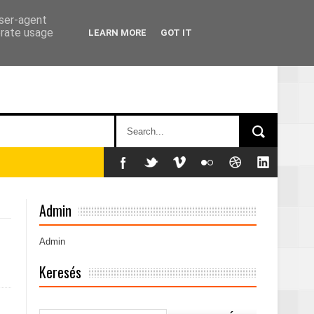
user-agent
erate usage
LEARN MORE
GOT IT
án
Admin
Admin
Keresés