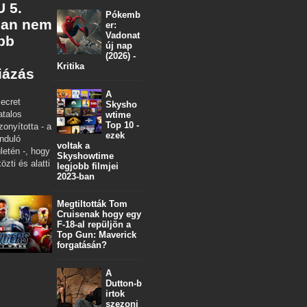
 5.
Pókemb
ban nem
er:
Vadonat
öbb
új nap
(2026) -
Kritika
iázás
A
ecret
Skysho
atalos
wtime
Top 10 -
zonyította - a
ezek
nduló
voltak a
letén -, hogy
Skyshowtime
özti és alatti
legjobb filmjei
2023-ban
Megtiltották Tom
Cruisenak hogy egy
F-18-al repüljön a
Top Gun: Maverick
forgatásán?
A
Dutton‑b
irtok
szezonj