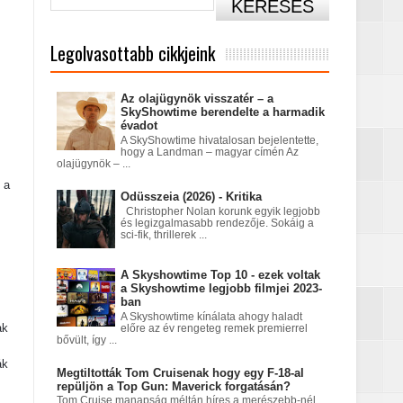
Legolvasottabb cikkjeink
Az olajügynök visszatér – a
SkyShowtime berendelte a harmadik
évadot
A SkyShowtime hivatalosan bejelentette,
hogy a Landman – magyar címén Az
olajügynök – ...
című sorozatban
 a
Odüsszeia (2026) - Kritika
Christopher Nolan korunk egyik legjobb
és legizgalmasabb rendezője. Sokáig a
sci-fik, thrillerek ...
A Skyshowtime Top 10 - ezek voltak
a Skyshowtime legjobb filmjei 2023-
ban
A Skyshowtime kínálata ahogy haladt
ak
előre az év rengeteg remek premierrel
bővült, így ...
ák
tatódna tovább?
Megtiltották Tom Cruisenak hogy egy F-18-al
repüljön a Top Gun: Maverick forgatásán?
Tom Cruise manapság méltán híres a merészebb-nél