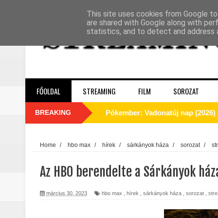
This site uses cookies from Google to 
are shared with Google along with per
statistics, and to detect and address 
FŐOLDAL
STREAMING
FILM
SOROZAT
BREAKING
A Dutton‑birtok szezonja félbevá
La’an szíve Torontóban tört össze
Home
/
hbo max
/
hírek
/
sárkányok háza
/
sorozat
/
st
Motor City (2025) - Kritika
Az HBO berendelte a Sárkányok ház
Odüsszeia (2026) - Kritika
március 30, 2023
hbo max
,
hírek
,
sárkányok háza
,
sorozat
,
str
Egy kulcsszereplő biztosan távozi