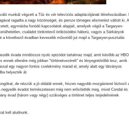
váló munkát végzett a Tűz és vér televíziós adaptációjának létrehozásában.
ával ragadta a nagy közönséget, és persze tömeges elismerést váltott ki. 
szetett, egymásba fonódó kapcsolatok alapjait, amelyek végül a Targaryen-
kerülhetetlen, családot tönkretevő örökösödési háború, vagyis a Sárkányok
ont a következő évadban kevesebb műsoridő jut majd a Targaryen-pusztulás
 második évada mindössze nyolc epizódot tartalmaz majd, amit később az HBO
s ennek ellenére még jobban "történetvezérelt" és lényegretörőbb lesz, amik
rással egy nagyon fontos cselekmény marad el, amely alatt egy látványos
ba helyezték át.
jongókat, de nézzük a jó oldalát ennek, hiszen nagyobb mozgásteret biztosít 
A negyedik évadot természetesen még nem erősítették meg, mivel Condal és
ány évad (három vagy négy) szükséges a történet teljes terjedelmének
at kell aludnunk.