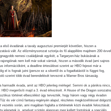
tika
tebb titka kiderült – és most már Pete Calvin is benne van
 - Kritika
a első évadának a tavaly augusztusi premierjét követően, hiszen a
Sheridan végre megmutatja a gyász valódi arcát a The Madison 
atává vált. Az előzménysorozat sztorija és fő alappillére majdnem 200 évvel
legnagyobb nemesi családjának egyikét, a Targaryen-ház bukásának a
tton sorsát? Meglepő részletek a Yellowstone-univerzumból
 rajongóinak nem kell már sokat várniuk, hiszen a második évad (ami sajnos
us információként, a deadline értesülései szerint az HBO fejesei már a
el is fognak jutni (persze ez a sikertől és a fogadtatástól is függni fog,
ló szerint több évad berendelését tervezné a Warner Bros társaság.
A végjáték
áza harmadik évada, amit az HBO jelenleg mérlegel. Semmi ok a pánikra nincs,
az HBO megerősíti majd a 3. évad érkezését.
A House of the Dragon sorozatn
 - Harmadik felvonás
asztikus történet elbeszélést úgy tervezték, hogy három vagy négy évadon
 Tűz és vér című fantasy-regényén alapul, részletes megközelítéssel dolgozt
avagy mi lenne, ha a Netflix fantasy dráma görög istenekkel foly
 vezetés során, ami magában foglalta a történetek közti évadok felosztását.
a jelenetek is, amelyet szintén alaposan meg kellett fontolniuk a speciális