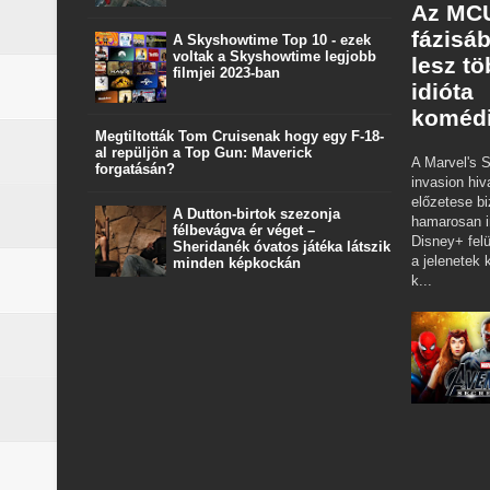
Az MCU
fázisá
A Skyshowtime Top 10 - ezek
voltak a Skyshowtime legjobb
lesz t
filmjei 2023-ban
idióta
koméd
Megtiltották Tom Cruisenak hogy egy F-18-
al repüljön a Top Gun: Maverick
A Marvel's S
forgatásán?
invasion hiv
előzetese bi
A Dutton‑birtok szezonja
hamarosan i
félbevágva ér véget –
Disney+ felü
Sheridanék óvatos játéka látszik
a jelenetek k
minden képkockán
k...