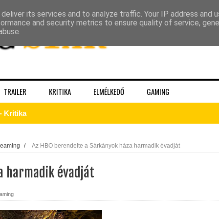
deliver its services and to analyze traffic. Your IP address and 
formance and security metrics to ensure quality of service, gen
abuse.
TRAILER
KRITIKA
ELMÉLKEDŐ
GAMING
gva ér véget – Sheridanék óvatos játéka látszik minden képkock
 – a Kirk, akit a Prime‑idősík soha nem ad vissza
reaming
/
Az HBO berendelte a Sárkányok háza harmadik évadját
a harmadik évadját
eaming
k a The Pitt 3. évadából!