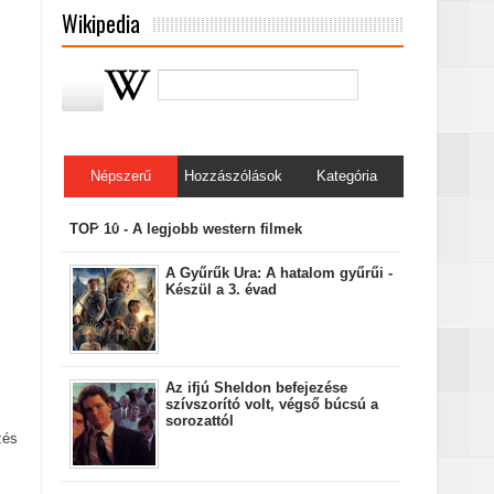
Wikipedia
Népszerű
Hozzászólások
Kategória
bejegyzések
TOP 10 - A legjobb western filmek
A Gyűrűk Ura: A hatalom gyűrűi -
Készül a 3. évad
Az ifjú Sheldon befejezése
szívszorító volt, végső búcsú a
sorozattól
zés