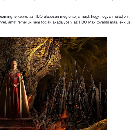
ere brutális akciót ígér
tjeles történet, amit csak néhány beavatott ért, mégis úgy hat, mi
treaming térképre, az HBO alaposan megfontolja majd, hogy hogyan haladjon
ervvel, amik reméljük nem fogják akadályozni az HBO Max további más, exklu
Things utolsó évadabán a Hopper-Eleven dinamika teljesen nullár
a egyik legnagyobb megváltástörténete
 Kritika