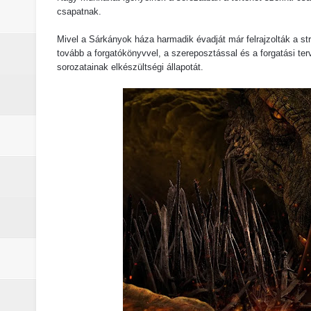
A The Mandalorian and Grogu trail
csapatnak.
A rejtélyek könyve: egy valós, rej
Mivel a Sárkányok háza harmadik évadját már felrajzolták a s
tovább a forgatókönyvvel, a szereposztással és a forgatási t
sorozatainak elkészültségi állapotát.
sorozat
Nem veled van a baj: a Stranger 
Boromir halála a Gyűrűk Ura-sag
Pókember: Vadonatúj nap (2026) -