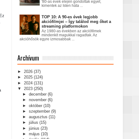
'80-as évek elején gondoltak egyet,
kimentek az Isten háta ...
 Ez
TOP 10: A 90-es évek legjobb
akciófilmjei – Így találod meg őket a
A
streaming platformokon
Az 1980-as években az akciófilmek
mindenkit magukkal ragadtak. Az
akcióhősök egyre izmosabbak ...
Archívum
►
2026
(37)
►
2025
(124)
►
2024
(131)
▼
2023
(250)
a
►
december
(6)
►
november
(6)
►
október
(10)
►
szeptember
(9)
►
augusztus
(11)
►
július
(15)
►
június
(23)
►
május
(10)