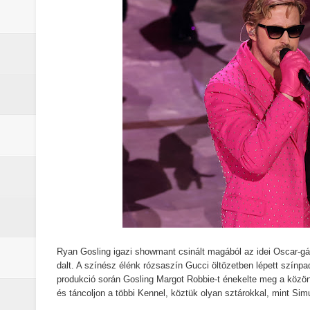
A rejtélyek könyve: egy valós, rej
sorozat
Nem veled van a baj: a Stranger 
Boromir halála a Gyűrűk Ura-sag
Pókember: Vadonatúj nap (2026) -
Ryan Gosling igazi showmant csinált magából az idei Oscar-gál
dalt. A színész élénk rózsaszín Gucci öltözetben lépett színpa
produkció során Gosling Margot Robbie-t énekelte meg a közöns
és táncoljon a többi Kennel, köztük olyan sztárokkal, mint Sim