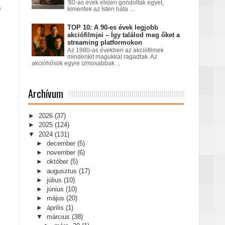
'80-as évek elején gondoltak egyet,
s
kimentek az Isten háta ...
TOP 10: A 90-es évek legjobb
akciófilmjei – Így találod meg őket a
streaming platformokon
Az 1980-as években az akciófilmek
mindenkit magukkal ragadtak. Az
akcióhősök egyre izmosabbak ...
Archívum
►
2026
(37)
►
2025
(124)
▼
2024
(131)
►
december
(5)
►
november
(6)
►
október
(5)
►
augusztus
(17)
►
július
(10)
►
június
(10)
►
május
(20)
►
április
(1)
▼
március
(38)