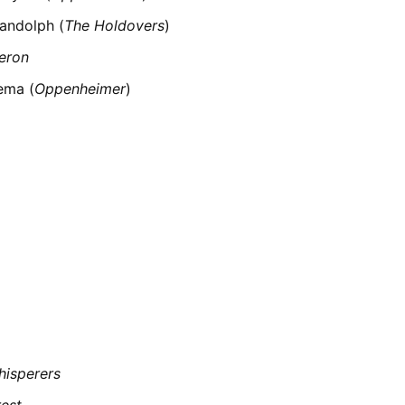
Randolph (
The Holdovers
)
eron
ema (
Oppenheimer
)
hisperers
rest