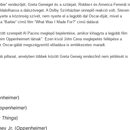
ie” rendezőjét, Greta Gerwiget és a sztárjait, Robbie-t és America Ferrerát i
ldalolhassa a dalszöveget. A Dolby Színházban ünneplő reakció volt, Steven
yerte a közönség szívét, nem nyerte el a legjobb dal Oscar-díját, mivel a
ek a “Barbie” című film “What Was I Made For?” című dalával.
zött szerepelt Al Pacino meglepő bejelentése, amikor kihagyta a legjobb film
meim Oppenheimert látnak". Ezen kívül John Cena meglepetés fellépése a
 az Oscar-gálát megszégyenítő előadása is emlékezetes maradt.
 pillanat, amelyben többek között Greta Gerwig rendezőnő nem jelölését is
nheimer
)
ppenheimer
)
 Things
)
ey Jr. (
Oppenheimer
)