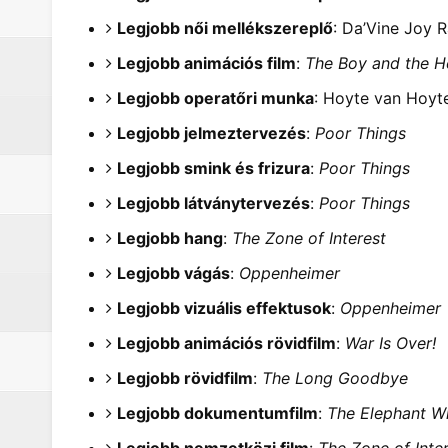
Legjobb női mellékszereplő
: Da’Vine Joy 
Legjobb animációs film
:
The Boy and the H
Legjobb operatőri munka
: Hoyte van Hoyt
Legjobb jelmeztervezés
:
Poor Things
Legjobb smink és frizura
:
Poor Things
Legjobb látványtervezés
:
Poor Things
Legjobb hang
:
The Zone of Interest
Legjobb vágás
:
Oppenheimer
Legjobb vizuális effektusok
:
Oppenheimer
Legjobb animációs rövidfilm
:
War Is Over!
Legjobb rövidfilm
:
The Long Goodbye
Legjobb dokumentumfilm
:
The Elephant W
Legjobb nemzetközi film
:
The Zone of Inte