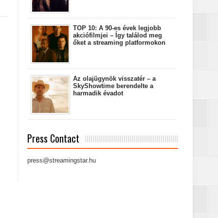
TOP 10: A 90-es évek legjobb
akciófilmjei – Így találod meg
őket a streaming platformokon
Az olajügynök visszatér – a
SkyShowtime berendelte a
harmadik évadot
Press Contact
press@streamingstar.hu