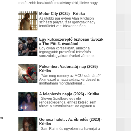
merészebb kaszkadőr mutatványairól, illetve hogy ...
nt egy Netflix‑fantasy
Motor City (2025) - Kritika
Az utóbbi pár évben Alan Ritchson
színészi pályafutása igencsak nagy
lendületet vett, köszönhetően ...
a égett
Egy kulcsszereplő biztosan távozik
a The Pitt 3. évadából!
Egy olyan korszakban, amikor a
legnagyobb presztízsű televíziós
sorozatok gyakran éveket váratnak ...
Pókember: Vadonatúj nap (2026) -
Kritika
"Van még remény az MCU-számára?"
Akár ezzel a hatásvadász kérdéssel is
indíthatnám mondandómat ...
A leleplezés napja (2026) - Kritika
Steven Spielberg egy élő
rendezőlegenda, ehhez kétség sem
férhet. A filmművészet, de egyben a ...
en
Gonosz halott : Az ébredés (2023) -
Kritika
Sam Raimi és egyetemista haverjai a