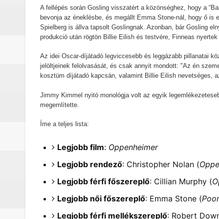
A fellépés során Gosling visszatért a közönséghez, hogy a “Barb
bevonja az éneklésbe, és megállt Emma Stone-nál, hogy ő is e
Spielberg is állva tapsolt Goslingnak. Azonban, bár Gosling eln
produkció után rögtön Billie Eilish és testvére, Finneas nyert
Az idei Oscar-díjátadó legviccesebb és leggázabb pillanatai kö
jelöltjeinek felolvasását, és csak annyit mondott: "Az én sze
kosztüm díjátadó kapcsán, valamint Billie Eilish nevetséges,
Jimmy Kimmel nyitó monológja volt az egyik legemlékezetesebb
megemlítette.
Íme a teljes lista:
Legjobb film
:
Oppenheimer
Legjobb rendező
: Christopher Nolan (
Oppe
Legjobb férfi főszereplő
: Cillian Murphy (
O
Legjobb női főszereplő
: Emma Stone (
Poor
Legjobb férfi mellékszereplő
: Robert Down