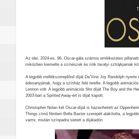
A leleplezés napja (2026) - Kritika
Marshals: A Dutton család legsöté
Gonosz halott : Az ébredés (2023)
A Yellowstone hiányzó darabja: 
Az idei, 2024-es, 96. Oscar-gála számos emlékezetes pillanat
miközben kiemelte a színészek és írók tavalyi sztrájkjainak ki
Jogászok döntötték el Monica Du
A legjobb mellékszereplőnő díját Da’Vine Joy Randolph nyerte 
Michael (2026) - Kritika
édesanyjának, hogy a színház felé terelte. A legjobb animáció
Lennon volt. A legjobb animációs film díját The Boy and the 
A lila fátyol: Rejtélyek könyve – 
2003-ban a Spirited Away-ért is díjat kapott.
A lila fátyol – a rejtélyek könyve
Christopher Nolan két Oscar-díjat is hazavihetett az Oppenhei
Things című filmben Bella Baxter szerepét alakította, a legjobb
varrni, miután színpadra sietett a díjátadón.
A Lila Fátyol: Rejtélyek Könyve, 
A The Mandalorian and Grogu trail