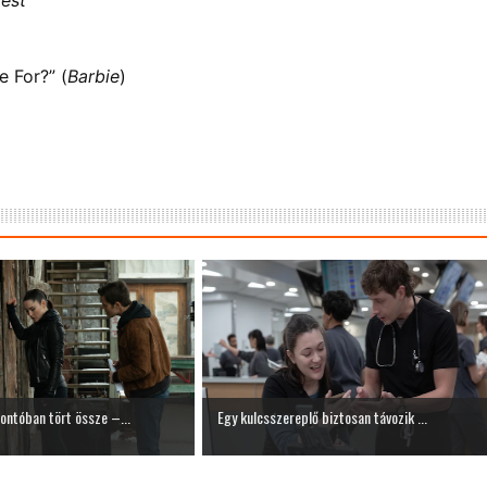
e For?” (
Barbie
)
rontóban tört össze –...
Egy kulcsszereplő biztosan távozik ...