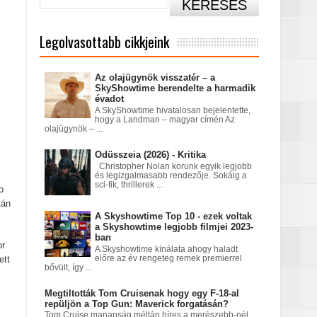
Legolvasottabb cikkjeink
Az olajügynök visszatér – a
SkyShowtime berendelte a harmadik
évadot
A SkyShowtime hivatalosan bejelentette,
című sorozatban
hogy a Landman – magyar címén Az
olajügynök – ...
Odüsszeia (2026) - Kritika
Christopher Nolan korunk egyik legjobb
és legizgalmasabb rendezője. Sokáig a
sci-fik, thrillerek ...
o
tán
A Skyshowtime Top 10 - ezek voltak
a Skyshowtime legjobb filmjei 2023-
ban
or
A Skyshowtime kínálata ahogy haladt
előre az év rengeteg remek premierrel
ett
bővült, így ...
tatódna tovább?
Megtiltották Tom Cruisenak hogy egy F-18-al
repüljön a Top Gun: Maverick forgatásán?
Tom Cruise manapság méltán híres a merészebb-nél