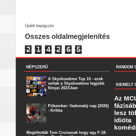
Újabb bejegyzés
Összes oldalmegjelenítés
2
1
4
2
6
5
NÉPSZERŰ
RANDOM 
A Skyshowtime Top 10 - ezek
voltak a Skyshowtime legjobb
KIEMELT 
filmjei 2023-ban
Az MCU
fázisá
Pókember: Vadonatúj nap (2026)
- Kritika
lesz t
idióta
koméd
Megtiltották Tom Cruisenak hogy egy F-18-