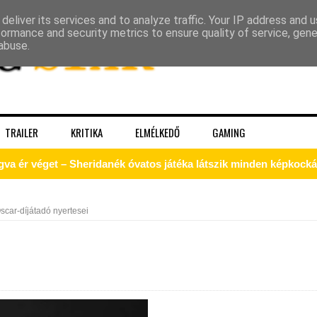
deliver its services and to analyze traffic. Your IP address and 
formance and security metrics to ensure quality of service, gen
abuse.
TRAILER
KRITIKA
ELMÉLKEDŐ
GAMING
gva ér véget – Sheridanék óvatos játéka látszik minden képkock
 – a Kirk, akit a Prime‑idősík soha nem ad vissza
Oscar-díjátadó nyertesei
k a The Pitt 3. évadából!
tika