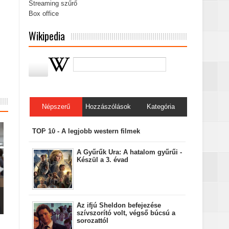
Streaming szűrő
Box office
Wikipedia
Népszerű
Hozzászólások
Kategória
bejegyzések
TOP 10 - A legjobb western filmek
A Gyűrűk Ura: A hatalom gyűrűi -
Készül a 3. évad
Az ifjú Sheldon befejezése
szívszorító volt, végső búcsú a
sorozattól