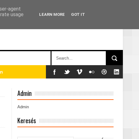
user-agent
erate usage
LEARN MORE
GOT IT
án
Admin
Admin
Keresés