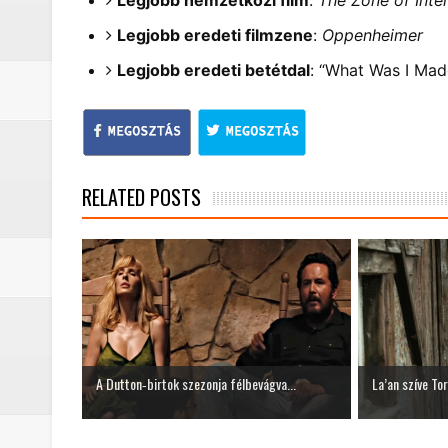
Legjobb eredeti filmzene
:
Oppenheimer
Legjobb eredeti betétdal
: “What Was I Mad
RELATED POSTS
A Dutton‑birtok szezonja félbevágva...
La’an szíve To