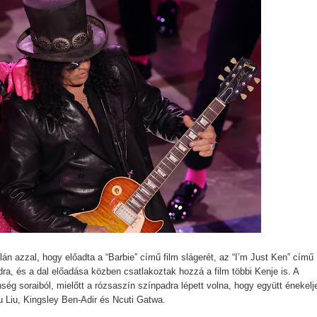
tjeles történet, amit csak néhány beavatott ért, mégis úgy hat, mi
Things utolsó évadabán a Hopper-Eleven dinamika teljesen nullár
a egyik legnagyobb megváltástörténete
 Kritika
án azzal, hogy előadta a “Barbie” című film slágerét, az “I’m Just Ken” című
dra, és a dal előadása közben csatlakoztak hozzá a film többi Kenje is. A
ég soraiból, mielőtt a rózsaszín színpadra lépett volna, hogy együtt énekelj
u Liu, Kingsley Ben-Adir és Ncuti Gatwa.