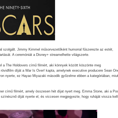
tebb titka kiderült – és most már Pete Calvin is benne van
 - Kritika
Sheridan végre megmutatja a gyász valódi arcát a The Madison 
tal szolgált. Jimmy Kimmel műsorvezetőként humorral fűszerezte az estét,
tartását. A ceremóniát a Disney+ streamelhette világszerte.
tton sorsát? Meglepő részletek a Yellowstone-univerzumból
el a The Holdovers című filmért, aki könnyek között köszönte meg
s rövidfilm díját a War Is Over! kapta, amelynek executive producere Sean On
Heron nyerte, ez Hayao Miyazaki második győzelme ebben a kategóriában, miu
A végjáték
 - Harmadik felvonás
mer című filmért, amely összesen hét díjat nyert meg. Emma Stone, aki a Po
 színésznő díját nyerte el, és viccesen megjegyezte, hogy ruháját vissza kell
avagy mi lenne, ha a Netflix fantasy dráma görög istenekkel foly
ere brutális akciót ígér