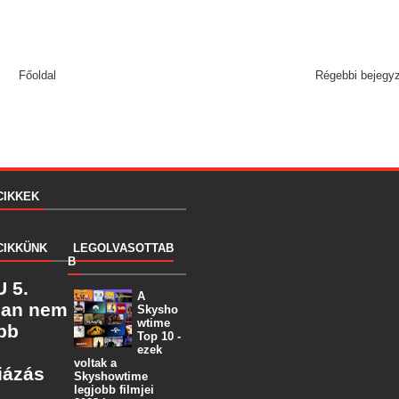
Főoldal
Régebbi bejegy
CIKKEK
CIKKÜNK
LEGOLVASOTTAB
B
 5.
A
ban nem
Skysho
wtime
öbb
Top 10 -
ezek
voltak a
iázás
Skyshowtime
legjobb filmjei