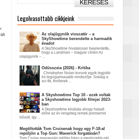
Legolvasottabb cikkjeink
k
Az olajügynök visszatér – a
ált
SkyShowtime berendelte a harmadik
évadot
A SkyShowtime hivatalosan bejelentette,
hogy a Landman – magyar címén Az
olajügynök – ...
című sorozatban
Odüsszeia (2026) - Kritika
Christopher Nolan korunk egyik legjobb
és legizgalmasabb rendezője. Sokáig a
sci-fik, thrillerek ...
A Skyshowtime Top 10 - ezek voltak
a Skyshowtime legjobb filmjei 2023-
ban
A Skyshowtime kínálata ahogy haladt
előre az év rengeteg remek premierrel
bővült, így ...
tatódna tovább?
Megtiltották Tom Cruisenak hogy egy F-18-al
repüljön a Top Gun: Maverick forgatásán?
Tom Cruise manapság méltán híres a merészebb-nél