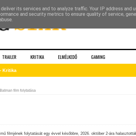
deliver its services and to analyze traffic. Your IP address and 
formance and security metrics to ensure quality of service, gen
abuse.
TRAILER
KRITIKA
ELMÉLKEDŐ
GAMING
gva ér véget – Sheridanék óvatos játéka látszik minden képkock
 – a Kirk, akit a Prime‑idősík soha nem ad vissza
Batman film folytatása
k a The Pitt 3. évadából!
mű filmjének folytatását egy évvel későbbre, 2026. október 2-ára halasztottá