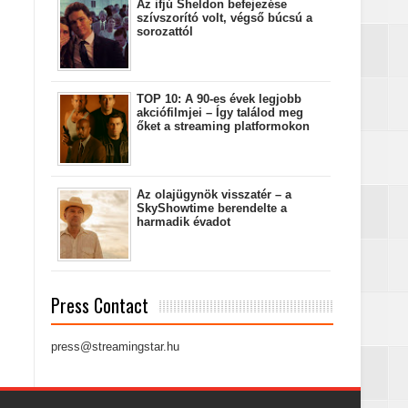
Az ifjú Sheldon befejezése
szívszorító volt, végső búcsú a
sorozattól
TOP 10: A 90-es évek legjobb
akciófilmjei – Így találod meg
őket a streaming platformokon
Az olajügynök visszatér – a
SkyShowtime berendelte a
harmadik évadot
Press Contact
press@streamingstar.hu