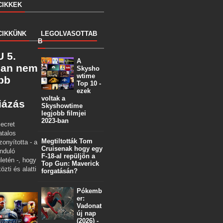
CIKKEK
CIKKÜNK
LEGOLVASOTTAB
B
 5.
A
ban nem
Skysho
wtime
öbb
Top 10 -
ezek
voltak a
iázás
Skyshowtime
legjobb filmjei
2023-ban
ecret
atalos
Megtiltották Tom
zonyította - a
Cruisenak hogy egy
nduló
F-18-al repüljön a
letén -, hogy
Top Gun: Maverick
özti és alatti
forgatásán?
Pókemb
er:
Vadonat
új nap
(2026) -