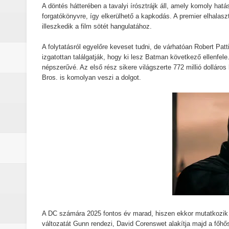
Életem legjobb száma (2026) - Kri
A döntés hátterében a tavalyi írósztrájk áll, amely komoly hat
forgatókönyvre, így elkerülhető a kapkodás. A premier elhalasz
illeszkedik a film sötét hangulatához.
A leleplezés napja (2026) - Kritika
A folytatásról egyelőre keveset tudni, de várhatóan Robert Pat
Marshals: A Dutton család legsöté
izgatottan találgatják, hogy ki lesz Batman következő ellenfele
népszerűvé. Az első rész sikere világszerte 772 millió dolláro
Gonosz halott : Az ébredés (2023)
Bros. is komolyan veszi a dolgot.
A Yellowstone hiányzó darabja: 
Jogászok döntötték el Monica Du
Michael (2026) - Kritika
A lila fátyol: Rejtélyek könyve – 
A lila fátyol – a rejtélyek könyve
A Lila Fátyol: Rejtélyek Könyve, 
A DC számára 2025 fontos év marad, hiszen ekkor mutatkozik
változatát Gunn rendezi, David Corenswet alakítja majd a főhő