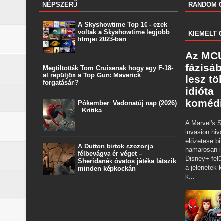
NÉPSZERŰ
RANDOM 
A Skyshowtime Top 10 - ezek
voltak a Skyshowtime legjobb
KIEMELT 
filmjei 2023-ban
Az MCU
fázisá
Megtiltották Tom Cruisenak hogy egy F-18-
al repüljön a Top Gun: Maverick
lesz t
forgatásán?
idióta
koméd
Pókember: Vadonatúj nap (2026)
- Kritika
A Marvel's S
invasion hiv
előzetese bi
A Dutton‑birtok szezonja
hamarosan i
félbevágva ér véget –
Disney+ felü
Sheridanék óvatos játéka látszik
a jelenetek k
minden képkockán
k...