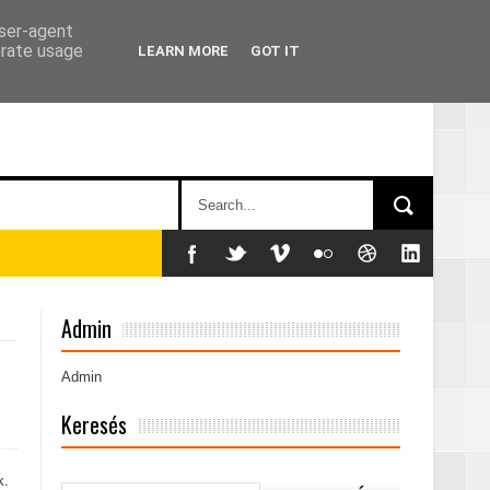
user-agent
erate usage
LEARN MORE
GOT IT
án
Admin
Admin
Keresés
k.