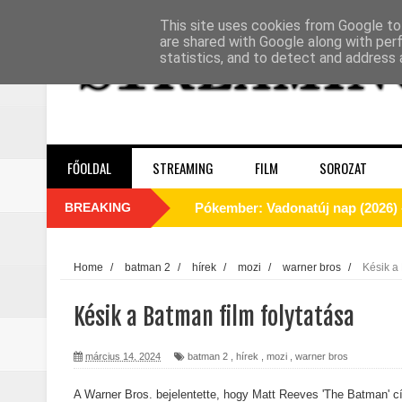
This site uses cookies from Google to 
are shared with Google along with per
statistics, and to detect and address 
FŐOLDAL
STREAMING
FILM
SOROZAT
BREAKING
A Dutton‑birtok szezonja félbevá
La’an szíve Torontóban tört össze
Home
/
batman 2
/
hírek
/
mozi
/
warner bros
/
Késik a 
Motor City (2025) - Kritika
Késik a Batman film folytatása
Odüsszeia (2026) - Kritika
március 14, 2024
batman 2
,
hírek
,
mozi
,
warner bros
Egy kulcsszereplő biztosan távozi
A Warner Bros. bejelentette, hogy Matt Reeves 'The Batman' cí