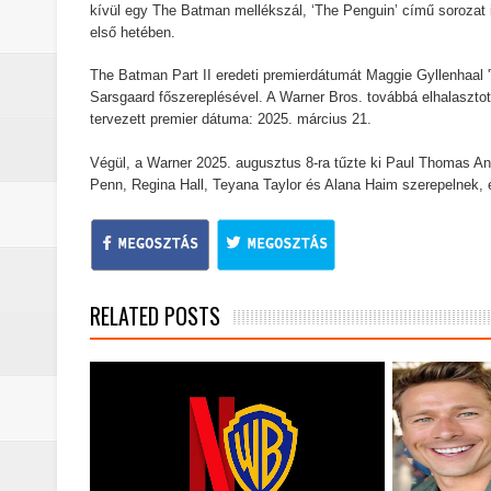
kívül egy The Batman mellékszál, ‘The Penguin’ című sorozat i
A The Mandalorian and Grogu trail
első hetében.
A rejtélyek könyve: egy valós, rej
The Batman Part II eredeti premierdátumát Maggie Gyllenhaal 'T
Sarsgaard főszereplésével. A Warner Bros. továbbá elhalasztott
sorozat
tervezett premier dátuma: 2025. március 21.
Nem veled van a baj: a Stranger 
Végül, a Warner 2025. augusztus 8-ra tűzte ki Paul Thomas An
Penn, Regina Hall, Teyana Taylor és Alana Haim szerepelnek, 
Boromir halála a Gyűrűk Ura-sag
Pókember: Vadonatúj nap (2026) -
RELATED POSTS