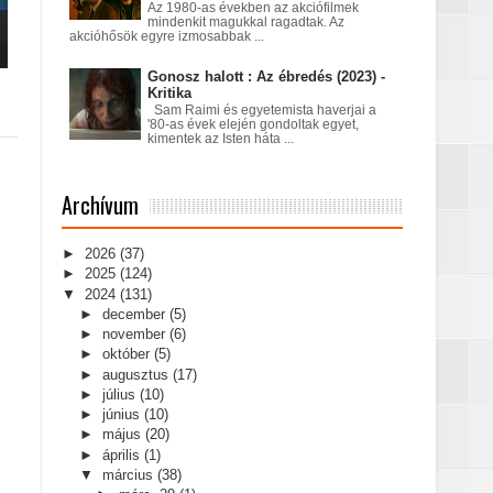
Az 1980-as években az akciófilmek
mindenkit magukkal ragadtak. Az
akcióhősök egyre izmosabbak ...
Gonosz halott : Az ébredés (2023) -
Kritika
Sam Raimi és egyetemista haverjai a
'80-as évek elején gondoltak egyet,
kimentek az Isten háta ...
Archívum
►
2026
(37)
►
2025
(124)
▼
2024
(131)
►
december
(5)
►
november
(6)
►
október
(5)
►
augusztus
(17)
►
július
(10)
►
június
(10)
►
május
(20)
►
április
(1)
▼
március
(38)