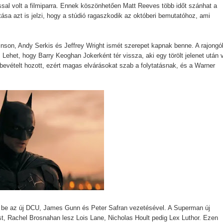
tika
ással volt a filmiparra. Ennek köszönhetően Matt Reeves több időt szánhat a
tása azt is jelzi, hogy a stúdió ragaszkodik az októberi bemutatóhoz, ami
tinson, Andy Serkis és Jeffrey Wright ismét szerepet kapnak benne. A rajongó
tebb titka kiderült – és most már Pete Calvin is benne van
. Lehet, hogy Barry Keoghan Jokerként tér vissza, aki egy törölt jelenet után v
s bevételt hozott, ezért magas elvárásokat szab a folytatásnak, és a Warner
 - Kritika
Sheridan végre megmutatja a gyász valódi arcát a The Madison 
tton sorsát? Meglepő részletek a Yellowstone-univerzumból
A végjáték
 - Harmadik felvonás
avagy mi lenne, ha a Netflix fantasy dráma görög istenekkel foly
 be az új DCU, James Gunn és Peter Safran vezetésével. A Superman új
st, Rachel Brosnahan lesz Lois Lane, Nicholas Hoult pedig Lex Luthor. Ezen