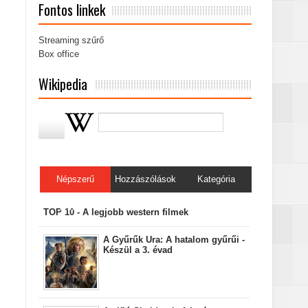
Fontos linkek
Streaming szűrő
Box office
Wikipedia
Népszerű
Hozzászólások
Kategória
bejegyzések
TOP 10 - A legjobb western filmek
A Gyűrűk Ura: A hatalom gyűrűi -
Készül a 3. évad