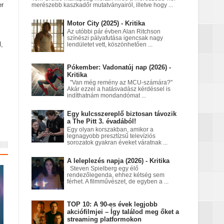
er
merészebb kaszkadőr mutatványairól, illetve hogy ...
Motor City (2025) - Kritika
nt egy Netflix‑fantasy
Az utóbbi pár évben Alan Ritchson
színészi pályafutása igencsak nagy
l,
lendületet vett, köszönhetően ...
Pókember: Vadonatúj nap (2026) -
a égett
Kritika
"Van még remény az MCU-számára?"
Akár ezzel a hatásvadász kérdéssel is
indíthatnám mondandómat ...
Egy kulcsszereplő biztosan távozik
a The Pitt 3. évadából!
Egy olyan korszakban, amikor a
legnagyobb presztízsű televíziós
sorozatok gyakran éveket váratnak ...
A leleplezés napja (2026) - Kritika
Steven Spielberg egy élő
rendezőlegenda, ehhez kétség sem
férhet. A filmművészet, de egyben a ...
TOP 10: A 90-es évek legjobb
akciófilmjei – Így találod meg őket a
streaming platformokon