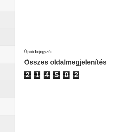
Újabb bejegyzés
Összes oldalmegjelenítés
2
1
4
5
0
2