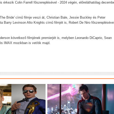
s érkezik Colin Farrell főszereplésével - 2024 végén, előreláthatólag decemb
ere brutális akciót ígér
tjeles történet, amit csak néhány beavatott ért, mégis úgy hat, mi
he Bride' című filmje veszi át, Christian Bale, Jessie Buckley és Peter
a Barry Levinson Alto Knights című filmjét is, Robert De Niro főszerepléséve
Things utolsó évadabán a Hopper-Eleven dinamika teljesen nullár
derson következő filmjének premierjét is, melyben Leonardo DiCaprio, Sean
és IMAX mozikban is vetítik majd.
a egyik legnagyobb megváltástörténete
 Kritika