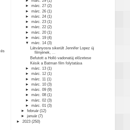
►
márc. 29
(1)
►
márc. 27
(2)
►
márc. 26
(1)
►
márc. 24
(1)
►
márc. 23
(1)
►
márc. 22
(2)
►
márc. 20
(1)
►
márc. 19
(4)
▼
márc. 14
(3)
Látványosra sikerült Jennifer Lopez új
zés
filmjének, ...
Befutott a Holló vadonatúj előzetese
Késik a Batman film folytatása
►
márc. 13
(1)
►
márc. 12
(1)
►
márc. 11
(1)
►
márc. 10
(3)
►
márc. 09
(9)
►
márc. 08
(1)
►
márc. 02
(3)
►
márc. 01
(3)
►
február
(12)
►
január
(7)
►
2023
(250)