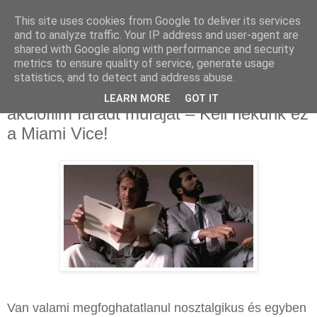
This site uses cookies from Google to deliver its services
and to analyze traffic. Your IP address and user-agent are
shared with Google along with performance and security
metrics to ensure quality of service, generate usage
statistics, and to detect and address abuse.
2025. október 25., szombat
Ez a két színész rázhatja fel végre az
LEARN MORE
GOT IT
akciófilm fáradt műfaját – Kell nekünk ez
a Miami Vice!
Van valami megfoghatatlanul nosztalgikus és egyben