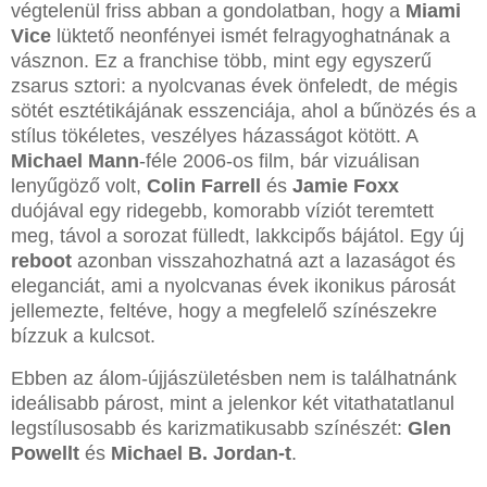
végtelenül friss abban a gondolatban, hogy a
Miami
Vice
lüktető neonfényei ismét felragyoghatnának a
vásznon. Ez a franchise több, mint egy egyszerű
zsarus sztori: a nyolcvanas évek önfeledt, de mégis
sötét esztétikájának esszenciája, ahol a bűnözés és a
stílus tökéletes, veszélyes házasságot kötött. A
Michael Mann
-féle 2006-os film, bár vizuálisan
lenyűgöző volt,
Colin Farrell
és
Jamie Foxx
duójával egy ridegebb, komorabb víziót teremtett
meg, távol a sorozat fülledt, lakkcipős bájátol. Egy új
reboot
azonban visszahozhatná azt a lazaságot és
eleganciát, ami a nyolcvanas évek ikonikus párosát
jellemezte, feltéve, hogy a megfelelő színészekre
bízzuk a kulcsot.
Ebben az álom-újjászületésben nem is találhatnánk
ideálisabb párost, mint a jelenkor két vitathatatlanul
legstílusosabb és karizmatikusabb színészét:
Glen
Powellt
és
Michael B. Jordan-t
.