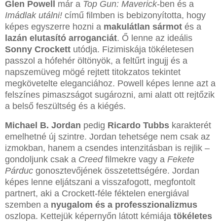
Glen Powell
már a
Top Gun: Maverick
-ben és a
Imádlak utálni!
című filmben is bebizonyította, hogy
képes egyszerre hozni a
makulátlan sármot
és a
lazán elutasító arroganciát
. Ő lenne az ideális
Sonny Crockett
utódja. Fizimiskája tökéletesen
passzol a hófehér öltönyök, a feltűrt ingujj és a
napszemüveg mögé rejtett titokzatos tekintet
megkövetelte eleganciához. Powell képes lenne azt a
felszínes pimaszságot sugározni, ami alatt ott rejtőzik
a belső feszültség és a kiégés.
Michael B. Jordan
pedig
Ricardo Tubbs
karakterét
emelhetné új szintre. Jordan tehetsége nem csak az
izmokban, hanem a csendes intenzitásban is rejlik –
gondoljunk csak a
Creed
filmekre vagy a
Fekete
Párduc
gonosztevőjének összetettségére. Jordan
képes lenne eljátszani a visszafogott, megfontolt
partnert, aki a Crockett-féle féktelen energiával
szemben a
nyugalom és a professzionalizmus
oszlopa. Kettejük képernyőn látott kémiája
tökéletes