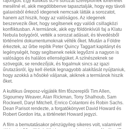
rajongóit. Egy kultikus sci-fi sorozat szereplőinek történetét
mesélné el, akik megdöbbenve tapasztalják, hogy egy távoli
galaxisból érkező idegenek nemcsak látták a sorozatot,
hanem azt hiszik, hogy az valóságos. Az idegenek
beszervezik őket, hogy segítsenek egy valódi csillagközi
konfliktusban. A termiánok, akik egy földönkívüli faj a Klatu
Nebula bolygóról, vették a sorozat adásait, és tévedésből
történelmi dokumentumoknak vélték őket. Miután a Földre
érkeztek, az űrbe repítik Peter Quincy Taggart kapitányt és
legénységét, hogy segítsenek nekik legyőzni a nagyon is
valóságos és halálos ellenségüket. A színészeknek se
szövegük, se rendezőjük, és fogalmuk sincs az igazi
űrutazásról, így kell életük legnagyobb alakítását nyújtaniuk,
hogy azokká a hősöké váljanak, akiknek a termiánok hiszik
őket.
A kultikus űreposz-vígjáték film főszereplői Tim Allen,
Sigourney Weaver, Alan Rickman, Tony Shalhoub, Sam
Rockwell, Daryl Mitchell, Enrico Colantoni és Robin Sachs.
Dean Parisot rendezte, a forgatókönyvet David Howard és
Robert Gordon írta, a történetet Howard jegyzi.
A film a bemutatásakor pénzügyileg sikeres volt, valamivel