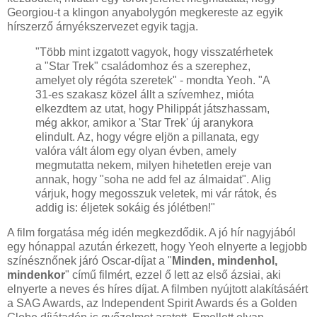
Georgiou-t a klingon anyabolygón megkereste az egyik
hírszerző árnyékszervezet egyik tagja.
"Több mint izgatott vagyok, hogy visszatérhetek
a "Star Trek" családomhoz és a szerephez,
amelyet oly régóta szeretek" - mondta Yeoh. "A
31-es szakasz közel állt a szívemhez, mióta
elkezdtem az utat, hogy Philippát játszhassam,
még akkor, amikor a 'Star Trek' új aranykora
elindult. Az, hogy végre eljön a pillanata, egy
valóra vált álom egy olyan évben, amely
megmutatta nekem, milyen hihetetlen ereje van
annak, hogy "soha ne add fel az álmaidat". Alig
várjuk, hogy megosszuk veletek, mi vár rátok, és
addig is: éljetek sokáig és jólétben!"
A film forgatása még idén megkezdődik. A jó hír nagyjából
egy hónappal azután érkezett, hogy Yeoh elnyerte a legjobb
színésznőnek járó Oscar-díjat a "
Minden, mindenhol,
mindenkor
" című filmért, ezzel ő lett az első ázsiai, aki
elnyerte a neves és híres díjat. A filmben nyújtott alakításáért
a SAG Awards, az Independent Spirit Awards és a Golden