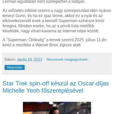
Lerman egyáltalán nem szerepelhet a listáján.
Az előzetes infóink szerint a nagy szereposztást idén nyáron
tervezi Gunn, és ha ez igaz lenne, akkor ez a nyár és az
elkövetkezendő évek a leendő Superman színésze körül
forogna. Minden esetre, ha az a privát lista mielőbb
kitudódik, nagy vihart kavarna az internet népe között.
A "Superman: Örökség" a tervek szerint 2025. július 11-én
kerül a mozikba a Warner Bros. égisze alatt.
Dátum:
április 18, 2023
Nincsenek megjegyzések:
Megosztás
Star Trek spin-off készül az Oscar-díjas
Michelle Yeoh főszereplésével