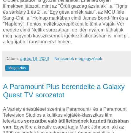
Globe díjátadón is győzelmet aratott. Emellett olyan
filmekben játszott, mint az "Őrült gazdag ázsiaiak", a "Tigris
és sárkány 1 és 2", a "Egy gésa emlékiratai", az MCU féle
Sang-Chi, a "Holnap markában című James Bond-film és a
"Napfény". Fontos mellékszereplőként feltűnt a Vaják: Vér
eredete című Netflix sorozatban, de idén nyárom láthatjuk
még nagyobb kassziksernek ígérkező alkotásban is, mint pl.
a legújabb Transformers filmben.
Dátum:
április 18, 2023
Nincsenek megjegyzések:
Megosztás
A Paramount Plus berendelte a Galaxy
Quest TV sorozatot
A Variety értesülései szerint a Paramount+ és a Paramount
Television Studios a kultikus vígjáték-klasszikus film
televíziós
sorozatba való átültetésének kezdeti fázisában
van
. Egyelőre a kreatív csapat tagja Mark Johnson, aki az
1999-es eredeti film producere volt, éppen emiatt is a