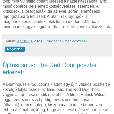
több mint 90 millió dollárt keresett a hazai kasszáknál a 45
millió dolláros bejelentett költségvetéssel szemben. A
kritikusok is jól fogadták, de az évek során jelentősebb
rajongótáborra tett szert. A Star Trek rajongók is
meglehetősen dicsérték, akik furcsa módon 2013-ban
minden idők egyik legjobb "Star Trek" filmjének választották.
Dátum:
április 18, 2023
Nincsenek megjegyzések:
Megosztás
Új Insidious: The Red Door poszter
érkezett
A Blumhouse Productions kiadott egy új hivatalos posztert a
közelgő folytatáshoz, az Insidious: The Red Door-hoz,
vagyis a franchise ötödik részéhez. A filmet Patrick Wilson
fogja rendezni (ezzel pedig rendezői debütálását is
láthatjuk), nem meglepő, hiszen már jó ideje benne van
ebben a témában, főleg, hogy a színész már azóta részese