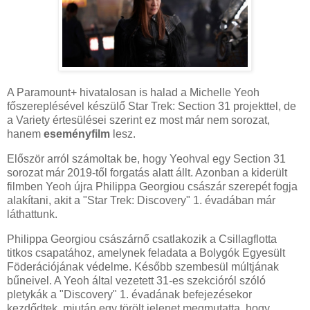
A Paramount+ hivatalosan is halad a Michelle Yeoh
főszereplésével készülő Star Trek: Section 31 projekttel, de
a Variety értesülései szerint ez most már nem sorozat,
hanem
eseményfilm
lesz.
Először arról számoltak be, hogy Yeohval egy Section 31
sorozat már 2019-től forgatás alatt állt. Azonban a kiderült
filmben Yeoh újra Philippa Georgiou császár szerepét fogja
alakítani, akit a "Star Trek: Discovery" 1. évadában már
láthattunk.
Philippa Georgiou császárnő csatlakozik a Csillagflotta
titkos csapatához, amelynek feladata a Bolygók Egyesült
Föderációjának védelme. Később szembesül múltjának
bűneivel. A Yeoh által vezetett 31-es szekcióról szóló
pletykák a "Discovery" 1. évadának befejezésekor
kezdődtek, miután egy törölt jelenet megmutatta, hogy