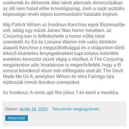
szellemek és démonok által lakott alternatív dimenziójában
az idő nem halad előre kronológiailag, Josh a saját asztrális
képességei révén képes kommunikálni fiatalabb énjével.
Míg Patrick Wilson az Insidious-franchise egyik főszereplője
volt, addig egy másik James Wan horror mesében, az
Conjuring-ban is felfedezhette a horror műfaj iránti
szeretetét. Az Ed és Lorraine Warren írók valós életükön
alapuló franchise a megszállottsággal és a világunkon túlról
érkező kísérteties fenyegetésekkel kapcsolatos különféle
eseteken keresztül vezeti végig a nézőket. A The Conjuring
megjelenése után hivatalosan is megerősítették, hogy a fő
sorozat következő része már előforgatás alatt áll: The Devil
Made Me Do It, amelyben Wilson és Vera Farmiga újra
eljátsszák immár ikonikus szerepüket.
Az Insidious: A vörös ajtó film július 7-én kerül a mozikba.
Dátum:
április 18, 2023
Nincsenek megjegyzések:
Megosztás