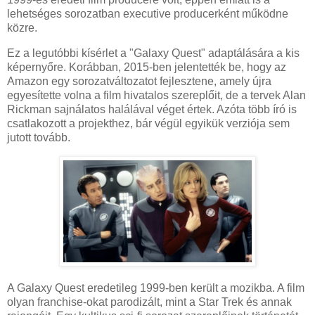
lehetséges sorozatban executive producerként működne
közre.
Ez a legutóbbi kísérlet a "Galaxy Quest" adaptálására a kis
képernyőre. Korábban, 2015-ben jelentették be, hogy az
Amazon egy sorozatváltozatot fejlesztene, amely újra
egyesítette volna a film hivatalos szereplőit, de a tervek Alan
Rickman sajnálatos halálával véget értek. Azóta több író is
csatlakozott a projekthez, bár végül egyikük verziója sem
jutott tovább.
A Galaxy Quest eredetileg 1999-ben került a mozikba. A film
olyan franchise-okat parodizált, mint a Star Trek és annak