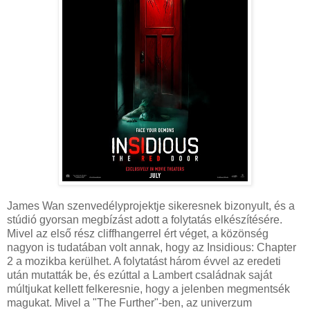
James Wan szenvedélyprojektje sikeresnek bizonyult, és a
stúdió gyorsan megbízást adott a folytatás elkészítésére.
Mivel az első rész cliffhangerrel ért véget, a közönség
nagyon is tudatában volt annak, hogy az Insidious: Chapter
2 a mozikba kerülhet. A folytatást három évvel az eredeti
után mutatták be, és ezúttal a Lambert családnak saját
múltjukat kellett felkeresnie, hogy a jelenben megmentsék
magukat. Mivel a "The Further"-ben, az univerzum