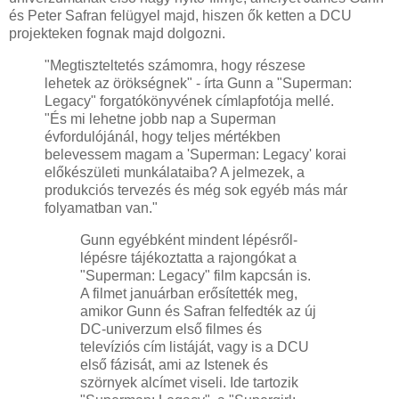
és Peter Safran felügyel majd, hiszen ők ketten a DCU
projekteken fognak majd dolgozni.
"Megtiszteltetés számomra, hogy részese
lehetek az örökségnek" - írta Gunn a "Superman:
Legacy" forgatókönyvének címlapfotója mellé.
"És mi lehetne jobb nap a Superman
évfordulójánál, hogy teljes mértékben
belevessem magam a 'Superman: Legacy' korai
előkészületi munkálataiba? A jelmezek, a
produkciós tervezés és még sok egyéb más már
folyamatban van."
Gunn egyébként mindent lépésről-
lépésre tájékoztatta a rajongókat a
"Superman: Legacy" film kapcsán is.
A filmet januárban erősítették meg,
amikor Gunn és Safran felfedték az új
DC-univerzum első filmes és
televíziós cím listáját, vagy is a DCU
első fázisát, ami az Istenek és
szörnyek alcímet viseli. Ide tartozik