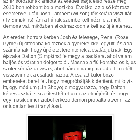
az IP sorozatnak amióta az eredeti saga első része még
2010-ben robbant be a mozikba. Évekkel az első két rész
eseményei után Josh Lambert (Wilson) főiskolára viszi fiát
(Ty Simpkins), ám a fiúnak szembe kell néznie a múlt
démonaival, miközben alkalmazkodnia kell az új életéhez.
Az eredeti horrorsikerben Josh és felesége, Renai (Rose
Byrne) új otthonba költöznek a gyerekeikkel együtt, és arra
számítanak, hogy új életet teremtenek a családjuknak. Egy
éjszaka Dalton (Simpkins) felmegy a padlásra, ahol valami
baljós és váratlan dolgot talál. Másnap a fiú kómába esik, és
szülei kórházba viszik, ahol három napig marad ott, mielőtt
visszavinnék a családi házba. A család különböző
embereket bérel fel, hogy megpróbálják kideríteni, mi folyik
itt, egy médium (Lin Shaye) elmagyarázza, hogy Dalton
képes asztrális kivetítést létrehozni az elméjéről, és hogy
egy másik dimenzióból érkező démon próbálta átvenni az
öntudatlan testi irányítását.