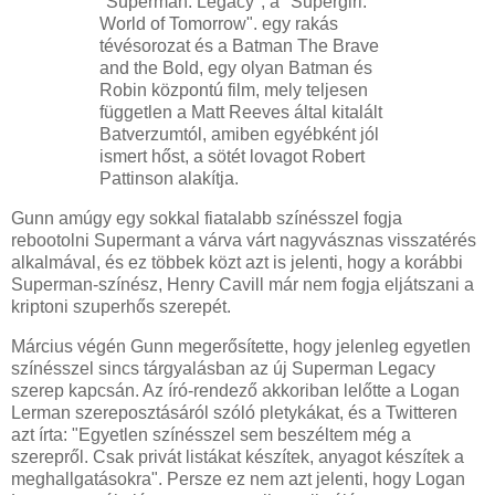
"Superman: Legacy", a "Supergirl:
World of Tomorrow". egy rakás
tévésorozat és a Batman The Brave
and the Bold, egy olyan Batman és
Robin központú film, mely teljesen
független a Matt Reeves által kitalált
Batverzumtól, amiben egyébként jól
ismert hőst, a sötét lovagot Robert
Pattinson alakítja.
Gunn amúgy egy sokkal fiatalabb színésszel fogja
rebootolni Supermant a várva várt nagyvásznas visszatérés
alkalmával, és ez többek közt azt is jelenti, hogy a korábbi
Superman-színész, Henry Cavill már nem fogja eljátszani a
kriptoni szuperhős szerepét.
Március végén Gunn megerősítette, hogy jelenleg egyetlen
színésszel sincs tárgyalásban az új Superman Legacy
szerep kapcsán. Az író-rendező akkoriban lelőtte a Logan
Lerman szereposztásáról szóló pletykákat, és a Twitteren
azt írta: "Egyetlen színésszel sem beszéltem még a
szerepről. Csak privát listákat készítek, anyagot készítek a
meghallgatásokra". Persze ez nem azt jelenti, hogy Logan