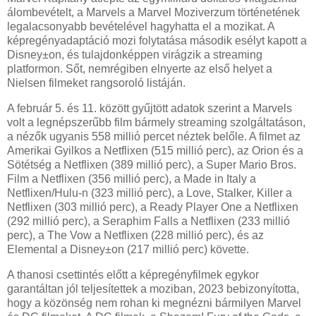
álombevételt, a Marvels a Marvel Moziverzum történetének
legalacsonyabb bevételével hagyhatta el a mozikat. A
képregényadaptáció mozi folytatása második esélyt kapott a
Disney±on, és tulajdonképpen virágzik a streaming
platformon. Sőt, nemrégiben elnyerte az első helyet a
Nielsen filmeket rangsoroló listáján.
A február 5. és 11. között gyűjtött adatok szerint a Marvels
volt a legnépszerűbb film bármely streaming szolgáltatáson,
a nézők ugyanis 558 millió percet néztek belőle. A filmet az
Amerikai Gyilkos a Netflixen (515 millió perc), az Orion és a
Sötétség a Netflixen (389 millió perc), a Super Mario Bros.
Film a Netflixen (356 millió perc), a Made in Italy a
Netflixen/Hulu-n (323 millió perc), a Love, Stalker, Killer a
Netflixen (303 millió perc), a Ready Player One a Netflixen
(292 millió perc), a Seraphim Falls a Netflixen (233 millió
perc), a The Vow a Netflixen (228 millió perc), és az
Elemental a Disney±on (217 millió perc) követte.
A thanosi csettintés előtt a képregényfilmek egykor
garantáltan jól teljesítettek a moziban, 2023 bebizonyította,
hogy a közönség nem rohan ki megnézni bármilyen Marvel