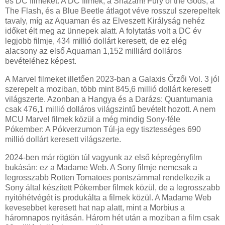
és DC filmeket. A DC filmek, a Shazam! Fury of the Gods, a
The Flash, és a Blue Beetle átlagot véve rosszul szerepeltek
tavaly, míg az Aquaman és az Elveszett Királyság nehéz
időket élt meg az ünnepek alatt. A folytatás volt a DC év
legjobb filmje, 434 millió dollárt keresett, de ez elég
alacsony az első Aquaman 1,152 milliárd dolláros
bevételéhez képest.
A Marvel filmeket illetően 2023-ban a Galaxis Őrzői Vol. 3 jól
szerepelt a moziban, több mint 845,6 millió dollárt keresett
világszerte. Azonban a Hangya és a Darázs: Quantumania
csak 476,1 millió dolláros világszintű bevételt hozott. A nem
MCU Marvel filmek közül a még mindig Sony-féle
Pókember: A Pókverzumon Túl-ja egy tisztességes 690
millió dollárt keresett világszerte.
2024-ben már rögtön túl vagyunk az első képregényfilm
bukásán: ez a Madame Web. A Sony filmje nemcsak a
legrosszabb Rotten Tomatoes pontszámmal rendelkezik a
Sony által készített Pókember filmek közül, de a legrosszabb
nyitóhétvégét is produkálta a filmek közül. A Madame Web
kevesebbet keresett hat nap alatt, mint a Morbius a
háromnapos nyitásán. Három hét után a moziban a film csak