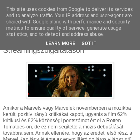
This site uses cookies from Google to deliver its services
and to analyze traffic. Your IP address and user-agent are
shared with Google along with performance and security
metrics to ensure quality of service, generate usage
statistics, and to detect and address abuse.
2024. március 9., szombat
A Marvelek remekel a
LEARN MORE
GOT IT
Streamingszolgáltatáson
Amikor a Marvels vagy Marvelek novemberben a mozikba
került, pozitív irányú kritikákat kapott, ugyanis a film 62%
kritikusi és 82% közönségi pontszámot ért el a Rotten
Tomatoes-on, de ez nem segítette a mozis debütálását
továbbra sem. Annak ellenére, hogy az eredeti első rész, a
Marvel Kapitány átlépte az egymilliárd dolláros világszintű