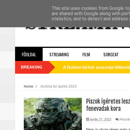
This site uses cookies from Google to 
are shared with Google along with per
statistics, and to detect and address 
FŐOLDAL
STREAMING
FILM
SOROZAT
BREAKING
A Dutton‑birtok szezonja félbevá
La’an szíve Torontóban tört össze
Home
/
Archive for április 2023
Motor City (2025) - Kritika
Piszok ígéretes les
Odüsszeia (2026) - Kritika
fenevadak kora
Egy kulcsszereplő biztosan távozi
április 27, 2023
Hozzás
Nem is olyan régen még a