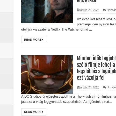
előzetese
A The Mandalorian and Grogu trail
április 25, 2023
Hozzás
A rejtélyek könyve: egy valós, rej
Az évad két részre lesz o
premierje idén nyáron les
sorozat
utoljára visszatér a Netflix The Witcher című ...
Nem veled van a baj: a Stranger 
READ MORE
Boromir halála a Gyűrűk Ura-sag
Minden idők legjob
Pókember: Vadonatúj nap (2026) -
szóló filmje lehet a
legalábbis a legúja
ezt vázolja fel
április 25, 2023
Hozzás
A DC Studios új előzetest adott ki a The Flash című filmhez, a
játssza a világ leggyorsabb szuperhősét. Az ígéretek szeri...
READ MORE