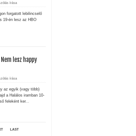
zólás írása
n forgatott lebilincselő
s 19-én lesz az HBO
: Nem lesz happy
zólás írása
gy az egyik (vagy több)
ajd a Halálos iramban 10-
ső feleként ker...
XT
LAST