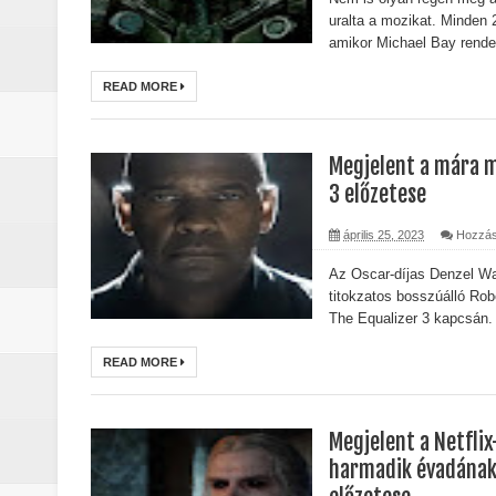
Életem legjobb száma (2026) - Kri
uralta a mozikat. Minden 
amikor Michael Bay rendez
A leleplezés napja (2026) - Kritika
READ MORE
Marshals: A Dutton család legsöté
Gonosz halott : Az ébredés (2023)
Megjelent a mára 
3 előzetese
A Yellowstone hiányzó darabja: 
április 25, 2023
Hozzás
Jogászok döntötték el Monica Du
Az Oscar-díjas Denzel Wa
titokzatos bosszúálló Ro
Michael (2026) - Kritika
The Equalizer 3 kapcsán. 
A lila fátyol: Rejtélyek könyve – 
READ MORE
A lila fátyol – a rejtélyek könyve
Megjelent a Netflix
A Lila Fátyol: Rejtélyek Könyve, 
harmadik évadának