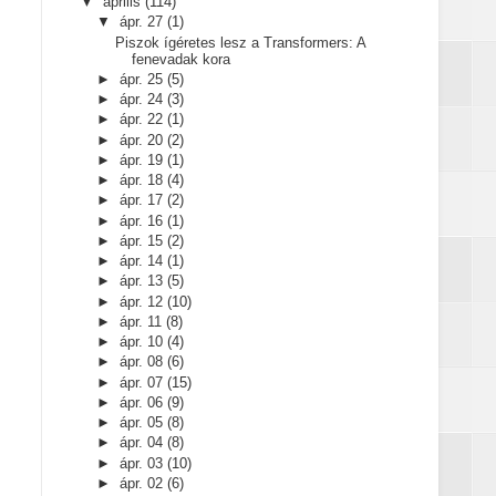
▼
április
(114)
▼
ápr. 27
(1)
Piszok ígéretes lesz a Transformers: A
fenevadak kora
►
ápr. 25
(5)
►
ápr. 24
(3)
►
ápr. 22
(1)
►
ápr. 20
(2)
►
ápr. 19
(1)
►
ápr. 18
(4)
►
ápr. 17
(2)
►
ápr. 16
(1)
►
ápr. 15
(2)
►
ápr. 14
(1)
►
ápr. 13
(5)
►
ápr. 12
(10)
►
ápr. 11
(8)
►
ápr. 10
(4)
►
ápr. 08
(6)
►
ápr. 07
(15)
►
ápr. 06
(9)
►
ápr. 05
(8)
►
ápr. 04
(8)
►
ápr. 03
(10)
►
ápr. 02
(6)