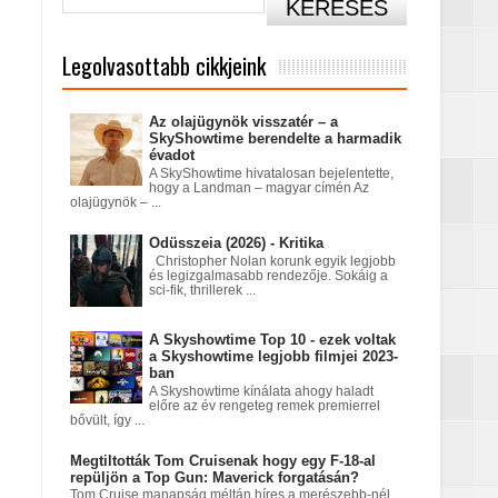
Legolvasottabb cikkjeink
Az olajügynök visszatér – a
SkyShowtime berendelte a harmadik
évadot
A SkyShowtime hivatalosan bejelentette,
hogy a Landman – magyar címén Az
olajügynök – ...
című sorozatban
Odüsszeia (2026) - Kritika
Christopher Nolan korunk egyik legjobb
és legizgalmasabb rendezője. Sokáig a
sci-fik, thrillerek ...
A Skyshowtime Top 10 - ezek voltak
a Skyshowtime legjobb filmjei 2023-
ban
A Skyshowtime kínálata ahogy haladt
előre az év rengeteg remek premierrel
bővült, így ...
tatódna tovább?
Megtiltották Tom Cruisenak hogy egy F-18-al
repüljön a Top Gun: Maverick forgatásán?
Tom Cruise manapság méltán híres a merészebb-nél