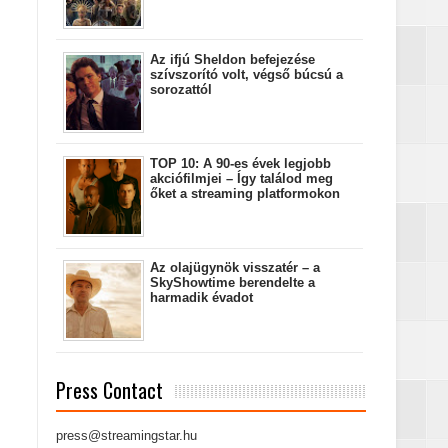
Az ifjú Sheldon befejezése
szívszorító volt, végső búcsú a
sorozattól
TOP 10: A 90-es évek legjobb
akciófilmjei – Így találod meg
őket a streaming platformokon
Az olajügynök visszatér – a
SkyShowtime berendelte a
harmadik évadot
Press Contact
press@streamingstar.hu