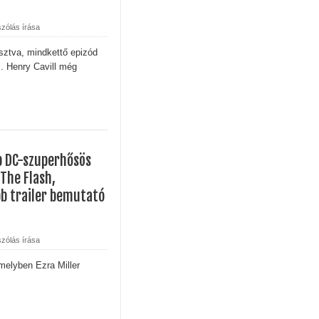
ere brutális akciót ígér
zólás írása
tjeles történet, amit csak néhány beavatott ért, mégis úgy hat, mi
sztva, mindkettő epizód
z. Henry Cavill még
Things utolsó évadabán a Hopper-Eleven dinamika teljesen nullár
a egyik legnagyobb megváltástörténete
b DC-szuperhősös
 Kritika
 The Flash,
bb trailer bemutató
zólás írása
melyben Ezra Miller