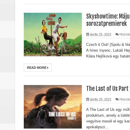
Skyshowtime: Május
sorozatpremierek
április 25, 2023
Hozzás
Czech it Out! (Spolu & 
A híres ínyenc, Lukáš He
Klára Hejlíková egy hatalm
READ MORE
The Last of Us Part 
április 25, 2023
Hozzás
A The Last of Us egy mű
produktum, amely a túlél
vegyítve mesél el egy ka
apokalipszi...