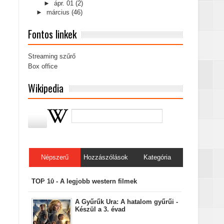
►
ápr. 01
(2)
►
március
(46)
Fontos linkek
Streaming szűrő
Box office
Wikipedia
Népszerű
Hozzászólások
Kategória
bejegyzések
TOP 10 - A legjobb western filmek
A Gyűrűk Ura: A hatalom gyűrűi -
Készül a 3. évad