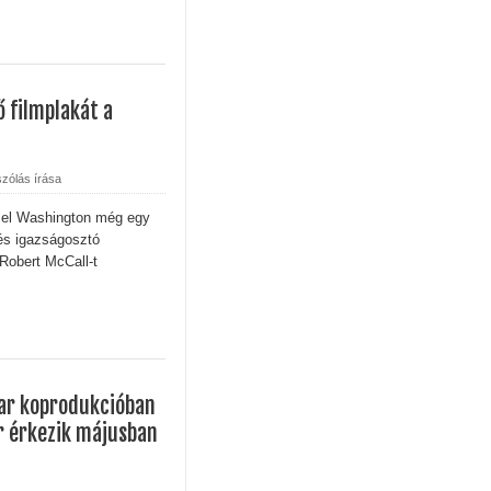
 filmplakát a
zólás írása
el Washington még egy
 és igazságosztó
Robert McCall-t
ar koprodukcióban
er érkezik májusban