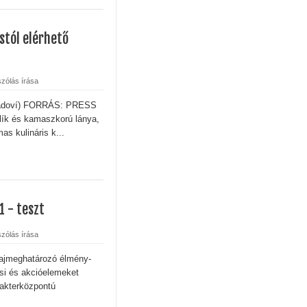
tól elérhető
zólás írása
hladoví) FORRÁS: PRESS
jlík és kamaszkorú lánya,
as kulináris k...
1 - teszt
zólás írása
fajmeghatározó élmény-
ési és akcióelemeket
rakterközpontú