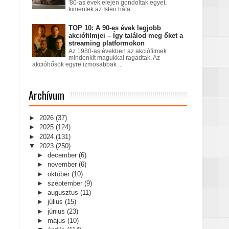
'80-as évek elején gondoltak egyet,
kimentek az Isten háta ...
TOP 10: A 90-es évek legjobb
akciófilmjei – Így találod meg őket a
streaming platformokon
Az 1980-as években az akciófilmek
mindenkit magukkal ragadtak. Az
akcióhősök egyre izmosabbak ...
Archívum
►
2026
(37)
►
2025
(124)
►
2024
(131)
▼
2023
(250)
►
december
(6)
►
november
(6)
►
október
(10)
►
szeptember
(9)
►
augusztus
(11)
►
július
(15)
►
június
(23)
►
május
(10)