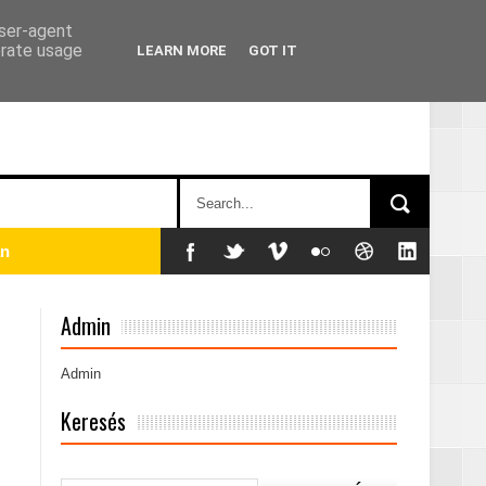
user-agent
erate usage
LEARN MORE
GOT IT
án
Admin
Admin
Keresés