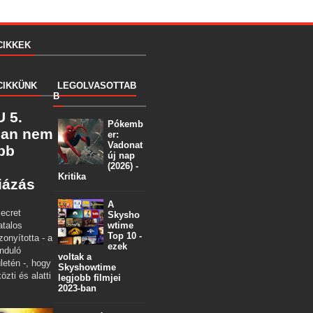
CIKKEK
CIKKÜNK
LEGOLVASOTTAB
B
 5.
Pókemb
ban nem
er:
Vadonat
öbb
új nap
(2026) -
Kritika
iázás
A
ecret
Skysho
atalos
wtime
Top 10 -
zonyította - a
ezek
nduló
voltak a
letén -, hogy
Skyshowtime
özti és alatti
legjobb filmjei
2023-ban