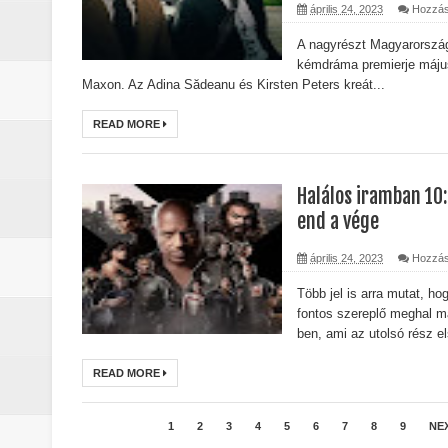
április 24, 2023
Hozzás
A nagyrészt Magyarországo
kémdráma premierje máju
Maxon. Az Adina Sădeanu és Kirsten Peters kreát...
READ MORE
Halálos iramban 10
end a vége
április 24, 2023
Hozzás
Több jel is arra mutat, ho
fontos szereplő meghal m
ben, ami az utolsó rész el
READ MORE
1
2
3
4
5
6
7
8
9
NE