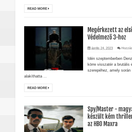
READ MORE
Megérkezett az első
Védelmező 3-hoz
április 24, 2023
Hozzás
Idén szeptemberben Denz
körre visszatér a brutális
szerepéhez, amely során 
alakíthatta ...
READ MORE
Spy/Master - magy
készült kém thrill
az HBO Maxra