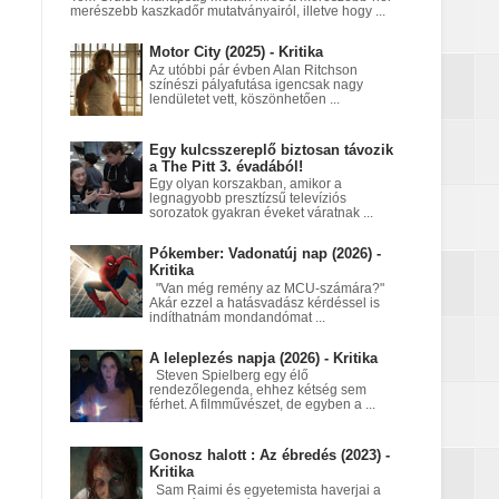
merészebb kaszkadőr mutatványairól, illetve hogy ...
Motor City (2025) - Kritika
nt egy Netflix‑fantasy
Az utóbbi pár évben Alan Ritchson
színészi pályafutása igencsak nagy
lendületet vett, köszönhetően ...
Egy kulcsszereplő biztosan távozik
a égett
a The Pitt 3. évadából!
Egy olyan korszakban, amikor a
legnagyobb presztízsű televíziós
sorozatok gyakran éveket váratnak ...
Pókember: Vadonatúj nap (2026) -
Kritika
"Van még remény az MCU-számára?"
Akár ezzel a hatásvadász kérdéssel is
indíthatnám mondandómat ...
A leleplezés napja (2026) - Kritika
Steven Spielberg egy élő
rendezőlegenda, ehhez kétség sem
férhet. A filmművészet, de egyben a ...
Gonosz halott : Az ébredés (2023) -
Kritika
Sam Raimi és egyetemista haverjai a