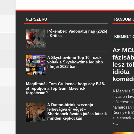
NÉPSZERŰ
RANDOM 
Pókember: Vadonatúj nap (2026)
- Kritika
KIEMELT 
Az MCU
fázisá
A Skyshowtime Top 10 - ezek
voltak a Skyshowtime legjobb
lesz t
filmjei 2023-ban
idióta
koméd
Megtiltották Tom Cruisenak hogy egy F-18-
al repüljön a Top Gun: Maverick
A Marvel's S
forgatásán?
invasion hiv
előzetese bi
A Dutton‑birtok szezonja
hamarosan i
félbevágva ér véget –
Disney+ felü
Sheridanék óvatos játéka látszik
a jelenetek k
minden képkockán
k...