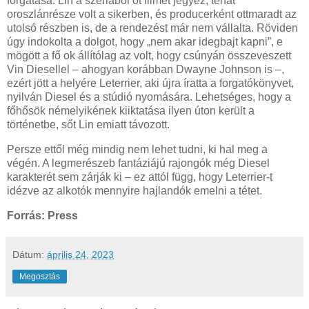
forgatása. Lin a szériából öt filmet jegyez, tehát
oroszlánrésze volt a sikerben, és producerként ottmaradt az
utolsó részben is, de a rendezést már nem vállalta. Röviden
úgy indokolta a dolgot, hogy „nem akar idegbajt kapni”, e
mögött a fő ok állítólag az volt, hogy csúnyán összeveszett
Vin Diesellel – ahogyan korábban Dwayne Johnson is –,
ezért jött a helyére Leterrier, aki újra íratta a forgatókönyvet,
nyilván Diesel és a stúdió nyomására. Lehetséges, hogy a
főhősök némelyikének kiiktatása ilyen úton került a
történetbe, sőt Lin emiatt távozott.
Persze ettől még mindig nem lehet tudni, ki hal meg a
végén. A legmerészeb fantáziájú rajongók még Diesel
karakterét sem zárják ki – ez attól függ, hogy Leterrier-t
idézve az alkotók mennyire hajlandók emelni a tétet.
Forrás: Press
Dátum:
április 24, 2023
Megosztás