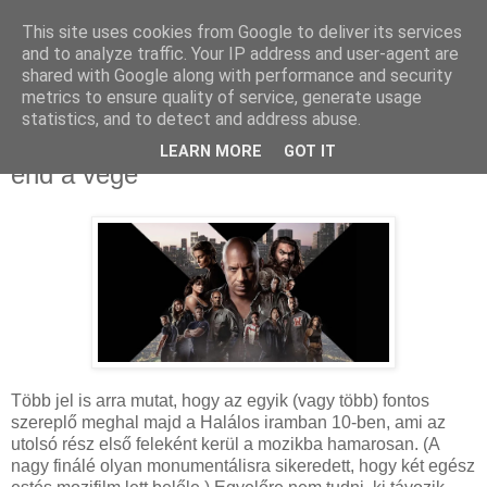
This site uses cookies from Google to deliver its services
and to analyze traffic. Your IP address and user-agent are
shared with Google along with performance and security
metrics to ensure quality of service, generate usage
statistics, and to detect and address abuse.
2023. április 24., hétfő
Halálos iramban 10: Nem lesz happy
LEARN MORE
GOT IT
end a vége
Több jel is arra mutat, hogy az egyik (vagy több) fontos
szereplő meghal majd a Halálos iramban 10-ben, ami az
utolsó rész első feleként kerül a mozikba hamarosan. (A
nagy finálé olyan monumentálisra sikeredett, hogy két egész