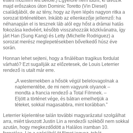
estés mozifilm lett belőle.) Egyelőre nem tudni, ki távozik
majd erőszakos úton Dominic Toretto (Vin Diesel)
családjából, de az tény, hogy az ilyen lépés nagyon ritka a
sorozat történetében. Inkább az ellenkezője jellemző: ha
néhanapján el is tesznek láb alól egy hőst a drámai hatás
fokozása kedvéért, később visszahozzák közkívánatra, így
járt Han (Sung Kang) és Letty (Michelle Rodriguez) a
sorozat merész meglepetésekben bővelkedő húsz éve
során.
Honnan lehet sejteni, hogy a fináléban tragikus fordulat
várható? Ezt sugallják az előzetesek, de Louis Leterrier
rendező is utalt már erre.
„A westernekben a hősök végül belelovagolnak a
naplementébe, de mi nem vagyunk olyanok –
mondta a francia rendező a Total Filmnek. –
Eljött a történet vége, és bátran emelhetjük a
téteket, sokkal magasabbra, mint korábban.”
Leterrier kijelentése talán további magyarázatul szolgálhat
arra, miért távozott Justin Lin a rendezői székből nem sokkal
azután, hogy megkezdődött a Halálos iramban 10.