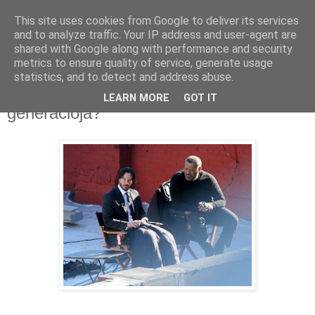
This site uses cookies from Google to deliver its services
and to analyze traffic. Your IP address and user-agent are
shared with Google along with performance and security
metrics to ensure quality of service, generate usage
statistics, and to detect and address abuse.
2025. október 12., vasárnap
Miért fulladt ki az akciófilmsztárok
LEARN MORE
GOT IT
generációja?