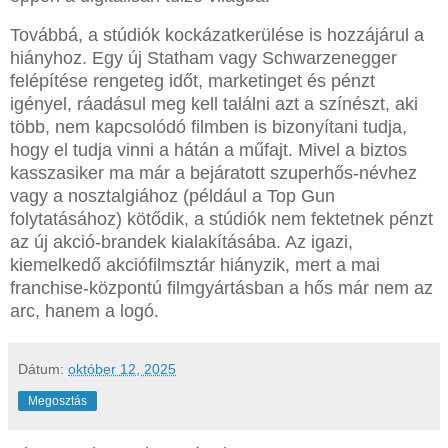
Továbbá, a stúdiók kockázatkerülése is hozzájárul a
hiányhoz. Egy új Statham vagy Schwarzenegger
felépítése rengeteg időt, marketinget és pénzt
igényel, ráadásul meg kell találni azt a színészt, aki
több, nem kapcsolódó filmben is bizonyítani tudja,
hogy el tudja vinni a hátán a műfajt. Mivel a biztos
kasszasiker ma már a bejáratott szuperhős-névhez
vagy a nosztalgiához (például a Top Gun
folytatásához) kötődik, a stúdiók nem fektetnek pénzt
az új akció-brandek kialakításába. Az igazi,
kiemelkedő akciófilmsztár hiányzik, mert a mai
franchise-központú filmgyártásban a hős már nem az
arc, hanem a logó.
Dátum:
október 12, 2025
Megosztás