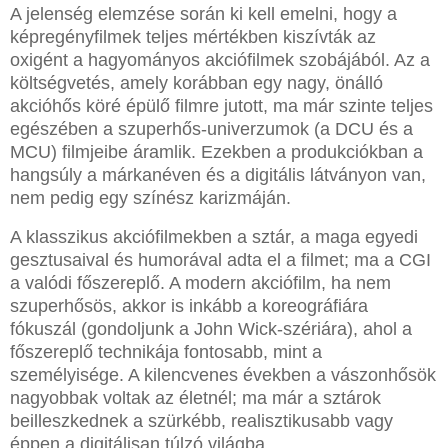
A jelenség elemzése során ki kell emelni, hogy a
képregényfilmek teljes mértékben kiszívták az
oxigént a hagyományos akciófilmek szobájából. Az a
költségvetés, amely korábban egy nagy, önálló
akcióhős köré épülő filmre jutott, ma már szinte teljes
egészében a szuperhős-univerzumok (a DCU és a
MCU) filmjeibe áramlik. Ezekben a produkciókban a
hangsúly a márkanéven és a digitális látványon van,
nem pedig egy színész karizmáján.
A klasszikus akciófilmekben a sztár, a maga egyedi
gesztusaival és humorával adta el a filmet; ma a CGI
a valódi főszereplő. A modern akciófilm, ha nem
szuperhősös, akkor is inkább a koreográfiára
fókuszál (gondoljunk a John Wick-szériára), ahol a
főszereplő technikája fontosabb, mint a
személyisége. A kilencvenes években a vászonhősök
nagyobbak voltak az életnél; ma már a sztárok
beilleszkednek a szürkébb, realisztikusabb vagy
éppen a digitálisan túlzó világba.