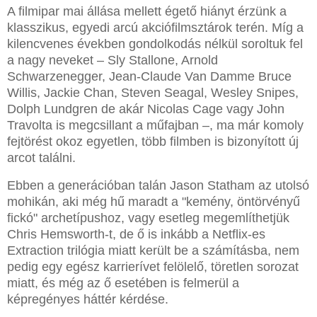
A filmipar mai állása mellett égető hiányt érzünk a
klasszikus, egyedi arcú akciófilmsztárok terén. Míg a
kilencvenes években gondolkodás nélkül soroltuk fel
a nagy neveket – Sly Stallone, Arnold
Schwarzenegger, Jean-Claude Van Damme Bruce
Willis, Jackie Chan, Steven Seagal, Wesley Snipes,
Dolph Lundgren de akár Nicolas Cage vagy John
Travolta is megcsillant a műfajban –, ma már komoly
fejtörést okoz egyetlen, több filmben is bizonyított új
arcot találni.
Ebben a generációban talán Jason Statham az utolsó
mohikán, aki még hű maradt a "kemény, öntörvényű
fickó" archetípushoz, vagy esetleg megemlíthetjük
Chris Hemsworth-t, de ő is inkább a Netflix-es
Extraction trilógia miatt került be a számításba, nem
pedig egy egész karrierívet felölelő, töretlen sorozat
miatt, és még az ő esetében is felmerül a
képregényes háttér kérdése.