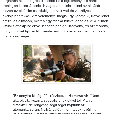
forgatása alatt a legrészletesebb és a legkeményebb harci
tréningen kellett átesnie. Nyugodtan el lehet hinni az állítását
,
hiszen az első film csordultig tele volt vad és veszélyes
akciójelenetekkel. Ám véleménye mégis úgy vehető ki, illetve lehet
érezni az állításán, mintha egy fricska kritika lenne az MCU filmek
vizuális effektjeire értve. Később pedig túlnagyolta, és azt mondta,
hogy mindkét típusú film rendezési módszerének meg vannak a
maga szépségei.
"Ez annyira kielégítő" - részletezte
Hemsworth
. "Nem
akarok vitatkozni a speciális effektekkel teli Marvel-
filmekkel, de rengeteg segítséget kaptunk az
utómunka során. Nyilvánvalóan nem tudok repülni a
való életben, úgyhogy ezen keresztül segítettek nekem