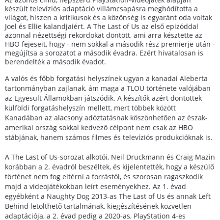
készült televíziós adaptáció villámcsapásra meghódította a
világot, hiszen a kritikusok és a közönség is egyaránt oda voltak
Joel és Ellie kalandjaiért. A The Last of Us az első epizóddal
azonnal nézettségi rekordokat döntött, ami arra késztette az
HBO fejeseit, hogy - nem sokkal a második rész premierje után -
megújítsa a sorozatot a második évadra. Ezért hivatalosan is
berendelték a második évadot.
A valós és főbb forgatási helyszínek ugyan a kanadai Aleberta
tartonmányban zajlanak, ám maga a TLOU története valójában
az Egyesült Államokban játszódik. A készítők azért döntöttek
külföldi forgatáshelyszín mellett, mert többek között
Kanadában az alacsony adóztatásnak köszönhetően az észak-
amerikai ország sokkal kedvező célpont nem csak az HBO
stábjának, hanem számos filmes és televíziós produkcióknak is.
A The Last of Us-sorozat alkotói, Neil Druckmann és Craig Mazin
korábban a 2. évadról beszéltek, és kijelentették, hogy a készülő
történet nem fog eltérni a forrástól, és szorosan ragaszkodik
majd a videojátékokban leírt eseményekhez. Az 1. évad
egyébként a Naughty Dog 2013-as The Last of Us és annak Left
Behind letölthető tartalmának, kiegészítésének közvetlen
adaptációja, a 2. évad pedig a 2020-as, PlayStation 4-es