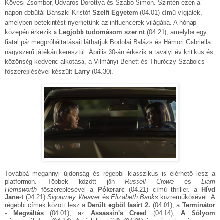
Kövesi Zsombor, Udvaros Dorottya és Szabó Simon. Szintén ezen a
napon debütál Bánszki Kristóf
Szelfi Egyetem
(04.01) című vígjáték,
amelyben betekintést nyerhetünk az influencerek világába. A hónap
közepén érkezik a
Legjobb tudomásom szerint
(04.21), amelybe egy
fiatal pár megpróbáltatásait láthatjuk Bodolai Balázs és Hámori Gabriella
nagyszerű játékán keresztül. Április 30-án érkezik a tavalyi év kritikus és
közönség kedvenc alkotása, a Vilmányi Benett és Thuróczy Szabolcs
főszereplésével készült
Larry
(04.30).
Továbbá megannyi újdonság és régebbi klasszikus is elérhető lesz a
platformon. Többek között jön
Russell Crowe
és
Liam
Hemsworth
főszereplésével a
Pókerarc
(04.21) című thriller, a
Hívd
Jane-t
(04.21)
Sigourney Weaver
és
Elizabeth Banks
közreműkösével. A
régebbi címek között lesz a
Derült égből fasírt 2.
(04.01), a
Terminátor
- Megváltás
(04.01), az
Assassin's Creed
(04.14),
A Sólyom