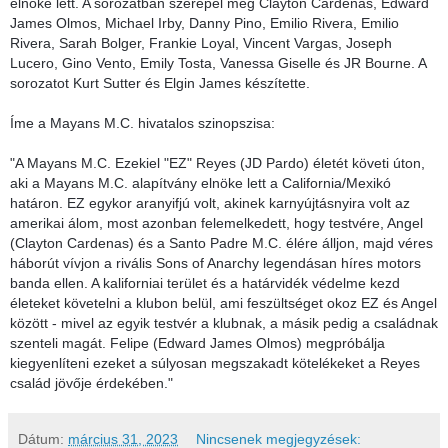
elnöke lett. A sorozatban szerepel még Clayton Cardenas, Edward
James Olmos, Michael Irby, Danny Pino, Emilio Rivera, Emilio
Rivera, Sarah Bolger, Frankie Loyal, Vincent Vargas, Joseph
Lucero, Gino Vento, Emily Tosta, Vanessa Giselle és JR Bourne. A
sorozatot Kurt Sutter és Elgin James készítette.
Íme a Mayans M.C. hivatalos szinopszisa:
"A Mayans M.C. Ezekiel "EZ" Reyes (JD Pardo) életét követi úton,
aki a Mayans M.C. alapítvány elnöke lett a California/Mexikó
határon. EZ egykor aranyifjú volt, akinek karnyújtásnyira volt az
amerikai álom, most azonban felemelkedett, hogy testvére, Angel
(Clayton Cardenas) és a Santo Padre M.C. élére álljon, majd véres
háborút vívjon a rivális Sons of Anarchy legendásan híres motors
banda ellen. A kaliforniai terület és a határvidék védelme kezd
életeket követelni a klubon belül, ami feszültséget okoz EZ és Angel
között - mivel az egyik testvér a klubnak, a másik pedig a családnak
szenteli magát. Felipe (Edward James Olmos) megpróbálja
kiegyenlíteni ezeket a súlyosan megszakadt kötelékeket a Reyes
család jövője érdekében."
Dátum:
március 31, 2023
Nincsenek megjegyzések: