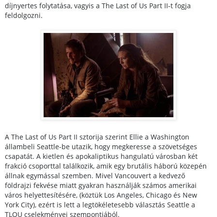
díjnyertes folytatása, vagyis a The Last of Us Part II-t fogja
feldolgozni.
A The Last of Us Part II sztorija szerint Ellie a Washington
állambeli Seattle-be utazik, hogy megkeresse a szövetséges
csapatát. A kietlen és apokaliptikus hangulatú városban két
frakció csoporttal találkozik, amik egy brutális háború közepén
állnak egymással szemben. Mivel Vancouvert a kedvező
földrajzi fekvése miatt gyakran használják számos amerikai
város helyettesítésére, (köztük Los Angeles, Chicago és New
York City), ezért is lett a legtökéletesebb választás Seattle a
TLOU cselekményei szempontjából.