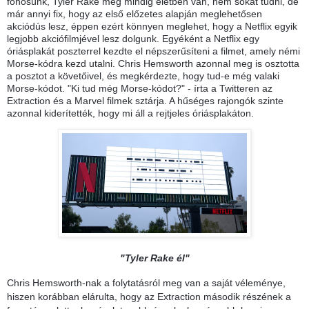
főhősünk, Tyler Rake még mindig életben van, nem sokat tudni, de
már annyi fix, hogy az első előzetes alapján meglehetősen
akciódús lesz, éppen ezért könnyen meglehet, hogy a Netflix egyik
legjobb akciófilmjével lesz dolgunk. Egyéként a Netflix egy
óriásplakát poszterrel kezdte el népszerűsíteni a filmet, amely némi
Morse-kódra kezd utalni. Chris Hemsworth azonnal meg is osztotta
a posztot a követőivel, és megkérdezte, hogy tud-e még valaki
Morse-kódot. "Ki tud még Morse-kódot?" - írta a Twitteren az
Extraction és a Marvel filmek sztárja. A hűséges rajongók szinte
azonnal kiderítették, hogy mi áll a rejtjeles óriásplakáton.
"Tyler Rake él"
Chris Hemsworth-nak a folytatásról meg van a saját véleménye,
hiszen korábban elárulta, hogy az Extraction második részének a