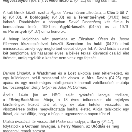
végveszélyben
(04.14),
A védelmező
2
. (04.21) és még sok más.
A kult filmek között ezúttal
Ágnes Varda
három alkotása, a
Cléo 5-től 7-
ig
(04.03),
A boldogság
(04.03) és a
Teremtmények
(04.03) lesz
látható. Ráadásként a hónapban
David Cronenberg
két filmje is
bemutatásra kerül, 1981-es
Agyfürkészők
(04.07) és a 1979-
es
Porontyok
(04.07) című horrorok.
A hónap legjobban várt premierje az
Elizabeth Olsen
és
Jesse
Plemons
főszereplésével készült
Szerelem és halál
(04.27) című
minisorozat, amely egy megtörtént esetet dolgoz fel. A rövid leírás szerint
két templomba járó házaspár élvezi a békés texasi kisvárosi családi élet
örömeit, amíg egyikük a kezébe nem vesz egy fejszét.
Damon Lindelof
, a
Watchmen
és a
Lost
alkotója sem tétlenkedett, és
egy különleges sci-fi sorozattal tér vissza. a
Mrs. Davis
(04.25) egy
apáca és egy mesterséges intelligencia kifinomult vetélkedését mutatja
be, főszerepben
Betty Gilpin
és
Jake McDorman
.
Április 14-én jön az HBO saját gyártású lengyel thrillere,
a
#BringBackAlice
. Alicja, a 18 éves influenszer, aki rejtélyes
körülmények között tűnt el, egy év után hirtelen visszatér, és
visszatérése örökre megváltoztatja barátai életét. Alicja találkozik egy
fiúval, aki azt állítja, hogy a húga is ugyanazon a napon tűnt el.
Utolsó évadával tér vissza
Bill Hader
dramedyje, a
Barry
(04.17),
folytatódik a
Gotham lovagjai
, a
Perry Mason
, az
Utódlás
és még
megannyi remek sorozat.