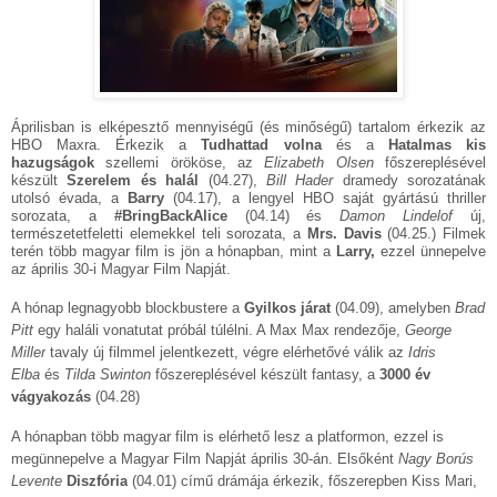
Áprilisban is elképesztő mennyiségű (és minőségű) tartalom érkezik az
HBO Maxra. Érkezik a
Tudhattad volna
és a
Hatalmas kis
hazugságok
szellemi örököse, az
Elizabeth Olsen
főszereplésével
készült
Szerelem és halál
(04.27),
Bill Hader
dramedy sorozatának
utolsó évada, a
Barry
(04.17), a lengyel HBO saját gyártású thriller
sorozata, a
#BringBackAlice
(04.14) és
Damon Lindelof
új,
természetetfeletti elemekkel teli sorozata, a
Mrs. Davis
(04.25.) Filmek
terén több magyar film is jön a hónapban, mint a
Larry,
ezzel ünnepelve
az április 30-i Magyar Film Napját.
A hónap legnagyobb blockbustere a
Gyilkos járat
(04.09), amelyben
Brad
Pitt
egy haláli vonatutat próbál túlélni. A Max Max rendezője,
George
Miller
tavaly új filmmel jelentkezett, végre elérhetővé válik az
Idris
Elba
és
Tilda Swinton
főszereplésével készült fantasy, a
3000 év
vágyakozás
(04.28)
A hónapban több magyar film is elérhető lesz a platformon, ezzel is
megünnepelve a Magyar Film Napját április 30-án. Elsőként
Nagy Borús
Levente
Diszfória
(04.01) című drámája érkezik, főszerepben Kiss Mari,