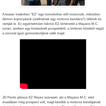
A teaser trailerben "EZ" egy homokvihar elől motorozik, miközben
démon koponyások (utalhatnak egy motoros bandára?) üldözik és
rántják le. Ez egyértelműen tükrözi EZ történetét a Mayans M.C.
során, amiben egy közkedvelt prospektből, a történet hőséből végül
a sorozat igazi gonosztevőjévé válik majd.
JD Pardo játssza EZ Reyes szerepét, aki a Mayans M.C. első
évadában még prospect volt, majd később a motoros bandájának