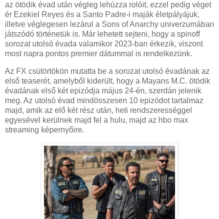
az ötödik évad után végleg lehúzza rolóit, ezzel pedig véget
ér Ezekiel Reyes és a Santo Padre-i maják életpályájuk,
illetve véglegesen lezárul a Sons of Anarchy univerzumában
játszódó történetük is. Már lehetett sejteni, hogy a spinoff
sorozat utolsó évada valamikor 2023-ban érkezik, viszont
most napra pontos premier dátummal is rendelkezünk.
Az FX csütörtökön mutatta be a sorozat utolsó évadának az
első teaserét, amelyből kiderült, hogy a Mayans M.C. ötödik
évadának első két epizódja május 24-én, szerdán jelenik
meg. Az utolsó évad mindösszesen 10 epizódot tartalmaz
majd, amik az elő két rész után, heti rendszerességgel
egyesével kerülnek majd fel a hulu, majd az hbo max
streaming képernyőire.