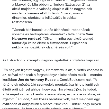
a Marvelnél. Míg ebben a filmben (Extraction 2) az
akció majdnem a valóság alapjain áll és nagyon sok
minden a kamera előtt történik. Szóval, más a
dinamika, ráadásul a felkészülés is sokkal
részletesebb."
"Vannak ökölharcok, autós üldözések, robbanások,
vonatos és helikopteres jelenetek" - tette hozzá
Sam
Hargrave rendező
. "Olyan, mintha egy akciórajongó
fantáziája kelne életre a filmvásznon. Legalábbis
nekünk, rendezőknek olyan érzés volt."
Az Extraction 2 szereplői nagyon izgatottak a folytatás kapcsán.
"Én nagyon izgatott vagyok, Hemsworth is az, a Netflix csapata is
az, szóval már csak a forgatókönyv elkészítésén múlik" - mondta
korábban
Joe és Anthony Russo
a ComicBook.com-nak. "A
történetek mögött álló szenvedély megtalálása hihetetlenül sok
éltető erőt igényel ahhoz, hogy egy film elkészüljön, és tudod,
szükséged van egy kreatív szenvedélyre, és persze valakire, aki
izgatott. És tudod, Sam közeli barátunk volt, mert majdnem egy
évtizeden át dolgoztunk a Marvel-filmeknél. Tudtuk, hogy milyen
tehetséges, és hogy meg tudja csinálni ezt a kihívást."