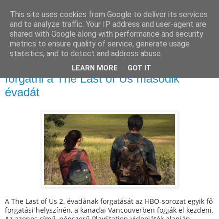
This site uses cookies from Google to deliver its services
and to analyze traffic. Your IP address and user-agent are
shared with Google along with performance and security
metrics to ensure quality of service, generate usage
statistics, and to detect and address abuse.
2023. március 31., péntek
A kanadai Vancouver városában fogják
LEARN MORE
GOT IT
forgatni a The Last of Us második
évadát
A The Last of Us 2. évadának forgatását az HBO-sorozat egyik fő
forgatási helyszínén, a kanadai Vancouverben fogják el kezdeni.
Az azonos című, népszerű PlayStation-videojáték alapján