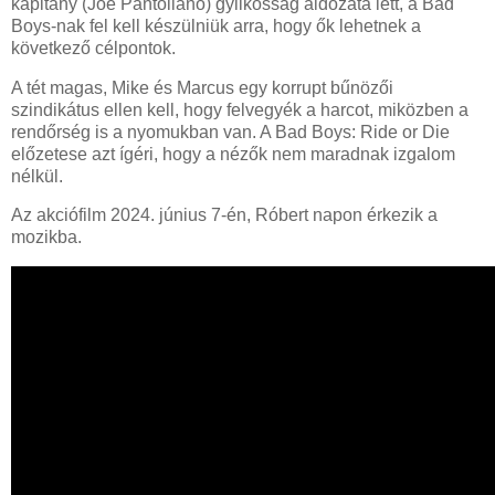
kapitány (Joe Pantoliano) gyilkosság áldozata lett, a Bad
Boys-nak fel kell készülniük arra, hogy ők lehetnek a
következő célpontok.
A tét magas, Mike és Marcus egy korrupt bűnözői
szindikátus ellen kell, hogy felvegyék a harcot, miközben a
rendőrség is a nyomukban van. A Bad Boys: Ride or Die
előzetese azt ígéri, hogy a nézők nem maradnak izgalom
nélkül.
Az akciófilm 2024. június 7-én, Róbert napon érkezik a
mozikba.