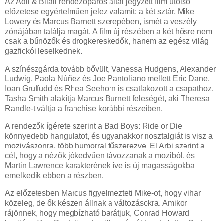
Az Adil & Bilall rendezőpáros által jegyzett film utolsó
előzetese egyértelműen jelez valamit: a két sztár, Mike
Lowery és Marcus Barnett szerepében, ismét a veszély
zónájában találja magát. A film új részében a két hősre nem
csak a bűnözők és drogkereskedők, hanem az egész világ
gazfickói leselkednek.
A színészgárda tovább bővült, Vanessa Hudgens, Alexander
Ludwig, Paola Núñez és Joe Pantoliano mellett Eric Dane,
Ioan Gruffudd és Rhea Seehorn is csatlakozott a csapathoz.
Tasha Smith alakítja Marcus Burnett feleségét, aki Theresa
Randle-t váltja a franchise korábbi részeiben.
A rendezők ígérete szerint a Bad Boys: Ride or Die
könnyedebb hangulatot, és ugyanakkor nosztalgiát is visz a
mozivászonra, több humorral fűszerezve. El Arbi szerint a
cél, hogy a nézők jókedvűen távozzanak a moziból, és
Martin Lawrence karakterének íve is új magasságokba
emelkedik ebben a részben.
Az előzetesben Marcus figyelmezteti Mike-ot, hogy vihar
közeleg, de ők készen állnak a változásokra. Amikor
rájönnek, hogy megbízható barátjuk, Conrad Howard