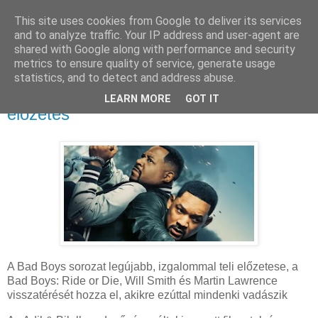
This site uses cookies from Google to deliver its services
and to analyze traffic. Your IP address and user-agent are
shared with Google along with performance and security
metrics to ensure quality of service, generate usage
statistics, and to detect and address abuse.
2024. május 16., csütörtök
Megérkezett az utolsó Bad Boys 4
LEARN MORE
GOT IT
előzetes
A Bad Boys sorozat legújabb, izgalommal teli előzetese, a
Bad Boys: Ride or Die, Will Smith és Martin Lawrence
visszatérését hozza el, akikre ezúttal mindenki vadászik