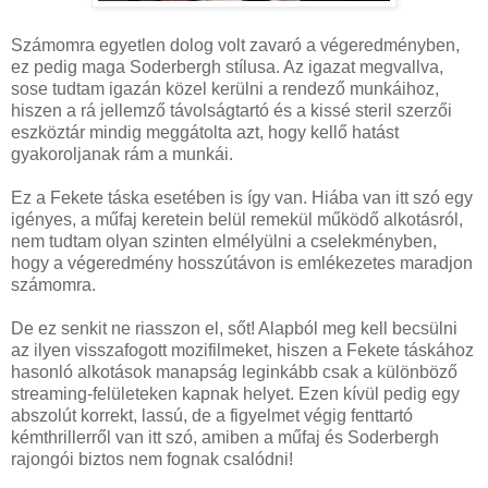
Számomra egyetlen dolog volt zavaró a végeredményben,
ez pedig maga Soderbergh stílusa. Az igazat megvallva,
sose tudtam igazán közel kerülni a rendező munkáihoz,
hiszen a rá jellemző távolságtartó és a kissé steril szerzői
eszköztár mindig meggátolta azt, hogy kellő hatást
gyakoroljanak rám a munkái.
Ez a Fekete táska esetében is így van. Hiába van itt szó egy
igényes, a műfaj keretein belül remekül működő alkotásról,
nem tudtam olyan szinten elmélyülni a cselekményben,
hogy a végeredmény hosszútávon is emlékezetes maradjon
számomra.
De ez senkit ne riasszon el, sőt! Alapból meg kell becsülni
az ilyen visszafogott mozifilmeket, hiszen a Fekete táskához
hasonló alkotások manapság leginkább csak a különböző
streaming-felületeken kapnak helyet. Ezen kívül pedig egy
abszolút korrekt, lassú, de a figyelmet végig fenttartó
kémthrillerről van itt szó, amiben a műfaj és Soderbergh
rajongói biztos nem fognak csalódni!