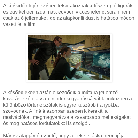
A játékidő elején szépen felsorakoznak a főszereplő figurák
és egy kellően izgalmas, egyben vicces jelenet során nem
csak az ő jellemüket, de az alapkonfliktust is hatásos módon
vezeti fel a film.
A későbbiekben aztán elkezdődik a műfajra jellemző
kavarás, szép lassan mindenki gyanússá válik, miközben a
különböző történetszálak is egyre kuszább irányokba
szövődnek. A finálé azonban szépen kikerekíti a
motivációkat, megmagyarázza a zavarosabb mellékágakat
és még hatásos fordulatokkal is szolgál.
Már ez alapján érezhető, hogy a Fekete táska nem újítja