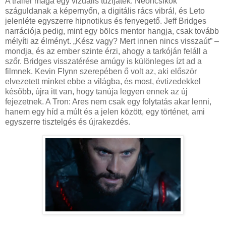
A trailer maga egy vizuális tűzijáték. Neoncsíkok
száguldanak a képernyőn, a digitális rács vibrál, és Leto
jelenléte egyszerre hipnotikus és fenyegető. Jeff Bridges
narrációja pedig, mint egy bölcs mentor hangja, csak tovább
mélyíti az élményt. „Kész vagy? Mert innen nincs visszaút” –
mondja, és az ember szinte érzi, ahogy a tarkóján feláll a
szőr. Bridges visszatérése amúgy is különleges ízt ad a
filmnek. Kevin Flynn szerepében ő volt az, aki először
elvezetett minket ebbe a világba, és most, évtizedekkel
később, újra itt van, hogy tanúja legyen ennek az új
fejezetnek. A Tron: Ares nem csak egy folytatás akar lenni,
hanem egy híd a múlt és a jelen között, egy történet, ami
egyszerre tisztelgés és újrakezdés.