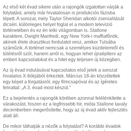
Az első két évad sikere után a rajongók izgatottan várják a
folytatást, amely már hivatalosan is produkciós fázisba
lépett. A sorozat, mely Taylor Sheridan alkotói zsenialitását
dicséri, különleges helyet foglal el a modern televízió
történetében és ez én lelki világomban is. Stallone
karaktere, Dwight Manfredi, egy New York-i maffiafőnök,
akinek élete drasztikus fordulatot vesz, amikor Tulsába
száműzik. A történet nemcsak a személyes küzdelemről és
túlélésről szól, hanem arról is, hogyan lehet újraépíteni az
emberi kapcsolatokat és a hitet egy teljesen új közegben.
Az új évad indulásával kapcsolatos első jelek a sorozat
hivatalos X-fiókjából érkeztek. Március 18-án közzétettek
egy képet a forgatásról, egy filmcsapóval és az ígéretes
felirattal: „A 3. évad most készül.”
Ez a bejelentés a rajongók körében azonnal felélénkítette a
várakozást, hiszen ez a legfrissebb hír, mióta Stallone tavaly
decemberben megerősítette, hogy az új évad aktív fejlesztés
alatt áll.
De mikor láthatják a nézők a folytatást? A korábbi évadok