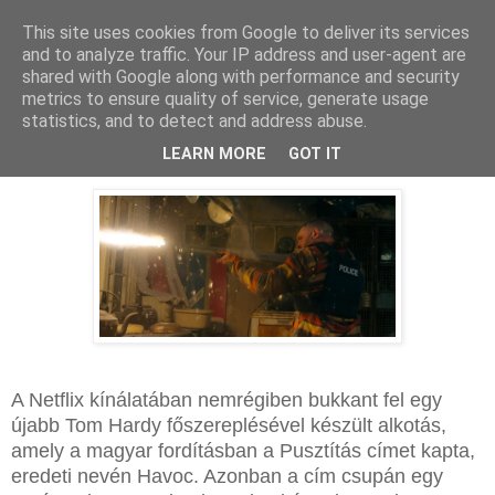
This site uses cookies from Google to deliver its services
and to analyze traffic. Your IP address and user-agent are
shared with Google along with performance and security
metrics to ensure quality of service, generate usage
statistics, and to detect and address abuse.
2025. április 26., szombat
Havoc - Kritika
LEARN MORE
GOT IT
A Netflix kínálatában nemrégiben bukkant fel egy
újabb Tom Hardy főszereplésével készült alkotás,
amely a magyar fordításban a Pusztítás címet kapta,
eredeti nevén Havoc. Azonban a cím csupán egy