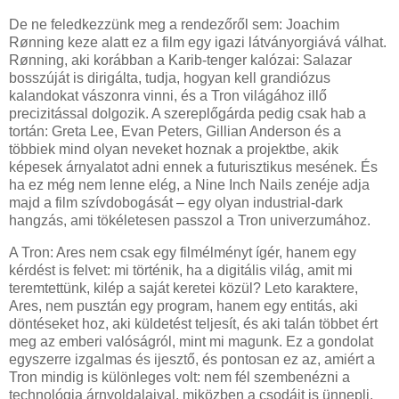
De ne feledkezzünk meg a rendezőről sem: Joachim
Rønning keze alatt ez a film egy igazi látványorgiává válhat.
Rønning, aki korábban a Karib-tenger kalózai: Salazar
bosszúját is dirigálta, tudja, hogyan kell grandiózus
kalandokat vászonra vinni, és a Tron világához illő
precizitással dolgozik. A szereplőgárda pedig csak hab a
tortán: Greta Lee, Evan Peters, Gillian Anderson és a
többiek mind olyan neveket hoznak a projektbe, akik
képesek árnyalatot adni ennek a futurisztikus mesének. És
ha ez még nem lenne elég, a Nine Inch Nails zenéje adja
majd a film szívdobogását – egy olyan industrial-dark
hangzás, ami tökéletesen passzol a Tron univerzumához.
A Tron: Ares nem csak egy filmélményt ígér, hanem egy
kérdést is felvet: mi történik, ha a digitális világ, amit mi
teremtettünk, kilép a saját keretei közül? Leto karaktere,
Ares, nem pusztán egy program, hanem egy entitás, aki
döntéseket hoz, aki küldetést teljesít, és aki talán többet ért
meg az emberi valóságról, mint mi magunk. Ez a gondolat
egyszerre izgalmas és ijesztő, és pontosan ez az, amiért a
Tron mindig is különleges volt: nem fél szembenézni a
technológia árnyoldalaival, miközben a csodáit is ünnepli.