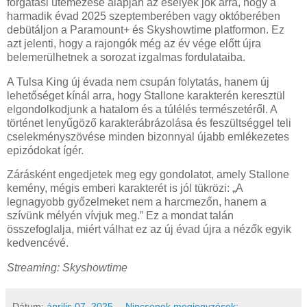
forgatási ütemezése alapján az esélyek jók arra, hogy a
harmadik évad 2025 szeptemberében vagy októberében
debütáljon a Paramount+ és Skyshowtime platformon. Ez
azt jelenti, hogy a rajongók még az év vége előtt újra
belemerülhetnek a sorozat izgalmas fordulataiba.
A Tulsa King új évada nem csupán folytatás, hanem új
lehetőséget kínál arra, hogy Stallone karakterén keresztül
elgondolkodjunk a hatalom és a túlélés természetéről. A
történet lenyűgöző karakterábrázolása és feszültséggel teli
cselekményszövése minden bizonnyal újabb emlékezetes
epizódokat ígér.
Zárásként engedjetek meg egy gondolatot, amely Stallone
kemény, mégis emberi karakterét is jól tükrözi: „A
legnagyobb győzelmeket nem a harcmezőn, hanem a
szívünk mélyén vívjuk meg.” Ez a mondat talán
összefoglalja, miért válhat ez az új évad újra a nézők egyik
kedvencévé.
Streaming: Skyshowtime
Dátum:
április 07, 2025
Nincsenek megjegyzések: