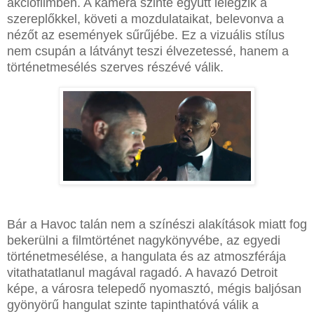
akciófilmben. A kamera szinte együtt lélegzik a
szereplőkkel, követi a mozdulataikat, belevonva a
nézőt az események sűrűjébe. Ez a vizuális stílus
nem csupán a látványt teszi élvezetessé, hanem a
történetmesélés szerves részévé válik.
Bár a Havoc talán nem a színészi alakítások miatt fog
bekerülni a filmtörténet nagykönyvébe, az egyedi
történetmesélése, a hangulata és az atmoszférája
vitathatatlanul magával ragadó. A havazó Detroit
képe, a városra telepedő nyomasztó, mégis baljósan
gyönyörű hangulat szinte tapinthatóvá válik a