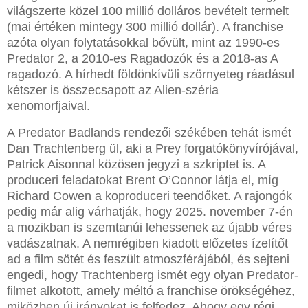
világszerte közel 100 millió dolláros bevételt termelt
(mai értéken mintegy 300 millió dollár). A franchise
azóta olyan folytatásokkal bővült, mint az 1990-es
Predator 2, a 2010-es Ragadozók és a 2018-as A
ragadozó. A hírhedt földönkívüli szörnyeteg ráadásul
kétszer is összecsapott az Alien-széria
xenomorfjaival.
A Predator Badlands rendezői székében tehát ismét
Dan Trachtenberg ül, aki a Prey forgatókönyvírójával,
Patrick Aisonnal közösen jegyzi a szkriptet is. A
produceri feladatokat Brent O’Connor látja el, míg
Richard Cowen a koproduceri teendőket. A rajongók
pedig már alig várhatják, hogy 2025. november 7-én
a mozikban is szemtanúi lehessenek az újabb véres
vadászatnak. A nemrégiben kiadott előzetes ízelítőt
ad a film sötét és feszült atmoszférájából, és sejteni
engedi, hogy Trachtenberg ismét egy olyan Predator-
filmet alkotott, amely méltó a franchise örökségéhez,
miközben új irányokat is felfedez. Ahogy egy régi