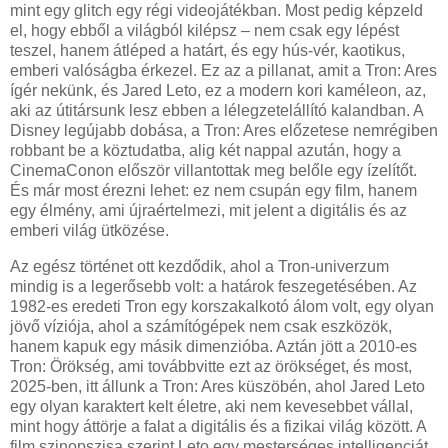
mint egy glitch egy régi videojátékban. Most pedig képzeld
el, hogy ebből a világból kilépsz – nem csak egy lépést
teszel, hanem átléped a határt, és egy hús-vér, kaotikus,
emberi valóságba érkezel. Ez az a pillanat, amit a Tron: Ares
ígér nekünk, és Jared Leto, ez a modern kori kaméleon, az,
aki az útitársunk lesz ebben a lélegzetelállító kalandban. A
Disney legújabb dobása, a Tron: Ares előzetese nemrégiben
robbant be a köztudatba, alig két nappal azután, hogy a
CinemaConon először villantottak meg belőle egy ízelítőt.
És már most érezni lehet: ez nem csupán egy film, hanem
egy élmény, ami újraértelmezi, mit jelent a digitális és az
emberi világ ütközése.
Az egész történet ott kezdődik, ahol a Tron-univerzum
mindig is a legerősebb volt: a határok feszegetésében. Az
1982-es eredeti Tron egy korszakalkotó álom volt, egy olyan
jövő víziója, ahol a számítógépek nem csak eszközök,
hanem kapuk egy másik dimenzióba. Aztán jött a 2010-es
Tron: Örökség, ami továbbvitte ezt az örökséget, és most,
2025-ben, itt állunk a Tron: Ares küszöbén, ahol Jared Leto
egy olyan karaktert kelt életre, aki nem kevesebbet vállal,
mint hogy áttörje a falat a digitális és a fizikai világ között. A
film szinopszisa szerint Leto egy mesterséges intelligenciát