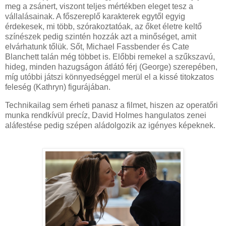
meg a zsánert, viszont teljes mértékben eleget tesz a
vállalásainak. A főszereplő karakterek egytől egyig
érdekesek, mi több, szórakoztatóak, az őket életre keltő
színészek pedig szintén hozzák azt a minőséget, amit
elvárhatunk tőlük. Sőt, Michael Fassbender és Cate
Blanchett talán még többet is. Előbbi remekel a szűkszavú,
hideg, minden hazugságon átlátó férj (George) szerepében,
míg utóbbi játszi könnyedséggel merül el a kissé titokzatos
feleség (Kathryn) figurájában.
Technikailag sem érheti panasz a filmet, hiszen az operatőri
munka rendkívül precíz, David Holmes hangulatos zenei
aláfestése pedig szépen aládolgozik az igényes képeknek.