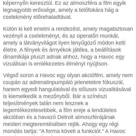
képernyőn keresztül. Ez az atmoszféra a film egyik
legnagyobb erőssége, amely a tetőfokára hág a
cselekmény előrehaladtával.
Külön ki kell emelni a rendezést, amely magabiztosan
vezényli a cselekményt, és az operatőri munkát,
amely a látványvilágot ilyen lenyűgöző módon kelti
életre. A fények és árnyékok játéka, a beállítások
dinamikája pluszt adnak ahhoz, hogy a Havoc egy
vizuálisan is emlékezetes élményt nyújtson.
Végső soron a Havoc egy olyan akciófilm, amely nem
csupán az adrenalinpumpáló jelenetekre fókuszál,
hanem egyedi hangulatával és stílusos vizualitásával
is kiemelkedik a mezőnyből. Bár a színészi
teljesítmények talán nem lesznek a
legemlékezetesebbek, a film ereje a lendületes
akcióban és a havazó Detroit atmoszférájának
mesteri megteremtésében rejlik. Ahogy egy régi
mondás tartja: "A forma követi a funkciót." A Havoc