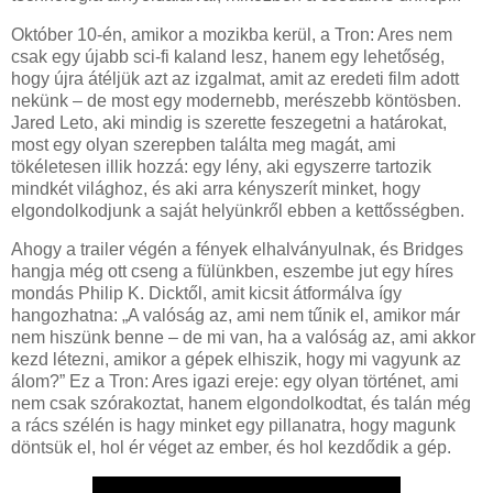
Október 10-én, amikor a mozikba kerül, a Tron: Ares nem
csak egy újabb sci-fi kaland lesz, hanem egy lehetőség,
hogy újra átéljük azt az izgalmat, amit az eredeti film adott
nekünk – de most egy modernebb, merészebb köntösben.
Jared Leto, aki mindig is szerette feszegetni a határokat,
most egy olyan szerepben találta meg magát, ami
tökéletesen illik hozzá: egy lény, aki egyszerre tartozik
mindkét világhoz, és aki arra kényszerít minket, hogy
elgondolkodjunk a saját helyünkről ebben a kettősségben.
Ahogy a trailer végén a fények elhalványulnak, és Bridges
hangja még ott cseng a fülünkben, eszembe jut egy híres
mondás Philip K. Dicktől, amit kicsit átformálva így
hangozhatna: „A valóság az, ami nem tűnik el, amikor már
nem hiszünk benne – de mi van, ha a valóság az, ami akkor
kezd létezni, amikor a gépek elhiszik, hogy mi vagyunk az
álom?” Ez a Tron: Ares igazi ereje: egy olyan történet, ami
nem csak szórakoztat, hanem elgondolkodtat, és talán még
a rács szélén is hagy minket egy pillanatra, hogy magunk
döntsük el, hol ér véget az ember, és hol kezdődik a gép.