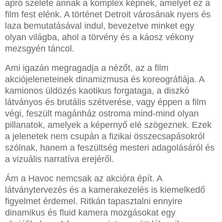
apró szelete annak a komplex képnek, amelyet ez a
film fest elénk. A történet Detroit városának nyers és
laza bemutatásával indul, bevezetve minket egy
olyan világba, ahol a törvény és a káosz vékony
mezsgyén táncol.
Ami igazán megragadja a nézőt, az a film
akciójeleneteinek dinamizmusa és koreográfiája. A
kamionos üldözés kaotikus forgataga, a diszkó
látványos és brutális szétverése, vagy éppen a film
végi, feszült magánház ostroma mind-mind olyan
pillanatok, amelyek a képernyő elé szögeznek. Ezek
a jelenetek nem csupán a fizikai összecsapásokról
szólnak, hanem a feszültség mesteri adagolásáról és
a vizuális narratíva erejéről.
Ám a Havoc nemcsak az akcióra épít. A
látványtervezés és a kamerakezelés is kiemelkedő
figyelmet érdemel. Ritkán tapasztalni ennyire
dinamikus és fluid kamera mozgásokat egy