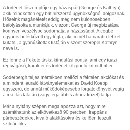
A történet főszereplője egy házaspár (George és Kathryn),
akik mindketten egy brit hírszerző ügynökségnél dolgoznak.
Hőseink magánéletét eddig még nem különösebben
befolyásolta a munkájuk, viszont George új megbízatása
könnyen veszélybe sodorhatja a házasságot. A cégbe
ugyanis beférkőzött egy tégla, akit minél hamarabb fel kell
kutatni, a gyanúsítottak listáján viszont szerepel Kathryn
neve is.
Ez lenne a Fekete táska kiindulási pontja, ami egy igazi
régivágású, karakter és történet központú krimi-thriller.
Soderbergh teljes mértékben mellőzi a féktelen akciókat és
a mindent leuraló látványelemeket és David Koepp
egyszerű, de annál működőképesebb forgatókönyvét végig
a realitás talaján (vagy legalábbis ahhoz közel) tartja.
Már a nyitány szépen megalapozza azt, hogy mire
számíthatunk az elkövetkező 90 percben: frappáns
párbeszédekre, kiváló alakításokra és kellően feszült
szituációkra.