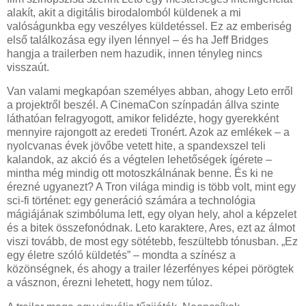
alakít, akit a digitális birodalomból küldenek a mi
valóságunkba egy veszélyes küldetéssel. Ez az emberiség
első találkozása egy ilyen lénnyel – és ha Jeff Bridges
hangja a trailerben nem hazudik, innen tényleg nincs
visszaút.
Van valami megkapóan személyes abban, ahogy Leto erről
a projektről beszél. A CinemaCon színpadán állva szinte
láthatóan felragyogott, amikor felidézte, hogy gyerekként
mennyire rajongott az eredeti Tronért. Azok az emlékek – a
nyolcvanas évek jövőbe vetett hite, a spandexszel teli
kalandok, az akció és a végtelen lehetőségek ígérete –
mintha még mindig ott motoszkálnának benne. És ki ne
érezné ugyanezt? A Tron világa mindig is több volt, mint egy
sci-fi történet: egy generáció számára a technológia
mágiájának szimbóluma lett, egy olyan hely, ahol a képzelet
és a bitek összefonódnak. Leto karaktere, Ares, ezt az álmot
viszi tovább, de most egy sötétebb, feszültebb tónusban. „Ez
egy életre szóló küldetés” – mondta a színész a
közönségnek, és ahogy a trailer lézerfényes képei pörögtek
a vásznon, érezni lehetett, hogy nem túloz.