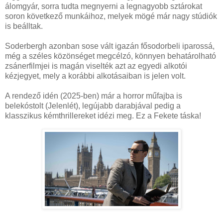
álomgyár, sorra tudta megnyerni a legnagyobb sztárokat
soron következő munkáihoz, melyek mögé már nagy stúdiók
is beálltak.
Soderbergh azonban sose vált igazán fősodorbeli iparossá,
még a széles közönséget megcélzó, könnyen behatárolható
zsánerfilmjei is magán viselték azt az egyedi alkotói
kézjegyet, mely a korábbi alkotásaiban is jelen volt.
A rendező idén (2025-ben) már a horror műfajba is
belekóstolt (Jelenlét), legújabb darabjával pedig a
klasszikus kémthrillereket idézi meg. Ez a Fekete táska!