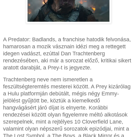
A Predator: Badlands, a franchise hatodik felvonása,
hamarosan a mozik vásznain idézi meg a rettegett
idegen vadászt, ezúttal Dan Trachtenberg
rendezésében, aki már a sorozat előző, kritikai sikert
aratott darabját, a Prey-t is jegyezte.
Trachtenberg neve nem ismeretlen a
feszültségteremtés mesterei között. A Prey kizárólag
a Hulu platformján debütált, mégis négy Emmy-
jelölést gyűjtött be, köztük a kiemelkedő
hangvágásért járó díjat is elnyerte. Korábbi
rendezései között olyan figyelemre méltó alkotások
szerepelnek, mint a rejtélyes 10 Cloverfield Lane,
valamint olyan népszerű sorozatok epizódjai, mint a
The Lost Symbol, a The Boys, a Black Mirror és a