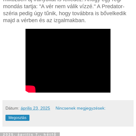
mondás tartja: "A vér nem válik vízzé." A Predator-
széria pedig úgy tűnik, hogy továbbra is bővelkedik
majd a vérben és az izgalmakban.
Dátum:
április 23, 2025
Nincsenek megjegyzések:
Megosztás
2025. április 7., hétfő