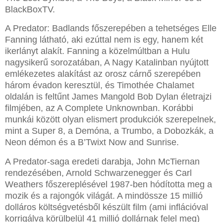
BlackBoxTV.
A Predator: Badlands főszerepében a tehetséges Elle
Fanning látható, aki ezúttal nem is egy, hanem két
ikerlányt alakít. Fanning a közelmúltban a Hulu
nagysikerű sorozatában, A Nagy Katalinban nyújtott
emlékezetes alakítást az orosz cárnő szerepében
három évadon keresztül, és Timothée Chalamet
oldalán is feltűnt James Mangold Bob Dylan életrajzi
filmjében, az A Complete Unknownban. Korábbi
munkái között olyan elismert produkciók szerepelnek,
mint a Super 8, a Demóna, a Trumbo, a Dobozkák, a
Neon démon és a B’Twixt Now and Sunrise.
A Predator-saga eredeti darabja, John McTiernan
rendezésében, Arnold Schwarzenegger és Carl
Weathers főszereplésével 1987-ben hódította meg a
mozik és a rajongók világát. A mindössze 15 millió
dolláros költségvetésből készült film (ami inflációval
korrigálva körülbelül 41 millió dollárnak felel meg)