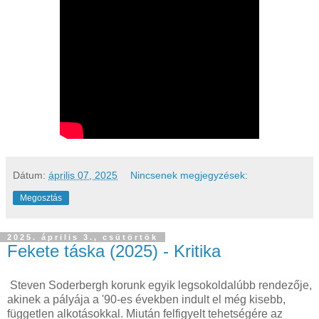
Dátum:
április 07, 2025
Nincsenek megjegyzések:
Megosztás
2025. április 3., csütörtök
Fekete táska (2025) - Kritika
Steven Soderbergh korunk egyik legsokoldalúbb rendezője,
akinek a pályája a '90-es években indult el még kisebb,
független alkotásokkal. Miután felfigyelt tehetségére az