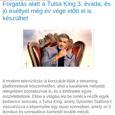
Forgatás alatt a Tulsa King 3. évada, és
jó eséllyel még év vége előtt el is
készülhet
A modern televíziózás új korszakát éljük a streaming
platformoknak köszönhetően, ahol a karakterek mélyebb
rétegekben bontakoznak ki, és a történetek egyre
összetettebbek. Ebbe a világba lép be ismét a nézők egyik
kedvence sorozata, a Tulsa King, amely Sylvester Stallone-t
visszahozza a képernyőre egy olyan szerepben, amely az ő
ikonikus és szimpatikus karrierjét tovább mélyíti.