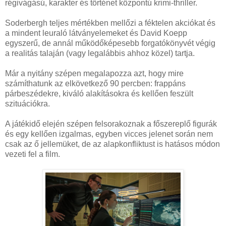
régivágású, karakter és történet központú krimi-thriller.
Soderbergh teljes mértékben mellőzi a féktelen akciókat és
a mindent leuraló látványelemeket és David Koepp
egyszerű, de annál működőképesebb forgatókönyvét végig
a realitás talaján (vagy legalábbis ahhoz közel) tartja.
Már a nyitány szépen megalapozza azt, hogy mire
számíthatunk az elkövetkező 90 percben: frappáns
párbeszédekre, kiváló alakításokra és kellően feszült
szituációkra.
A játékidő elején szépen felsorakoznak a főszereplő figurák
és egy kellően izgalmas, egyben vicces jelenet során nem
csak az ő jellemüket, de az alapkonfliktust is hatásos módon
vezeti fel a film.