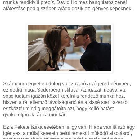
munka rendkívül precíz, David Holmes hangulatos zenei
aláfestése pedig szépen aládolgozik az igényes képeknek.
Számomra egyetlen dolog volt zavaró a végeredményben,
ez pedig maga Soderbergh stílusa. Az igazat megvallva,
sose tudtam igazán közel kerülni a rendező munkáihoz,
hiszen a rá jellemző távolságtartó és a kissé steril szerzői
eszköztár mindig meggátolta azt, hogy kellő hatást
gyakoroljanak rám a munkái.
Ez a Fekete táska esetében is így van. Hiába van itt szó egy
igényes, a műfaj keretein belül remekül működő alkotásról,