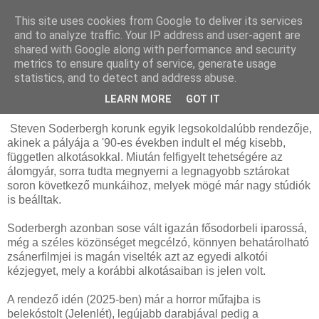
This site uses cookies from Google to deliver its services
and to analyze traffic. Your IP address and user-agent are
shared with Google along with performance and security
metrics to ensure quality of service, generate usage
statistics, and to detect and address abuse.
2025. április 3., csütörtök
Fekete táska (2025) - Kritika
LEARN MORE
GOT IT
Steven Soderbergh korunk egyik legsokoldalúbb rendezője,
akinek a pályája a '90-es években indult el még kisebb,
független alkotásokkal. Miután felfigyelt tehetségére az
álomgyár, sorra tudta megnyerni a legnagyobb sztárokat
soron következő munkáihoz, melyek mögé már nagy stúdiók
is beálltak.
Soderbergh azonban sose vált igazán fősodorbeli iparossá,
még a széles közönséget megcélzó, könnyen behatárolható
zsánerfilmjei is magán viselték azt az egyedi alkotói
kézjegyet, mely a korábbi alkotásaiban is jelen volt.
A rendező idén (2025-ben) már a horror műfajba is
belekóstolt (Jelenlét), legújabb darabjával pedig a