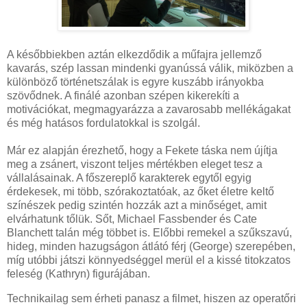
A későbbiekben aztán elkezdődik a műfajra jellemző
kavarás, szép lassan mindenki gyanússá válik, miközben a
különböző történetszálak is egyre kuszább irányokba
szövődnek. A finálé azonban szépen kikerekíti a
motivációkat, megmagyarázza a zavarosabb mellékágakat
és még hatásos fordulatokkal is szolgál.
Már ez alapján érezhető, hogy a Fekete táska nem újítja
meg a zsánert, viszont teljes mértékben eleget tesz a
vállalásainak. A főszereplő karakterek egytől egyig
érdekesek, mi több, szórakoztatóak, az őket életre keltő
színészek pedig szintén hozzák azt a minőséget, amit
elvárhatunk tőlük. Sőt, Michael Fassbender és Cate
Blanchett talán még többet is. Előbbi remekel a szűkszavú,
hideg, minden hazugságon átlátó férj (George) szerepében,
míg utóbbi játszi könnyedséggel merül el a kissé titokzatos
feleség (Kathryn) figurájában.
Technikailag sem érheti panasz a filmet, hiszen az operatőri