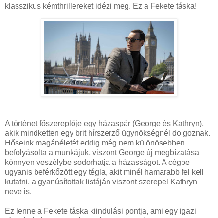
klasszikus kémthrillereket idézi meg. Ez a Fekete táska!
A történet főszereplője egy házaspár (George és Kathryn),
akik mindketten egy brit hírszerző ügynökségnél dolgoznak.
Hőseink magánéletét eddig még nem különösebben
befolyásolta a munkájuk, viszont George új megbízatása
könnyen veszélybe sodorhatja a házasságot. A cégbe
ugyanis beférkőzött egy tégla, akit minél hamarabb fel kell
kutatni, a gyanúsítottak listáján viszont szerepel Kathryn
neve is.
Ez lenne a Fekete táska kiindulási pontja, ami egy igazi