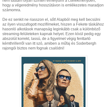
nem tudtam olyan szinten elmélyülni a cselekményben,
hogy a végeredmény hosszútávon is emlékezetes maradjon
számomra.
De ez senkit ne riasszon el, sőt! Alapból meg kell becsülni
az ilyen visszafogott mozifilmeket, hiszen a Fekete táskához
hasonló alkotások manapság leginkább csak a különböző
streaming-felületeken kapnak helyet. Ezen kívül pedig egy
abszolút korrekt, lassú, de a figyelmet végig fenttartó
kémthrillerről van itt szó, amiben a műfaj és Soderbergh
rajongói biztos nem fognak csalódni!