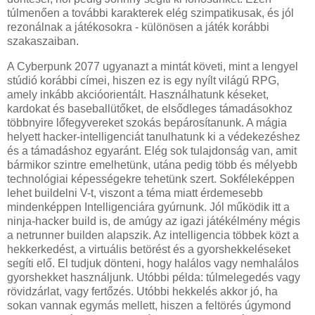
túlmenően a további karakterek elég szimpatikusak, és jól
rezonálnak a játékosokra - különösen a játék korábbi
szakaszaiban.
A Cyberpunk 2077 ugyanazt a mintát követi, mint a lengyel
stúdió korábbi címei, hiszen ez is egy nyílt világú RPG,
amely inkább akcióorientált. Használhatunk késeket,
kardokat és baseballütőket, de elsődleges támadásokhoz
többnyire lőfegyvereket szokás bepárosítanunk. A mágia
helyett hacker-intelligenciát tanulhatunk ki a védekezéshez
és a támadáshoz egyaránt. Elég sok tulajdonság van, amit
bármikor szintre emelhetünk, utána pedig több és mélyebb
technológiai képességekre tehetünk szert. Sokféleképpen
lehet buildelni V-t, viszont a téma miatt érdemesebb
mindenképpen Intelligenciára gyúrnunk. Jól működik itt a
ninja-hacker build is, de amúgy az igazi játékélmény mégis
a netrunner builden alapszik. Az intelligencia többek közt a
hekkerkedést, a virtuális betörést és a gyorshekkeléseket
segíti elő. El tudjuk dönteni, hogy halálos vagy nemhalálos
gyorshekket használjunk. Utóbbi példa: túlmelegedés vagy
rövidzárlat, vagy fertőzés. Utóbbi hekkelés akkor jó, ha
sokan vannak egymás mellett, hiszen a feltörés úgymond