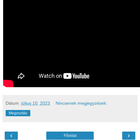
Dátum:
július 10, 2023
Nincsenek megjegyzések:
Megosztás
‹
›
Főoldal