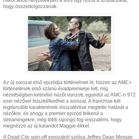
mikor adott helyzetekben a sors úgy hozta a szituációkat,
hogy összedolgozzanak.
Az új sorozat első epizódja történelmet írt, hiszen az AMC+
történetének első számú évadpremierje lett, míg
nézettségben kétmillió nézőt vonzott, egyedül az AMC-n 972
ezer nézővel büszkélkedhet a sorozat. A franchise két
legdurvább karakterének visszatérése megtette hatását a
nézőkre, és ahogy a premier epizód felkerül a
streamingekre, még több rajongó fog visszatérni, hogy
megnézze az új kalandot Maggie-ékkel.
A Dead City spin-off sorozatról szólva Jeffrey Dean Morgan