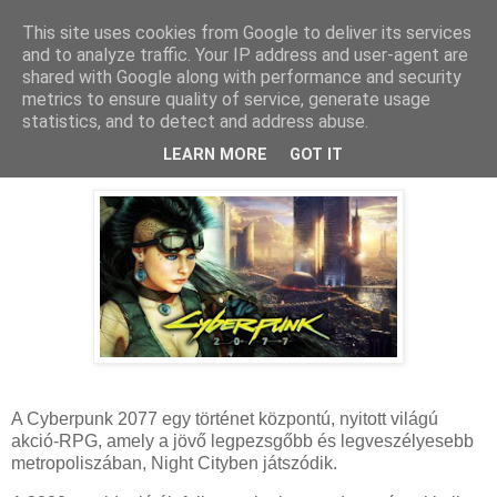
This site uses cookies from Google to deliver its services
and to analyze traffic. Your IP address and user-agent are
shared with Google along with performance and security
metrics to ensure quality of service, generate usage
statistics, and to detect and address abuse.
2023. július 10., hétfő
Cyberpunk 2077 - 2023 teszt
LEARN MORE
GOT IT
A Cyberpunk 2077 egy történet központú, nyitott világú
akció-RPG, amely a jövő legpezsgőbb és legveszélyesebb
metropoliszában, Night Cityben játszódik.