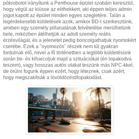
pókrobotot irányítunk a Penthouse épület szobáin keresztül,
hogy végül az kiüsse az elithekkert, aki éppen teljes admin
jogot kapott az épület minden egyes szegletére. Talán a
legérdekesebb küldetések azok, amikor BD-t szerkesztünk,
amiben egy személy pillanatának felvételébe merülhetünk
bele, miközben átélhetjük az adott személy reális
érzésvilágát, és a jelenetet pedig boncolgathatjuk nyomokért
cserébe. Ezek a "nyomozós" részek nem túl gyakran
fordulnak elő, mivel a fő történetben a legtöbb küldetésünk
során be- és kiharcoljuk majd a szituációkat (én lopakodva
teszem), vagy hosszas autós utakat teszünk más NPC-kkel,
de örülni fogunk éppen ezért, hogy léteznek, csak azért,
hogy megszakítsák a lövöldözést/lopakodást.