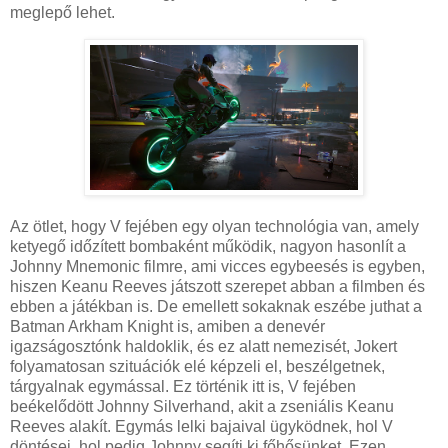
meglepő lehet.
Az ötlet, hogy V fejében egy olyan technológia van, amely
ketyegő időzített bombaként működik, nagyon hasonlít a
Johnny Mnemonic filmre, ami vicces egybeesés is egyben,
hiszen Keanu Reeves játszott szerepet abban a filmben és
ebben a játékban is. De emellett sokaknak eszébe juthat a
Batman Arkham Knight is, amiben a denevér
igazságosztónk haldoklik, és ez alatt nemezisét, Jokert
folyamatosan szituációk elé képzeli el, beszélgetnek,
tárgyalnak egymással. Ez történik itt is, V fejében
beékelődött Johnny Silverhand, akit a zseniális Keanu
Reeves alakít. Egymás lelki bajaival ügyködnek, hol V
döntései, hol pedig Johnny segíti ki főhősünket. Ezen