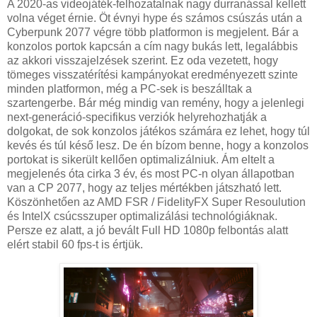
A 2020-as videojáték-felhozatalnak nagy durranással kellett
volna véget érnie. Öt évnyi hype és számos csúszás után a
Cyberpunk 2077 végre több platformon is megjelent. Bár a
konzolos portok kapcsán a cím nagy bukás lett, legalábbis
az akkori visszajelzések szerint. Ez oda vezetett, hogy
tömeges visszatérítési kampányokat eredményezett szinte
minden platformon, még a PC-sek is beszálltak a
szartengerbe. Bár még mindig van remény, hogy a jelenlegi
next-generáció-specifikus verziók helyrehozhatják a
dolgokat, de sok konzolos játékos számára ez lehet, hogy túl
kevés és túl késő lesz. De én bízom benne, hogy a konzolos
portokat is sikerült kellően optimalizálniuk. Ám eltelt a
megjelenés óta cirka 3 év, és most PC-n olyan állapotban
van a CP 2077, hogy az teljes mértékben játszható lett.
Köszönhetően az AMD FSR / FidelityFX Super Resoulution
és IntelX csúcsszuper optimalizálási technológiáknak.
Persze ez alatt, a jó bevált Full HD 1080p felbontás alatt
elért stabil 60 fps-t is értjük.