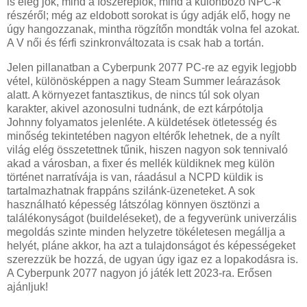
is elég jók, mind a főszereplők, mind a különböző NPC-k
részéről; még az eldobott sorokat is úgy adják elő, hogy ne
úgy hangozzanak, mintha rögzítőn mondták volna fel azokat.
A V női és férfi szinkronváltozata is csak hab a tortán.
Jelen pillanatban a Cyberpunk 2077 PC-re az egyik legjobb
vétel, különösképpen a nagy Steam Summer leárazások
alatt. A környezet fantasztikus, de nincs túl sok olyan
karakter, akivel azonosulni tudnánk, de ezt kárpótolja
Johnny folyamatos jelenléte. A küldetések ötletesség és
minőség tekintetében nagyon eltérők lehetnek, de a nyílt
világ elég összetettnek tűnik, hiszen nagyon sok tennivaló
akad a városban, a fixer és mellék küldiknek meg külön
történet narratívája is van, ráadásul a NCPD küldik is
tartalmazhatnak frappáns szilánk-üzeneteket. A sok
használható képesség látszólag könnyen ösztönzi a
találékonyságot (buildeléseket), de a fegyverünk univerzális
megoldás szinte minden helyzetre tökéletesen megállja a
helyét, pláne akkor, ha azt a tulajdonságot és képességeket
szerezzük be hozzá, de ugyan úgy igaz ez a lopakodásra is.
A Cyberpunk 2077 nagyon jó játék lett 2023-ra. Erősen
ajánljuk!