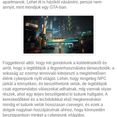
apartmanok. Lehet itt is házikót vásárolni, persze nem
annyit, mint mondjuk egy GTA-ban.
Függetlenül attól, hogy mit gondolunk a küldetésekről és
arról, hogy a legtöbbjük a fegyverhasználatra támaszkodik, a
sokaság az ezernyi tennivaló kiterjeszti a meglehetősen
élénk cyberpunk nyílt világot. Lehet, hogy rengeteg NPC
járkál a környéken, és beszélhetünk velük, de legtöbbjük
csak egymondatos válaszokat adhatnak, míg vannak olyan
részek, ahol egy teljes beszélgetést ki tudunk hallgatni. A
kereskedőkkel és a techdokikkal első megkereséskor
mindig el tudunk velük hosszasan csevegni, és ezek a
dolgok nagyban hozzájárulnak ahhoz, hogy könnyedén
beszippantson minket a cyberpunk világába.