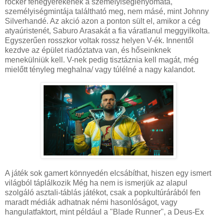
rocker fenegyerekének a személyiséglenyomata,
személyiségmintája találtható meg, nem másé, mint Johnny
Silverhandé. Az akció azon a ponton sült el, amikor a cég
atyaúristenét, Saburo Arasakát a fia váratlanul meggyilkolta.
Egyszerűen rosszkor voltak rossz helyen V-ék. Innentől
kezdve az épület riadóztatva van, és hőseinknek
menekülniük kell. V-nek pedig tisztáznia kell magát, még
mielőtt tényleg meghalna/ vagy túlélné a nagy kalandot.
A játék sok gamert könnyedén elcsábíthat, hiszen egy ismert
világból táplálkozik Még ha nem is ismerjük az alapul
szolgáló asztali-táblás játékot, csak a popkultúrárából fen
maradt médiák adhatnak némi hasonlóságot, vagy
hangulatfaktort, mint például a "Blade Runner", a Deus-Ex