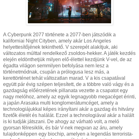
A Cyberpunk 2077 története a 2077-ben játszódik a
kaliforniai Night Cityben, amely akár Los Angeles
helyettesítőjének tekinthető. V szerepét alakítjuk, aki
változatos múlttal rendelkező zsoldos-hekker. A játék kezdés
elején eldönthetjük milyen elő-élettel kezdjünk V-vel, de az
égadta világon semmilyen befolyása nem lesz a
történetmódnak, csupán a prólogusa lesz más, a
kerettörténet tehát változatlan marad. V a kis csapatával
együtt pár évig szépen teljesített, de a többre való vágy és a
gazdagság előérzetének pillanata vezette a csapatot egy
nagy melóhoz, amely az egyik legnagyobb megacéget érinti,
a japán Arasaka multi konglomerátumcéget, amely a
technologiájukkal képes irányítani akár a gazdag és hitvány
fizetők életét és halálát. Ezzel a technologiával akár a halált
is ki tudják játszani. De ahogy az várható volt, a meló
gyorsan félresiklik, és bár V-nek megvan az áru, amely
tulajdonképpen egy biochip, amelyen a legendás terrorista-