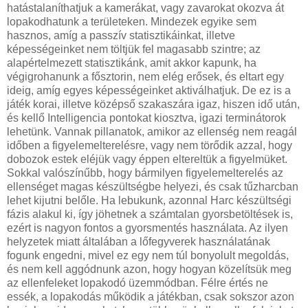
hatástalaníthatjuk a kamerákat, vagy zavarokat okozva át
lopakodhatunk a területeken. Mindezek egyike sem
hasznos, amíg a passzív statisztikáinkat, illetve
képességeinket nem töltjük fel magasabb szintre; az
alapértelmezett statisztikánk, amit akkor kapunk, ha
végigrohanunk a fősztorin, nem elég erősek, és eltart egy
ideig, amíg egyes képességeinket aktiválhatjuk. De ez is a
játék korai, illetve középső szakaszára igaz, hiszen idő után,
és kellő Intelligencia pontokat kiosztva, igazi terminátorok
lehetünk. Vannak pillanatok, amikor az ellenség nem reagál
időben a figyelemelterelésre, vagy nem törődik azzal, hogy
dobozok estek eléjük vagy éppen eltereltük a figyelmüket.
Sokkal valószínűbb, hogy bármilyen figyelemelterelés az
ellenséget magas készültségbe helyezi, és csak tűzharcban
lehet kijutni belőle. Ha lebukunk, azonnal Harc készültségi
fázis alakul ki, így jöhetnek a számtalan gyorsbetöltések is,
ezért is nagyon fontos a gyorsmentés használata. Az ilyen
helyzetek miatt általában a lőfegyverek használatának
fogunk engedni, mivel ez egy nem túl bonyolult megoldás,
és nem kell aggódnunk azon, hogy hogyan közelítsük meg
az ellenfeleket lopakodó üzemmódban. Félre értés ne
essék, a lopakodás működik a játékban, csak sokszor azon