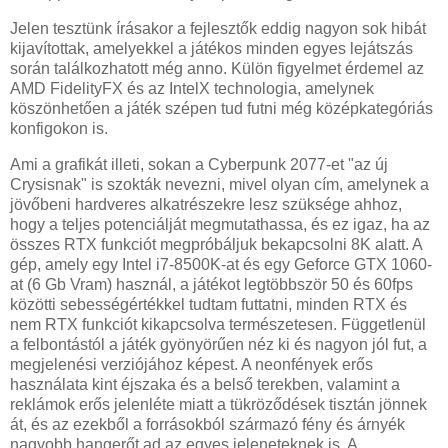
Jelen tesztünk írásakor a fejlesztők eddig nagyon sok hibát
kijavítottak, amelyekkel a játékos minden egyes lejátszás
során találkozhatott még anno. Külön figyelmet érdemel az
AMD FidelityFX és az IntelX technologia, amelynek
köszönhetően a játék szépen tud futni még középkategóriás
konfigokon is.
Ami a grafikát illeti, sokan a Cyberpunk 2077-et "az új
Crysisnak" is szokták nevezni, mivel olyan cím, amelynek a
jövőbeni hardveres alkatrészekre lesz szüksége ahhoz,
hogy a teljes potenciálját megmutathassa, és ez igaz, ha az
összes RTX funkciót megpróbáljuk bekapcsolni 8K alatt. A
gép, amely egy Intel i7-8500K-at és egy Geforce GTX 1060-
at (6 Gb Vram) használ, a játékot legtöbbször 50 és 60fps
közötti sebességértékkel tudtam futtatni, minden RTX és
nem RTX funkciót kikapcsolva természetesen. Függetlenül
a felbontástól a játék gyönyörűen néz ki és nagyon jól fut, a
megjelenési verziójához képest. A neonfények erős
használata kint éjszaka és a belső terekben, valamint a
reklámok erős jelenléte miatt a tükröződések tisztán jönnek
át, és az ezekből a forrásokból származó fény és árnyék
nagyobb hangerőt ad az egyes jeleneteknek is. A