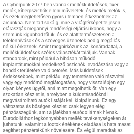
A Cyberpunk 2077-ben vannak mellékküldetések, fixer
melók, kíberpszichók elleni műveletek, és mellék melók is,
és ezek meglehetősen gyors ütemben érkezhetnek az
arcunkba. Nem tart sokáig, mire a világtérképet teljesen
elárasztják megannyi rendőrségi eljárási ikonok, hogy a
szemünk kigubbad tőlük, és ez alatt természetesen a
telefonhívások és a szöveges üzenetek pedig megállás
nélkül érkeznek. Amint megbirkózunk az ikonáradattal, a
mellékküldetések széles választékát találjuk. Vannak
standardok, mint például a hibásan működő
implantátumokkal rendelkező pszichók levadászása vagy a
bandák területére való betörés. Más küldetések
érdekesebbek, mint például egy temetésen való részvétel
vagy egy rendőrnő meglátogatása, hogy visszalépjen egy
olyan kényes ügytől, ami miatt megölhetik őt. Van egy
szokatlan készlet is, amelyben a küldetésadóknál
megvásárolható autók listáját kell kipipálnunk. Ez egy
változatos és bőséges készlet, csak legyen elég
pénzösszegünk, amit a játékban euródollárnak hívnak.
Euródollárhoz legkönnyebben mellék tevékenységeken át
juthatunk, valamint a lootok értékének eladása is hatalmasat
segíthet pénzértékünk növelésére. És végül maradtak az