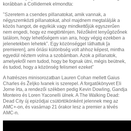
korábban a Collidernek elmondta:
"Szeretem a csendes pillanatokat, amik vannak, a
négyszemközti pillanatokat, ahol majdnem megtalálják a
közös hangot, de egyikük vagy mindkettőjük egyszerűen
nem engedi, hogy ez megtörténjen. Nézőként lenyűgözőnek
találom, hogy lehetőségem van arra, hogy végig ezekben a
jelenetekben lehetek". Egy közönséggel láthattuk [a
premieren], ami óriási különbség volt ahhoz képest, mintha
egyedül néztem volna a szobámban. Azok a pillanatok,
amelyekről nem tudod, hogy be fognak ütni, mégis beütnek,
és tudod, hogy a közönség felismeri ezeket"
A hatrészes minisorozatban Lauren Cohan mellett Gaius
Charles és Željko Ivanek is szerepel. A forgatókönyvet Eli
Jorne írta, a rendezői székben pedig Kevin Dowling, Gandja
Monteiro és Loren Yaconelli ülnek. A The Walking Dead:
Dead City új epizódjai csütörtökönként jelennek meg az
AMC+-on, és vasárnap 21 órakor lesz a premier a tévés
AMC-n.