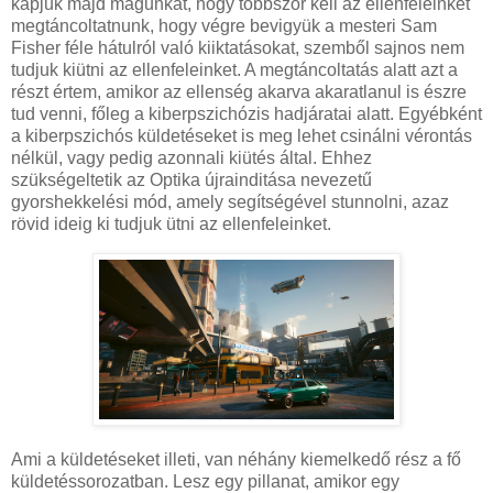
kapjuk majd magunkat, hogy többször kell az ellenfeleinket
megtáncoltatnunk, hogy végre bevigyük a mesteri Sam
Fisher féle hátulról való kiiktatásokat, szemből sajnos nem
tudjuk kiütni az ellenfeleinket. A megtáncoltatás alatt azt a
részt értem, amikor az ellenség akarva akaratlanul is észre
tud venni, főleg a kiberpszichózis hadjáratai alatt. Egyébként
a kiberpszichós küldetéseket is meg lehet csinálni vérontás
nélkül, vagy pedig azonnali kiütés által. Ehhez
szükségeltetik az Optika újrainditása nevezetű
gyorshekkelési mód, amely segítségével stunnolni, azaz
rövid ideig ki tudjuk ütni az ellenfeleinket.
Ami a küldetéseket illeti, van néhány kiemelkedő rész a fő
küldetéssorozatban. Lesz egy pillanat, amikor egy