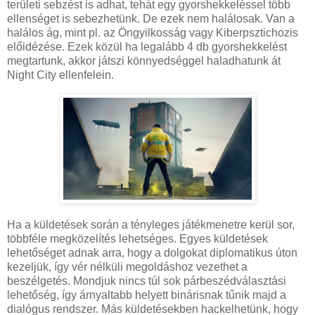
területi sebzést is adhat, tehát egy gyorshekkeléssel több
ellenséget is sebezhetünk. De ezek nem halálosak. Van a
halálos ág, mint pl. az Öngyilkosság vagy Kiberpsztichozis
előidézése. Ezek közül ha legalább 4 db gyorshekkelést
megtartunk, akkor játszi könnyedséggel haladhatunk át
Night City ellenfelein.
Ha a küldetések során a tényleges játékmenetre kerül sor,
többféle megközelítés lehetséges. Egyes küldetések
lehetőséget adnak arra, hogy a dolgokat diplomatikus úton
kezeljük, így vér nélküli megoldáshoz vezethet a
beszélgetés. Mondjuk nincs túl sok párbeszédválasztási
lehetőség, így árnyaltabb helyett binárisnak tűnik majd a
dialógus rendszer. Más küldetésekben hackelhetünk, hogy