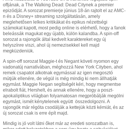
offjának, a The Walking Dead: Dead Citynek a premier
epizódját. A sorozat premierje június 18-án rajtolt el az AMC-
n és a Disney+ streaming szolgáltatásán, amely
meglehetősen lelkes kritikákat és epikus nézettségi
számokat kapott, most pedig online is elérhető, hogy a fanok
beleássák magukat egy újabb, külön kalandba. A spin-off
sorozat a rajongók által kedvelt karaktereket egy új
helyszínre viszi, ahol új nemezisekkel kell majd
megküzdeniük.
A spin-off sorozat Maggie-t és Negant követi nyomon egy
vadonatúj narratívában, méghozzá New York Cityben, ahol
remek csapatot alkotnak egymással az igen megosztó
mútjúk ellenére, de végül is még mindig ki nem állhatják
egymást. Maggie Negan segítségét kéri, hogy megmentse
elrabolt fiát, Hershelt, és annak ellenére, hogy a poszt-
apokaliptikus világban folyamatosan megpróbálják megölni
egymást, ismét kénytelenek együtt összedolgozni. A
rajongók már régóta csodálják a kettejük közti kémiát, és az
új sorozat csak is erre épít majd.
Mindig is jó volt látni őket már az eredeti sorozatban is,