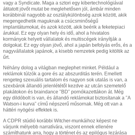
vagy a Syndicate. Maga a sztori egy kibertechnológiával
átitatott jövőt mutat be meglehetősen jól, ámbár minden
korábbinál nagyobb az osztálykülönbség azok között, akik
megengedhetik maguknak a csúcsminőségű
implantátumokat, és azok között, akik beérik a feketepiaci
árukkal. Ez egy olyan hely és idő, ahol a hivatalos
kormányok helyett vállalatok és multiscégek irányítják a
dolgokat. Ez egy olyan jövő, ahol a japán befolyás erős, és a
nagyvállalatok japánok, a kisebb nemzetek pedig kitöltik az
űrt.
Néhány dolog a világban meglephet minket. Például a
reklámok túlzók a gore és az abszurditás terén. Emellett
rengeteg szexuális tartalom és nagyon sok utalás is van, a
szexbárok állandó jelenlététől kezdve az utcán szemetelő
plakátokon és braindance "BD" pornókazettákon át. Még
egy dildóbolt is van, és állandó reklámokat biztosítanak a "A
Watson-i kurva" című népszerű műsornak. Még ott van a
háttéri nyögési effektek is.
A CDPR stúdió korábbi Witcher-munkáihoz képest ne
várjunk mélyebb narratívára, viszont ennek ellenére
számíthatunk arra, hogy a történet és az epilógus lezárása