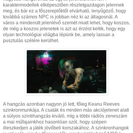
karaktermodellek elképesztően részletgazdagon jelennek
meg, és bár ez a főszereplőktől elvárható, lenyűgöző, hogy
továbbá számos NPC is jobban néz ki az átlagosnál. A
város a mindenütt jelenlévő szemét miatt lehet, hogy koszos,
de még a koszos jelenetek is azt az érzést keltik, hogy egy
olyan technológiai világba lépünk be, amely lassan a
pusztulás szélére kerülhet.
A hangzás azonban nagyon jó lett, főleg Keanu Reeves
szinkronmunkája. A csaták és minden más akciójelenet alatt
a súlyos szintihangzás kiváló, míg a többi rádiós zeneszám
a mai műfajainkhoz hasonlóan szól, hogy szépen
illeszkedjen a játék jövőbeli korszakához. A szinkronhangok