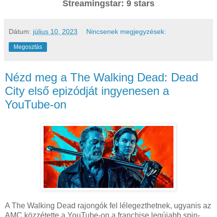
Streamingstar: 9 stars
Dátum:
július 10, 2023
Nincsenek megjegyzések:
Megosztás
Nézd meg a The Walking Dead: Dead
City első epizódját ingyenesen a
YouTube-on
A The Walking Dead rajongók fel lélegezthetnek, ugyanis az
AMC közzétette a YouTube-on a franchise legújabb spin-