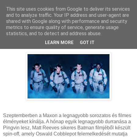
This site uses cookies from Google to deliver its services
and to analyze traffic. Your IP address and user-agent are
shared with Google along with performance and security
metrics to ensure quality of service, generate usage
statistics, and to detect and address abuse.
2024. augusztus 28., szerda
MAX - szeptemberi ajánló
LEARN MORE
GOT IT
Szeptemberben a Maxon a legnagyobb sorozatos és filmes
élményeket kínálja. A hónap egyik legnagyobb durranása a
Pingvin lesz, Matt Reeves sikeres Batman filmjéből készült
spin-off, amely Oswald Cobblepot felemelkedését mutatja