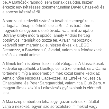
be. A Maffiózók rajongói sem fognak csalódni, hiszen
érkezik egy két részes dokumentumfilm David Chase-ről és
a sorozat készítéséről.
A sorozatok kedvelői számára további csemegéket is
tartogat a hónap: elérhető lesz a Brilliáns barátnőm
negyedik és egyben utolsó évada, valamint az újabb
Botrány királyi módra epizód, amely András herceg
botrányos interjúját dolgozza fel. A rajzfilmsorozatok
kedvelői sem maradnak le, hiszen érkezik a LEGO
Dreamzzz, a Batwheels új évadai, valamint a felnőtteknek
szóló Uzumaki anime.
A filmek terén is bőven lesz miből válogatni. A klasszikusok
kedvelői újraélhetik a Beetlejuice, a Szellemirtók és a Carrie
történeteit, míg a modernebb filmek közül kiemelkedik az
Álmaid hőse Nicholas Cage-dzsel, az Emlékeink Jessica
Chastainnel és Peter Sarsgaarddal, valamint a Club Zero. A
magyar filmek közül a Lefkovicsék gyászolnak is elérhető
lesz.
A Max szeptemberben tehát egy igazán színes kínálattal
várja a nézőket, legyen szó sorozatokról, filmekről vagy