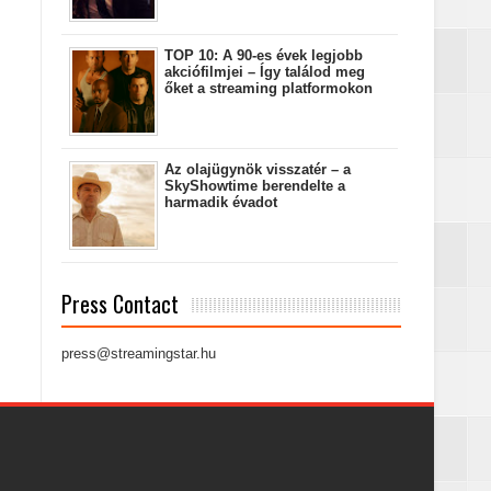
TOP 10: A 90-es évek legjobb
akciófilmjei – Így találod meg
őket a streaming platformokon
Az olajügynök visszatér – a
SkyShowtime berendelte a
harmadik évadot
Press Contact
press@streamingstar.hu