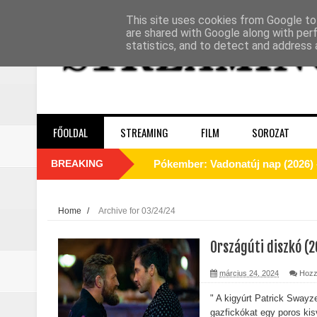
This site uses cookies from Google to 
are shared with Google along with per
statistics, and to detect and address 
FŐOLDAL
STREAMING
FILM
SOROZAT
BREAKING
Pókember: Vadonatúj nap (2026) -
A Dutton‑birtok szezonja félbevá
La’an szíve Torontóban tört össze
Home
/
Archive for 03/24/24
Motor City (2025) - Kritika
Országúti diszkó (2
Odüsszeia (2026) - Kritika
március 24, 2024
Hozz
Egy kulcsszereplő biztosan távozi
" A kigyúrt Patrick Swayze
gazfickókat egy poros kis