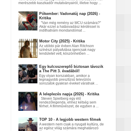
merészebb kaszkadőr mutatványairól, illetve hogy ...
Pókember: Vadonatúj nap (2026) -
nt egy Netflix‑fantasy
Kritika
"Van még remény az MCU-számára?"
Akár ezzel a hatásvadász kérdéssel is
indíthatnám mondandómat ...
Motor City (2025) - Kritika
a égett
Az utóbbi pár évben Alan Ritchson
színészi pályafutása igencsak nagy
lendületet vett, köszönhetően ...
Egy kulcsszereplő biztosan távozik
a The Pitt 3. évadából!
Egy olyan korszakban, amikor a
legnagyobb presztízsű televíziós
sorozatok gyakran éveket váratnak ...
A leleplezés napja (2026) - Kritika
Steven Spielberg egy élő
rendezőlegenda, ehhez kétség sem
férhet. A filmművészet, de egyben a ...
TOP 10 - A legjobb western filmek
A western nem csak a nyugati kultúra, de
az egész világ számára meghatározó