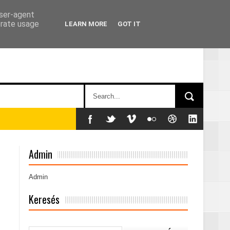
user-agent
erate usage
LEARN MORE
GOT IT
án
Admin
Admin
Keresés