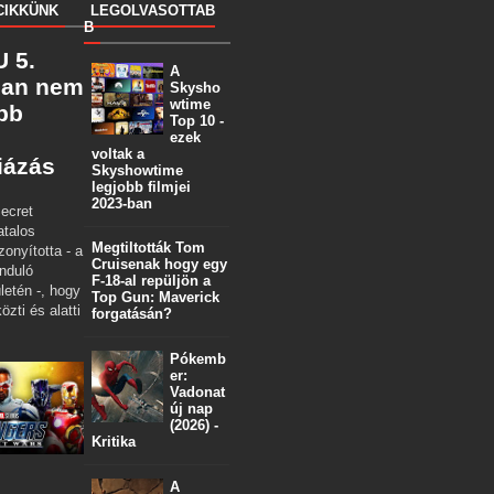
CIKKÜNK
LEGOLVASOTTAB
B
 5.
A
ban nem
Skysho
wtime
öbb
Top 10 -
ezek
voltak a
iázás
Skyshowtime
legjobb filmjei
2023-ban
ecret
atalos
Megtiltották Tom
zonyította - a
Cruisenak hogy egy
nduló
F-18-al repüljön a
letén -, hogy
Top Gun: Maverick
özti és alatti
forgatásán?
Pókemb
er:
Vadonat
új nap
(2026) -
Kritika
A