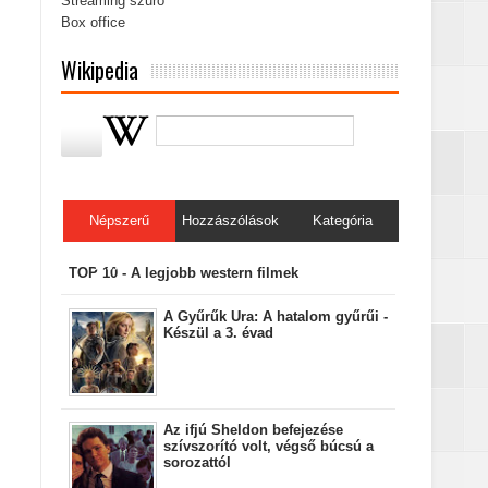
Streaming szűrő
Box office
Wikipedia
Népszerű
Hozzászólások
Kategória
bejegyzések
TOP 10 - A legjobb western filmek
A Gyűrűk Ura: A hatalom gyűrűi -
Készül a 3. évad
Az ifjú Sheldon befejezése
szívszorító volt, végső búcsú a
sorozattól