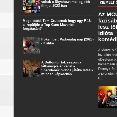
voltak a Skyshowtime legjobb
KIEMELT 
filmjei 2023-ban
Az MCU
fázisá
Megtiltották Tom Cruisenak hogy egy F-18-
al repüljön a Top Gun: Maverick
lesz t
forgatásán?
idióta
koméd
Pókember: Vadonatúj nap (2026)
- Kritika
A Marvel's S
invasion hiv
előzetese bi
A Dutton‑birtok szezonja
hamarosan i
félbevágva ér véget –
Disney+ felü
Sheridanék óvatos játéka látszik
a jelenetek k
minden képkockán
k...