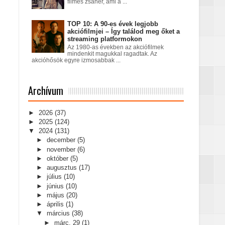
filmes zsáner, ami a ...
TOP 10: A 90-es évek legjobb
akciófilmjei – Így találod meg őket a
streaming platformokon
Az 1980-as években az akciófilmek
mindenkit magukkal ragadtak. Az
akcióhősök egyre izmosabbak ...
Archívum
►
2026
(37)
►
2025
(124)
▼
2024
(131)
►
december
(5)
►
november
(6)
►
október
(5)
►
augusztus
(17)
►
július
(10)
►
június
(10)
►
május
(20)
►
április
(1)
▼
március
(38)
►
márc. 29
(1)