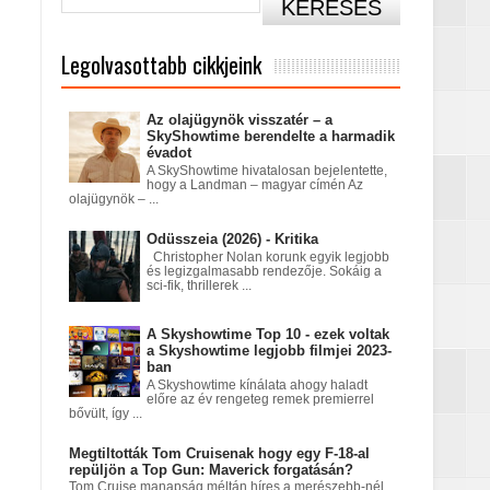
Legolvasottabb cikkjeink
Az olajügynök visszatér – a
SkyShowtime berendelte a harmadik
évadot
A SkyShowtime hivatalosan bejelentette,
hogy a Landman – magyar címén Az
olajügynök – ...
című sorozatban
Odüsszeia (2026) - Kritika
Christopher Nolan korunk egyik legjobb
és legizgalmasabb rendezője. Sokáig a
sci-fik, thrillerek ...
A Skyshowtime Top 10 - ezek voltak
a Skyshowtime legjobb filmjei 2023-
ban
A Skyshowtime kínálata ahogy haladt
előre az év rengeteg remek premierrel
bővült, így ...
tatódna tovább?
Megtiltották Tom Cruisenak hogy egy F-18-al
repüljön a Top Gun: Maverick forgatásán?
Tom Cruise manapság méltán híres a merészebb-nél