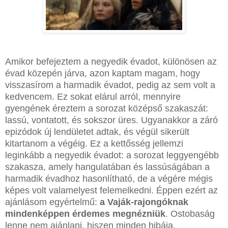
Amikor befejeztem a negyedik évadot, különösen az
évad közepén járva, azon kaptam magam, hogy
visszasírom a harmadik évadot, pedig az sem volt a
kedvencem. Ez sokat elárul arról, mennyire
gyengének éreztem a sorozat középső szakaszát:
lassú, vontatott, és sokszor üres. Ugyanakkor a záró
epizódok új lendületet adtak, és végül sikerült
kitartanom a végéig. Ez a kettősség jellemzi
leginkább a negyedik évadot: a sorozat leggyengébb
szakasza, amely hangulatában és lassúságában a
harmadik évadhoz hasonlítható, de a végére mégis
képes volt valamelyest felemelkedni. Éppen ezért az
ajánlásom egyértelmű:
a Vaják-rajongóknak
mindenképpen érdemes megnézniük
. Ostobaság
lenne nem ajánlani, hiszen minden hibája,