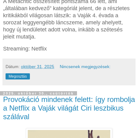
A Metacritic összesített pontszáma 66 lett, ami
„általában kedvező” kategóriát jelent, de a részletes
kritikákból világosan látszik: a Vaják 4. évada a
sorozat leggyengébb láncszeme, amely ahelyett,
hogy új lendületet adott volna, inkább a szétesés
jeleit mutatja.
Streaming: Netflix
Dátum:
október 31, 2025
Nincsenek megjegyzések:
Megosztás
2025. október 30., csütörtök
Provokáció mindenek felett: így rombolja
a Netflix a Vaják világát Ciri leszbikus
szálával