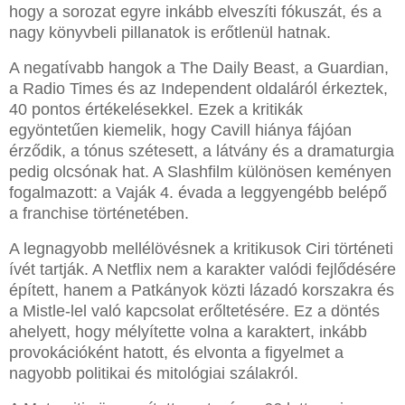
hogy a sorozat egyre inkább elveszíti fókuszát, és a
nagy könyvbeli pillanatok is erőtlenül hatnak.
A negatívabb hangok a The Daily Beast, a Guardian,
a Radio Times és az Independent oldaláról érkeztek,
40 pontos értékelésekkel. Ezek a kritikák
egyöntetűen kiemelik, hogy Cavill hiánya fájóan
érződik, a tónus szétesett, a látvány és a dramaturgia
pedig olcsónak hat. A Slashfilm különösen keményen
fogalmazott: a Vaják 4. évada a leggyengébb belépő
a franchise történetében.
A legnagyobb mellélövésnek a kritikusok Ciri történeti
ívét tartják. A Netflix nem a karakter valódi fejlődésére
épített, hanem a Patkányok közti lázadó korszakra és
a Mistle-lel való kapcsolat erőltetésére. Ez a döntés
ahelyett, hogy mélyítette volna a karaktert, inkább
provokációként hatott, és elvonta a figyelmet a
nagyobb politikai és mitológiai szálakról.