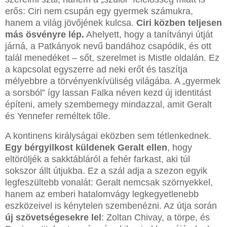
erős: Ciri nem csupán egy gyermek számukra,
hanem a világ jövőjének kulcsa.
Ciri közben teljesen
más ösvényre lép.
Ahelyett, hogy a tanítványi útját
járná, a Patkányok nevű bandához csapódik, és ott
talál menedéket – sőt, szerelmet is Mistle oldalán. Ez
a kapcsolat egyszerre ad neki erőt és taszítja
mélyebbre a törvényenkívüliség világába. A „gyermek
a sorsból” így lassan Falka néven kezd új identitást
építeni, amely szembemegy mindazzal, amit Geralt
és Yennefer reméltek tőle.
A kontinens királyságai eközben sem tétlenkednek.
Egy bérgyilkost küldenek Geralt ellen
, hogy
eltöröljék a sakktábláról a fehér farkast, aki túl
sokszor állt útjukba. Ez a szál adja a szezon egyik
legfeszültebb vonalát: Geralt nemcsak szörnyekkel,
hanem az emberi hatalomvágy legkegyetlenebb
eszközeivel is kénytelen szembenézni. Az útja során
új szövetségesekre lel
: Zoltan Chivay, a törpe, és