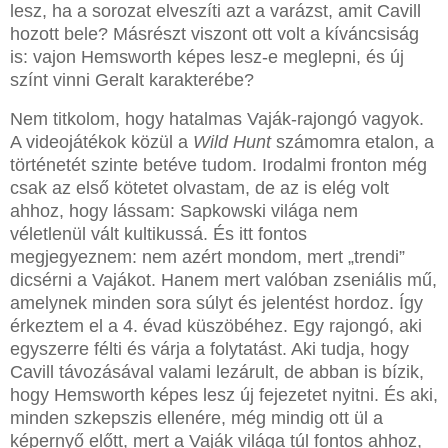
lesz, ha a sorozat elveszíti azt a varázst, amit Cavill
hozott bele? Másrészt viszont ott volt a kíváncsiság
is: vajon Hemsworth képes lesz-e meglepni, és új
színt vinni Geralt karakterébe?
Nem titkolom, hogy hatalmas Vaják-rajongó vagyok.
A videojátékok közül a
Wild Hunt
számomra etalon, a
történetét szinte betéve tudom. Irodalmi fronton még
csak az első kötetet olvastam, de az is elég volt
ahhoz, hogy lássam: Sapkowski világa nem
véletlenül vált kultikussá. És itt fontos
megjegyeznem: nem azért mondom, mert „trendi”
dicsérni a Vajákot. Hanem mert valóban zseniális mű,
amelynek minden sora súlyt és jelentést hordoz. Így
érkeztem el a 4. évad küszöbéhez. Egy rajongó, aki
egyszerre félti és várja a folytatást. Aki tudja, hogy
Cavill távozásával valami lezárult, de abban is bízik,
hogy Hemsworth képes lesz új fejezetet nyitni. És aki,
minden szkepszis ellenére, még mindig ott ül a
képernyő előtt, mert a Vaják világa túl fontos ahhoz,