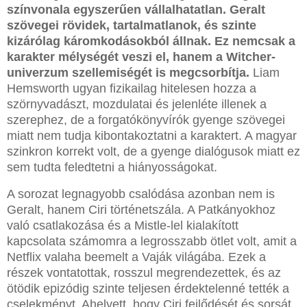
színvonala egyszerűen vállalhatatlan.
Geralt
szövegei rövidek, tartalmatlanok, és szinte
kizárólag káromkodásokból állnak. Ez nemcsak a
karakter mélységét veszi el, hanem a Witcher-
univerzum szellemiségét is megcsorbítja.
Liam
Hemsworth ugyan fizikailag hitelesen hozza a
szörnyvadászt, mozdulatai és jelenléte illenek a
szerephez, de a forgatókönyvírók gyenge szövegei
miatt nem tudja kibontakoztatni a karaktert. A magyar
szinkron korrekt volt, de a gyenge dialógusok miatt ez
sem tudta feledtetni a hiányosságokat.
A sorozat legnagyobb csalódása azonban nem is
Geralt, hanem Ciri történetszála. A Patkányokhoz
való csatlakozása és a Mistle-lel kialakított
kapcsolata számomra a legrosszabb ötlet volt, amit a
Netflix valaha beemelt a Vaják világába. Ezek a
részek vontatottak, rosszul megrendezettek, és az
ötödik epizódig szinte teljesen érdektelenné tették a
cselekményt. Ahelyett, hogy Ciri fejlődését és sorsát