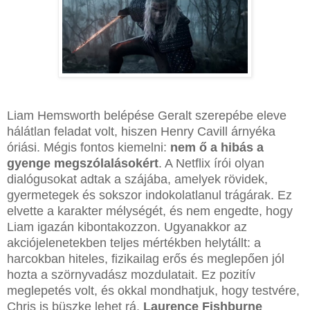
Liam Hemsworth belépése Geralt szerepébe eleve
hálátlan feladat volt, hiszen Henry Cavill árnyéka
óriási. Mégis fontos kiemelni:
nem ő a hibás a
gyenge megszólalásokért
. A Netflix írói olyan
dialógusokat adtak a szájába, amelyek rövidek,
gyermetegek és sokszor indokolatlanul trágárak. Ez
elvette a karakter mélységét, és nem engedte, hogy
Liam igazán kibontakozzon. Ugyanakkor az
akciójelenetekben teljes mértékben helytállt: a
harcokban hiteles, fizikailag erős és meglepően jól
hozta a szörnyvadász mozdulatait. Ez pozitív
meglepetés volt, és okkal mondhatjuk, hogy testvére,
Chris is büszke lehet rá.
Laurence Fishburne