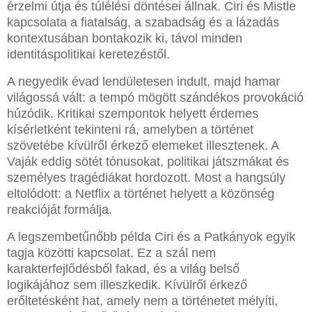
érzelmi útja és túlélési döntései állnak. Ciri és Mistle
kapcsolata a fiatalság, a szabadság és a lázadás
kontextusában bontakozik ki, távol minden
identitáspolitikai keretezéstől.
A negyedik évad lendületesen indult, majd hamar
világossá vált: a tempó mögött szándékos provokáció
húzódik. Kritikai szempontok helyett érdemes
kísérletként tekinteni rá, amelyben a történet
szövetébe kívülről érkező elemeket illesztenek. A
Vaják eddig sötét tónusokat, politikai játszmákat és
személyes tragédiákat hordozott. Most a hangsúly
eltolódott: a Netflix a történet helyett a közönség
reakcióját formálja.
A legszembetűnőbb példa Ciri és a Patkányok egyik
tagja közötti kapcsolat. Ez a szál nem
karakterfejlődésből fakad, és a világ belső
logikájához sem illeszkedik. Kívülről érkező
erőltetésként hat, amely nem a történetet mélyíti,