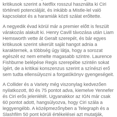
kritikusok szerint a Netflix rosszul használta ki Ciri
történeti potenciálját, és inkább a Mistle-lel való
kapcsolatot és a haramiák közti szálat erőltette.
A negyedik évad körül már a premier előtt is feszült
várakozás alakult ki. Henry Cavill távozása után Liam
Hemsworth vette át Geralt szerepét, és bár egyes
kritikusok szerint sikerült saját hangot adnia a
karakternek, a többség úgy látja, hogy a sorozat
egészét ez nem emelte magasabb szintre. Laurence
Fishburne belépése Regis szerepébe szintén sokat
ígért, de a kritikai konszenzus szerint a színészi erő
sem tudta ellensúlyozni a forgatókönyv gyengeségeit.
A Collider és a Variety még viszonylag kedvezően
nyilatkozott, 80 és 75 pontot adva, kiemelve Yennefer
és Ciri erős jelenlétét. Ugyanakkor az IGN már csak
60 pontot adott, hangsúlyozva, hogy Ciri szála a
leggyengébb. A középmezőnyben a Telegraph és a
Slashfilm 50 pont körüli értékelései azt mutatják,