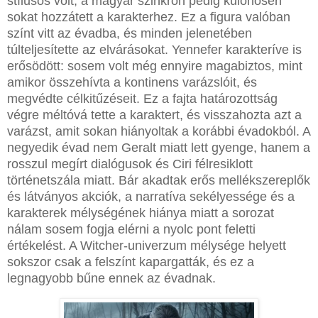
stílusos volt, a magyar szinkron pedig különösen
sokat hozzátett a karakterhez. Ez a figura valóban
színt vitt az évadba, és minden jelenetében
túlteljesítette az elvárásokat. Yennefer karakteríve is
erősödött: sosem volt még ennyire magabiztos, mint
amikor összehívta a kontinens varázslóit, és
megvédte célkitűzéseit. Ez a fajta határozottság
végre méltóvá tette a karaktert, és visszahozta azt a
varázst, amit sokan hiányoltak a korábbi évadokból. A
negyedik évad nem Geralt miatt lett gyenge, hanem a
rosszul megírt dialógusok és Ciri félresiklott
történetszála miatt. Bár akadtak erős mellékszereplők
és látványos akciók, a narratíva sekélyessége és a
karakterek mélységének hiánya miatt a sorozat
nálam sosem fogja elérni a nyolc pont feletti
értékelést. A Witcher-univerzum mélysége helyett
sokszor csak a felszínt kapargatták, és ez a
legnagyobb bűne ennek az évadnak.