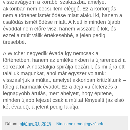
visszavágyom a korábbi szakaszba, amelyet
akkoriban nem becsültem eléggé. Ez a körforgás
nem a történet ismétlődése miatt alakul ki, hanem a
csalódás ismétlődése miatt. A Netflix minden újabb
évaddal nem előre visz, hanem visszafelé lök, és
ezzel a múlt válik értékesebbé, a jelen pedig
üresebbé.
A Witcher negyedik évada így nemcsak a
történetben, hanem az emlékeinkben is újrarendezi a
sorozatot. A nosztalgia spirálja bezárul, és mi újra ott
találjuk magunkat, ahol már egyszer voltunk:
visszasírjuk a múltat, amelyet akkoriban kritizáltunk –
főleg a harmadik évadot. Ez a deja vu életérzés a
legnagyobb árulás, mert ahelyett, hogy építene,
minden újabb fejezet csak a múltat fényesíti (az első
két évadot), a jelent pedig fakítja.
Dátum:
október 31, 2025
Nincsenek megjegyzések: