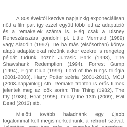
A 80s évektől kezdve napjainkig exponeciálisan
nőtt a filmipar, így ezzel együtt több lett az adaptáció
és a remake-ek száma is. Elég csak a Disney
Reneszánszára gondolni pl. Little Mermaid (1989)
vagy Aladdin (1992). De ha más (elsősorban) könyv
alapú adaptációkat nézünk akkor ezekre is rengeteg
példát tudunk hozni: Jurrasic Park (1993), The
Shawshank Redemption (1994), Forrest Gump
(1994), Fight Club (1999), Lord of the Rings trilógia
(2001-2003), Harry Potter széria (2001-2011), MCU
(2008-napjainkig) stb. Remake fronton is erős filmek
jelentek meg az idők során: The Thing (1982), The
Fly (1986), Heat (1995), Friday the 13th (2009), Evil
Dead (2013) stb.
Mielőtt tovább haladnánk egy újabb
fogalommal kell megismerkednünk, a
reboot
szóval.