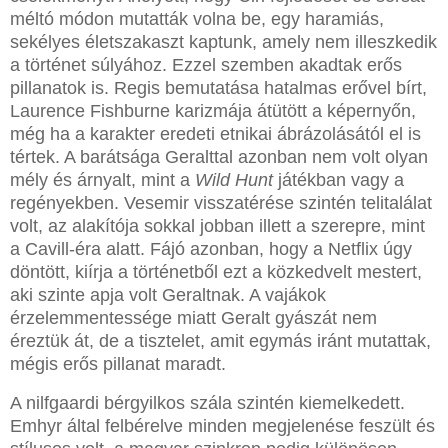
méltó módon mutatták volna be, egy haramiás,
sekélyes életszakaszt kaptunk, amely nem illeszkedik
a történet súlyához. Ezzel szemben akadtak erős
pillanatok is. Regis bemutatása hatalmas erővel bírt,
Laurence Fishburne karizmája átütött a képernyőn,
még ha a karakter eredeti etnikai ábrázolásától el is
tértek. A barátsága Geralttal azonban nem volt olyan
mély és árnyalt, mint a
Wild Hunt
játékban vagy a
regényekben. Vesemir visszatérése szintén telitalálat
volt, az alakítója sokkal jobban illett a szerepre, mint
a Cavill-éra alatt. Fájó azonban, hogy a Netflix úgy
döntött, kiírja a történetből ezt a közkedvelt mestert,
aki szinte apja volt Geraltnak. A vajákok
érzelemmentessége miatt Geralt gyászát nem
éreztük át, de a tisztelet, amit egymás iránt mutattak,
mégis erős pillanat maradt.
A nilfgaardi bérgyilkos szála szintén kiemelkedett.
Emhyr által felbérelve minden megjelenése feszült és