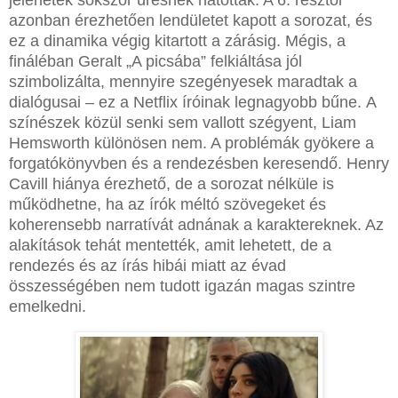
jelenetek sokszor üresnek hatottak. A 6. résztől
azonban érezhetően lendületet kapott a sorozat, és
ez a dinamika végig kitartott a zárásig. Mégis, a
fináléban Geralt „A picsába” felkiáltása jól
szimbolizálta, mennyire szegényesek maradtak a
dialógusai – ez a Netflix íróinak legnagyobb bűne. A
színészek közül senki sem vallott szégyent, Liam
Hemsworth különösen nem. A problémák gyökere a
forgatókönyvben és a rendezésben keresendő. Henry
Cavill hiánya érezhető, de a sorozat nélküle is
működhetne, ha az írók méltó szövegeket és
koherensebb narratívát adnának a karaktereknek. Az
alakítások tehát mentették, amit lehetett, de a
rendezés és az írás hibái miatt az évad
összességében nem tudott igazán magas szintre
emelkedni.