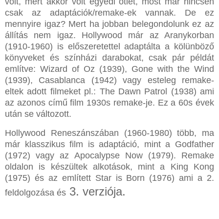
volt, mert akkor volt egyedi ötlet, most már nincsen
csak az adaptációk/remake-ek vannak. De ez
mennyire igaz? Mert ha jobban belegondolunk ez az
állítás nem igaz. Hollywood már az Aranykorban
(1910-1960) is előszeretettel adaptálta a kölünböző
könyveket és színházi darabokat, csak pár példát
említve: Wizard of Oz (1939), Gone with the Wind
(1939), Casablanca (1942) vagy esteleg remake-
eltek adott filmeket pl.: The Dawn Patrol (1938) ami
az azonos című film 1930s remake-je. Ez a 60s évek
után se változott.
Hollywood Reneszánszában (1960-1980) több, ma
már klasszikus film is adaptáció, mint a Godfather
(1972) vagy az Apocalypse Now (1979). Remake
oldalon is készültek alkotások, mint a King Kong
(1975) és az említett Star is Born (1976) ami a 2.
3. verziója.
feldolgozása és