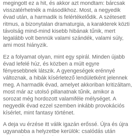
megingott ez a hit, és akkor azt mondtam: bárcsak
visszatérhetnék a másodikhoz. Most, a negyedik
évad után, a harmadik is felértékelődik. A szétesett
ritmus, a bizonytalan dramaturgia, a karakterek közti
távolság mind-mind kisebb hibának tűnik, mert
legalább volt bennük valami szándék, valami súly,
ami most hiányzik.
Ez a folyamat olyan, mint egy spirál. Minden újabb
évad lefelé húz, és közben a múlt egyre
fényesebbnek látszik. A gyengeségek erénnyé
változnak, a hibák kísérletező lendületként jelennek
meg. A harmadik évad, amelyet akkoriban kritizáltam,
most már az utolsó pillanatnak tűnik, amikor a
sorozat még hordozott valamiféle mélységet. A
negyedik évad ezzel szemben inkább provokációs
kísérlet, mint fantasy történet.
A deja vu érzése itt válik igazán erőssé. Újra és újra
ugyanabba a helyzetbe kerülök: csalódás után