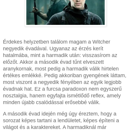
Érdekes helyzetben találom magam a Witcher
negyedik évadával. Ugyanaz az érzés kerít
hatalmába, mint a harmadik után: visszasírom az
előzőt. Akkor a második évad tűnt elveszett
aranykornak, most pedig a harmadik válik hirtelen
értékes emlékké. Pedig akkoriban gyengének láttam,
most viszont a negyedik fényében az egyik legjobb
évadnak hat. Ez a furcsa paradoxon nem egyszerű
nosztalgia, hanem egyfajta ismétlődő reflex, amely
minden újabb csalódással erősebbé válik.
A második évad idején még úgy éreztem, hogy a
sorozat képes tartani a lendületet, képes építeni a
világot és a karaktereket. A harmadiknál már