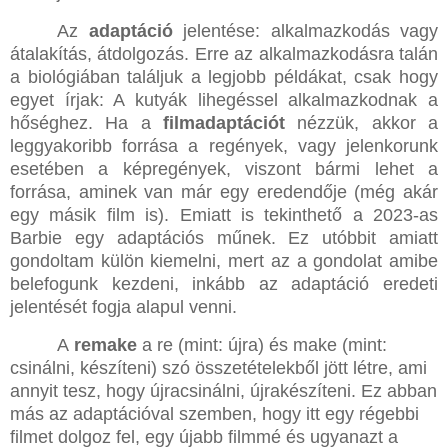
Az
adaptáció
jelentése: alkalmazkodás vagy
átalakítás, átdolgozás. Erre az alkalmazkodásra talán
a biológiában találjuk a legjobb példákat, csak hogy
egyet írjak: A kutyák lihegéssel alkalmazkodnak a
hőséghez. Ha a
filmadaptációt
nézzük, akkor a
leggyakoribb forrása a regények, vagy jelenkorunk
esetében a képregények, viszont bármi lehet a
forrása, aminek van már egy eredendője (még akár
egy másik film is). Emiatt is tekinthető a 2023-as
Barbie egy adaptációs műnek. Ez utóbbit amiatt
gondoltam külön kiemelni, mert az a gondolat amibe
belefogunk kezdeni, inkább az adaptáció eredeti
jelentését fogja alapul venni.
A
remake
a re (mint: újra) és make (mint:
csinálni, készíteni) szó összetételekből jött létre, ami
annyit tesz, hogy újracsinálni, újrakészíteni. Ez abban
más az adaptációval szemben, hogy itt egy régebbi
filmet dolgoz fel, egy újabb filmmé és ugyanazt a