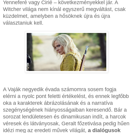
Yenneferé vagy Cirié – következményekkel jár. A
Witcher világa nem kínál egyszerű megváltást, csak
küzdelmet, amelyben a hősöknek újra és újra
választaniuk kell.
A Vaják negyedik évada számomra sosem fogja
elérni a nyolc pont feletti értékelést, és ennek legfőbb
oka a karakterek ábrázolásának és a narratíva
szegénységének hiányosságaiban keresendő. Bár a
sorozat lendületesen és dinamikusan indít, a harcok
véresek és látványosak, Geralt főzetivása pedig hűen
idézi meg az eredeti művek világát,
a dialógusok