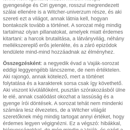
gyengesége és Ciri gyenge, rosszul megrendezett
szálai ellenére is a Witcher-univerzum része, és aki
szereti ezt a világot, annak látnia kell, hogyan
bontakozik tovább a történet. A sorozat még mindig
tartalmaz olyan pillanatokat, amelyek miatt érdemes
kitartani: a harcok brutalitása, a látványvilág, néhány
mellékszereplő erős jelenléte, és a záró epizódok
lendülete mind-mind hozzáadnak az élményhez.
Összegzésként
: a negyedik évad a Vaják-sorozat
eddigi leggyengébb láncszeme, de nem értéktelen.
Aki rajongó, annak kötelező, mert a történet
folytatása és a karakterek sorsa csak így követhető.
Aki viszont kívülállóként, pusztán szórakozásból ülne
le elé, annak csalódást okozhat a lassúság és a
gyenge írói döntések. A sorozat tehát nem mindenki
számára lesz élvezetes, de a Witcher világát
szeretőknek még mindig tartogat annyi értéket, hogy
érdemes legyen végignézni. Ez a végszó: hibákkal,
hiányosságokkal, de még mindig a Vaják, és ezért a