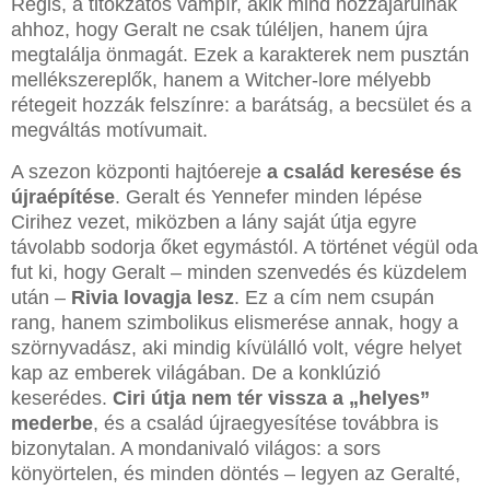
Regis, a titokzatos vámpír, akik mind hozzájárulnak
ahhoz, hogy Geralt ne csak túléljen, hanem újra
megtalálja önmagát. Ezek a karakterek nem pusztán
mellékszereplők, hanem a Witcher-lore mélyebb
rétegeit hozzák felszínre: a barátság, a becsület és a
megváltás motívumait.
A szezon központi hajtóereje
a család keresése és
újraépítése
. Geralt és Yennefer minden lépése
Cirihez vezet, miközben a lány saját útja egyre
távolabb sodorja őket egymástól. A történet végül oda
fut ki, hogy Geralt – minden szenvedés és küzdelem
után –
Rivia lovagja lesz
. Ez a cím nem csupán
rang, hanem szimbolikus elismerése annak, hogy a
szörnyvadász, aki mindig kívülálló volt, végre helyet
kap az emberek világában. De a konklúzió
keserédes.
Ciri útja nem tér vissza a „helyes”
mederbe
, és a család újraegyesítése továbbra is
bizonytalan. A mondanivaló világos: a sors
könyörtelen, és minden döntés – legyen az Geralté,