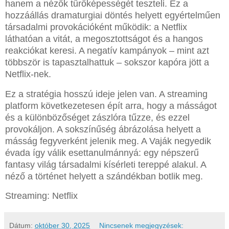
hanem a nézők tűrőképességét teszteli. Ez a
hozzáállás dramaturgiai döntés helyett egyértelműen
társadalmi provokációként működik: a Netflix
láthatóan a vitát, a megosztottságot és a hangos
reakciókat keresi. A negatív kampányok – mint azt
többször is tapasztalhattuk – sokszor kapóra jött a
Netflix-nek.
Ez a stratégia hosszú ideje jelen van. A streaming
platform következetesen épít arra, hogy a másságot
és a különbözőséget zászlóra tűzze, és ezzel
provokáljon. A sokszínűség ábrázolása helyett a
másság fegyverként jelenik meg. A Vaják negyedik
évada így válik esettanulmánnyá: egy népszerű
fantasy világ társadalmi kísérleti tereppé alakul. A
néző a történet helyett a szándékban botlik meg.
Streaming: Netflix
Dátum:
október 30, 2025
Nincsenek megjegyzések: