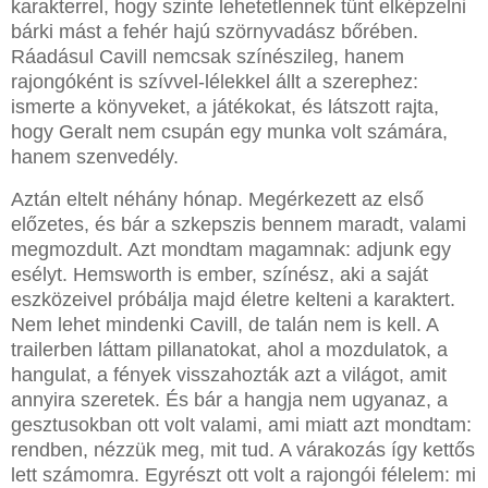
karakterrel, hogy szinte lehetetlennek tűnt elképzelni
bárki mást a fehér hajú szörnyvadász bőrében.
Ráadásul Cavill nemcsak színészileg, hanem
rajongóként is szívvel-lélekkel állt a szerephez:
ismerte a könyveket, a játékokat, és látszott rajta,
hogy Geralt nem csupán egy munka volt számára,
hanem szenvedély.
Aztán eltelt néhány hónap. Megérkezett az első
előzetes, és bár a szkepszis bennem maradt, valami
megmozdult. Azt mondtam magamnak: adjunk egy
esélyt. Hemsworth is ember, színész, aki a saját
eszközeivel próbálja majd életre kelteni a karaktert.
Nem lehet mindenki Cavill, de talán nem is kell. A
trailerben láttam pillanatokat, ahol a mozdulatok, a
hangulat, a fények visszahozták azt a világot, amit
annyira szeretek. És bár a hangja nem ugyanaz, a
gesztusokban ott volt valami, ami miatt azt mondtam:
rendben, nézzük meg, mit tud. A várakozás így kettős
lett számomra. Egyrészt ott volt a rajongói félelem: mi