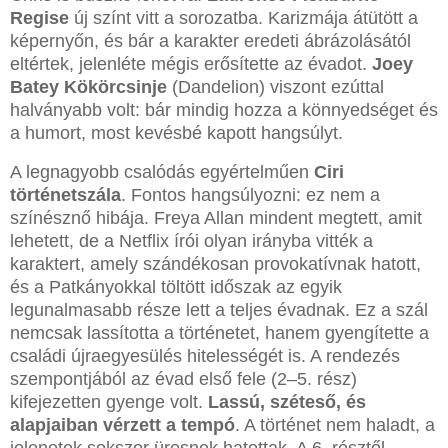
Regise
új színt vitt a sorozatba. Karizmája átütött a
képernyőn, és bár a karakter eredeti ábrázolásától
eltértek, jelenléte mégis erősítette az évadot.
Joey
Batey Kökörcsinje
(Dandelion) viszont ezúttal
halványabb volt: bár mindig hozza a könnyedséget és
a humort, most kevésbé kapott hangsúlyt.
A legnagyobb csalódás egyértelműen
Ciri
történetszála
. Fontos hangsúlyozni: ez nem a
színésznő hibája. Freya Allan mindent megtett, amit
lehetett, de a Netflix írói olyan irányba vitték a
karaktert, amely szándékosan provokatívnak hatott,
és a Patkányokkal töltött időszak az egyik
legunalmasabb része lett a teljes évadnak. Ez a szál
nemcsak lassította a történetet, hanem gyengítette a
családi újraegyesülés hitelességét is. A rendezés
szempontjából az évad első fele (2–5. rész)
kifejezetten gyenge volt.
Lassú, széteső, és
alapjaiban vérzett a tempó
. A történet nem haladt, a