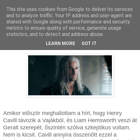
This site uses cookies from Google to deliver its services
and to analyze traffic. Your IP address and user-agent are
shared with Google along with performance and security
metrics to ensure quality of service, generate usage
statistics, and to detect and address abuse.
2025. október 31., péntek
A Vaják - 4. évad: Kritika
LEARN MORE
GOT IT
Amikor először meghallottam a hírt, hogy Henry
Cavill távozik a Vajákból, és Liam Hemsworth veszi át
Geralt szerepét, őszintén szólva szkeptikus voltam.
Nem is kicsit. Cavill annyira összenőtt ezzel a