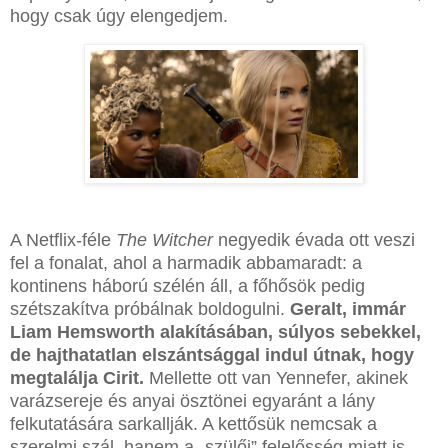
hogy csak úgy elengedjem.
A Netflix-féle
The Witcher
negyedik évada ott veszi
fel a fonalat, ahol a harmadik abbamaradt: a
kontinens háború szélén áll, a főhősök pedig
szétszakítva próbálnak boldogulni.
Geralt, immár
Liam Hemsworth alakításában, súlyos sebekkel,
de hajthatatlan elszántsággal indul útnak, hogy
megtalálja Cirit.
Mellette ott van Yennefer, akinek
varázsereje és anyai ösztönei egyaránt a lány
felkutatására sarkallják. A kettősük nemcsak a
szerelmi szál, hanem a „szülői” felelősség miatt is