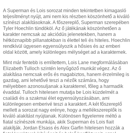
A Superman és Lois sorozat minden tekintetben kimagasló
teljesítményt nyújt, ami nem kis részben köszönhető a kiváló
színészi alakításoknak. A főszereplő, Superman szerepében
Tyler Hoechlin tündököl. Az ő játékának köszönhetően a
karakter nemcsak az akciódús jelenetekben, hanem a
hétköznapibb pillanatokban is élettel teli és hiteles. Hoechlin
rendkívül ügyesen egyensúlyozik a hősies és az emberi
oldal között, amely különleges mélységet ad a karakternek.
Mint már fentebb is említettem, Lois Lane megformálásában
Elizabeth Tulloch szintén lenyűgöző munkát végez. Az ő
alakítása nemcsak erős és magabiztos, hanem érzelmileg is
gazdag, ami lehetővé teszi a nézők számára, hogy
mélyebben azonosuljanak a karakterrel, főleg a harmadik
évaddal. Tulloch hitelesen mutatja be Lois küzdelmét a
családi és a szakmai élet egyensúlyozásában, ami
különlegesen emberivé teszi a karaktert. A két főszereplő
mellett a sorozat nagy erénye, hogy a mellékszereplők is
kiváló alakítást nyújtanak. Különösen figyelemre méltó a
fiatal színészek munkája, akik Superman és Lois fiait
alakítják. Jordan Elsass és Alex Garfin hitelesen hozzák a