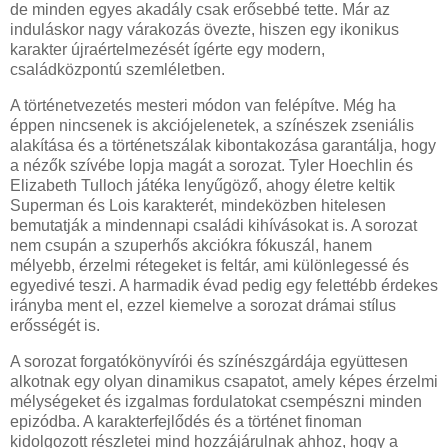
de minden egyes akadály csak erősebbé tette. Már az
induláskor nagy várakozás övezte, hiszen egy ikonikus
karakter újraértelmezését ígérte egy modern,
családközpontú szemléletben.
A történetvezetés mesteri módon van felépítve. Még ha
éppen nincsenek is akciójelenetek, a színészek zseniális
alakítása és a történetszálak kibontakozása garantálja, hogy
a nézők szívébe lopja magát a sorozat. Tyler Hoechlin és
Elizabeth Tulloch játéka lenyűgöző, ahogy életre keltik
Superman és Lois karakterét, mindeközben hitelesen
bemutatják a mindennapi családi kihívásokat is. A sorozat
nem csupán a szuperhős akciókra fókuszál, hanem
mélyebb, érzelmi rétegeket is feltár, ami különlegessé és
egyedivé teszi. A harmadik évad pedig egy felettébb érdekes
irányba ment el, ezzel kiemelve a sorozat drámai stílus
erősségét is.
A sorozat forgatókönyvírói és színészgárdája együttesen
alkotnak egy olyan dinamikus csapatot, amely képes érzelmi
mélységeket és izgalmas fordulatokat csempészni minden
epizódba. A karakterfejlődés és a történet finoman
kidolgozott részletei mind hozzájárulnak ahhoz, hogy a