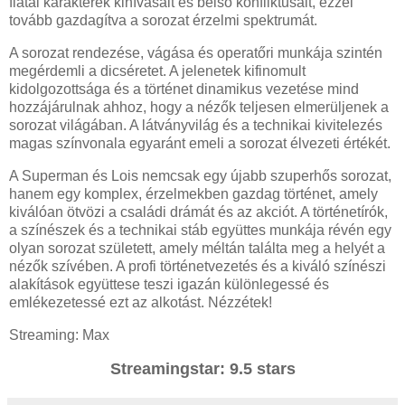
fiatal karakterek kihívásait és belső konfliktusait, ezzel
tovább gazdagítva a sorozat érzelmi spektrumát.
A sorozat rendezése, vágása és operatőri munkája szintén
megérdemli a dicséretet. A jelenetek kifinomult
kidolgozottsága és a történet dinamikus vezetése mind
hozzájárulnak ahhoz, hogy a nézők teljesen elmerüljenek a
sorozat világában. A látványvilág és a technikai kivitelezés
magas színvonala egyaránt emeli a sorozat élvezeti értékét.
A Superman és Lois nemcsak egy újabb szuperhős sorozat,
hanem egy komplex, érzelmekben gazdag történet, amely
kiválóan ötvözi a családi drámát és az akciót. A történetírók,
a színészek és a technikai stáb együttes munkája révén egy
olyan sorozat született, amely méltán találta meg a helyét a
nézők szívében. A profi történetvezetés és a kiváló színészi
alakítások együttese teszi igazán különlegessé és
emlékezetessé ezt az alkotást. Nézzétek!
Streaming: Max
Streamingstar: 9.5 stars