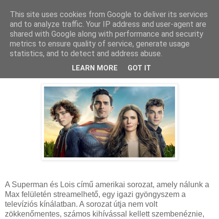
This site uses cookies from Google to deliver its services
and to analyze traffic. Your IP address and user-agent are
shared with Google along with performance and security
metrics to ensure quality of service, generate usage
statistics, and to detect and address abuse.
2024. november 23., szombat
Superman és Lois - Kritika
LEARN MORE
GOT IT
A Superman és Lois című amerikai sorozat, amely nálunk a
Max felületén streamelhető, egy igazi gyöngyszem a
televíziós kínálatban. A sorozat útja nem volt
zökkenőmentes, számos kihívással kellett szembenéznie,