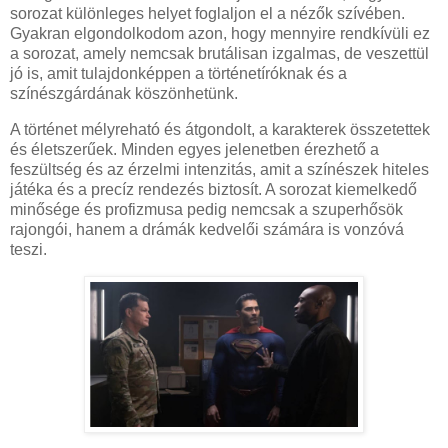
sorozat különleges helyet foglaljon el a nézők szívében.
Gyakran elgondolkodom azon, hogy mennyire rendkívüli ez
a sorozat, amely nemcsak brutálisan izgalmas, de veszettül
jó is, amit tulajdonképpen a történetíróknak és a
színészgárdának köszönhetünk.
A történet mélyreható és átgondolt, a karakterek összetettek
és életszerűek. Minden egyes jelenetben érezhető a
feszültség és az érzelmi intenzitás, amit a színészek hiteles
játéka és a precíz rendezés biztosít. A sorozat kiemelkedő
minősége és profizmusa pedig nemcsak a szuperhősök
rajongói, hanem a drámák kedvelői számára is vonzóvá
teszi.