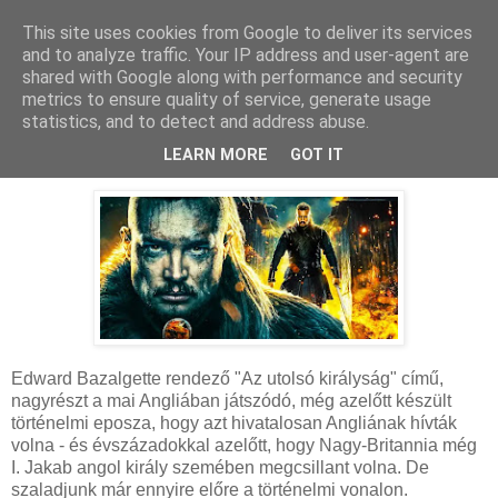
This site uses cookies from Google to deliver its services
and to analyze traffic. Your IP address and user-agent are
shared with Google along with performance and security
metrics to ensure quality of service, generate usage
statistics, and to detect and address abuse.
2023. június 15., csütörtök
A hét király halála - Kritika
LEARN MORE
GOT IT
Edward Bazalgette rendező "Az utolsó királyság" című,
nagyrészt a mai Angliában játszódó, még azelőtt készült
történelmi eposza, hogy azt hivatalosan Angliának hívták
volna - és évszázadokkal azelőtt, hogy Nagy-Britannia még
I. Jakab angol király szemében megcsillant volna. De
szaladjunk már ennyire előre a történelmi vonalon.