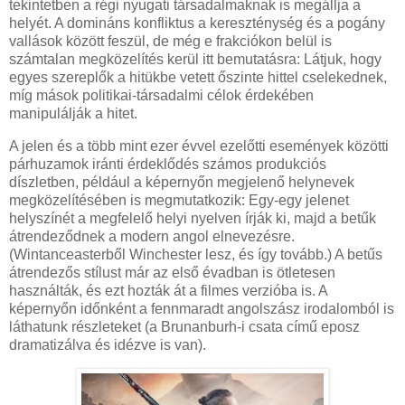
tekintetben a régi nyugati társadalmaknak is megállja a
helyét. A domináns konfliktus a kereszténység és a pogány
vallások között feszül, de még e frakciókon belül is
számtalan megközelítés kerül itt bemutatásra: Látjuk, hogy
egyes szereplők a hitükbe vetett őszinte hittel cselekednek,
míg mások politikai-társadalmi célok érdekében
manipulálják a hitet.
A jelen és a több mint ezer évvel ezelőtti események közötti
párhuzamok iránti érdeklődés számos produkciós
díszletben, például a képernyőn megjelenő helynevek
megközelítésében is megmutatkozik: Egy-egy jelenet
helyszínét a megfelelő helyi nyelven írják ki, majd a betűk
átrendeződnek a modern angol elnevezésre.
(Wintanceasterből Winchester lesz, és így tovább.) A betűs
átrendezős stílust már az első évadban is ötletesen
használták, és ezt hozták át a filmes verzióba is. A
képernyőn időnként a fennmaradt angolszász irodalomból is
láthatunk részleteket (a Brunanburh-i csata című eposz
dramatizálva és idézve is van).