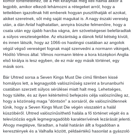
komor történeteihez, de a Hét királynak meg kell halnia akkor a
legjobb, amikor elkezdi lehámozni a rétegeket arról, hogy a
tetteikben igazoltnak hitt emberek hogyan pusztíthatják el azokat,
akiket szeretnek, sőt még saját magukat is. A nagy északi vereség
után, a dán Anlaf hajthatatlan, annyira büszke felmenőire, hogy a
csata után egy újabb harcba vágna, ám szövetségesei belefáradtak
a súlyos veszteségeikbe. Az elszántság a dánok felül kétség kívüli,
és innen látszik, hogy az 1066-os hastingsi csatában az angolok
végül végső vereséget fognak majd szenvedni a normann vikingek,
Hódító Vilmos által. Vilmos normann létére a kora középkori Anglia
első királya is lesz egyben, de ez már egy másik történet, egy
másik sors.
Bár Uhtred sorsa a Seven Kings Must Die című filmben kissé
homályos lett, a legnagyobb valószínűség szerint a brunanburhi
csatában szerzett súlyos sérülései miatt halt meg. Lehetséges,
hogy túlélte, és az ilyen kétértelmű befejezés célja valószínűleg az,
hogy a közönség maga "döntsön" a sorsáról, de valószínűtlennek
tűnik, hogy a Seven Kings Must Die végén visszatért a halál
küszöbéről. Uhtred valószínűsíthető halála a fő történet végét és a
televíziózás egyik legmegragadóbb karakterívének lezárását jelenti.
Ahogy megtépve, fáradtan, a halál határán állt a fogadóban a
keresztények és a Valhalla között, példaértékű hasonlat a gyászoló