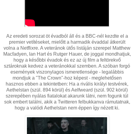
Az eredeti sorozat öt évadból áll és a BBC-nél kezdte el a
premier vetítéseket, mielőtt a harmadik évaddal átkerült
volna a Netflixre. A veteránok ütős listáján szerepel Matthew
Macfadyen, Ian Hart és Rutger Hauer, de joggal mondhatjuk,
hogy a későbbi évadok és ez az új film a feltörekvő
sztároknak kedvez a veteránokkal szemben. A szóban forgó
események viszonylagos ismeretlensége - legalábbis
mondjuk a "The Crown"-hoz képest - meglehetősen
hasznos ebben a tekintetben: Ha a rivális királyi testvérek,
Aethelstan (szül. 894 körül) és Aelfweard (szül. 902 körül)
szerepében nyálas fiatalokat akarunk látni, nem fogunk túl
sok embert találni, akik a Twitteren felbukkanva rámutatnak,
hogy a valódi Aethelstan nem éppen így nézett ki.