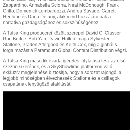
Zappardino, Annabella Sciorra, Neal McDonough, Frank
Grillo, Domenick Lombardozzi, Andrea Savage, Garrett
Hedlund és Dana Delany, akik mind hozzájárulnak a
narratíva gazdagságához és sokszínűségéhez.
A Tulsa King producerei között szerepel David C. Glasser,
Ron Burkle, Bob Yari, David Hutkin, maga Sylvester
Stallone, Braden Aftergood és Keith Cox, míg a globális
forgalmazást a Paramount Global Content Distribution végzi.
A Tulsa King második évada ígéretes folytatása lesz az első
szezon sikerének, és a SkyShowtime platformon való
exkluzív megjelenése biztosítja, hogy a sorozat rajongói a
legjobb minőségben élvezhessék Stallone és a csillagok
csapatának lenyűgöző alakítását.