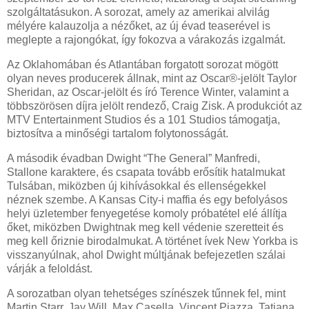
szolgáltatásukon. A sorozat, amely az amerikai alvilág
mélyére kalauzolja a nézőket, az új évad teaserével is
meglepte a rajongókat, így fokozva a várakozás izgalmát.
Az Oklahomában és Atlantában forgatott sorozat mögött
olyan neves producerek állnak, mint az Oscar®-jelölt Taylor
Sheridan, az Oscar-jelölt és író Terence Winter, valamint a
többszörösen díjra jelölt rendező, Craig Zisk. A produkciót az
MTV Entertainment Studios és a 101 Studios támogatja,
biztosítva a minőségi tartalom folytonosságát.
A második évadban Dwight “The General” Manfredi,
Stallone karaktere, és csapata tovább erősítik hatalmukat
Tulsában, miközben új kihívásokkal és ellenségekkel
néznek szembe. A Kansas City-i maffia és egy befolyásos
helyi üzletember fenyegetése komoly próbatétel elé állítja
őket, miközben Dwightnak meg kell védenie szeretteit és
meg kell őriznie birodalmukat. A történet ívek New Yorkba is
visszanyúlnak, ahol Dwight múltjának befejezetlen szálai
várják a feloldást.
A sorozatban olyan tehetséges színészek tűnnek fel, mint
Martin Starr, Jay Will, Max Casella, Vincent Piazza, Tatiana