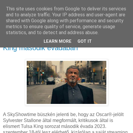
This site uses cookies from Google to deliver its services
and to analyze traffic. Your IP address and user-agent are
shared with Google along with performance and security
metrics to ensure quality of service, generate usage
statistics, and to detect and address abuse.
2024. július 1., hétfő
Sylvester Stallone visszatér a Tulsa
LEARN MORE
GOT IT
King második évadában
A SkyShowtime büszkén jelenti be, hogy az Oscar®-jelölt
Sylvester Stallone által megformált, kritikusok által is
elismert Tulsa King sorozat második évada 2023.
szeptember 18-tól lesz elérhető, kizárólag a saját streaming