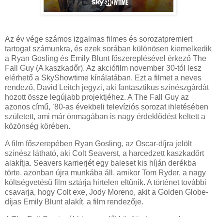
Az év vége számos izgalmas filmes és sorozatpremiert
tartogat számunkra, és ezek sorában különösen kiemelkedik
a Ryan Gosling és Emily Blunt főszereplésével érkező The
Fall Guy (A kaszkadőr). Az akciófilm november 30-tól lesz
elérhető a SkyShowtime kínálatában. Ezt a filmet a neves
rendező, David Leitch jegyzi, aki fantasztikus színészgárdát
hozott össze legújabb projektjéhez. A The Fall Guy az
azonos című, ’80-as évekbeli televíziós sorozat ihletésében
született, ami már önmagában is nagy érdeklődést keltett a
közönség körében.
A film főszerepében Ryan Gosling, az Oscar-díjra jelölt
színész látható, aki Colt Seaverst, a harcedzett kaszkadőrt
alakítja. Seavers karrierjét egy baleset kis híján derékba
törte, azonban újra munkába áll, amikor Tom Ryder, a nagy
költségvetésű film sztárja hirtelen eltűnik. A történet további
csavarja, hogy Colt exe, Jody Moreno, akit a Golden Globe-
díjas Emily Blunt alakít, a film rendezője.