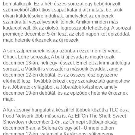
bemutatkozik. Ez a hét részes sorozat egy bebörtönzött
szörnyekből álló titkos csapat kalandjait mutatja be, akik
olyan küldetésekre indulnak, amelyeket az emberek
számára túl veszélyesnek ítélnek. Amikor minden más
kudarcot vall, ők az utolsó, legrosszabb lehetőség. A sorozat
premierje december 5-én lesz, az első napon két epizóddal,
majd hetente érkeznek az új részek.
A sorozatpremierek listája azonban ezzel nem ér véget.
Chuck Lorre sorozata, A buki új évada is megérkezik
december 13-án, heti egy résszel. Emellett a krimi antológia
sorozat, a Vádlott is visszatér a második évaddal, amely
december 12-én debütál, és az összes rész egyszerre
elérhető lesz. Továbbá érkezik egy szórakoztató gameshow
is a Jóbarátok világából, a Jóbarátok kvízshow, amely
december 19-én debütál, és az epizódok hetente érkeznek
majd.
A karácsonyi hangulatra készít fel többek között a TLC és a
Food Network több műsora is. Az Elf On The Shelf: Sweet
Showdown december 1-én, az Ünnepi sütőbajnokság
december 6-án, a Selena és egy séf - Ünnepi otthon
december 12-én, valamint a Karácsonyi sütiverseny