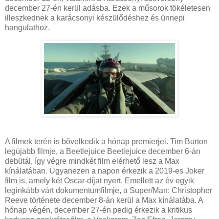
december 27-én kerül adásba. Ezek a műsorok tökéletesen
illeszkednek a karácsonyi készülődéshez és ünnepi
hangulathoz.
A filmek terén is bővelkedik a hónap premierjei. Tim Burton
legújabb filmje, a Beetlejuice Beetlejuice december 6-án
debütál, így végre mindkét film elérhető lesz a Max
kínálatában. Ugyanezen a napon érkezik a 2019-es Joker
film is, amely két Oscar-díjat nyert. Emellett az év egyik
leginkább várt dokumentumfilmje, a Super/Man: Christopher
Reeve története december 8-án kerül a Max kínálatába. A
hónap végén, december 27-én pedig érkezik a kritikus