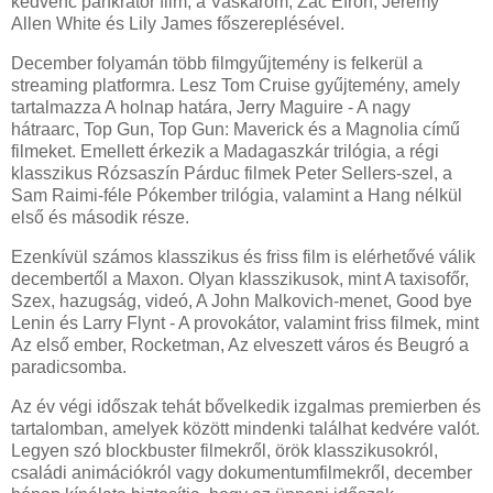
kedvenc pankrátor film, a Vaskarom, Zac Efron, Jeremy
Allen White és Lily James főszereplésével.
December folyamán több filmgyűjtemény is felkerül a
streaming platformra. Lesz Tom Cruise gyűjtemény, amely
tartalmazza A holnap határa, Jerry Maguire - A nagy
hátraarc, Top Gun, Top Gun: Maverick és a Magnolia című
filmeket. Emellett érkezik a Madagaszkár trilógia, a régi
klasszikus Rózsaszín Párduc filmek Peter Sellers-szel, a
Sam Raimi-féle Pókember trilógia, valamint a Hang nélkül
első és második része.
Ezenkívül számos klasszikus és friss film is elérhetővé válik
decembertől a Maxon. Olyan klasszikusok, mint A taxisofőr,
Szex, hazugság, videó, A John Malkovich-menet, Good bye
Lenin és Larry Flynt - A provokátor, valamint friss filmek, mint
Az első ember, Rocketman, Az elveszett város és Beugró a
paradicsomba.
Az év végi időszak tehát bővelkedik izgalmas premierben és
tartalomban, amelyek között mindenki találhat kedvére valót.
Legyen szó blockbuster filmekről, örök klasszikusokról,
családi animációkról vagy dokumentumfilmekről, december