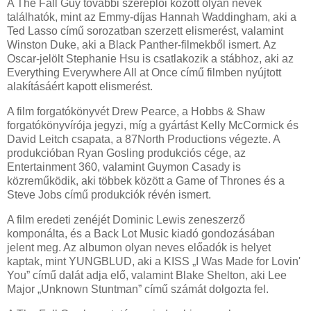
A The Fall Guy további szereplői között olyan nevek
találhatók, mint az Emmy-díjas Hannah Waddingham, aki a
Ted Lasso című sorozatban szerzett elismerést, valamint
Winston Duke, aki a Black Panther-filmekből ismert. Az
Oscar-jelölt Stephanie Hsu is csatlakozik a stábhoz, aki az
Everything Everywhere All at Once című filmben nyújtott
alakításáért kapott elismerést.
A film forgatókönyvét Drew Pearce, a Hobbs & Shaw
forgatókönyvírója jegyzi, míg a gyártást Kelly McCormick és
David Leitch csapata, a 87North Productions végezte. A
produkcióban Ryan Gosling produkciós cége, az
Entertainment 360, valamint Guymon Casady is
közreműködik, aki többek között a Game of Thrones és a
Steve Jobs című produkciók révén ismert.
A film eredeti zenéjét Dominic Lewis zeneszerző
komponálta, és a Back Lot Music kiadó gondozásában
jelent meg. Az albumon olyan neves előadók is helyet
kaptak, mint YUNGBLUD, aki a KISS „I Was Made for Lovin'
You” című dalát adja elő, valamint Blake Shelton, aki Lee
Major „Unknown Stuntman” című számát dolgozta fel.