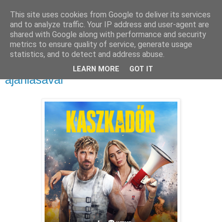
This site uses cookies from Google to deliver its services
and to analyze traffic. Your IP address and user-agent are
shared with Google along with performance and security
metrics to ensure quality of service, generate usage
statistics, and to detect and address abuse.
2024. november 29., péntek
A kaszkadőr - a Streamingstar
LEARN MORE
GOT IT
ajánlásával