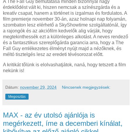
A The Fall Guy bemutatása minden bizonnyal nagy
érdeklődést vált ki, hiszen nemcsak a színészgárda és a
kreatív csapat, hanem a történet is izgalmas és fordulatos. A
film premierje november 30-án, azaz holnapi nap folyamán,
szombaton lesz elérhető a SkyShowtime szolgáltatónál, így
a rajongók és az akciófilm kedvelők alig várják, hogy
megtekinthessék ezt a különleges alkotást. A neves rendező
és a fantasztikus szereplőgárda garancia arra, hogy a The
Fall Guy emlékezetes élményt nyújt majd a nézőknek, és
méltó tisztelgés lesz az eredeti tévésorozat előtt.
A kritikát tőlünk is elolvashatjátok, naná, hogy tetszett a film
nekünk is!
Dátum:
november 29, 2024
Nincsenek megjegyzések:
Megosztás
MAX - az év utolsó ajánlója is
megérkezett, íme a decemberi kínálat,
kibővítve az előző ajánló cikkel