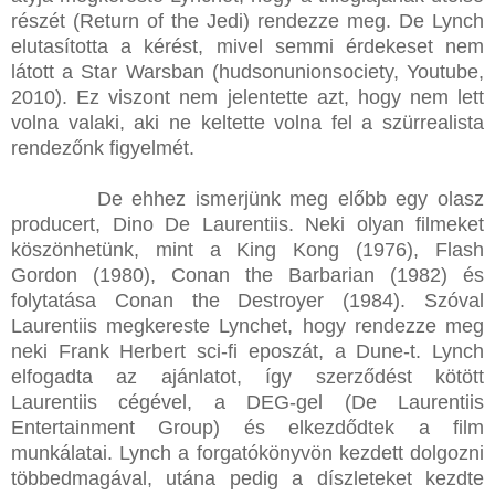
részét (Return of the Jedi) rendezze meg. De Lynch
elutasította a kérést, mivel semmi érdekeset nem
látott a Star Warsban (hudsonunionsociety, Youtube,
2010). Ez viszont nem jelentette azt, hogy nem lett
volna valaki, aki ne keltette volna fel a szürrealista
rendezőnk figyelmét.
De ehhez ismerjünk meg előbb egy olasz
producert, Dino De Laurentiis. Neki olyan filmeket
köszönhetünk, mint a King Kong (1976), Flash
Gordon (1980), Conan the Barbarian (1982) és
folytatása Conan the Destroyer (1984). Szóval
Laurentiis megkereste Lynchet, hogy rendezze meg
neki Frank Herbert sci-fi eposzát, a Dune-t. Lynch
elfogadta az ajánlatot, így szerződést kötött
Laurentiis cégével, a DEG-gel (De Laurentiis
Entertainment Group) és elkezdődtek a film
munkálatai. Lynch a forgatókönyvön kezdett dolgozni
többedmagával, utána pedig a díszleteket kezdte