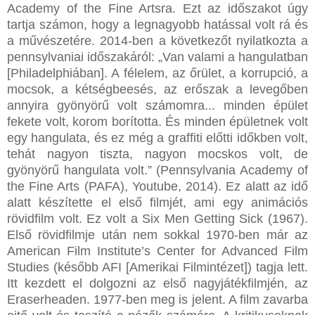
Academy of the Fine Artsra. Ezt az időszakot úgy
tartja számon, hogy a legnagyobb hatással volt rá és
a művészetére. 2014-ben a következőt nyilatkozta a
pennsylvaniai időszakáról: „Van valami a hangulatban
[Philadelphiában]. A félelem, az őrület, a korrupció, a
mocsok, a kétségbeesés, az erőszak a levegőben
annyira gyönyörű volt számomra... minden épület
fekete volt, korom borította. És minden épületnek volt
egy hangulata, és ez még a graffiti előtti időkben volt,
tehát nagyon tiszta, nagyon mocskos volt, de
gyönyörű hangulata volt.” (Pennsylvania Academy of
the Fine Arts (PAFA), Youtube, 2014). Ez alatt az idő
alatt készítette el első filmjét, ami egy animációs
rövidfilm volt. Ez volt a Six Men Getting Sick (1967).
Első rövidfilmje után nem sokkal 1970-ben már az
American Film Institute’s Center for Advanced Film
Studies (később AFI [Amerikai Filmintézet]) tagja lett.
Itt kezdett el dolgozni az első nagyjátékfilmjén, az
Eraserheaden. 1977-ben meg is jelent. A film zavarba