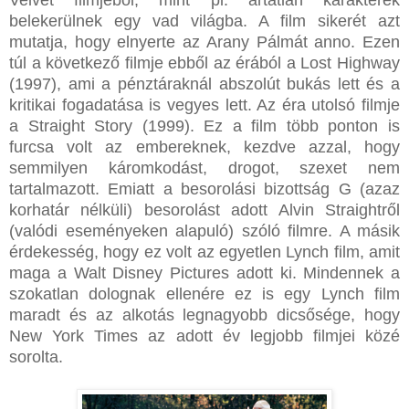
belekerülnek egy vad világba. A film sikerét azt
mutatja, hogy elnyerte az Arany Pálmát anno. Ezen
túl a következő filmje ebből az érából a Lost Highway
(1997), ami a pénztáraknál abszolút bukás lett és a
kritikai fogadatása is vegyes lett. Az éra utolsó filmje
a Straight Story (1999). Ez a film több ponton is
furcsa volt az embereknek, kezdve azzal, hogy
semmilyen káromkodást, drogot, szexet nem
tartalmazott. Emiatt a besorolási bizottság G (azaz
korhatár nélküli) besorolást adott Alvin Straightről
(valódi eseményeken alapuló) szóló filmre. A másik
érdekesség, hogy ez volt az egyetlen Lynch film, amit
maga a Walt Disney Pictures adott ki. Mindennek a
szokatlan dolognak ellenére ez is egy Lynch film
maradt és az alkotás legnagyobb dicsősége, hogy
New York Times az adott év legjobb filmjei közé
sorolta.