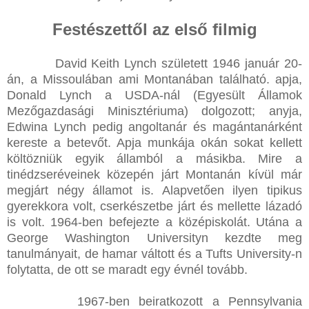
Festészettől az első filmig
David Keith Lynch született 1946 január 20-
án, a Missoulában ami Montanában található. apja,
Donald Lynch a USDA-nál (Egyesült Államok
Mezőgazdasági Minisztériuma) dolgozott; anyja,
Edwina Lynch pedig angoltanár és magántanárként
kereste a betevőt. Apja munkája okán sokat kellett
költözniük egyik államból a másikba. Mire a
tinédzseréveinek közepén járt Montanán kívül már
megjárt négy államot is. Alapvetően ilyen tipikus
gyerekkora volt, cserkészetbe járt és mellette lázadó
is volt. 1964-ben befejezte a középiskolát. Utána a
George Washington Universityn kezdte meg
tanulmányait, de hamar váltott és a Tufts University-n
folytatta, de ott se maradt egy évnél tovább.
1967-ben beiratkozott a Pennsylvania