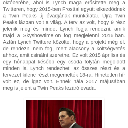
októberébe, ahol is Lynch maga erősítette meg a
Twitteren, hogy 2015-ben Frosttal együtt elkezdődnek
a Twin Peaks új évadjának munkálatai. Újra Twin
Peaks lázban volt a világ. A terv az volt, hogy 9 rész
jelenik meg és mindet Lynch fogja rendezni, amik
majd a Skyshowtime-on fog megjelenni 2016-ban.
Aztán Lynch Twittere közölte, hogy a projekt még él,
de rendezni nem fog, mert alacsony a költségvetés
ahhoz, amit csinálni szeretne. Ez volt 2015 áprilisa és
egy hónappal később egy csoda folytán megoldott
minden is. Lynch rendezheti az összes részt és a
tervezet kilenc részt megemelték 18-ra. Hihetetlen hír
volt ez, de igaz volt. Ennek hála 2017 májusában
meg is jelent a Twin Peaks lezáró évada.