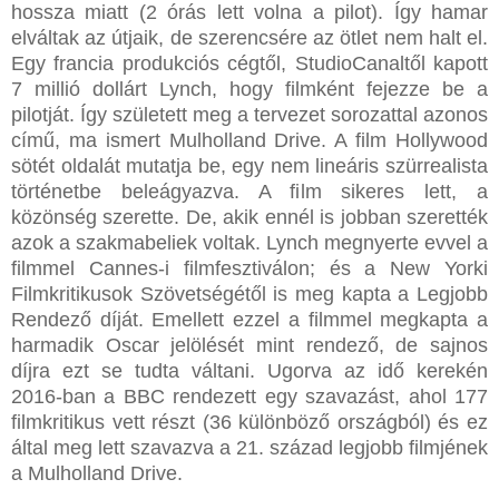
hossza miatt (2 órás lett volna a pilot). Így hamar
elváltak az útjaik, de szerencsére az ötlet nem halt el.
Egy francia produkciós cégtől, StudioCanaltől kapott
7 millió dollárt Lynch, hogy filmként fejezze be a
pilotját. Így született meg a tervezet sorozattal azonos
című, ma ismert Mulholland Drive. A film Hollywood
sötét oldalát mutatja be, egy nem lineáris szürrealista
történetbe beleágyazva. A film sikeres lett, a
közönség szerette. De, akik ennél is jobban szerették
azok a szakmabeliek voltak. Lynch megnyerte evvel a
filmmel Cannes-i filmfesztiválon; és a New Yorki
Filmkritikusok Szövetségétől is meg kapta a Legjobb
Rendező díját. Emellett ezzel a filmmel megkapta a
harmadik Oscar jelölését mint rendező, de sajnos
díjra ezt se tudta váltani. Ugorva az idő kerekén
2016-ban a BBC rendezett egy szavazást, ahol 177
filmkritikus vett részt (36 különböző országból) és ez
által meg lett szavazva a 21. század legjobb filmjének
a Mulholland Drive.