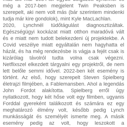
még a 2017-ben megjelent Twin Peaksben is
szerepelt, aki nem volt más (bár szerintem mindenki
tudja már kire gondolok), mint Kyle MacLachlan.
2020, Lynchnél tüdőtágulást diagnosztizáltak.
Egészségügyi kockázat miatt otthon maradóvá vált
és e miatt nem tudott belekezdeni új projektekbe. A
Covid veszélye miatt egyáltalán nem hagyhatta el
házát, és ha még rendezésbe is vágja a fejét csak is
kizárólag távolról tudta volna csak végezni.
Netflixszel elkezdett tárgyalni egy projektről, de nem
lett belőle semmi idővel. 2022-ben két esemény is
történt. Az első, hogy szerepelt Steven Spielberg
életrajzi filmjében, a Fablemansben. Ahol a legendás
John Fordot alakította. Spielberg erről úgy
nyilatkozott, hogy két hőse volt egy filmben, ugyanis
Forddal gyereként találkozott és számára ez egy
meghatározó élmény volt, később pedig Lynch
munkásságát és személyét ismerte meg. A másik
esemény pedig az volt, hogy leszokott a