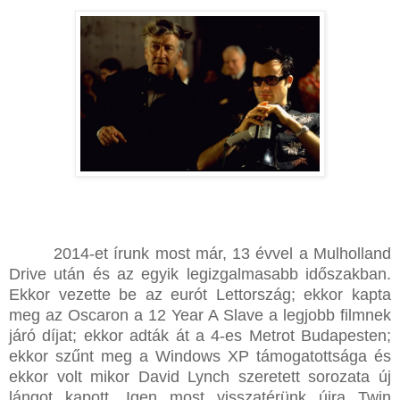
2014-et írunk most már, 13 évvel a Mulholland
Drive után és az egyik legizgalmasabb időszakban.
Ekkor vezette be az eurót Lettország; ekkor kapta
meg az Oscaron a 12 Year A Slave a legjobb filmnek
járó díjat; ekkor adták át a 4-es Metrot Budapesten;
ekkor szűnt meg a Windows XP támogatottsága és
ekkor volt mikor David Lynch szeretett sorozata új
lángot kapott. Igen most visszatérünk újra Twin