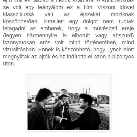
ejtő volt és taszító a nézők számára. A kritikusoknak
se volt egy leányálom ez a film. Viszont idővel
klasszikussá vált az éjszakai moziknak
köszönhetően. Emellett egy dolgot nem tudtak
letagadni az emberek, hogy a művészeti ereje
(legyen bármennyire is elborult vagy abszurd)
iszonyatosan erős volt mind történetében, mind
vizualitásban. Ennek is köszönhető, hogy Lynch előtt
megnyíltak az ajtók és ez indította el azon a bizonyos
úton.