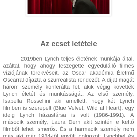
Az ecset letétele
2019ben Lynch teljes életének munkája által,
azáltal, hogy ahogy feszegette egyedülálló filmes
víziójának törekvéseit, az Oscar akadémia Életmű
Oscarral díjazta a szürrealista rendezőt. A díjat magát
három személy konferálta fel, akik végig követték
Lynch életét és munkásságát. Az első személy,
Isabella Rossellini aki amellett, hogy két Lynch
filmben is szerepelt (Blue Velvet, Wild at Heart), egy
ideig Lynch házastársa is volt (1986-1991). A
második személy, Laura Dern akit szintén e kettő
filmből lehet ismerős. És a harmadik személy nem
más aki már 1984-től együtt dolgozott Lynchhel és