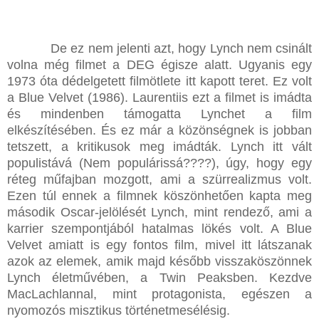
De ez nem jelenti azt, hogy Lynch nem csinált
volna még filmet a DEG égisze alatt. Ugyanis egy
1973 óta dédelgetett filmötlete itt kapott teret. Ez volt
a Blue Velvet (1986). Laurentiis ezt a filmet is imádta
és mindenben támogatta Lynchet a film
elkészítésében. És ez már a közönségnek is jobban
tetszett, a kritikusok meg imádták. Lynch itt vált
populistává (Nem populárissá????), úgy, hogy egy
réteg műfajban mozgott, ami a szürrealizmus volt.
Ezen túl ennek a filmnek köszönhetően kapta meg
második Oscar-jelölését Lynch, mint rendező, ami a
karrier szempontjából hatalmas lökés volt. A Blue
Velvet amiatt is egy fontos film, mivel itt látszanak
azok az elemek, amik majd később visszaköszönnek
Lynch életművében, a Twin Peaksben. Kezdve
MacLachlannal, mint protagonista, egészen a
nyomozós misztikus történetmesélésig.