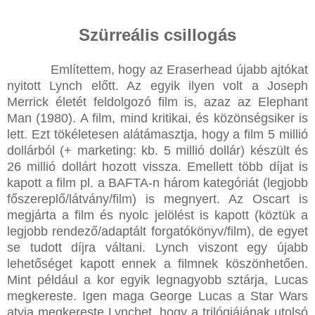
Szürreális csillogás
Említettem, hogy az Eraserhead újabb ajtókat
nyitott Lynch előtt. Az egyik ilyen volt a Joseph
Merrick életét feldolgozó film is, azaz az Elephant
Man (1980). A film, mind kritikai, és közönségsiker is
lett. Ezt tökéletesen alátámasztja, hogy a film 5 millió
dollárból (+ marketing: kb. 5 millió dollár) készült és
26 millió dollárt hozott vissza. Emellett több díjat is
kapott a film pl. a BAFTA-n három kategóriát (legjobb
főszereplő/látvány/film) is megnyert. Az Oscart is
megjárta a film és nyolc jelölést is kapott (köztük a
legjobb rendező/adaptált forgatókönyv/film), de egyet
se tudott díjra váltani. Lynch viszont egy újabb
lehetőséget kapott ennek a filmnek köszönhetően.
Mint például a kor egyik legnagyobb sztárja, Lucas
megkereste. Igen maga George Lucas a Star Wars
atyja megkereste Lynchet, hogy a trilógiájának utolsó