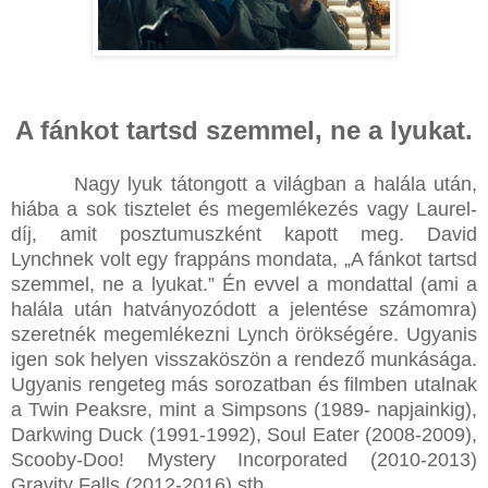
A fánkot tartsd szemmel, ne a lyukat.
Nagy lyuk tátongott a világban a halála után,
hiába a sok tisztelet és megemlékezés vagy Laurel-
díj, amit posztumuszként kapott meg. David
Lynchnek volt egy frappáns mondata, „A fánkot tartsd
szemmel, ne a lyukat.” Én evvel a mondattal (ami a
halála után hatványozódott a jelentése számomra)
szeretnék megemlékezni Lynch örökségére. Ugyanis
igen sok helyen visszaköszön a rendező munkásága.
Ugyanis rengeteg más sorozatban és filmben utalnak
a Twin Peaksre, mint a Simpsons (1989- napjainkig),
Darkwing Duck (1991-1992), Soul Eater (2008-2009),
Scooby-Doo! Mystery Incorporated (2010-2013)
Gravity Falls (2012-2016) stb.