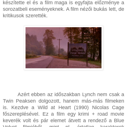
készítette el és a film maga is egyfajta előzménye a
sorozatbeli eseményeknek. A film nézői bukás lett, de
kritikusok szerették.
Azért ebben az időszakban Lynch nem csak a
Twin Peaksen dolgozott, hanem más-más filmeken
is. Kezdve a Wild at Heart (1990) Nicolas Cage
főszereplésével. Ez a film egy krimi + road movie
keverék volt és pár elemet átvett a rendező a Blue
Velvet filmjéből, mint pl. ártatlan karakterek