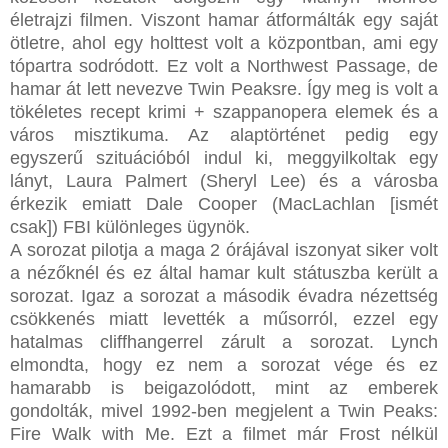
életrajzi filmen. Viszont hamar átformálták egy saját
ötletre, ahol egy holttest volt a központban, ami egy
tópartra sodródott. Ez volt a Northwest Passage, de
hamar át lett nevezve Twin Peaksre. Így meg is volt a
tökéletes recept krimi + szappanopera elemek és a
város misztikuma. Az alaptörténet pedig egy
egyszerű szituációból indul ki, meggyilkoltak egy
lányt, Laura Palmert (Sheryl Lee) és a városba
érkezik emiatt Dale Cooper (MacLachlan [ismét
csak]) FBI különleges ügynök.
A sorozat pilotja a maga 2 órájával iszonyat siker volt
a nézőknél és ez által hamar kult státuszba került a
sorozat. Igaz a sorozat a második évadra nézettség
csökkenés miatt levették a műsorról, ezzel egy
hatalmas cliffhangerrel zárult a sorozat. Lynch
elmondta, hogy ez nem a sorozat vége és ez
hamarabb is beigazolódott, mint az emberek
gondolták, mivel 1992-ben megjelent a Twin Peaks:
Fire Walk with Me. Ezt a filmet már Frost nélkül