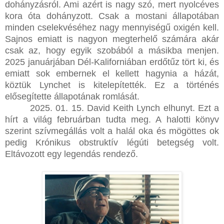
dohányzásról. Ami azért is nagy szó, mert nyolcéves
kora óta dohányzott. Csak a mostani állapotában
minden cselekvéséhez nagy mennyiségű oxigén kell.
Sajnos emiatt is nagyon megterhelő számára akár
csak az, hogy egyik szobából a másikba menjen.
2025 januárjában Dél-Kaliforniában erdőtűz tört ki, és
emiatt sok embernek el kellett hagynia a házát,
köztük Lynchet is kitelepítették. Ez a történés
elősegítette állapotának romlását.
2025. 01. 15. David Keith Lynch elhunyt. Ezt a
hírt a világ februárban tudta meg. A halotti könyv
szerint szívmegállás volt a halál oka és mögöttes ok
pedig Krónikus obstruktív légúti betegség volt.
Eltávozott egy legendás rendező.