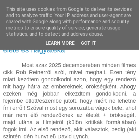
This site uses cookies from Google to deliver its services
and to analyze traffic. Your IP address and user-agent are
shared with Google along with performance and security
metrics to ensure quality of service, generate usage
statistics, and to detect and address abuse.
2025. december 28., vasárnap
A szürrealista filmes avagy David Lynch
LEARN MORE
GOT IT
élete és hagyatéka
Most azaz 2025 decemberében minden filmes
cikk Rob Reinerről szól, mivel meghalt. Ezen tény
miatt kezdtem gondolkodni azon, hogy egy rendező
mit hagy hátra az embereknek, örökségként. Ahogy
ezeken még jobban elkezdtem gondolkodni, a
fejembe ötlött/eszembe jutott, hogy miért ne lehetne
írni erről! Szóval most egy sorozatba vágok bele, ahol
már nem élő rendezőknek az életét + örökségét,
majd utána a filmjeiről (külön kritikák formájában)
fogok írni. Az első rendező, akit választok, pedig (aki
szintén idén hunyt el) David Lynch.