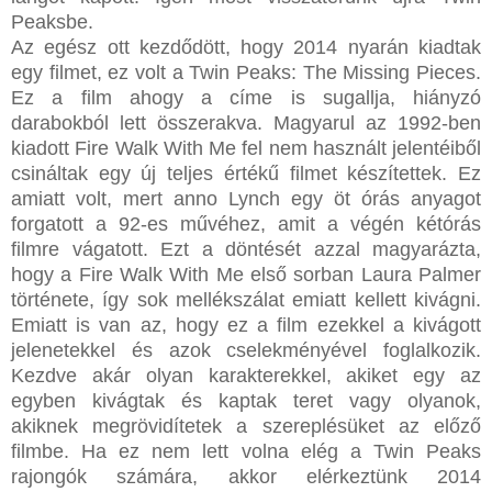
Peaksbe.
Az egész ott kezdődött, hogy 2014 nyarán kiadtak
egy filmet, ez volt a Twin Peaks: The Missing Pieces.
Ez a film ahogy a címe is sugallja, hiányzó
darabokból lett összerakva. Magyarul az 1992-ben
kiadott Fire Walk With Me fel nem használt jelentéiből
csináltak egy új teljes értékű filmet készítettek. Ez
amiatt volt, mert anno Lynch egy öt órás anyagot
forgatott a 92-es művéhez, amit a végén kétórás
filmre vágatott. Ezt a döntését azzal magyarázta,
hogy a Fire Walk With Me első sorban Laura Palmer
története, így sok mellékszálat emiatt kellett kivágni.
Emiatt is van az, hogy ez a film ezekkel a kivágott
jelenetekkel és azok cselekményével foglalkozik.
Kezdve akár olyan karakterekkel, akiket egy az
egyben kivágtak és kaptak teret vagy olyanok,
akiknek megrövidítetek a szereplésüket az előző
filmbe. Ha ez nem lett volna elég a Twin Peaks
rajongók számára, akkor elérkeztünk 2014