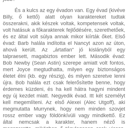
És a kulcs az egy évadon van. Egy évad (kivéve
Billy, ő kettő) alatt olyan karaktereket tudtak
összerakni, akik készek voltak, kompetensek voltak,
volt hatásuk a főkarakterek fejlődésére, szerethetőek,
és ez által volt súlya annak mikor kiírták őket. Első
évad: Barb halála indította el Nancyt azon az úton,
ahová került. Az „ártatlan” jó kislányból egy
talpraesett, magabiztos ember lett. Második évad:
Bob Newby (Sean Astin) szerepe amiatt volt fontos,
mert Joyce megtudhatta, milyen egy biztonságos
életet élni (kb. egy részig), és milyen szeretve lenni
újra. Bob halála ezt csak felerősítette benne, hogy
érdemes küzdeni, és ha kell hátra hagyni mindent
egy új kezdet miatt. Negyedik évad. Itt két személyt
kell megemlíteni. Az első Alexei (Alec Utgoff), aki
megmutatta Murrynek, hogy nem minden szovjet
rossz ember vagy földönkívüli vagy mindkettő. Ez
által nemcsak a karakter, hanem néző is