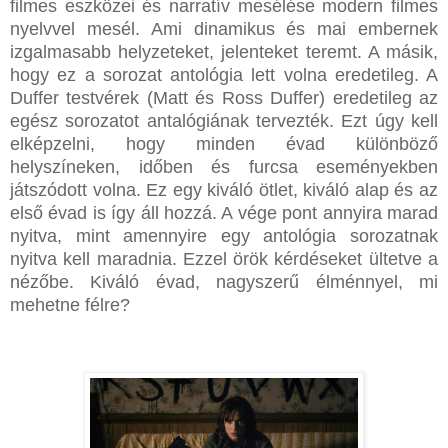
filmes eszközei és narratív mesélése modern filmes
nyelvvel mesél. Ami dinamikus és mai embernek
izgalmasabb helyzeteket, jelenteket teremt. A másik,
hogy ez a sorozat antológia lett volna eredetileg. A
Duffer testvérek (Matt és Ross Duffer) eredetileg az
egész sorozatot antalógiának tervezték. Ezt úgy kell
elképzelni, hogy minden évad különböző
helyszíneken, időben és furcsa eseményekben
játszódott volna. Ez egy kiváló ötlet, kiváló alap és az
első évad is így áll hozzá. A vége pont annyira marad
nyitva, mint amennyire egy antológia sorozatnak
nyitva kell maradnia. Ezzel örök kérdéseket ültetve a
nézőbe. Kiváló évad, nagyszerű élménnyel, mi
mehetne félre?