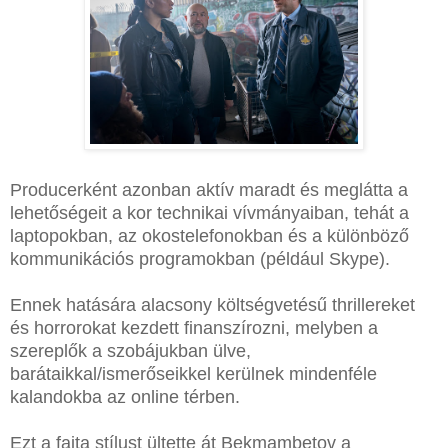
Producerként azonban aktív maradt és meglátta a
lehetőségeit a kor technikai vívmányaiban, tehát a
laptopokban, az okostelefonokban és a különböző
kommunikációs programokban (például Skype).
Ennek hatására alacsony költségvetésű thrillereket
és horrorokat kezdett finanszírozni, melyben a
szereplők a szobájukban ülve,
barátaikkal/ismerőseikkel kerülnek mindenféle
kalandokba az online térben.
Ezt a fajta stílust ültette át Bekmambetov a