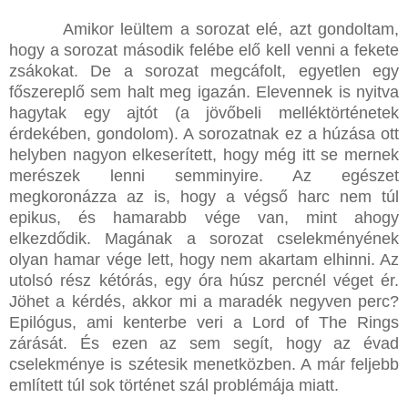
Amikor leültem a sorozat elé, azt gondoltam,
hogy a sorozat második felébe elő kell venni a fekete
zsákokat. De a sorozat megcáfolt, egyetlen egy
főszereplő sem halt meg igazán. Elevennek is nyitva
hagytak egy ajtót (a jövőbeli melléktörténetek
érdekében, gondolom). A sorozatnak ez a húzása ott
helyben nagyon elkeserített, hogy még itt se mernek
merészek lenni semminyire. Az egészet
megkoronázza az is, hogy a végső harc nem túl
epikus, és hamarabb vége van, mint ahogy
elkezdődik. Magának a sorozat cselekményének
olyan hamar vége lett, hogy nem akartam elhinni. Az
utolsó rész kétórás, egy óra húsz percnél véget ér.
Jöhet a kérdés, akkor mi a maradék negyven perc?
Epilógus, ami kenterbe veri a Lord of The Rings
zárását. És ezen az sem segít, hogy az évad
cselekménye is szétesik menetközben. A már feljebb
említett túl sok történet szál problémája miatt.