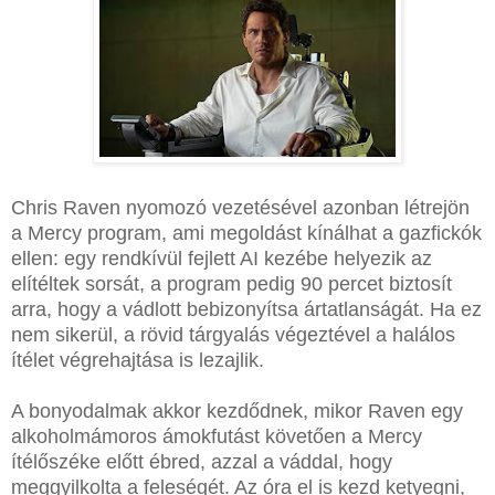
Chris Raven nyomozó vezetésével azonban létrejön
a Mercy program, ami megoldást kínálhat a gazfickók
ellen: egy rendkívül fejlett AI kezébe helyezik az
elítéltek sorsát, a program pedig 90 percet biztosít
arra, hogy a vádlott bebizonyítsa ártatlanságát. Ha ez
nem sikerül, a rövid tárgyalás végeztével a halálos
ítélet végrehajtása is lezajlik.
A bonyodalmak akkor kezdődnek, mikor Raven egy
alkoholmámoros ámokfutást követően a Mercy
ítélőszéke előtt ébred, azzal a váddal, hogy
meggyilkolta a feleségét. Az óra el is kezd ketyegni,