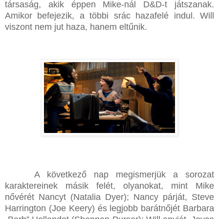
társaság, akik éppen Mike-nál D&D-t játszanak.
Amikor befejezik, a többi srác hazafelé indul. Will
viszont nem jut haza, hanem eltűnik.
A következő nap megismerjük a sorozat
karaktereinek másik felét, olyanokat, mint Mike
nővérét Nancyt (Natalia Dyer); Nancy párját, Steve
Harrington (Joe Keery) és legjobb barátnőjét Barbara