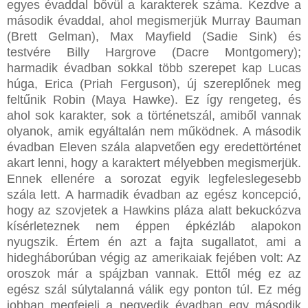
egyes évaddal bővül a karakterek száma. Kezdve a
második évaddal, ahol megismerjük Murray Bauman
(Brett Gelman), Max Mayfield (Sadie Sink) és
testvére Billy Hargrove (Dacre Montgomery);
harmadik évadban sokkal több szerepet kap Lucas
húga, Erica (Priah Ferguson), új szereplőnek meg
feltűnik Robin (Maya Hawke). Ez így rengeteg, és
ahol sok karakter, sok a történetszál, amiből vannak
olyanok, amik egyáltalán nem működnek. A második
évadban Eleven szála alapvetően egy eredettörténet
akart lenni, hogy a karaktert mélyebben megismerjük.
Ennek ellenére a sorozat egyik legfeleslegesebb
szála lett. A harmadik évadban az egész koncepció,
hogy az szovjetek a Hawkins pláza alatt bekuckózva
kísérleteznek nem éppen épkézláb alapokon
nyugszik. Értem én azt a fajta sugallatot, ami a
hidegháborúban végig az amerikaiak fejében volt: Az
oroszok már a spájzban vannak. Ettől még ez az
egész szál súlytalanná válik egy ponton túl. Ez még
jobban megfejeli a negyedik évadban egy második