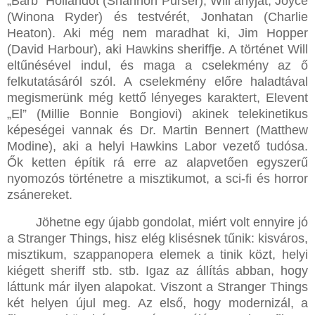
„Barb” Hollandot (Shannon Purser); Will anyját, Joyce
(Winona Ryder) és testvérét, Jonhatan (Charlie
Heaton). Aki még nem maradhat ki, Jim Hopper
(David Harbour), aki Hawkins sheriffje. A történet Will
eltűnésével indul, és maga a cselekmény az ő
felkutatásáról szól. A cselekmény előre haladtával
megismerünk még kettő lényeges karaktert, Elevent
„El” (Millie Bonnie Bongiovi) akinek telekinetikus
képeségei vannak és Dr. Martin Bennert (Matthew
Modine), aki a helyi Hawkins Labor vezető tudósa.
Ők ketten építik rá erre az alapvetően egyszerű
nyomozós történetre a misztikumot, a sci-fi és horror
zsánereket.
Jöhetne egy újabb gondolat, miért volt ennyire jó
a Stranger Things, hisz elég klisésnek tűnik: kisváros,
misztikum, szappanopera elemek a tinik közt, helyi
kiégett sheriff stb. stb. Igaz az állítás abban, hogy
láttunk már ilyen alapokat. Viszont a Stranger Things
két helyen újul meg. Az első, hogy modernizál, a