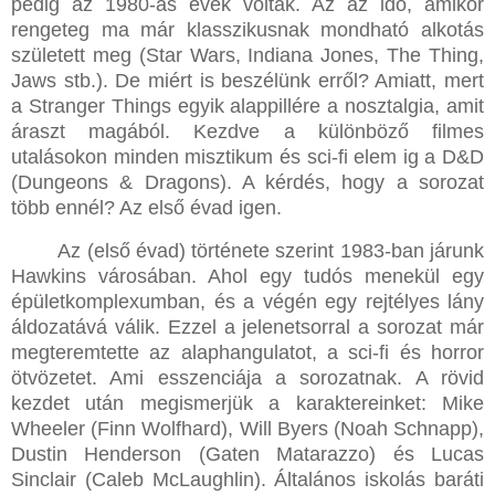
pedig az 1980-as évek voltak. Az az idő, amikor
rengeteg ma már klasszikusnak mondható alkotás
született meg (Star Wars, Indiana Jones, The Thing,
Jaws stb.). De miért is beszélünk erről? Amiatt, mert
a Stranger Things egyik alappillére a nosztalgia, amit
áraszt magából. Kezdve a különböző filmes
utalásokon minden misztikum és sci-fi elem ig a D&D
(Dungeons & Dragons). A kérdés, hogy a sorozat
több ennél? Az első évad igen.
Az (első évad) története szerint 1983-ban járunk
Hawkins városában. Ahol egy tudós menekül egy
épületkomplexumban, és a végén egy rejtélyes lány
áldozatává válik. Ezzel a jelenetsorral a sorozat már
megteremtette az alaphangulatot, a sci-fi és horror
ötvözetet. Ami esszenciája a sorozatnak. A rövid
kezdet után megismerjük a karaktereinket: Mike
Wheeler (Finn Wolfhard), Will Byers (Noah Schnapp),
Dustin Henderson (Gaten Matarazzo) és Lucas
Sinclair (Caleb McLaughlin). Általános iskolás baráti