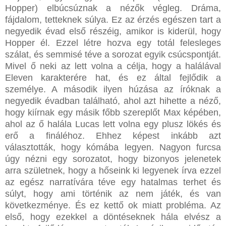
Hopper) elbúcsúznak a nézők végleg. Dráma,
fájdalom, tetteknek súlya. Ez az érzés egészen tart a
negyedik évad első részéig, amikor is kiderül, hogy
Hopper él. Ezzel létre hozva egy totál felesleges
szálat, és semmisé téve a sorozat egyik csúcspontját.
Mivel ő neki az lett volna a célja, hogy a halálával
Eleven karakterére hat, és ez által fejlődik a
személye. A második ilyen húzása az íróknak a
negyedik évadban található, ahol azt hihette a néző,
hogy kiírnak egy másik főbb szereplőt Max képében,
ahol az ő halála Lucas lett volna egy plusz lökés és
erő a fináléhoz. Ehhez képest inkább azt
választották, hogy kómába legyen. Nagyon furcsa
úgy nézni egy sorozatot, hogy bizonyos jelenetek
arra születnek, hogy a hőseink ki legyenek írva ezzel
az egész narratívára téve egy hatalmas terhet és
súlyt, hogy ami történik az nem játék, és van
következménye. És ez kettő ok miatt probléma. Az
első, hogy ezekkel a döntéseknek hála elvész a