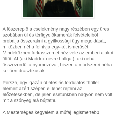
A főszereplő a cselekmény nagy részében egy üres
szobában ül és térfigyelőkamerák felvételeiből
próbálja összerakni a gyilkossági ügy megoldását,
miközben néha felhívja egy-két ismerősét.
Mindeközben farkasszemet néz vele az emberi alakot
öltött AI (aki Maddox névre hallgat), aki néha
összezördül a nyomozóval, hiszen a módszerei néha
kellően drasztikusak.
Persze, egy igazán ötletes és fordulatos thriller
elemeit azért szépen el lehet rejteni az
előzetesekben, de jelen esetünkben nagyon nem volt
mit a szőnyeg alá bújtatni.
A Mesterséges kegyelem a műfaj legismertebb