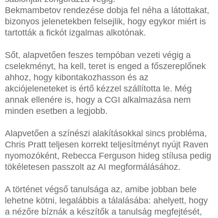
Bekmambetov rendezése dobja fel néha a látottakat,
bizonyos jelenetekben felsejlik, hogy egykor miért is
tartották a fickót izgalmas alkotónak.
Sőt, alapvetően feszes tempóban vezeti végig a
cselekményt, ha kell, teret is enged a főszereplőnek
ahhoz, hogy kibontakozhasson és az
akciójeleneteket is értő kézzel szállította le. Még
annak ellenére is, hogy a CGI alkalmazása nem
minden esetben a legjobb.
Alapvetően a színészi alakításokkal sincs probléma,
Chris Pratt teljesen korrekt teljesítményt nyújt Raven
nyomozóként, Rebecca Ferguson hideg stílusa pedig
tökéletesen passzolt az AI megformálásához.
A történet végső tanulsága az, amibe jobban bele
lehetne kötni, legalábbis a tálalásába: ahelyett, hogy
a nézőre bíznák a készítők a tanulság megfejtését,