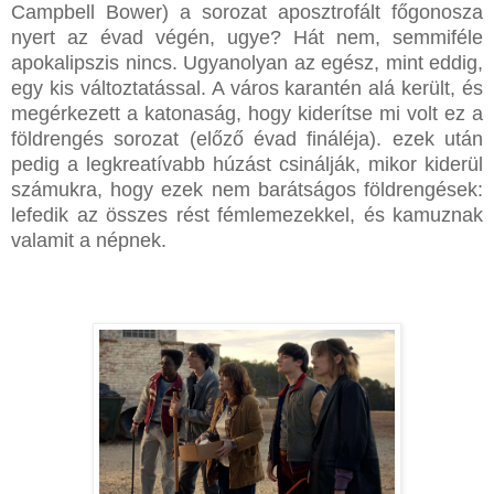
Campbell Bower) a sorozat aposztrofált főgonosza
nyert az évad végén, ugye? Hát nem, semmiféle
apokalipszis nincs. Ugyanolyan az egész, mint eddig,
egy kis változtatással. A város karantén alá került, és
megérkezett a katonaság, hogy kiderítse mi volt ez a
földrengés sorozat (előző évad fináléja). ezek után
pedig a legkreatívabb húzást csinálják, mikor kiderül
számukra, hogy ezek nem barátságos földrengések:
lefedik az összes rést fémlemezekkel, és kamuznak
valamit a népnek.