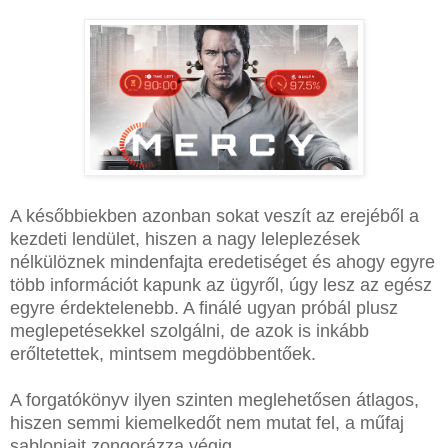
A későbbiekben azonban sokat veszít az erejéből a
kezdeti lendület, hiszen a nagy leleplezések
nélkülöznek mindenfajta eredetiséget és ahogy egyre
több információt kapunk az ügyről, úgy lesz az egész
egyre érdektelenebb. A finálé ugyan próbál plusz
meglepetésekkel szolgálni, de azok is inkább
erőltetettek, mintsem megdöbbentőek.
A forgatókönyv ilyen szinten meglehetősen átlagos,
hiszen semmi kiemelkedőt nem mutat fel, a műfaj
sablonjait zongorázza végig.