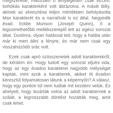
megszerette, miközben ő ténylegesen csak vicces-
bohókás karakterként volt ábrázolva. A másik Billy,
akinek az elvesztése teljes mértékben befolyásolta
Max karakterét és a narratívát is ez által. Negyedik
évad: Eddie Munson (Joseph Quinn), ő a
legszerethetőbb mellékszereplő lett az egész sorozat
által. Dustinra, olyan hatással lett, hogy a halála után
már ki mert állni a fényre, és már nem csak egy
visszahúzódó srác volt.
Ezek csak apró szösszenetek adott karakterekről,
de kérdem én: Hogy tudott egy sorozat eljutni oda,
hogy az egy évados karakterei nagyobb mélységet
kaptak, mint azok a karakterek, akiket öt évadon
keresztül folyamatosan látunk a képernyőn? A válasz,
hogy egy ponton túl nem tudtak mit kezdeni velük. És
ahelyett, hogy lezárták volna az adott karakternek a
szálát, a legrosszabb döntést hozatták meg, amit
csak lehet.