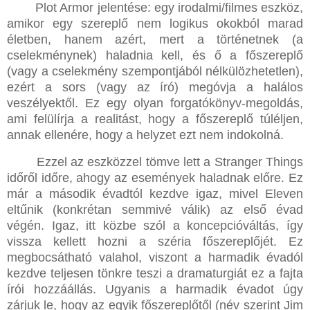
Plot Armor jelentése: egy irodalmi/filmes eszköz,
amikor egy szereplő nem logikus okokból marad
életben, hanem azért, mert a történetnek (a
cselekménynek) haladnia kell, és ő a főszereplő
(vagy a cselekmény szempontjából nélkülözhetetlen),
ezért a sors (vagy az író) megóvja a halálos
veszélyektől. Ez egy olyan forgatókönyv-megoldás,
ami felülírja a realitást, hogy a főszereplő túléljen,
annak ellenére, hogy a helyzet ezt nem indokolná.
Ezzel az eszközzel tömve lett a Stranger Things
időről időre, ahogy az események haladnak előre. Ez
már a második évadtól kezdve igaz, mivel Eleven
eltűnik (konkrétan semmivé válik) az első évad
végén. Igaz, itt közbe szól a koncepcióváltás, így
vissza kellett hozni a széria főszereplőjét. Ez
megbocsátható valahol, viszont a harmadik évadól
kezdve teljesen tönkre teszi a dramaturgiát ez a fajta
írói hozzáállás. Ugyanis a harmadik évadot úgy
zárjuk le, hogy az egyik főszereplőtől (név szerint Jim