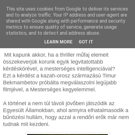
This site uses cookies from Google to deliver its services
and to analyze traffic. Your IP address and user-agent are
shared with Google along with performance and security
metrics to ensure quality of service, generate usage
statistics, and to detect and address abuse.
2026. január 20., kedd
Mesterséges kegyelem (2026) - Kritika
LEARN MORE
GOT IT
Mit kapunk akkor, ha a thriller műfaj elemeit
összekeverjük korunk egyik legvitatottabb
kérdéskörével, a mesterséges intelligenciával?
Ezt a kérdést a kazah-orosz származású Timur
Bekmambetov próbálta megválaszolni legújabb
filmjével, a Mesterséges kegyelemmel.
A történet a nem túl távoli jövőben játszódik az
Egyesült Államokban, ahol annyira elhatalmasodik a
bűnözési hullám, hogy azzal a rendőri erők már nem
tudnak mit kezdeni.