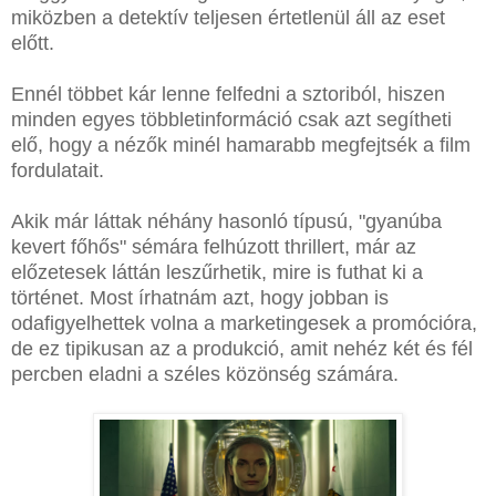
miközben a detektív teljesen értetlenül áll az eset
előtt.
Ennél többet kár lenne felfedni a sztoriból, hiszen
minden egyes többletinformáció csak azt segítheti
elő, hogy a nézők minél hamarabb megfejtsék a film
fordulatait.
Akik már láttak néhány hasonló típusú, "gyanúba
kevert főhős" sémára felhúzott thrillert, már az
előzetesek láttán leszűrhetik, mire is futhat ki a
történet. Most írhatnám azt, hogy jobban is
odafigyelhettek volna a marketingesek a promócióra,
de ez tipikusan az a produkció, amit nehéz két és fél
percben eladni a széles közönség számára.