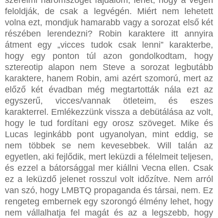
feloldják, de csak a legvégén. Miért nem lehetett
volna ezt, mondjuk hamarabb vagy a sorozat első két
részében lerendezni? Robin karaktere itt annyira
átment egy „vicces tudok csak lenni” karakterbe,
hogy egy ponton túl azon gondolkodtam, hogy
sztereotip alapon nem Steve a sorozat legbutább
karaktere, hanem Robin, ami azért szomorú, mert az
előző két évadban még megtartották nála ezt az
egyszerű, vicces/vannak ötleteim, és eszes
karakterrel. Emlékezzünk vissza a debütálása az volt,
hogy le tud fordítani egy orosz szöveget. Mike és
Lucas leginkább pont ugyanolyan, mint eddig, se
nem többek se nem kevesebbek. Will talán az
egyetlen, aki fejlődik, mert leküzdi a félelmeit teljesen,
és ezzel a bátorsággal mer kiállni Vecna ellen. Csak
ez a leküzdő jelenet rosszul volt időzítve. Nem arról
van szó, hogy LMBTQ propaganda és társai, nem. Ez
rengeteg embernek egy szorongó élmény lehet, hogy
nem vállalhatja fel magát és az a legszebb, hogy