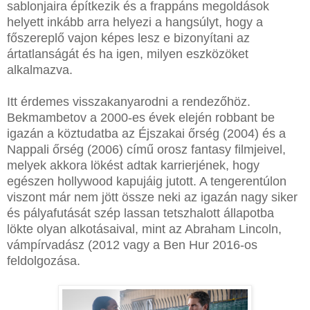
sablonjaira építkezik és a frappáns megoldások
helyett inkább arra helyezi a hangsúlyt, hogy a
főszereplő vajon képes lesz e bizonyítani az
ártatlanságát és ha igen, milyen eszközöket
alkalmazva.
Itt érdemes visszakanyarodni a rendezőhöz.
Bekmambetov a 2000-es évek elején robbant be
igazán a köztudatba az Éjszakai őrség (2004) és a
Nappali őrség (2006) című orosz fantasy filmjeivel,
melyek akkora lökést adtak karrierjének, hogy
egészen hollywood kapujáig jutott. A tengerentúlon
viszont már nem jött össze neki az igazán nagy siker
és pályafutását szép lassan tetszhalott állapotba
lökte olyan alkotásaival, mint az Abraham Lincoln,
vámpírvadász (2012 vagy a Ben Hur 2016-os
feldolgozása.