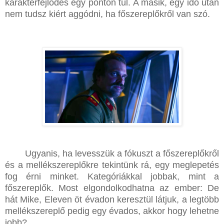
karakterfejlődés egy ponton túl. A másik, egy idő után
nem tudsz kiért aggódni, ha főszereplőkről van szó.
Ugyanis, ha levesszük a fókuszt a főszereplőkről
és a mellékszereplőkre tekintünk rá, egy meglepetés
fog érni minket. Kategóriákkal jobbak, mint a
főszereplők. Most elgondolkodhatna az ember: De
hát Mike, Eleven öt évadon keresztül látjuk, a legtöbb
mellékszereplő pedig egy évados, akkor hogy lehetne
jobb?