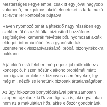
Mesterséges kegyelembe, csak itt egy jóval nagyobb
volumenű, mozgalmas akciójeleneteket is tartalmazó
sci-fi/thriller köntösébe bújtatva.
Raven nyomozó tehát a játékidő nagy részében egy
székben ül és az AI által biztosított hozzáférés
segítségével kamerák felvételeiből, nyomozati akták
eldugott információból és a gyanúsítottak
üzeneteinek visszaolvasásából próbál bizonyítékokra
bukkanni.
A játékidő első felében még egész jól működik ez a
koncepció, hiszen hősünk alkoholproblémái miatt
nem igazán emlékszik bizonyos eseményekre, így
még mi, nézők se lehetünk biztosak ártatlanságában.
Az ügy fokozatos bonyolódásával párhuzamosan
szépen rajzolódik ki Raven figurája is, aki egyáltalán
nem az a makulátlan hős, akire először gondolnánk.