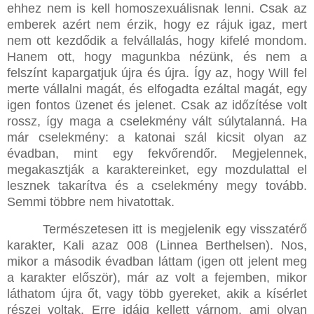
ehhez nem is kell homoszexuálisnak lenni. Csak az
emberek azért nem érzik, hogy ez rájuk igaz, mert
nem ott kezdődik a felvállalás, hogy kifelé mondom.
Hanem ott, hogy magunkba nézünk, és nem a
felszínt kapargatjuk újra és újra. Így az, hogy Will fel
merte vállalni magát, és elfogadta ezáltal magát, egy
igen fontos üzenet és jelenet. Csak az időzítése volt
rossz, így maga a cselekmény vált súlytalanná. Ha
már cselekmény: a katonai szál kicsit olyan az
évadban, mint egy fekvőrendőr. Megjelennek,
megakasztják a karaktereinket, egy mozdulattal el
lesznek takarítva és a cselekmény megy tovább.
Semmi többre nem hivatottak.
Természetesen itt is megjelenik egy visszatérő
karakter, Kali azaz 008 (Linnea Berthelsen). Nos,
mikor a második évadban láttam (igen ott jelent meg
a karakter először), már az volt a fejemben, mikor
láthatom újra őt, vagy több gyereket, akik a kísérlet
részei voltak. Erre idáig kellett várnom, ami olyan