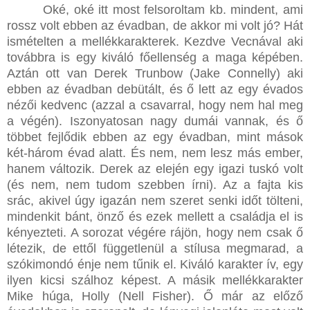
Oké, oké itt most felsoroltam kb. mindent, ami
rossz volt ebben az évadban, de akkor mi volt jó? Hát
ismételten a mellékkarakterek. Kezdve Vecnával aki
továbbra is egy kiváló főellenség a maga képében.
Aztán ott van Derek Trunbow (Jake Connelly) aki
ebben az évadban debütált, és ő lett az egy évados
nézői kedvenc (azzal a csavarral, hogy nem hal meg
a végén). Iszonyatosan nagy dumái vannak, és ő
többet fejlődik ebben az egy évadban, mint mások
két-három évad alatt. És nem, nem lesz más ember,
hanem változik. Derek az elején egy igazi tuskó volt
(és nem, nem tudom szebben írni). Az a fajta kis
srác, akivel úgy igazán nem szeret senki időt tölteni,
mindenkit bánt, önző és ezek mellett a családja el is
kényezteti. A sorozat végére rájön, hogy nem csak ő
létezik, de ettől függetlenül a stílusa megmarad, a
szókimondó énje nem tűnik el. Kiváló karakter ív, egy
ilyen kicsi szálhoz képest. A másik mellékkarakter
Mike húga, Holly (Nell Fisher). Ő már az előző