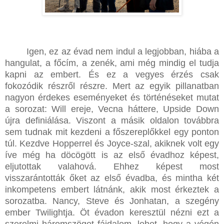
Igen, ez az évad nem indul a legjobban, hiába a
hangulat, a főcím, a zenék, ami még mindig el tudja
kapni az embert. És ez a vegyes érzés csak
fokozódik részről részre. Mert az egyik pillanatban
nagyon érdekes eseményeket és történéseket mutat
a sorozat: Will ereje, Vecna háttere, Upside Down
újra definiálása. Viszont a másik oldalon továbbra
sem tudnak mit kezdeni a főszereplőkkel egy ponton
túl. Kezdve Hopperrel és Joyce-szal, akiknek volt egy
íve még ha döcögött is az első évadhoz képest,
eljutottak valahová. Ehhez képest most
visszarántották őket az első évadba, és mintha két
inkompetens embert látnánk, akik most érkeztek a
sorozatba. Nancy, Steve és Jonhatan, a szegény
ember Twilightja. Öt évadon keresztül nézni ezt a
szerelmi háromszöget fájdalom, lehet, hogy a végén